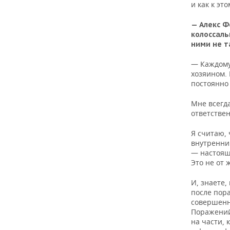
и как к эт
— Алекс Ф
колоссаль
ними не т
— Каждому 
хозяином.
постоянно 
Мне всегда
ответствен
Я считаю,
внутренний
— настояща
Это не от 
И, знаете,
после пора
совершенн
Поражений
на части, 