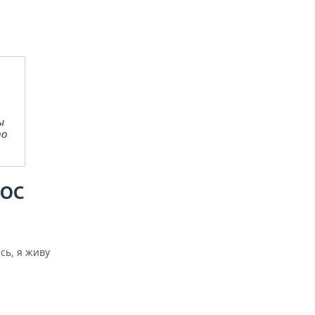
ы
то
МОС
сь, я живу