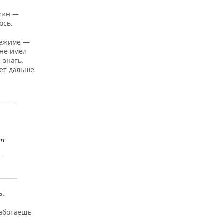
кин —
ось.
режиме —
 не имел
 знать.
дет дальше
ет
у
ь.
 работаешь