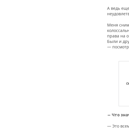
А ведь ещ
неудовлет
Меня сним
колоссальн
права на о
Были и др
— посмотр
о
— Что зна
— Это всем