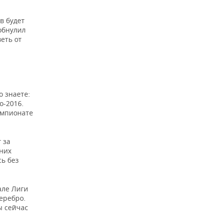
в будет
обнулил
еть от
о знаете:
о-2016.
емпионате
 за
них
сь без
але Лиги
еребро.
ы сейчас