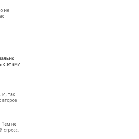
то не
чаю
нально
 с этим?
 И, так
х второе
. Тем не
 стресс.