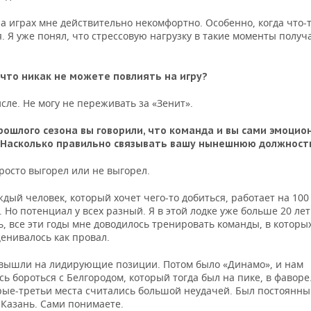
а играх мне действительно некомфортно. Особенно, когда что-
. Я уже понял, что стрессовую нагрузку в такие моменты полу
что никак не можете повлиять на игру?
сле. Не могу не переживать за «Зенит».
рошлого сезона вы говорили, что команда и вы сами эмоцио
 Насколько правильно связывать вашу нынешнюю должность
росто выгорел или не выгорел.
дый человек, который хочет чего-то добиться, работает на 100
 Но потенциал у всех разный. Я в этой лодке уже больше 20 лет.
, все эти годы мне доводилось тренировать команды, в которы
енивалось как провал.
 вышли на лидирующие позиции. Потом было «Динамо», и нам
ь бороться с Белгородом, который тогда был на пике, в фаворе
рые-третьи места считались большой неудачей. Был постоянный
Казань. Сами понимаете.