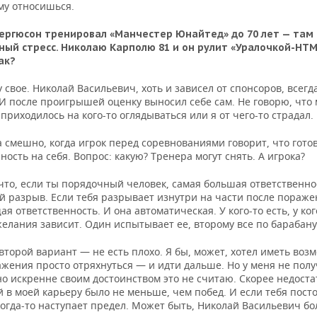
ому относишься.
ергюсон тренировал «Манчестер Юнайтед» до 70 лет — там
ный стресс. Николаю Карполю 81 и он рулит «Уралочкой-НТМК
ак?
свое. Николай Васильевич, хоть и зависел от спонсоров, всегд
 И после проигрышей оценку выносил себе сам. Не говорю, что
приходилось на кого-то оглядываться или я от чего-то страдал.
 смешно, когда игрок перед соревнованиями говорит, что готов
ность на себя. Вопрос: какую? Тренера могут снять. А игрока?
 что, если ты порядочный человек, самая большая ответственн
 разрыв. Если тебя разрывает изнутри на части после поражен
я ответственность. И она автоматическая. У кого-то есть, у ког
желания зависит. Один испытывает ее, второму все по барабану
 второй вариант — не есть плохо. Я бы, может, хотел иметь воз
жения просто отряхнуться — и идти дальше. Но у меня не полу
о искренне своим достоинством это не считаю. Скорее недоста
 в моей карьеру было не меньше, чем побед. И если тебя пост
когда-то наступает предел. Может быть, Николай Васильевич бо