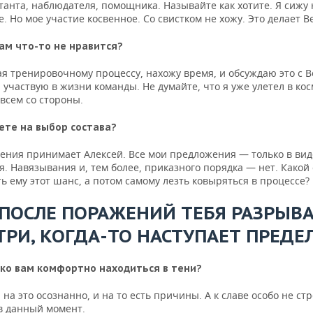
танта, наблюдателя, помощника. Называйте как хотите. Я сижу
. Но мое участие косвенное. Со свистком не хожу. Это делает В
вам что-то не нравится?
я тренировочному процессу, нахожу время, и обсуждаю это с 
участвую в жизни команды. Не думайте, что я уже улетел в кос
всем со стороны.
ете на выбор состава?
ения принимает Алексей. Все мои предложения — только в вид
. Навязывания и, тем более, приказного порядка — нет. Какой
ь ему этот шанс, а потом самому лезть ковыряться в процессе?
 ПОСЛЕ ПОРАЖЕНИЙ ТЕБЯ РАЗРЫВ
ТРИ, КОГДА-ТО НАСТУПАЕТ ПРЕДЕ
ко вам комфортно находиться в тени?
на это осознанно, и на то есть причины. А к славе особо не ст
в данный момент.