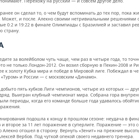
понимают. Перехожу на русский — и совсем другое дело.
анее он сделал то, о чем будут вспоминать до тех пор, пока жи
. Может, и после. Алекно своими нетривиальными решениями 
е 0:2 и 19:22 в финале Олимпиады с Бразилией и заставил рев
ю страну.
А
едите за волейболом чуть чаще, чем раз в четыре года, то точн
то не только Лондон-2012. Он возил сборную в Пекин-2008 и Ри
е к золоту Кубка мира и победе в Мировой лиге. Побеждал в ч
 «Туром» и России — с московским «Динамо».
добыто пять кубков Лиги чемпионов, четыре из которых — друг
одряд. Выигран клубный чемпионат мира. Собрана гора внутрен
ыли периоды, когда его команде больше года удавалось обойти
оражения.
инирования подошла к концу в прошлом сезоне: неудача в фин
и второе за 11 лет поражение в суперлиге. Поражение — это с
о Алекно отошел в сторону. Вернуть «Зенит» на прежние высот
лексей Вербов. Под чуткой опекой своего недавнего тренера.