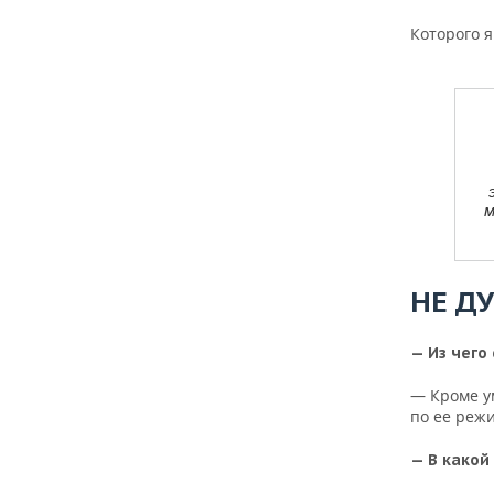
Которого я
м
НЕ ДУ
— Из чего
— Кроме у
по ее режи
— В какой