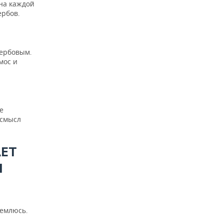
 на каждой
ербов.
Вербовым.
мос и
е
 смысл
АЕТ
Л
ремлюсь.