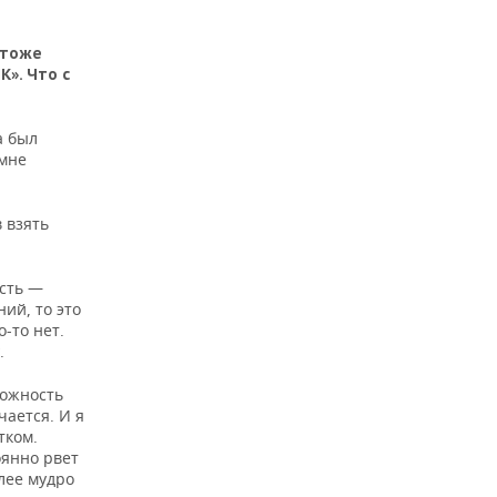
 тоже
». Что с
а был
 мне
 взять
ость —
ий, то это
о-то нет.
.
можность
чается. И я
тком.
оянно рвет
лее мудро