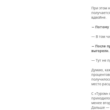
При этом н
получается
вдвойне.
— Потому 
— В том чи
— После п
выгорели.
— Тут не п
Думаю, каж
процентов.
получилось
место расц
С «Туром»
приходилос
менее вто
Дальше — 