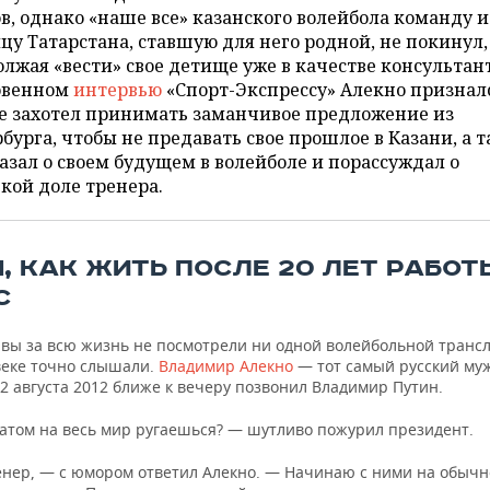
в, однако «наше все» казанского волейбола команду и
цу Татарстана, ставшую для него родной, не покинул,
лжая «вести» свое детище уже в качестве консультант
овенном
интервью
«Спорт-Экспрессу» Алекно призналс
не захотел принимать заманчивое предложение из
бурга, чтобы не предавать свое прошлое в Казани, а 
азал о своем будущем в волейболе и порассуждал о
кой доле тренера.
М, КАК ЖИТЬ ПОСЛЕ 20 ЛЕТ РАБОТ
С
 вы за всю жизнь не посмотрели ни одной волейбольной трансл
веке точно слышали.
Владимир Алекно
— тот самый русский му
2 августа 2012 ближе к вечеру позвонил Владимир Путин.
атом на весь мир ругаешься? — шутливо пожурил президент.
енер, — с юмором ответил Алекно. — Начинаю с ними на обыч