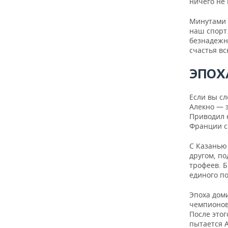
ВОДНЫЕ ВИДЫ СПОРТА
ОБРАЗОВАНИЕ
ничего не 
Минутами р
ХОККЕЙ С МЯЧОМ
ПРОИСШЕСТВИЯ
наш спорт
безнадежны
счастья вс
ЭПОХ
Если вы сл
Алекно — э
Приводил е
Франции с
С Казанью 
другом, п
трофеев. Б
единого п
Эпоха дом
чемпионов 
После этог
пытается А