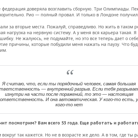
е федерация доверяла возглавить сборную. Три Олимпиады. Пе
ворительно. Рио — полный провал. И только в Лондоне получил
али за вторые места. Пожалуй, справедливо. Но жить в таком 
ая нагрузка на нервную систему. А у меня вся карьера такая. Я
шибку. Не жалуюсь, не подумайте, но это все теперь дает о себе
угие причины, которые побудили меня нажать на паузу. Что бу
им.
Я считаю, что, если ты порядочный человек, самая большая
тветственность — внутренний разрыв. Если тебя разрыва
изнутри на части после поражений, то это — настоящая
ответственность. И она автоматическая. У кого-то есть, 
кого-то нет
чит посмотрим? Вам всего 53 года. Еще работать и работат
 вокруг так кажется. Но не в возрасте же дело. А в том, где ты