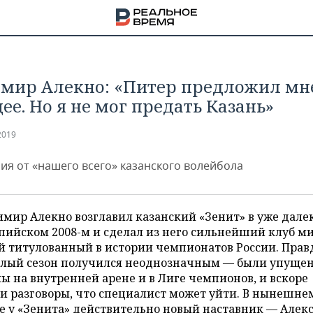
мир Алекно: «Питер предложил мн
ее. Но я не мог предать Казань»
2019
ия от «нашего всего» казанского волейбола
мир Алекно возглавил казанский «Зенит» в уже дале
ийском 2008-м и сделал из него сильнейший клуб ми
 титулованный в истории чемпионатов России. Прав
лый сезон получился неоднозначным — были упуще
НА
ы на внутренней арене и в Лиге чемпионов, и вскоре
и разговоры, что специалист может уйти. В нынешне
е у «Зенита» действительно новый наставник — Алек