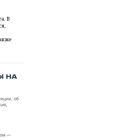
а. В
я,
также
Ы НА
яции, об
жик,
ном —