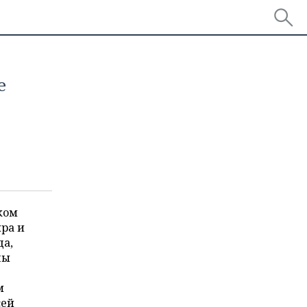
е
ком
ра и
да,
ны
м
сей