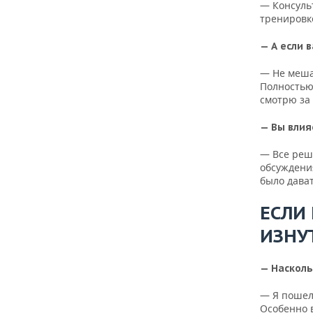
— Консуль
тренировке
— А если 
— Не меша
Полностью 
смотрю за 
— Вы влия
— Все реш
обсуждения
было дават
ЕСЛИ
ИЗНУ
— Насколь
— Я пошел 
Особенно 