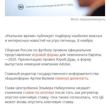
НЕФТЕХИМИЯ
РОЗНИЧНАЯ ТОРГОВЛЯ
НОВОСТИ ТЕХНОЛОГИЙ
МЕРОПРИЯТИЯ
НЕФТЬ
Фото: realnoevremya.ru
ТРАНСПОРТ
IT
НОВОСТИ МЕРОПРИЯТИЙ
СПОРТ
ОПК
УСЛУГИ
МЕДИА
ВЫЕЗДНАЯ РЕДАКЦИЯ
НОВОСТИ СПОРТА
ОБЩЕСТВО
ЭНЕРГЕТИКА
«Реальное время» публикует подборку наиболее важных
и интересных новостей на утро пятницы, 8 ноября.
ТЕЛЕКОММУНИКАЦИИ
БИЗНЕС-БРАНЧИ
ФУТБОЛ
НОВОСТИ ОБЩЕСТВА
ФОТОГАЛЕРЕЯ
Сборная России по футболу провела официальное
ONLINE-КОНФЕРЕНЦИИ
ХОККЕЙ
ВЛАСТЬ
СЮЖЕТЫ
представление
игровой формы
для чемпионата Европы
—2020. Презентацию провел Юрий Дудь, а форму
выпустила немецкая компания Adidas.
ОТКРЫТАЯ ЛЕКЦИЯ
БАСКЕТБОЛ
ИНФРАСТРУКТУРА
СПРАВОЧНИК
Главный редактор государственного информагентства
ВОЛЕЙБОЛ
ИСТОРИЯ
СПИСОК ПЕРСОН
ПОЛНАЯ ВЕРСИЯ
«Башинформ» Артем Валиев
покинул должность
.
Глава Центробанка Эльвира Набиуллина ожидает
КИБЕРСПОРТ
КУЛЬТУРА
СПИСОК КОМПАНИЙ
снижения
ставок по ипотеке
после того, как регулятор
опустил ключевую ставку. Она также согласилась, что ЦБ
ФИГУРНОЕ КАТАНИЕ
МЕДИЦИНА
может вновь опустить ключевую ставку.