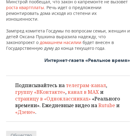
ВОДНЫЕ ВИДЫ СПОРТА
ОБРАЗОВАНИЕ
Минстрой пообещал, что закон о капремонте не вызовет
роста квартплаты
. Речь идет о предложении
ремонтировать дома исходя из степени их
ХОККЕЙ С МЯЧОМ
ПРОИСШЕСТВИЯ
изношенности.
Зампред комитета Госдумы по вопросам семьи, женщин и
детей Оксана Пушкина выразила надежду, что
законопроект о
домашнем насилии
будет внесен в
Государственную думу до конца текущего года.
Интернет-газета «Реальное время»
Подписывайтесь на
телеграм-канал
,
группу «ВКонтакте»
,
канал в MAX
и
страницу в «Одноклассниках»
«Реального
времени». Ежедневные видео на
Rutube
и
«Дзене»
.
Общество