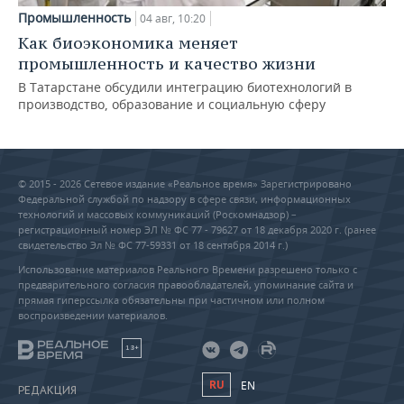
Промышленность
04 авг, 10:20
Как биоэкономика меняет
промышленность и качество жизни
В Татарстане обсудили интеграцию биотехнологий в
производство, образование и социальную сферу
© 2015 - 2026 Сетевое издание «Реальное время» Зарегистрировано
Федеральной службой по надзору в сфере связи, информационных
технологий и массовых коммуникаций (Роскомнадзор) –
регистрационный номер ЭЛ № ФС 77 - 79627 от 18 декабря 2020 г. (ранее
свидетельство Эл № ФС 77-59331 от 18 сентября 2014 г.)
Использование материалов Реального Времени разрешено только с
предварительного согласия правообладателей, упоминание сайта и
прямая гиперссылка обязательны при частичном или полном
воспроизведении материалов.
18+
RU
EN
РЕДАКЦИЯ