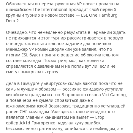
ВОДНЫЕ ВИДЫ СПОРТА
ОБРАЗОВАНИЕ
Обновленная и перезагруженная VP после провала на
шанхайском The International проводит свой первый
ХОККЕЙ С МЯЧОМ
ПРОИСШЕСТВИЯ
крупный турнир в новом составе — ESL One Hamburg
Dota 2.
Очевидно, что немедленно результата в Германии ждать
не приходится и этот турнир рассматривается в первую
очередь как испытательное задание для новичков.
Менеджер VP Роман Дворянкин уже заявил, что по
итогам ESL будет принято решение об окончательном
составе команды. Посмотрим, мол, как новички
справляются с давлением и не поплывут ли, если не
смогут выигрывать сразу.
Дела в Гамбурге у «виртусов» складываются пока что не
самым лучшим образом — россияне ожидаемо уступили
китайским грандам из топ-3 прошлого сезона Vici Gaming,
а позавчера не сумели справиться даже с
южноамериканской Beastcoast, традиционно уступавшей
ранее СНГ-командам. Уже здесь стало очевидно, кто
является главным кандидатом на вылет — Егор
epileptick1d Григоренко наделал кучу ошибок,
бессмысленно тратил ману, ошибался с итембилдом, а в