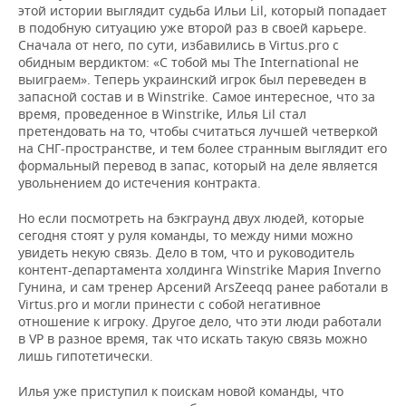
этой истории выглядит судьба Ильи Lil, который попадает
в подобную ситуацию уже второй раз в своей карьере.
Сначала от него, по сути, избавились в Virtus.pro с
обидным вердиктом: «С тобой мы The International не
выиграем». Теперь украинский игрок был переведен в
запасной состав и в Winstrike. Самое интересное, что за
время, проведенное в Winstrike, Илья Lil стал
претендовать на то, чтобы считаться лучшей четверкой
на СНГ-пространстве, и тем более странным выглядит его
формальный перевод в запас, который на деле является
увольнением до истечения контракта.
Но если посмотреть на бэкграунд двух людей, которые
сегодня стоят у руля команды, то между ними можно
увидеть некую связь. Дело в том, что и руководитель
контент-департамента холдинга Winstrike Мария Inverno
Гунина, и сам тренер Арсений ArsZeeqq ранее работали в
Virtus.pro и могли принести с собой негативное
отношение к игроку. Другое дело, что эти люди работали
в VP в разное время, так что искать такую связь можно
лишь гипотетически.
Илья уже приступил к поискам новой команды, что