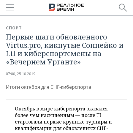
РЕГИОНЫ
СПОРТ
Первые шаги обновленного
БАШКОРТОСТАН
НОВОСТИ
Virtus.pro, кикнутые Соннейко и
ТАТАРСТАН
АНАЛИТИКА
Lil и киберспортсмены на
«Вечернем Урганте»
УДМУРТИЯ
НОВОСТИ АНАЛИТИКИ
ЭКОНОМИКА
07:00, 25.10.2019
ДЕКЛАРАЦИИ О ДОХОДАХ
НОВОСТИ ЭКОНОМИКИ
ПРОМЫШЛЕННОСТЬ
Итоги октября для СНГ-киберспорта
КОРОЛИ ГОСЗАКАЗА ПФО
ФИНАНСЫ
НОВОСТИ
НЕДВИЖИМОСТЬ
ПРОМЫШЛЕННОСТИ
ВУЗЫ ТАТАРСТАНА
БАНКИ
НОВОСТИ НЕДВИЖИМОСТИ
АВТО
АГРОПРОМ
Октябрь в мире киберспорта оказался
более чем насыщенным — после TI
КОМУ ПРИНАДЛЕЖАТ
БЮДЖЕТ
НОВОСТИ АВТО
БИЗНЕС
ТОРГОВЫЕ ЦЕНТРЫ
МАШИНОСТРОЕНИЕ
стартовали первые крупные турниры и
ТАТАРСТАНА
квалификации для обновленных СНГ-
ИНВЕСТИЦИИ
НОВОСТИ БИЗНЕСА
ТЕХНОЛОГИИ