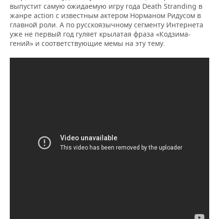
выпустит самую ожидаемую игру года Death Stranding в
жанре action c известным актером Норманом Ридусом в
главной роли. А по русскоязычному сегменту Интернета
уже не первый год гуляет крылатая фраза «Кодзима-
гений» и соответствующие мемы на эту тему.