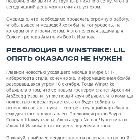
позволило им выйти из группы в нижнюю сетку, что на
сегодняшний день можно считать успехом.
Очевидно, что необходимо проделать огромную работу,
чтобы вывести медведей хотя бы на тот уровень, на
котором они играли летом. А это нелегкая задача для
Соло и тренера Анатолия Boo1k Иванова.
РЕВОЛЮЦИЯ В WINSTRIKE: LIL
ОПЯТЬ ОКАЗАЛСЯ НЕ НУЖЕН
Главной новостью уходящего месяца в мире СНГ-
киберспорта стала, конечно же, информационная бомба,
разорвавшаяся утром 16 октября. Тогда Winstrike
объявила о том, что ее новым тренером станет Арсений
ArsZeeqq Усов, и тут же новый коуч объявил, что команда
полностью перезагружается, а он будет собирать
основной состав с нуля — соответствующий карт-бланш
ему для этого предоставлен. Прежних игроков Заура
Cooman Шахмурзаева, Александра Nofear Чурочкина и
Илью Lil Ильюка в тот же день перевели в запас.
Пожалуй, наиболее неоднозначно и резонансно во всей