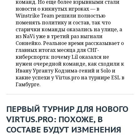
команд. Но еще более взрывными стали
НЕФТЕХИМИЯ
новости о кикнутых игроках — в
РОЗНИЧНАЯ ТОРГОВЛЯ
НОВОСТИ ТЕХНОЛОГИЙ
МЕРОПРИЯТИЯ
Winstrike Team решили полностью
НЕФТЬ
поменять политику и состав, так что
ТРАНСПОРТ
IT
НОВОСТИ МЕРОПРИЯТИЙ
СПОРТ
старички команды оказались на улице, а
ОПК
из NaVi уже в третий раз выгнали
УСЛУГИ
МЕДИА
ВЫЕЗДНАЯ РЕДАКЦИЯ
НОВОСТИ СПОРТА
ОБЩЕСТВО
Соннейко. Реальное время рассказывает о
ЭНЕРГЕТИКА
главных итогах месяца для СНГ-
ТЕЛЕКОММУНИКАЦИИ
БИЗНЕС-БРАНЧИ
ФУТБОЛ
НОВОСТИ ОБЩЕСТВА
ФОТОГАЛЕРЕЯ
киберспорта: почему Lil оказался не
нужен очередной команде, как сходили к
ONLINE-КОНФЕРЕНЦИИ
ХОККЕЙ
ВЛАСТЬ
СЮЖЕТЫ
Ивану Урганту Кодзима-гений и Solo и
какие успехи у Virtus.pro на турнире ESL в
ОТКРЫТАЯ ЛЕКЦИЯ
БАСКЕТБОЛ
ИНФРАСТРУКТУРА
СПРАВОЧНИК
Гамбурге.
ВОЛЕЙБОЛ
ИСТОРИЯ
СПИСОК ПЕРСОН
ПОЛНАЯ ВЕРСИЯ
ПЕРВЫЙ ТУРНИР ДЛЯ НОВОГО
КИБЕРСПОРТ
КУЛЬТУРА
СПИСОК КОМПАНИЙ
VIRTUS
.
PRO
: ПОХОЖЕ, В
ФИГУРНОЕ КАТАНИЕ
МЕДИЦИНА
СОСТАВЕ БУДУТ ИЗМЕНЕНИЯ