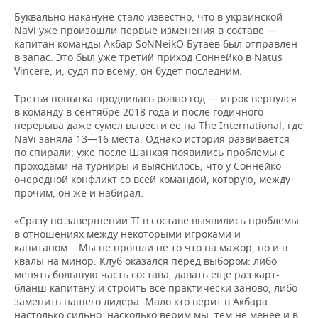
Буквально накануне стало известно, что в украинской
NaVi уже произошли первые изменения в составе —
капитан команды Акбар SoNNeikO Бутаев был отправлен
в запас. Это был уже третий приход Соннейко в Natus
Vincere, и, судя по всему, он будет последним.
Третья попытка продлилась ровно год — игрок вернулся
в команду в сентябре 2018 года и после годичного
перерыва даже сумел вывести ее на The International, где
NaVi заняла 13—16 места. Однако история развивается
по спирали: уже после Шанхая появились проблемы с
проходами на турниры и выяснилось, что у Соннейко
очередной конфликт со всей командой, которую, между
прочим, он же и набирал.
«Сразу по завершении TI в составе выявились проблемы
в отношениях между некоторыми игроками и
капитаном... Мы не прошли не то что на мажор, но и в
квалы на минор. Клуб оказался перед выбором: либо
менять большую часть состава, давать еще раз карт-
бланш капитану и строить все практически заново, либо
заменить нашего лидера. Мало кто верит в Акбара
настолько сильно, насколько верим мы, тем не менее и в