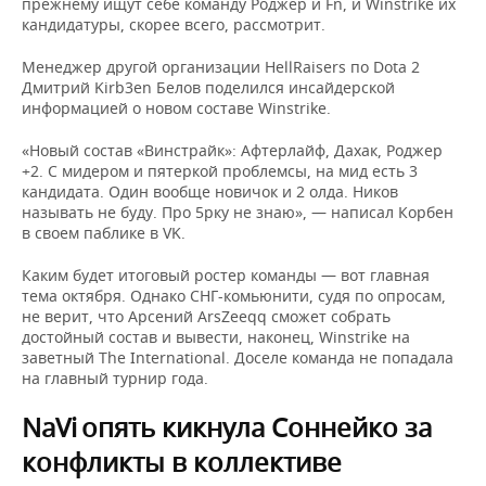
прежнему ищут себе команду Роджер и Fn, и Winstrike их
кандидатуры, скорее всего, рассмотрит.
Менеджер другой организации HellRaisers по Dota 2
Дмитрий Kirb3en Белов поделился инсайдерской
информацией о новом составе Winstrike.
«Новый состав «Винстрайк»: Афтерлайф, Дахак, Роджер
+2. C мидером и пятеркой проблемсы, на мид есть 3
кандидата. Один вообще новичок и 2 олда. Ников
называть не буду. Про 5рку не знаю», — написал Корбен
в своем паблике в VK.
Каким будет итоговый ростер команды — вот главная
тема октября. Однако СНГ-комьюнити, судя по опросам,
не верит, что Арсений ArsZeeqq сможет собрать
достойный состав и вывести, наконец, Winstrike на
заветный The International. Доселе команда не попадала
на главный турнир года.
NaVi
опять кикнула Соннейко за
конфликты в коллективе