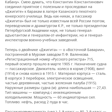
Кабану». Смею думать, что Константин Константинович
соединил приятное с полезным и проследовал на
«Джигите» к баракам в лагере Казанского пехотного
юнкерского училища. Ведь как-никак, а пассажир
«Джигита» был не только известным всей России поэтом,
переводчиком и драматургом К.Р., не только президентом
Петербургской Академии наук, не только генерал-
адъютантом и генералом-от-инфантерии, но и генерал-
инспектором военно-учебных заведений.
Теперь о двойнике «Джигита» — о «Восточной Баварии»,
построенной в Муроме заводом П.Ф. Валенкова.
«Регистрационный номер «Русского регистра» 715,
первый осмотр прошло в марте 1905 г. Назначение судна
— пассажирское. Движитель: колесо в корме (1908), винт
(1914) и снова колесо в 1915 г. Материал корпуса — сталь.
В корпусе 3 переборки, электрическое освещение,
частью деревянная, частью железная палуба (1915).
Наружные размеры судна (м): длина наибольшая — 27,43.
Тип машины — компаунд с инжекционным
холодильником. Мощность — 60 индикаторных сил.
Топливо: нефть, расход 2 пуда в час.
Пассажировместимость (чел.): 1-й класс — 80, 2-й класс —