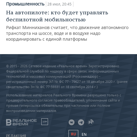
Промышленность
28 июл, 20:45
На автопилоте: кто будет управлять
беспилотной мобильностью
Рифкат Минниханов считает, что движение автономного
транспорта на шоссе, воде и в воздухе надо
координировать с единой платформы
© 2015 - 2026 Сетевое издание «Реальное время» Зарегистрировано
Федеральной службой по надзору в сфере связи, информационных
технологий и массовых коммуникаций (Роскомнадзор) –
регистрационный номер ЭЛ № ФС 77 - 79627 от 18 декабря 2020 г. (ранее
свидетельство Эл № ФС 77-59331 от 18 сентября 2014 г.)
Использование материалов Реального Времени разрешено только с
предварительного согласия правообладателей, упоминание сайта и
прямая гиперссылка обязательны при частичном или полном
воспроизведении материалов.
18+
RU
EN
РЕДАКЦИЯ