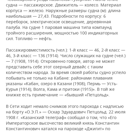
судна — пассажирское. Движитель — колесо. Материал
корпуса — железо. Наружные размеры судна (м): длина
наибольшая — 27,43. Подробности по корпусу: 6
переборок, электрическое освещение, деревянная
палуба. На судне 1 паровая машина типа компаунд
тройного расширения, мощностью 100 индикаторных
сил. Топливо — нефть.
Пассажировместимость (чел.): 1-й класс — 46, 2-й класс —
46, 3-й класс — 136 (1914). Число служащих на судне (чел.)
— 7 (1908, 1914). Откровенно говоря, автор не может
представить себе этот озерный девайс с таким
количеством народа. За время своей работы судно успело
побывать не только на Кабане: районами плавания
указаны «Кабан, озеро в Казани (1908); Пермь — Усть-
Курья (1914); Волга, Кама и притоки (1915)». В той же
книжке есть примечание — «бывший «Петцольд».
В Сети ходит немало снимков этого парохода с надписью
на борту «О.Э.П.» — Оскар Эдуардович Петцольд. 22 июля
1908 г. «Казанский телеграф» сообщал о том, что «Его
Императорское высочество великий князь Константин
Константинович катался на пароходе «Джигит» по