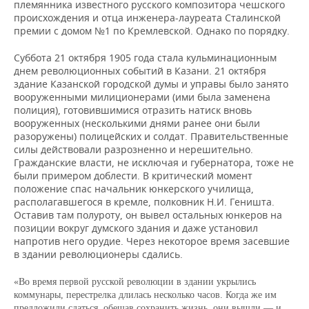
племянника известного русского композитора чешского
происхождения и отца инженера-лауреата Сталинской
премии с домом №1 по Кремлевской. Однако по порядку.
Суббота 21 октября 1905 года стала кульминационным
днем революционных событий в Казани. 21 октября
здание Казанской городской думы и управы было занято
вооруженными милиционерами (ими была заменена
полиция), готовившимися отразить натиск вновь
вооруженных (несколькими днями ранее они были
разоружены) полицейских и солдат. Правительственные
силы действовали разрозненно и нерешительно.
Гражданские власти, не исключая и губернатора, тоже не
были примером доблести. В критический момент
положение спас начальник юнкерского училища,
располагавшегося в кремле, полковник Н.И. Геништа.
Оставив там полуроту, он вывел остальных юнкеров на
позиции вокруг думского здания и даже установил
напротив него орудие. Через некоторое время засевшие
в здании революционеры сдались.
«Во время первой русской революции в здании укрылись
коммунары, перестрелка длилась несколько часов. Когда же им
предложили сдаться, обещав сохранить жизнь, они вышли — и