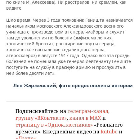
по книге И. Алексеева). Ни расстрелов, ни кремлей, как
видите.
Шло время. Через 3 года полковник Геништа назначается
начальником московского Александровского военного
училища с производством в генерал-майоры и служит
там до увольнения по болезни (эмфизема легких,
хронический бронхит, расширение аорты сердца,
хроническое воспаление седалищного нерва,
атеросклероз) в августе 1917 года. Однако вся эта гроздь
болезней не помешала уже генерал-лейтенанту Гениште
поступить на службу в Красную армию и прослужить в
ней более десяти лет».
Лев Жаржевский, фото предоставлены автором
Подписывайтесь на
телеграм-канал
,
группу «ВКонтакте»
,
канал в MAX
и
страницу в «Одноклассниках»
«Реального
времени». Ежедневные видео на
Rutube
и
«Дзене»
.