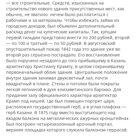
— все строительные. Средств, изысканных на
строительство нового здания присутственных мест, как
обычно, не хватило: нечем было расплатиться с
рабочими и за материалы. Чтобы избежать займа из
городских доходов, был объявлен дополнительный
расклад денег на купеческие капиталы. Так, купцам
первой гильдии предстояло внести по 200 рублей, второй
— по 100 и третьей — по 50 рублей. В августовский
опустошительный пожар 1842 года это здание уже во
второй раз серьезно пострадало. Его восстановление
было поручено незадолго до того прибывшему в Казань
архитектору Христиану Крампу, в целом сохранившему
первоначальный облик здания. Центральное положение
внутри здания занимал двухсветный зал, почти
квадратный в плане. Стены и потолки были покрыты
легкой лепниной в духе елизаветинского барокко. Для
придания залу официального характера архитектор
Крамп под нишей, где был помещен портрет царя,
расположил государственный герб, а в углах плафона —
герб Казани. В 1875 году вместо выступающего над
входом балкона на металлических ажурных кронштейнах
был построен четырехколонный арочный портал,
верхняя площадка которого служила балконом-террасой
.