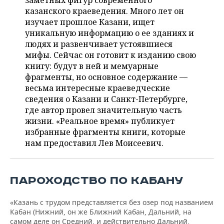
заметных фигур современного
НЕФТЕХИМИЯ
казанского краеведения. Много лет он
РОЗНИЧНАЯ ТОРГОВЛЯ
НОВОСТИ ТЕХНОЛОГИЙ
МЕРОПРИЯТИЯ
изучает прошлое Казани, ищет
НЕФТЬ
уникальную информацию о ее зданиях и
ТРАНСПОРТ
IT
НОВОСТИ МЕРОПРИЯТИЙ
СПОРТ
людях и развенчивает устоявшиеся
ОПК
мифы. Сейчас он готовит к изданию свою
УСЛУГИ
МЕДИА
ВЫЕЗДНАЯ РЕДАКЦИЯ
НОВОСТИ СПОРТА
ОБЩЕСТВО
книгу: будут в ней и мемуарные
ЭНЕРГЕТИКА
фрагменты, но основное содержание —
ТЕЛЕКОММУНИКАЦИИ
БИЗНЕС-БРАНЧИ
ФУТБОЛ
НОВОСТИ ОБЩЕСТВА
весьма интересные краеведческие
ФОТОГАЛЕРЕЯ
сведения о Казани и Санкт-Петербурге,
где автор провел значительную часть
ONLINE-КОНФЕРЕНЦИИ
ХОККЕЙ
ВЛАСТЬ
СЮЖЕТЫ
жизни. «Реальное время» публикует
избранные фрагменты книги, которые
ОТКРЫТАЯ ЛЕКЦИЯ
БАСКЕТБОЛ
ИНФРАСТРУКТУРА
СПРАВОЧНИК
нам предоставил Лев Моисеевич.
ВОЛЕЙБОЛ
ИСТОРИЯ
СПИСОК ПЕРСОН
ПОЛНАЯ ВЕРСИЯ
ПАРОХОДСТВО ПО КАБАНУ
КИБЕРСПОРТ
КУЛЬТУРА
СПИСОК КОМПАНИЙ
«Казань с трудом представляется без озер под названием
ФИГУРНОЕ КАТАНИЕ
МЕДИЦИНА
Кабан (Нижний, он же Ближний Кабан, Дальний, на
самом деле он Средний, и действительно Дальний,