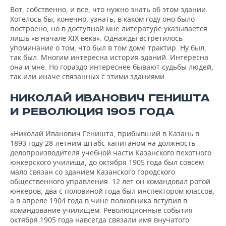
Вот, собственно, и все, что нужно знать об этом здании.
Хотелось бы, конечно, узнать, в каком году оно было
построено, но в доступной мне литературе указывается
лишь «в начале XIX века». Однажды встретилось
упоминание о том, что был в том доме трактир. Ну был,
так был. Многим интересна история зданий. Интересна
она и мне. Но гораздо интереснее бывают судьбы людей,
так или иначе связанных с этими зданиями.
НИКОЛАЙ ИВАНОВИЧ ГЕНИШТА
И РЕВОЛЮЦИЯ 1905 ГОДА
«Николай Иванович Геништа, прибывший в Казань в
1893 году 28-летним штабс-капитаном на должность
делопроизводителя учебной части Казанского пехотного
юнкерского училища, до октября 1905 года был совсем
мало связан со зданием Казанского городского
общественного управления. 12 лет он командовал ротой
юнкеров, два с половиной года был инспектором классов,
а в апреле 1904 года в чине полковника вступил в
командование училищем. Революционные события
октября 1905 года навсегда связали имя внучатого