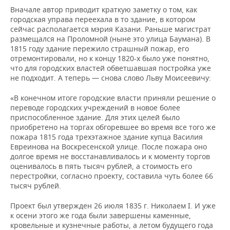
Вначале автор приводит краткую заметку о том, как
городская управа переехала в то здание, в котором
сейчас располагается мэрия Казани. Раньше магистрат
размещался на Проломной (ныне это улица Баумана). В
1815 году здание пережило страшный пожар, его
отремонтировали, но к концу 1820-х было уже понятно,
что для городских властей обветшавшая постройка уже
не подходит. А теперь — снова слово Льву Моисеевичу:
«В конечном итоге городские власти приняли решение о
переводе городских учреждений в новое более
приспособленное здание. Для этих целей было
приобретено на торгах обгоревшее во время все того же
пожара 1815 года трехэтажное здание купца Василия
Евреинова на Воскресенской улице. После пожара оно
долгое время не восстанавливалось и к моменту торгов
оценивалось в пять тысяч рублей, а стоимость его
перестройки, согласно проекту, составила чуть более 66
тысяч рублей.
Проект был утвержден 26 июля 1835 г. Николаем I. И уже
к осени этого же года были завершены каменные,
кровельные и кузнечные работы, а летом будущего года