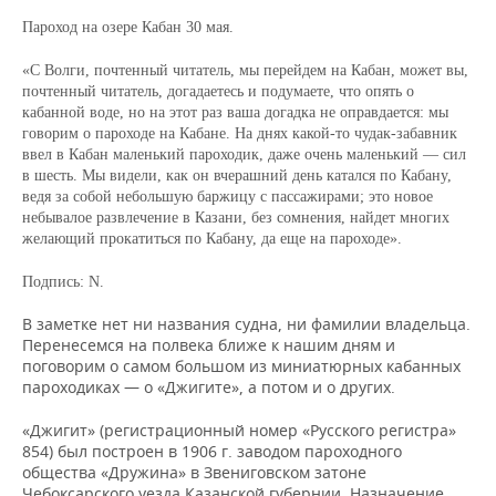
Пароход на озере Кабан 30 мая.
«С Волги, почтенный читатель, мы перейдем на Кабан, может вы,
почтенный читатель, догадаетесь и подумаете, что опять о
кабанной воде, но на этот раз ваша догадка не оправдается: мы
говорим о пароходе на Кабане. На днях какой-то чудак-забавник
ввел в Кабан маленький пароходик, даже очень маленький — сил
в шесть. Мы видели, как он вчерашний день катался по Кабану,
ведя за собой небольшую баржицу с пассажирами; это новое
небывалое развлечение в Казани, без сомнения, найдет многих
желающий прокатиться по Кабану, да еще на пароходе».
Подпись: N.
В заметке нет ни названия судна, ни фамилии владельца.
Перенесемся на полвека ближе к нашим дням и
поговорим о самом большом из миниатюрных кабанных
пароходиках — о «Джигите», а потом и о других.
«Джигит» (регистрационный номер «Русского регистра»
854) был построен в 1906 г. заводом пароходного
общества «Дружина» в Звениговском затоне
Чебоксарского уезда Казанской губернии. Назначение