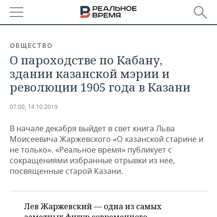
РЕГИОНЫ
ОБЩЕСТВО
О пароходстве по Кабану,
БАШКОРТОСТАН
НОВОСТИ
здании казанской мэрии и
ТАТАРСТАН
АНАЛИТИКА
революции 1905 года в Казани
УДМУРТИЯ
НОВОСТИ АНАЛИТИКИ
ЭКОНОМИКА
07:00, 14.10.2019
ДЕКЛАРАЦИИ О ДОХОДАХ
НОВОСТИ ЭКОНОМИКИ
ПРОМЫШЛЕННОСТЬ
В начале декабря выйдет в свет книга Льва
Моисеевича Жаржевского «О казанской старине и
КОРОЛИ ГОСЗАКАЗА ПФО
ФИНАНСЫ
НОВОСТИ
НЕДВИЖИМОСТЬ
не только». «Реальное время» публикует с
ПРОМЫШЛЕННОСТИ
сокращениями избранные отрывки из нее,
ВУЗЫ ТАТАРСТАНА
БАНКИ
НОВОСТИ НЕДВИЖИМОСТИ
АВТО
посвященные старой Казани.
АГРОПРОМ
КОМУ ПРИНАДЛЕЖАТ
БЮДЖЕТ
НОВОСТИ АВТО
БИЗНЕС
ТОРГОВЫЕ ЦЕНТРЫ
МАШИНОСТРОЕНИЕ
ТАТАРСТАНА
Лев Жаржевский — одна из самых
ИНВЕСТИЦИИ
НОВОСТИ БИЗНЕСА
ТЕХНОЛОГИИ