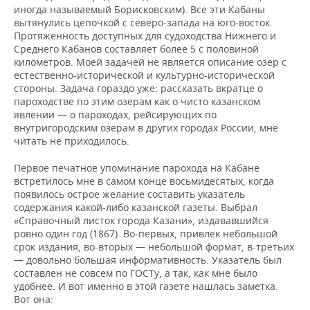
ВОДНЫЕ ВИДЫ СПОРТА
ОБРАЗОВАНИЕ
иногда называемый Борисковским). Все эти Кабаны
вытянулись цепочкой с северо-запада на юго-восток.
ХОККЕЙ С МЯЧОМ
ПРОИСШЕСТВИЯ
Протяженность доступных для судоходства Нижнего и
Среднего Кабанов составляет более 5 с половиной
километров. Моей задачей не является описание озер с
естественно-исторической и культурно-исторической
стороны. Задача гораздо уже: рассказать вкратце о
пароходстве по этим озерам как о чисто казанском
явлении — о пароходах, рейсирующих по
внутригородским озерам в других городах России, мне
читать не приходилось.
Первое печатное упоминание парохода на Кабане
встретилось мне в самом конце восьмидесятых, когда
появилось острое желание составить указатель
содержания какой-либо казанской газеты. Выбрал
«Справочный листок города Казани», издававшийся
ровно один год (1867). Во-первых, привлек небольшой
срок издания, во-вторых — небольшой формат, в-третьих
— довольно большая информативность. Указатель был
составлен не совсем по ГОСТу, а так, как мне было
удобнее. И вот именно в этой газете нашлась заметка.
Вот она: