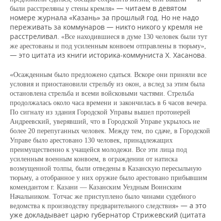
— читаем в девятом
были расстреляны у стены кремля»
номере журнала «Казань» за прошлый год. Но не надо
переживать за коммунаров — никто никого у кремля не
расстреливал.
«Все находившиеся в думе 130 человек были тут
же арестованы и под усиленным конвоем отправлены в тюрьму»,
— это цитата из книги историка-коммуниста Х. Хасанова.
«Осажденным было предложено сдаться. Вскоре они приняли все
условия и приостановили стрельбу из окон, а вслед за этим была
остановлена стрельба и всеми войсковыми частями. Стрельба
продолжалась около часа времени и закончилась в 6 часов вечера.
По сигналу из здания Городской Управы вышел протоиерей
Андреевский, уверявший, что в Городской Управе укрылось не
более 20 перепуганных человек. Между тем, по сдаче, в Городской
Управе было арестовано 130 человек, принадлежащих
преимущественно к учащейся молодежи. Все эти лица под
усиленным военным конвоем, в ограждении от натиска
возмущенной толпы, были отведены в Казанскую пересыльную
тюрьму, а отобранное у них оружие было арестовано прибывшим
комендантом г. Казани — Казанским Уездным Воинским
Начальником. Тотчас же приступлено было чинами судебного
— а это
ведомства к производству предварительного следствия»
уже докладывает царю губернатор Стрижевский (цитата