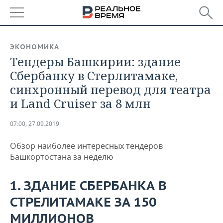
РЕГИОНЫ
ЭКОНОМИКА
Тендеры Башкирии: здание
БАШКОРТОСТАН
НОВОСТИ
Сбербанку в Стерлитамаке,
ТАТАРСТАН
АНАЛИТИКА
синхронный перевод для театра
и Land Cruiser за 8 млн
УДМУРТИЯ
НОВОСТИ АНАЛИТИКИ
ЭКОНОМИКА
07:00, 27.09.2019
ДЕКЛАРАЦИИ О ДОХОДАХ
НОВОСТИ ЭКОНОМИКИ
ПРОМЫШЛЕННОСТЬ
Обзор наиболее интересных тендеров
КОРОЛИ ГОСЗАКАЗА ПФО
ФИНАНСЫ
НОВОСТИ
НЕДВИЖИМОСТЬ
Башкортостана за неделю
ПРОМЫШЛЕННОСТИ
ВУЗЫ ТАТАРСТАНА
БАНКИ
НОВОСТИ НЕДВИЖИМОСТИ
АВТО
АГРОПРОМ
1. ЗДАНИЕ СБЕРБАНКА В
КОМУ ПРИНАДЛЕЖАТ
БЮДЖЕТ
НОВОСТИ АВТО
БИЗНЕС
СТРЕЛИТАМАКЕ ЗА 150
ТОРГОВЫЕ ЦЕНТРЫ
МАШИНОСТРОЕНИЕ
ТАТАРСТАНА
МИЛЛИОНОВ
ИНВЕСТИЦИИ
НОВОСТИ БИЗНЕСА
ТЕХНОЛОГИИ