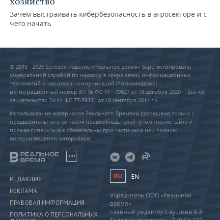
хозяйство
Зачем выстраивать кибербезопасность в агросекторе и с
чего начать
© 2015 - 2026 Сетевое издание «Реальное время» Зарегистрировано
Федеральной службой по надзору в сфере связи, информационных
технологий и массовых коммуникаций (Роскомнадзор) –
регистрационный номер ЭЛ № ФС 77 - 79627 от 18 декабря 2020 г. (ранее
свидетельство Эл № ФС 77-59331 от 18 сентября 2014 г.)
Использование материалов Реального Времени разрешено только с
предварительного согласия правообладателей, упоминание сайта и
прямая гиперссылка обязательны при частичном или полном
воспроизведении материалов.
18+
RU
EN
РЕДАКЦИЯ
РЕКЛАМА
Учредитель ООО «Реальное
ПРАВОВАЯ ИНФОРМАЦИЯ
время»
Главный редактор Саушина А.А.
ПОЛИТИКА О ПЕРСОНАЛЬНЫХ