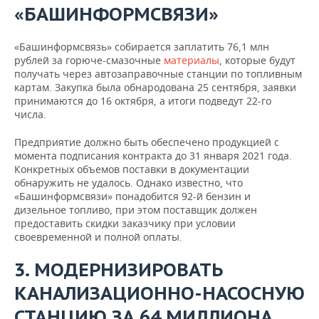
ВОДНЫЕ ВИДЫ СПОРТА
ОБРАЗОВАНИЕ
«БАШИНФОРМСВЯЗИ»
ХОККЕЙ С МЯЧОМ
ПРОИСШЕСТВИЯ
«Башинформсвязь» собирается заплатить 76,1 млн
рублей за горюче-смазочные
материалы
, которые будут
получать через автозаправочные станции по топливным
картам. Закупка была обнародована 25 сентября, заявки
принимаются до 16 октября, а итоги подведут 22-го
числа.
Предприятие должно быть обеспечено продукцией с
момента подписания контракта до 31 января 2021 года.
Конкретных объемов поставки в документации
обнаружить не удалось. Однако известно, что
«Башинформсвязи» понадобится 92-й бензин и
дизельное топливо, при этом поставщик должен
предоставить скидки заказчику при условии
своевременной и полной оплаты.
3. МОДЕРНИЗИРОВАТЬ
КАНАЛИЗАЦИОННО-НАСОСНУЮ
СТАНЦИЮ ЗА 64 МИЛЛИОНА