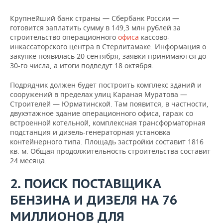
НЕФТЕХИМИЯ
Крупнейший банк страны — Сбербанк России —
РОЗНИЧНАЯ ТОРГОВЛЯ
НОВОСТИ ТЕХНОЛОГИЙ
МЕРОПРИЯТИЯ
НЕФТЬ
готовится заплатить сумму в 149,3 млн рублей за
строительство операционного
офиса
кассово-
ТРАНСПОРТ
IT
НОВОСТИ МЕРОПРИЯТИЙ
СПОРТ
инкассаторского центра в Стерлитамаке. Информация о
ОПК
закупке появилась 20 сентября, заявки принимаются до
УСЛУГИ
МЕДИА
ВЫЕЗДНАЯ РЕДАКЦИЯ
НОВОСТИ СПОРТА
ОБЩЕСТВО
30-го числа, а итоги подведут 18 октября.
ЭНЕРГЕТИКА
Подрядчик должен будет построить комплекс зданий и
ТЕЛЕКОММУНИКАЦИИ
БИЗНЕС-БРАНЧИ
ФУТБОЛ
НОВОСТИ ОБЩЕСТВА
ФОТОГАЛЕРЕЯ
сооружений в пределах улиц Караная Муратова —
Строителей — Юрматинской. Там появится, в частности,
ONLINE-КОНФЕРЕНЦИИ
ХОККЕЙ
ВЛАСТЬ
СЮЖЕТЫ
двухэтажное здание операционного офиса, гараж со
встроенной котельной, комплексная трансформаторная
подстанция и дизель-генераторная установка
ОТКРЫТАЯ ЛЕКЦИЯ
БАСКЕТБОЛ
ИНФРАСТРУКТУРА
СПРАВОЧНИК
контейнерного типа. Площадь застройки составит 1816
кв. м. Общая продолжительность строительства составит
ВОЛЕЙБОЛ
ИСТОРИЯ
СПИСОК ПЕРСОН
ПОЛНАЯ ВЕРСИЯ
24 месяца.
КИБЕРСПОРТ
КУЛЬТУРА
СПИСОК КОМПАНИЙ
2. ПОИСК ПОСТАВЩИКА
БЕНЗИНА И ДИЗЕЛЯ НА 76
ФИГУРНОЕ КАТАНИЕ
МЕДИЦИНА
МИЛЛИОНОВ ДЛЯ