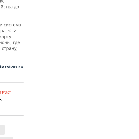
ке
йства до
и система
ра, <…>
карту
ионы, где
 страну,
tarstan.ru
анал
.