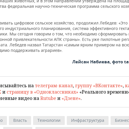
 наших животных, и в этом направлении утверждена на площад
тва федеральная научно-техническая программа сельского хозя
ивать цифровое сельское хозяйство, продолжил Лебедев: «Это 
го индустриального планирования, система эффективного гекта
ики. Мы сегодня говорим о том, что необходимо сформировать 
онной привлекательности АПК страны». Есть уже пилотные рег
чата. Лебедев назвал Татарстан «самым ярким примером на всю
одимо поддерживать аграриев».
Лейсан Набиева, фото ta
исывайтесь на
телеграм-канал
,
группу «ВКонтакте»
,
к
X
и
страницу в «Одноклассниках»
«Реального времени»
невные видео на
Rutube
и
«Дзене»
.
во
Власть
Технологии
Инфраструктура
Бизнес