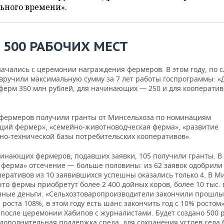
ьного времени».
 500 РАБОЧИХ МЕСТ
начались с церемонии награждения фермеров. В этом году, по 
 вручили максимальную сумму за 7 лет работы госпрограммы: «
ферм 350 млн рублей, для начинающих — 250 и для кооператив
 фермеров получили гранты от Минсельхоза по номинациям
ий фермер», «семейно-животноводческая ферма», «развитие
но-технической базы потребительских кооперативов».
чинающих фермеров, подавших заявки, 105 получили гранты. В
 ферма» отсечение — больше половины: из 62 заявок одобрили 
перативов из 10 заявившихся успешны оказались только 4. В М
то фермы приобретут более 2 400 дойных коров, более 10 тыс. 
нные деньги. «Сельхозтоваропроизводители закончили прошлый
роста 108%, в этом году есть шанс закончить год с 10% ростом
 после церемонии Хабипов с журналистами. Будет создано 500 
 дополнительная поддержка среда, для сохранения устоев села