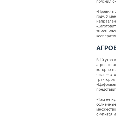
пояснил он
«Правила о
году. У м
направлени
«Заготовит
зимой мясо
кооперати
АГРО
В 10 утра 
агровыста
которых в 
часа — эт
тракторов
«Цифровая
представи
«Там не ну
солнечные
множество
окупится м