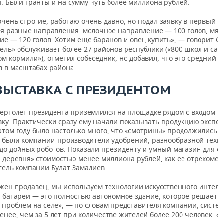
. Были гранты и на сумму чуть более миллиона рублей.
чень строгие, работаю очень давно, но подал заявку в первый 
еня разные направления: молочное направление — 100 голов, м
е — 120 голов. Хотим еще баранов и овец купить», — говорит 
ель» обслуживает более 27 районов республики («800 школ и са
м кормили»), отметил собеседник, но добавил, что это средний
в в масштабах района.
ВЫСТАВКА С ПРЕЗИДЕНТОМ
вертолет президента приземлился на площадке рядом с входом 
вку. Практически сразу ему начали показывать продукцию эксп
этом году было настолько много, что «смотрины» продолжились
о были компании-производители удобрений, разнообразной тех
 до дойных роботов. Показали президенту и умный магазин для
 деревня» стоимостью менее миллиона рублей, как ее отреком
тель компании Булат Замалиев.
жен продавец, мы используем технологии искусственного интел
 батареи — это полностью автономное здание, которое решает
 проблем на селе», — по словам представителя компании, сист
енее, чем за 5 лет при количестве жителей более 200 человек. 