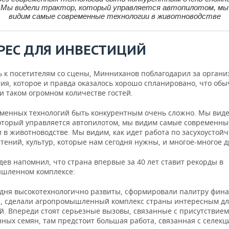
Мы видели трактор, который управляется автопилотом, мы
видим самые современные технологии в животноводстве
РЕС ДЛЯ ИНВЕСТИЦИЙ
 к посетителям со сцены, Минниханов поблагодарил за орган
ия, которое и правда оказалось хорошо спланировано, что обы
и таком огромном количестве гостей.
еменных технологий быть конкурентным очень сложно. Мы вид
который управляется автопилотом, мы видим самые современны
 в животноводстве. Мы видим, как идет работа по засухоустой
тений, культур, которые нам сегодня нужны, и многое-многое д
ев напомнил, что страна впервые за 40 лет ставит рекорды в
шленном комплексе:
дня высокотехнологично развиты, сформировали палитру фин
, сделали агропромышленный комплекс страны интересным дл
й. Впереди стоят серьезные вызовы, связанные с присутствием
ных семян, там предстоит большая работа, связанная с селекц