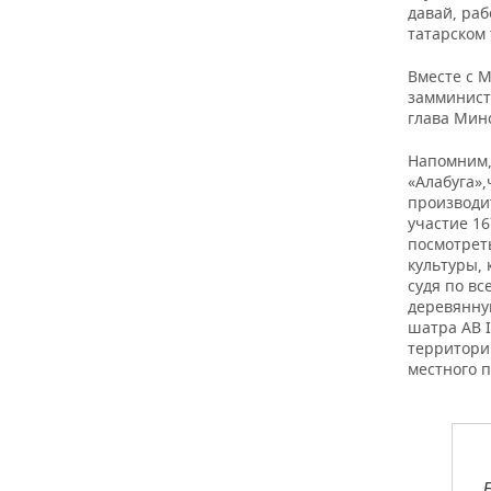
давай, раб
татарском
Вместе с 
замминист
глава Мин
Напомним, 
«Алабуга»,
производи
участие 16
посмотреть
культуры, 
судя по в
деревянну
шатра AB I
территори
местного 