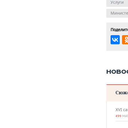
Услуги
Министе
Поделите
НОВО
Сюж
XVI с
499
МА