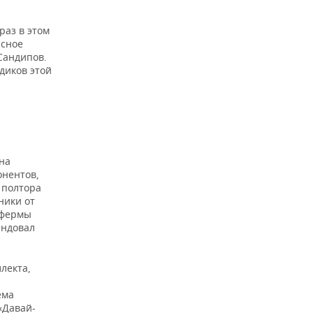
раз в этом
ясное
Сандипов.
диков этой
на
онентов,
 полтора
ники от
 фермы
ендовал
лекта,
ема
«Давай-