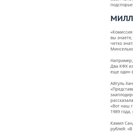
ВОДНЫЕ ВИДЫ СПОРТА
ОБРАЗОВАНИЕ
подспорье
ХОККЕЙ С МЯЧОМ
ПРОИСШЕСТВИЯ
МИЛ
«Комиссия
вы знаете,
четко зна
Минсельхо
Например,
Два КФХ и
еще один 
Айгуль Хан
«Представь
зааплодир
рассказала
«Вот наш г
1989 года,
Камил Санд
рублей: «