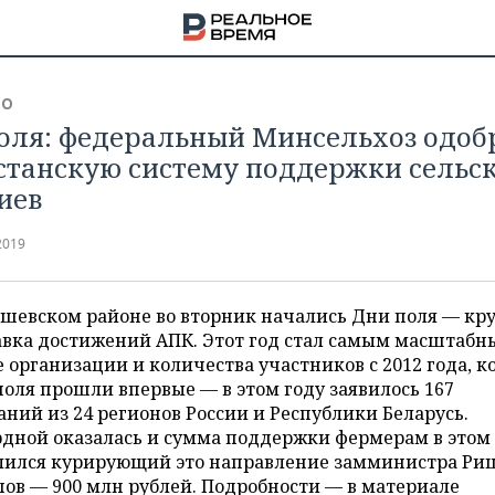
ВО
оля: федеральный Минсельхоз одоб
станскую систему поддержки сельс
иев
2019
ишевском районе во вторник начались Дни поля — кр
авка достижений АПК. Этот год стал самым масштабн
 организации и количества участников с 2012 года, к
оля прошли впервые — в этом году заявилось 167
ний из 24 регионов России и Республики Беларусь.
НА
дной оказалась и сумма поддержки фермерам в этом 
лился курирующий это направление замминистра Ри
ов — 900 млн рублей. Подробности — в материале