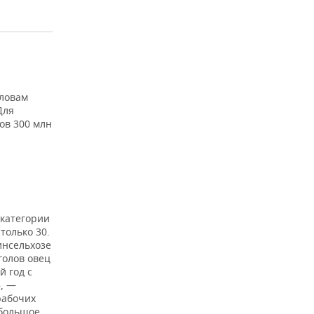
словам
Для
ов 300 млн
 категории
только 30.
инсельхозе
голов овец
 год с
», —
рабочих
 большое