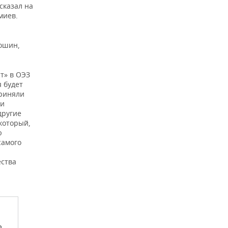
сказал на
миев.
сошин,
т» в ОЭЗ
 будет
приняли
ли
другие
 который,
ю
самого
ства
.