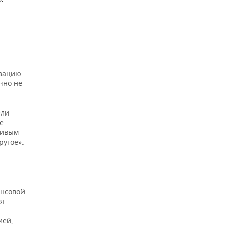
изацию
чно не
ели
е
чивым
ругое».
ансовой
я
ией,