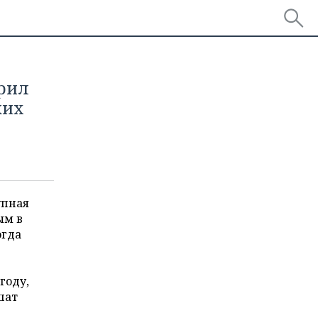
рил
ких
упная
ым в
огда
году,
шат