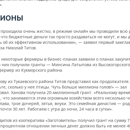
».
ЛИОНЫ
 проходила очень жестко, в режиме онлайн мы проводили всю 
 что бюджетные деньги так просто раздаваться не могут, и мы
ть об их эффективном использовании», — заявил первый замгла
за Николай Титов.
 некоторые фермеры в бизнес-планах заявили о планах закупит
з них получили гранты — Минсина Латыпова из Высокогорского
фермер из Кукморского района.
ову из Тукаевского района Титов представил как продолжателя
те, сколько у нее птицы. Чуть больше миллиона голов!» — зал
овал. Ханова получила 20-миллионный грант. «Реальному врем
, что занимаются этим огромным хозяйством всего несколько ч
лава, трое дочерей, зятья, внуки. Это семейная династия — род
 почти 30 лет. Работаем с утра до ночи, 24 часа в сутки».
ипов из кооператива «Заготовитель» получил грант на сумму 7
В процентном отношении личных денег должно быть не менее 4