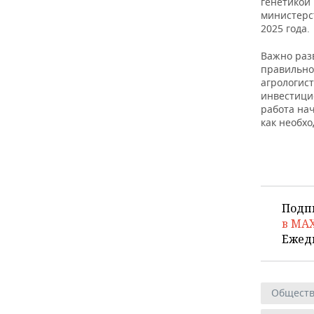
генетикой
министерс
2025 года.
Важно разв
правильно
агрологист
инвестици
работа на
как необх
Подп
в MA
Ежед
Общест