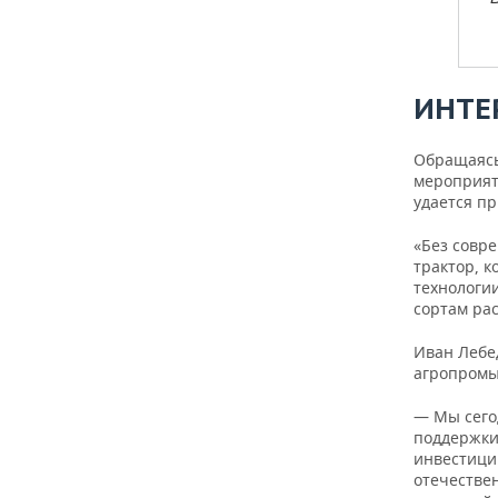
ИНТЕ
Обращаясь
мероприят
удается пр
«Без совр
трактор, 
технологии
сортам рас
Иван Лебед
агропромы
— Мы сего
поддержки
инвестици
отечествен