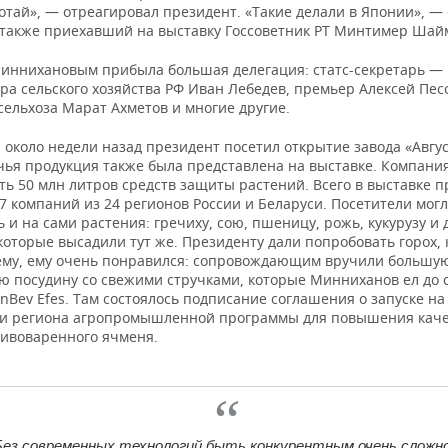
отай», — отреагировал президент. «Такие делали в Японии», — 
 также приехавший на выставку Госсоветник РТ Минтимер Шай
Миннихановым прибыла большая делегация: статс-секретарь —
ра сельского хозяйства РФ Иван Лебедев, премьер Алексей Пе
сельхоза Марат Ахметов и многие другие.
около недели назад президент посетил открытие завода «Авгус
чья продукция также была представлена на выставке. Компания
ть 50 млн литров средств защиты растений. Всего в выставке 
7 компаний из 24 регионов России и Беларуси. Посетители мог
 и на сами растения: гречиху, сою, пшеницу, рожь, кукурузу и 
которые высадили тут же. Президенту дали попробовать горох,
сему, ему очень понравился: сопровождающим вручили большу
ю посудину со свежими стручками, которые Минниханов ел до 
nBev Efes. Там состоялось подписание соглашения о запуске на
и региона агропромышленной программы для повышения каче
пивоваренного ячменя.
Без современных технологий быть конкурентным очень сложно