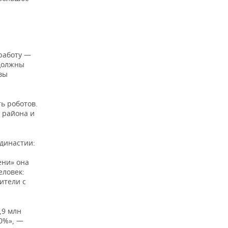
работу —
 должны
вы
ь роботов.
 района и
 династии:
ени» она
еловек:
ители с
,9 млн
0%», —