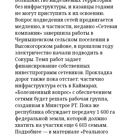
Большинство выделяемых территорий
НЕФТЕХИМИЯ
без инфраструктуры, и казанцы годами
РОЗНИЧНАЯ ТОРГОВЛЯ
НОВОСТИ ТЕХНОЛОГИЙ
МЕРОПРИЯТИЯ
не могут приступить к их освоению.
НЕФТЬ
Вопрос подведения сетей продвигается
ТРАНСПОРТ
IT
НОВОСТИ МЕРОПРИЯТИЙ
СПОРТ
медленно, в частности, недавно «Сетевая
ОПК
компания» завершила работы в
УСЛУГИ
МЕДИА
ВЫЕЗДНАЯ РЕДАКЦИЯ
НОВОСТИ СПОРТА
ОБЩЕСТВО
Чернышевском сельском поселении в
ЭНЕРГЕТИКА
Высокогорском районе, в прошлом году
ТЕЛЕКОММУНИКАЦИИ
БИЗНЕС-БРАНЧИ
ФУТБОЛ
НОВОСТИ ОБЩЕСТВА
электричество начали подводить в
ФОТОГАЛЕРЕЯ
Сокуры. Темп работ задает
финансирование собственных
ONLINE-КОНФЕРЕНЦИИ
ХОККЕЙ
ВЛАСТЬ
СЮЖЕТЫ
инвестпрограмм сетевиков. Прокладка
дорог также пока отстает: частично
ОТКРЫТАЯ ЛЕКЦИЯ
БАСКЕТБОЛ
ИНФРАСТРУКТУРА
СПРАВОЧНИК
инфраструктура есть в Каймарах.
«Болезненный вопрос» с обеспечением
ВОЛЕЙБОЛ
ИСТОРИЯ
СПИСОК ПЕРСОН
ПОЛНАЯ ВЕРСИЯ
сетями будет решать рабочая группа,
созданная в Минстрое РТ. Пока же
КИБЕРСПОРТ
КУЛЬТУРА
СПИСОК КОМПАНИЙ
республика обсуждает передачу 1 600 га
федеральной земли, которой должно
ФИГУРНОЕ КАТАНИЕ
МЕДИЦИНА
хватить на участки еще 6 603 семьям.
Подробнее — в материале «Реального