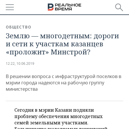
РЕГИОНЫ
ОБЩЕСТВО
Землю — многодетным: дороги
БАШКОРТОСТАН
НОВОСТИ
и сети к участкам казанцев
ТАТАРСТАН
АНАЛИТИКА
«проложит» Минстрой?
УДМУРТИЯ
НОВОСТИ АНАЛИТИКИ
ЭКОНОМИКА
12:22, 10.06.2019
ДЕКЛАРАЦИИ О ДОХОДАХ
НОВОСТИ ЭКОНОМИКИ
ПРОМЫШЛЕННОСТЬ
В решении вопроса с инфраструктурой поселков в
мэрии города надеются на рабочую группу
КОРОЛИ ГОСЗАКАЗА ПФО
ФИНАНСЫ
НОВОСТИ
НЕДВИЖИМОСТЬ
министерства
ПРОМЫШЛЕННОСТИ
ВУЗЫ ТАТАРСТАНА
БАНКИ
НОВОСТИ НЕДВИЖИМОСТИ
АВТО
АГРОПРОМ
Сегодня в мэрии Казани подняли
КОМУ ПРИНАДЛЕЖАТ
БЮДЖЕТ
НОВОСТИ АВТО
БИЗНЕС
проблему обеспечения многодетных
ТОРГОВЫЕ ЦЕНТРЫ
МАШИНОСТРОЕНИЕ
ТАТАРСТАНА
семей земельными участками.
ИНВЕСТИЦИИ
НОВОСТИ БИЗНЕСА
ТЕХНОЛОГИИ