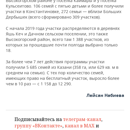
Высокогорском районе у поселка Каймары и у поселка
Кульсеитово. 106 семей с пятью детьми и более получили
участки в Константиновке, 272 семьи — вблизи Больших
Дербышек (всего сформировано 309 участков).
С начала 2019 года участки распределяются в деревнях
Яшь Кеч и Дачном сельском поселении, это также
Высокогорский район, всего там 1 388 участков, из
которых за прошедшие почти полгода выбрано только
18.
За более чем 7 лет действия программы участки
получили 5 685 семей из Казани (358 га, или 629 кв. м в
среднем на семью). С тех пор количество семей,
имеющих право на бесплатный участок, выросло более
чем в 10 раз — с 1 158 до 12 290.
Лейсан Набиева
Подписывайтесь на
телеграм-канал
,
группу «ВКонтакте»
,
канал в MAX
и