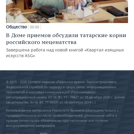
Общество
00:00
В Доме приемов обсудили татарские корни
российского меценатства
Завершена работа над новой книгой «Квартал изящных
искусств ASG»
© 2015 - 2026 Сетевое издание «Реальное время» Зарегистрировано
Федеральной службой по надзору в сфере связи, информационных
технологий и массовых коммуникаций (Роскомнадзор) –
регистрационный номер ЭЛ № ФС 77 - 79627 от 18 декабря 2020 г. (ранее
свидетельство Эл № ФС 77-59331 от 18 сентября 2014 г.)
Использование материалов Реального Времени разрешено только с
предварительного согласия правообладателей, упоминание сайта и
прямая гиперссылка обязательны при частичном или полном
воспроизведении материалов.