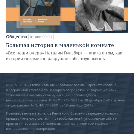
Общество
01 авг, 00:00
Большая история в маленькой комнате
«Все наши вчера» Наталии Гинзбург — книга о том, как
история незаметно разрушает обычную жизнь
© 2015 - 2026 Сетевое издание «Реальное время» Зарегистрировано
Федеральной службой по надзору в сфере связи, информационных
технологий и массовых коммуникаций (Роскомнадзор) –
регистрационный номер ЭЛ № ФС 77 - 79627 от 18 декабря 2020 г. (ранее
свидетельство Эл № ФС 77-59331 от 18 сентября 2014 г.)
Использование материалов Реального Времени разрешено только с
предварительного согласия правообладателей, упоминание сайта и
прямая гиперссылка обязательны при частичном или полном
воспроизведении материалов.