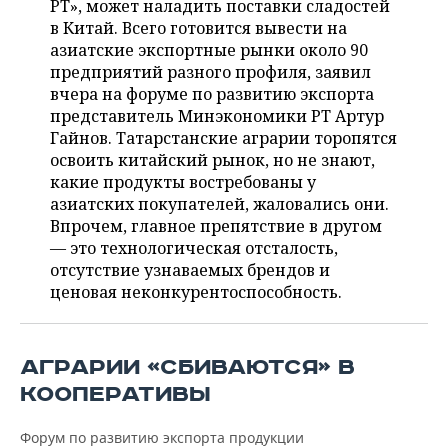
РТ», может наладить поставки сладостей
НЕФТЕХИМИЯ
в Китай. Всего готовится вывести на
РОЗНИЧНАЯ ТОРГОВЛЯ
НОВОСТИ ТЕХНОЛОГИЙ
МЕРОПРИЯТИЯ
азиатские экспортные рынки около 90
НЕФТЬ
предприятий разного профиля, заявил
ТРАНСПОРТ
IT
НОВОСТИ МЕРОПРИЯТИЙ
СПОРТ
вчера на форуме по развитию экспорта
ОПК
представитель Минэкономики РТ Артур
УСЛУГИ
МЕДИА
ВЫЕЗДНАЯ РЕДАКЦИЯ
НОВОСТИ СПОРТА
ОБЩЕСТВО
Гайнов. Татарстанские аграрии торопятся
ЭНЕРГЕТИКА
освоить китайский рынок, но не знают,
ТЕЛЕКОММУНИКАЦИИ
БИЗНЕС-БРАНЧИ
ФУТБОЛ
НОВОСТИ ОБЩЕСТВА
ФОТОГАЛЕРЕЯ
какие продукты востребованы у
азиатских покупателей, жаловались они.
ONLINE-КОНФЕРЕНЦИИ
ХОККЕЙ
ВЛАСТЬ
СЮЖЕТЫ
Впрочем, главное препятствие в другом
— это технологическая отсталость,
ОТКРЫТАЯ ЛЕКЦИЯ
БАСКЕТБОЛ
ИНФРАСТРУКТУРА
СПРАВОЧНИК
отсутствие узнаваемых брендов и
ценовая неконкурентоспособность.
ВОЛЕЙБОЛ
ИСТОРИЯ
СПИСОК ПЕРСОН
ПОЛНАЯ ВЕРСИЯ
КИБЕРСПОРТ
КУЛЬТУРА
СПИСОК КОМПАНИЙ
АГРАРИИ «СБИВАЮТСЯ» В
КООПЕРАТИВЫ
ФИГУРНОЕ КАТАНИЕ
МЕДИЦИНА
Форум по развитию экспорта продукции