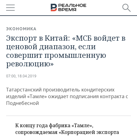
РЕГИОНЫ
ЭКОНОМИКА
Экспорт в Китай: «МСБ войдет в
БАШКОРТОСТАН
НОВОСТИ
ценовой диапазон, если
ТАТАРСТАН
АНАЛИТИКА
совершит промышленную
революцию»
УДМУРТИЯ
НОВОСТИ АНАЛИТИКИ
ЭКОНОМИКА
07:00, 18.04.2019
ДЕКЛАРАЦИИ О ДОХОДАХ
НОВОСТИ ЭКОНОМИКИ
ПРОМЫШЛЕННОСТЬ
Татарстанский производитель кондитерских
КОРОЛИ ГОСЗАКАЗА ПФО
ФИНАНСЫ
НОВОСТИ
НЕДВИЖИМОСТЬ
изделий «Тамле» ожидает подписания контракта с
ПРОМЫШЛЕННОСТИ
Поднебесной
ВУЗЫ ТАТАРСТАНА
БАНКИ
НОВОСТИ НЕДВИЖИМОСТИ
АВТО
АГРОПРОМ
КОМУ ПРИНАДЛЕЖАТ
БЮДЖЕТ
НОВОСТИ АВТО
БИЗНЕС
ТОРГОВЫЕ ЦЕНТРЫ
МАШИНОСТРОЕНИЕ
К концу года фабрика «Тамле»,
ТАТАРСТАНА
сопровождаемая «Корпорацией экспорта
ИНВЕСТИЦИИ
НОВОСТИ БИЗНЕСА
ТЕХНОЛОГИИ