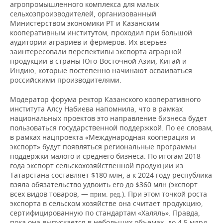
ВОДНЫЕ ВИДЫ СПОРТА
ОБРАЗОВАНИЕ
агропромышленного комплекса для малых
сельхозпроизводителей, организованный
Министерством экономики РТ и Казанским
ХОККЕЙ С МЯЧОМ
ПРОИСШЕСТВИЯ
кооперативным институтом, проходил при большой
аудитории аграриев и фермеров. Их всерьез
заинтересовали перспективы экспорта аграрной
продукции в страны Юго-Восточной Азии, Китай и
Индию, которые постепенно начинают осваиваться
российскими производителями.
Модератор форума ректор Казанского кооперативного
института Алсу Набиева напомнила, что в рамках
национальных проектов это направление бизнеса будет
пользоваться государственной поддержкой. По ее словам,
в рамках нацпроекта «Международная кооперация и
экспорт» будут появляться региональные программы
поддержки малого и среднего бизнеса. По итогам 2018
года экспорт сельскохозяйственной продукции из
Татарстана составляет $180 млн, а к 2024 году республика
взяла обязательство удвоить его до $360 млн (экспорт
всех видов товаров, —
). При этом точкой роста
прим. ред.
экспорта в сельском хозяйстве она считает продукцию,
сертифицированную по стандартам «Халяль». Правда,
пока она выпускается в небольших объемах, до 4,5 млрд