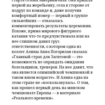
старта сезона занервничала. Она пришла
НЕФТЕХИМИЯ
первой на жеребьевку, села в стороне от
РОЗНИЧНАЯ ТОРГОВЛЯ
НОВОСТИ ТЕХНОЛОГИЙ
МЕРОПРИЯТИЯ
подруг по команде и, даже получив
НЕФТЬ
комфортный номер — первый в группе
ТРАНСПОРТ
IT
НОВОСТИ МЕРОПРИЯТИЙ
СПОРТ
сильнейших — отказалась
ОПК
комментировать результаты церемонии.
УСЛУГИ
МЕДИА
ВЫЕЗДНАЯ РЕДАКЦИЯ
НОВОСТИ СПОРТА
ОБЩЕСТВО
Похоже, прима мирового фигурного
ЭНЕРГЕТИКА
катания что-то предчувствовала или на
ТЕЛЕКОММУНИКАЦИИ
БИЗНЕС-БРАНЧИ
ФУТБОЛ
НОВОСТИ ОБЩЕСТВА
нее слишком давил груз
ФОТОГАЛЕРЕЯ
ответственности, о котором одна из
коллег Алины Анна Погорилая сказала:
ONLINE-КОНФЕРЕНЦИИ
ХОККЕЙ
ВЛАСТЬ
СЮЖЕТЫ
«Главный страх для Загитовой — это
возможность не оправдать ожидания
ОТКРЫТАЯ ЛЕКЦИЯ
БАСКЕТБОЛ
ИНФРАСТРУКТУРА
СПРАВОЧНИК
болельщиков, тренеров. На нее давит, что
она является олимпийской чемпионкой в
ВОЛЕЙБОЛ
ИСТОРИЯ
СПИСОК ПЕРСОН
ПОЛНАЯ ВЕРСИЯ
таком юном возрасте». И Алина едва на
этом страхе не «поскользнулась». О том,
КИБЕРСПОРТ
КУЛЬТУРА
СПИСОК КОМПАНИЙ
как прошел первый день на минском
чемпионате Европы — в материале
ФИГУРНОЕ КАТАНИЕ
МЕДИЦИНА
«Реального времени».