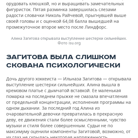
орудовать клюшкой, но и выращивать замечательных
фигуристок. Пятая разминка завершилась слезами
радости словачки Николь Райчевой, прыгнувшей выше
своей головы и с оценкой 64,08 балла вышедшей на
промежуточное второе место после Линдфорс.
Алина Загитова открывала выступление шестерки сильнейших.
Фото isu.org
ЗАГИТОВА БЫЛА СЛИШКОМ
СКОВАНА ПСИХОЛОГИЧЕСКИ
Дочь другого хоккеиста — Ильназа Загитова — открывала
выступление шестерки сильнейших. Алина вышла в
кремовом платье с дымчатой вставкой. Ее маленькая
помарка на последнем прыжке не смазала впечатления
от предельной концентрации, исполнения программы на
одном дыхании. За последний год Алина из
очаровательной девочки превратилась в прекрасную
деву, ее движения стали более осмысленными, чувство
музыки и стиля более совершенным. Судьи не по
максимуму оценили компоненты Загитовой, возможно, от
их глаз не скрылась некоторая напряженность