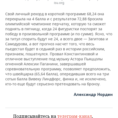
isu.org
Свой личный рекорд в короткой программе 68,24 она
перекрыла на 4 балла и с результатом 72,88 бросила
олимпийской чемпионке перчатку, которую та сможет
поднять в пятницу, когда 24 фигуристки поспорят за
победу в произвольной программе (и по сумме). Ясно, что
за титул спорить будут не 24, а всего двое — Загитова и
Самодурова, а вот прогноз насчет того, что весь
пьедестал будет в седьмой раз в истории российским,
признаем, пошатнулся. Провал Константиновой и
отличное выступление под музыку Астора Пьяццолы
огненной Алексии Паганини, завершавшей
соревновательную программу, позволяет предположить,
что швейцарка (65,64 балла), опередившая всего на три
сотых балла Вивеку Линдфорс, финка и, не исключено,
кто-то еще будут серьезно претендовать на бронзу.
Александр Норден
Подписывайтесь на
телеграм-канал
,