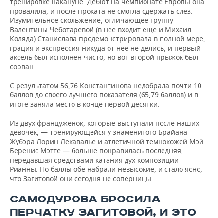
тренировке накануне. Дебют на чемпионате Европы она
провалила, и после проката не смогла сдержать слез.
Изумительное скольжение, отличающее группу
Валентины Чеботаревой (в нее входит еще и Михаил
Коляда) Станислава продемонстрировала в полной мере,
грация и экспрессия никуда от нее не делись, и первый
аксель был исполнен чисто, но вот второй прыжок был
сорван.
С результатом 56,76 Константинова недобрала почти 10
баллов до своего лучшего показателя (65,79 баллов) и в
итоге заняла место в конце первой десятки.
Из двух француженок, которые выступали после наших
девочек, — тренирующейся у знаменитого Брайана
Жубэра Лорин Лекавалье и атлетичной темнокожей Мэй
Беренис Мэтте — больше понравилась последняя,
передавшая средствами катания дух композиции
Рианны. Но баллы обе набрали невысокие, и стало ясно,
что Загитовой они сегодня не соперницы.
САМОДУРОВА БРОСИЛА
ПЕРЧАТКУ ЗАГИТОВОЙ, И ЭТО