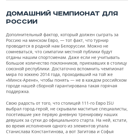
ВОДНЫЕ ВИДЫ СПОРТА
ОБРАЗОВАНИЕ
ДОМАШНИЙ ЧЕМПИОНАТ ДЛЯ
ХОККЕЙ С МЯЧОМ
ПРОИСШЕСТВИЯ
РОССИИ
Дополнительный фактор, который должен сыграть за
Россию на минском Евро, — тот факт, что турнир
проводится в родной нам Белоруссии. Можно не
сомневаться, что симпатии местной публики будут
отданы нашим спортсменам. Даже если не учитывать
большое количество поклонников, приехавших в столицу
союзной республики. Достаточно вспомнить чемпионат
мира по хоккею 2014 года, проходивший на той же
«Минск-Арене», чтобы понять — не в каждом российском
городе нашей сборной гарантирована такая горячая
поддержка.
Свою радость от того, что столицей 111-го Евро ISU
выбрал город-герой, не скрывали маститые специалисты,
посетившие уже первую дневную тренировку наших
девушек за сутки до официального старта. На ней, кстати,
во время исполнения одного из элементов упала
Станислава Константинова, а вот Загитова и Софья