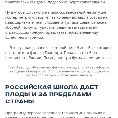
практически как дома, поддержка будет колоссальной.
Ну а чтобы до самого начала соревнований не затухал
костер интриги, свои «пять копеек» вставила острая на
язык харизматичная Елизавета Туктамышева. Запасная
сборной, по сути, туристка, решила загадать всем
страждущим «ребус», предсказав победительницу
одиночного турнира:
— Это русская девчонка, которой нет 19 лет. Была второй
на этапе или финале Гран-при. Попала в топ-6 на
чемпионате России. Последние три буквы фамилии «ова».
Илья Авербух: «Российским фигуристам будет очень комфортно
выступать в Белоруссии. Это практически как дома, поддержка
будет колоссальной». Фото minskarena.by
РОССИЙСКАЯ ШКОЛА ДАЕТ
ПЛОДЫ И ЗА ПРЕДЕЛАМИ
СТРАНЫ
Программу первого соревновательного дня открыли в
полдень среды одиночницы. На старт вышло 36 участниц