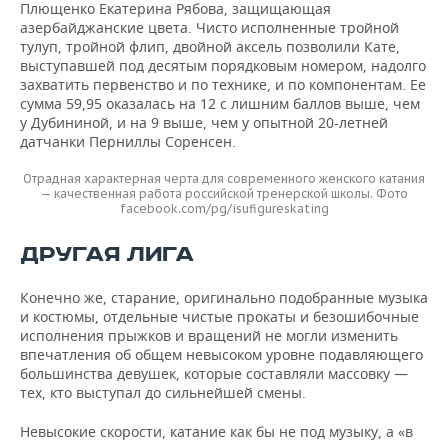
Плющенко Екатерина Рябова, защищающая
азербайджанские цвета. Чисто исполненные тройной
тулуп, тройной флип, двойной аксель позволили Кате,
выступавшей под десятым порядковым номером, надолго
захватить первенство и по технике, и по компонентам. Ее
сумма 59,95 оказалась на 12 с лишним баллов выше, чем
у Дубининой, и на 9 выше, чем у опытной 20-летней
датчанки Перниллы Соренсен.
Отрадная характерная черта для современного женского катания
— качественная работа российской тренерской школы. Фото
facebook.com/pg/isufigureskating
ДРУГАЯ ЛИГА
Конечно же, старание, оригинально подобранные музыка
и костюмы, отдельные чистые прокаты и безошибочные
исполнения прыжков и вращений не могли изменить
впечатления об общем невысоком уровне подавляющего
большинства девушек, которые составляли массовку —
тех, кто выступал до сильнейшей смены.
Невысокие скорости, катание как бы не под музыку, а «в