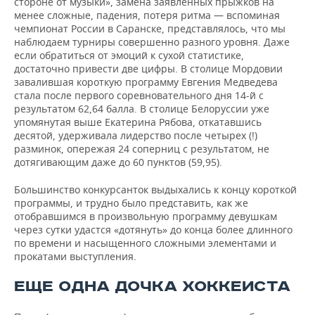
стороне от музыки», замена заявленных прыжков на
менее сложные, падения, потеря ритма — вспоминая
чемпионат России в Саранске, представлялось, что мы
наблюдаем турниры совершенно разного уровня. Даже
если обратиться от эмоций к сухой статистике,
достаточно привести две цифры. В столице Мордовии
завалившая короткую программу Евгения Медведева
стала после первого соревновательного дня 14-й с
результатом 62,64 балла. В столице Белоруссии уже
упомянутая выше Екатерина Рябова, откатавшись
десятой, удерживала лидерство после четырех (!)
разминок, опережая 24 соперниц с результатом, не
дотягивающим даже до 60 пунктов (59,95).
Большинство конкурсанток выдыхались к концу короткой
программы, и трудно было представить, как же
отобравшимся в произвольную программу девушкам
через сутки удастся «дотянуть» до конца более длинного
по времени и насыщенного сложными элементами и
прокатами выступления.
ЕЩЕ ОДНА ДОЧКА ХОККЕИСТА