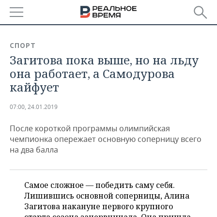
РЕГИОНЫ
СПОРТ
Загитова пока выше, но на льду
БАШКОРТОСТАН
НОВОСТИ
она работает, а Самодурова
ТАТАРСТАН
АНАЛИТИКА
кайфует
УДМУРТИЯ
НОВОСТИ АНАЛИТИКИ
ЭКОНОМИКА
07:00, 24.01.2019
ДЕКЛАРАЦИИ О ДОХОДАХ
НОВОСТИ ЭКОНОМИКИ
ПРОМЫШЛЕННОСТЬ
После короткой программы олимпийская
чемпионка опережает основную соперницу всего
КОРОЛИ ГОСЗАКАЗА ПФО
ФИНАНСЫ
НОВОСТИ
НЕДВИЖИМОСТЬ
на два балла
ПРОМЫШЛЕННОСТИ
ВУЗЫ ТАТАРСТАНА
БАНКИ
НОВОСТИ НЕДВИЖИМОСТИ
АВТО
АГРОПРОМ
Самое сложное — победить саму себя.
КОМУ ПРИНАДЛЕЖАТ
БЮДЖЕТ
НОВОСТИ АВТО
БИЗНЕС
Лишившись основной соперницы, Алина
ТОРГОВЫЕ ЦЕНТРЫ
МАШИНОСТРОЕНИЕ
ТАТАРСТАНА
Загитова накануне первого крупного
ИНВЕСТИЦИИ
НОВОСТИ БИЗНЕСА
ТЕХНОЛОГИИ