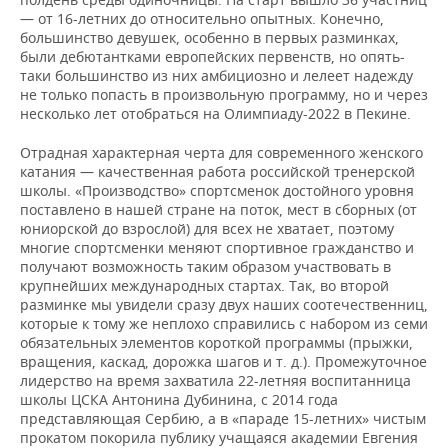
— от 16-летних до относительно опытных. Конечно,
большинство девушек, особенно в первых разминках,
были дебютантками европейских первенств, но опять-
таки большинство из них амбициозно и лелеет надежду
не только попасть в произвольную программу, но и через
несколько лет отобраться на Олимпиаду-2022 в Пекине.
Отрадная характерная черта для современного женского
катания — качественная работа российской тренерской
школы. «Производство» спортсменок достойного уровня
поставлено в нашей стране на поток, мест в сборных (от
юниорской до взрослой) для всех не хватает, поэтому
многие спортсменки меняют спортивное гражданство и
получают возможность таким образом участвовать в
крупнейших международных стартах. Так, во второй
разминке мы увидели сразу двух наших соотечественниц,
которые к тому же неплохо справились с набором из семи
обязательных элементов короткой программы (прыжки,
вращения, каскад, дорожка шагов и т. д.). Промежуточное
лидерство на время захватила 22-летняя воспитанница
школы ЦСКА Антонина Дубинина, с 2014 года
представляющая Сербию, а в «параде 15-летних» чистым
прокатом покорила публику учащаяся академии Евгения