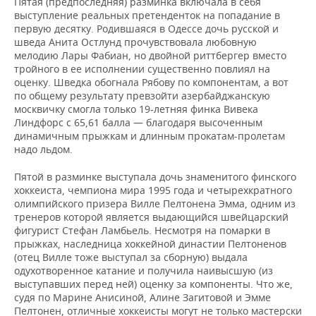
Пятая (предпоследняя) разминка включала в себя
выступление реальных претенденток на попадание в
первую десятку. Родившаяся в Одессе дочь русской и
шведа Анита Остлунд прочувствовала любовную
мелодию Лары Фабиан, но двойной риттбергер вместо
тройного в ее исполнении существенно повлиял на
оценку. Шведка обогнала Рябову по компонентам, а вот
по общему результату превзойти азербайджанскую
москвичку смогла только 19-летняя финка Вивека
Линдфорс с 65,61 балла — благодаря высоченным
динамичным прыжкам и длинным прокатам-пролетам
надо льдом.
Пятой в разминке выступала дочь знаменитого финского
хоккеиста, чемпиона мира 1995 года и четырехкратного
олимпийского призера Вилле Пелтонена Эмма, одним из
тренеров которой является выдающийся швейцарский
фигурист Стефан Ламбьель. Несмотря на помарки в
прыжках, наследница хоккейной династии Пелтоненов
(отец Вилле тоже выступал за сборную) выдала
одухотворенное катание и получила наивысшую (из
выступавших перед ней) оценку за компоненты. Что же,
судя по Марине Анисиной, Алине Загитовой и Эмме
Пелтонен, отличные хоккеисты могут не только мастерски