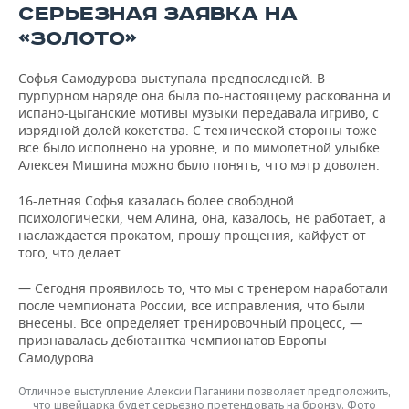
СЕРЬЕЗНАЯ ЗАЯВКА НА
«ЗОЛОТО»
Софья Самодурова выступала предпоследней. В
пурпурном наряде она была по-настоящему раскованна и
испано-цыганские мотивы музыки передавала игриво, с
изрядной долей кокетства. С технической стороны тоже
все было исполнено на уровне, и по мимолетной улыбке
Алексея Мишина можно было понять, что мэтр доволен.
16-летняя Софья казалась более свободной
психологически, чем Алина, она, казалось, не работает, а
наслаждается прокатом, прошу прощения, кайфует от
того, что делает.
— Сегодня проявилось то, что мы с тренером наработали
после чемпионата России, все исправления, что были
внесены. Все определяет тренировочный процесс, —
признавалась дебютантка чемпионатов Европы
Самодурова.
Отличное выступление Алексии Паганини позволяет предположить,
что швейцарка будет серьезно претендовать на бронзу. Фото