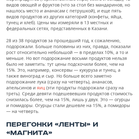
видов овощей и фруктов (что за стол без мандаринов, но
нашлось место и ананасам с петрушкой), и еще пять
видов продуктов из других категорий (конфеты, яйца,
тунец и хлеб). Цены мы измеряли в 13 местных и
федеральных сетях, представленных в Казани.
28 из 38 продуктов за прошедший год, к сожалению,
подорожали. Больше половины из них, правда, показали
рост относительно небольшой — в пределах 10%, а то и
меньше. Но вот подорожание восьми продуктов нельзя
было не заметить: тут цены подскочили более, чем на
15%. Это, например, консервы — кукуруза и тунец, а
также виноград и сыр. Но больше всего заметно
подорожание лука (сразу на четверть), ананасов,
апельсинов и
яиц
(эти продукты подорожали сразу на
треть). Среди девяти подешевевших продуктов стоимость
снизилась более, чем на 15%, лишь у двух. Это — огурцы
и помидоры. Огурцы стали дешевле на 15%, а помидоры
— на четверть.
ПЕРЕГОНКИ «ЛЕНТЫ» И
«МАГНИТА»