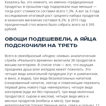
ВОДНЫЕ ВИДЫ СПОРТА
ОБРАЗОВАНИЕ
Казалось бы, это немного, но именно «традиционные
продукты» в прошлом году подорожали еще меньше —
тогда рост стоимости составил всего 1,3%. А вот за 3 года
ХОККЕЙ С МЯЧОМ
ПРОИСШЕСТВИЯ
исследования итоговый рост среднего набора продуктов
в казанских магазинах составил 8,2%: в 2015 году
праздничный стол можно было собрать всего за 6 595
рублей.
ОВОЩИ ПОДЕШЕВЕЛИ, А ЯЙЦА
ПОДСКОЧИЛИ НА ТРЕТЬ
Всего в своеобразный «Индекс оливье» аналитическая
служба «Реального времени» включила 38 продуктов в
восьми категориях. В списке этом — все, что ищущая
праздника душа (или желудок) может пожелать. Это
четыре вида алкогольной продукции (тут и шампанское,
и вино, и водка), три вида безалкогольных напитков
(газированный напиток, нектар и помогающая пережить
первый день нового года «минералка»), четыре вида
консервов (куда же без горошка?), три вида молочных
продуктов (с сыром и маслом), четыре вида мяса и
мясных продуктов (колбасы и мясо), три вида
морепродуктов (торжественные икра, семга и сельдь), 12