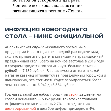
но за год он ускорился в два раза.
НЕФТЕХИМИЯ
Дешевле всего оказалась активно
РОЗНИЧНАЯ ТОРГОВЛЯ
НОВОСТИ ТЕХНОЛОГИЙ
МЕРОПРИЯТИЯ
развивающаяся в регионе «Лента».
НЕФТЬ
ТРАНСПОРТ
IT
НОВОСТИ МЕРОПРИЯТИЙ
СПОРТ
ОПК
ИНФЛЯЦИЯ НОВОГОДНЕГО
УСЛУГИ
МЕДИА
ВЫЕЗДНАЯ РЕДАКЦИЯ
НОВОСТИ СПОРТА
ОБЩЕСТВО
СТОЛА — НИЖЕ ОФИЦИАЛЬНОЙ
ЭНЕРГЕТИКА
ТЕЛЕКОММУНИКАЦИИ
БИЗНЕС-БРАНЧИ
ФУТБОЛ
НОВОСТИ ОБЩЕСТВА
ФОТОГАЛЕРЕЯ
Аналитическая служба «Реального времени» в
преддверии Нового года в очередной раз подсчитала,
ONLINE-КОНФЕРЕНЦИИ
ХОККЕЙ
ВЛАСТЬ
СЮЖЕТЫ
сколько придется потратить казанцам на традиционный
праздничный стол. Всего на ночное застолье в 2018 году
в среднем придется потратить чуть больше 7 тысяч
ОТКРЫТАЯ ЛЕКЦИЯ
БАСКЕТБОЛ
ИНФРАСТРУКТУРА
СПРАВОЧНИК
рублей — 7 139 рублей. В зависимости от того, в какой
магазин казанец отправится за праздничным горошком и
ВОЛЕЙБОЛ
ИСТОРИЯ
СПИСОК ПЕРСОН
ПОЛНАЯ ВЕРСИЯ
шампанским, эта стоимость будет варьироваться более
чем на треть — от 6 042 до 8 364 рублей.
КИБЕРСПОРТ
КУЛЬТУРА
СПИСОК КОМПАНИЙ
Год назад такой же набор продуктов
стоил
дешевле, но
совсем ненамного — 6952 рубля, так что «застольная
ФИГУРНОЕ КАТАНИЕ
МЕДИЦИНА
инфляция» составила лишь 2,7% — это даже ниже
декларированной
в декабре цифры примерно в 4%.