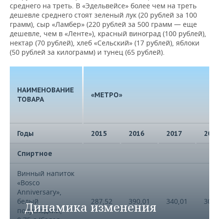
среднего на треть. В «Эдельвейсе» более чем на треть
дешевле среднего стоят зеленый лук (20 рублей за 100
Вино красное
грамм), сыр «Ламбер» (220 рублей за 500 грамм — еще
полусладкое
-10%
8%
15%
дешевле, чем в «Ленте»), красный виноград (100 рублей),
«Апсны», 0,75 л
нектар (70 рублей), хлеб «Сельский» (17 рублей), яблоки
(50 рублей за килограмм) и тунец (65 рублей).
Виноград
37%
-47%
16%
красный
Вода
НАИМЕНОВАНИЕ
минеральная
«МЕТРО»
-9%
3%
4%
ТОВАРА
негазированная,
1,5 л
Годы
2015
2016
2017
201
Спиртное
Винный напиток
«Bosco
Anniversary»,
белый
287,52
390,01
340,01
300,
Динамика изменения
полусладкий,