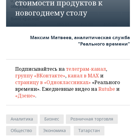
0,75 л (белая
стоимости продуктов к
обертка)
новогоднему столу
Вино красное
полусладкое
380,01
450,00
450,00
510,
«Апсны», 0,75 л
Максим Матвеев, аналитическая служба
Вермут «Martini
"Реального времени"
Bianco», сладкий
609,00
759,00
829,00
829,
белый, 15%, 1л
Водка «Русский
Подписывайтесь на
телеграм-канал
,
стандарт
349,00
499,00
349,00
329,
группу «ВКонтакте»
,
канал в MAX
и
Original», 0,5 л
страницу в «Одноклассниках»
«Реального
времени». Ежедневные видео на
Rutube
и
Безалькогольные напитки
«Дзене»
.
Вода
минеральная
18,39
18,83
18,89
19,2
негазированная,
Аналитика
Бизнес
Розничная торговля
1,5 л
Общество
Экономика
Татарстан
Напиток