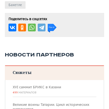
безалкогольный
57,99
62,00
60,99
119,
Бахетле
газированный
«Sprite», 2 л
Поделитесь в соцсетях
НОВОСТИ ПАРТНЕРОВ
Сюжеты
XVI саммит БРИКС в Казани
499
МАТЕРИАЛОВ
Великие воины Татарии. Цикл исторических