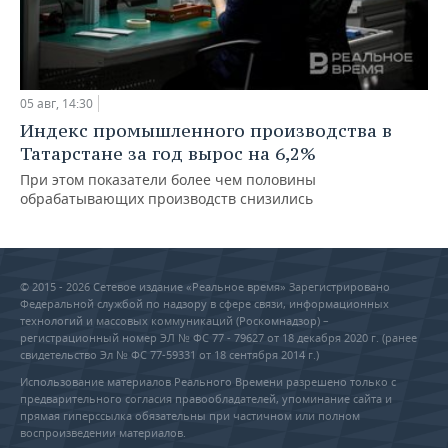
05 авг, 14:30
Индекс промышленного производства в
Татарстане за год вырос на 6,2%
При этом показатели более чем половины
обрабатывающих производств снизились
© 2015 - 2026 Сетевое издание «Реальное время» Зарегистрировано
Федеральной службой по надзору в сфере связи, информационных
технологий и массовых коммуникаций (Роскомнадзор) –
регистрационный номер ЭЛ № ФС 77 - 79627 от 18 декабря 2020 г. (ранее
свидетельство Эл № ФС 77-59331 от 18 сентября 2014 г.)
Использование материалов Реального Времени разрешено только с
предварительного согласия правообладателей, упоминание сайта и
прямая гиперссылка обязательны при частичном или полном
воспроизведении материалов.