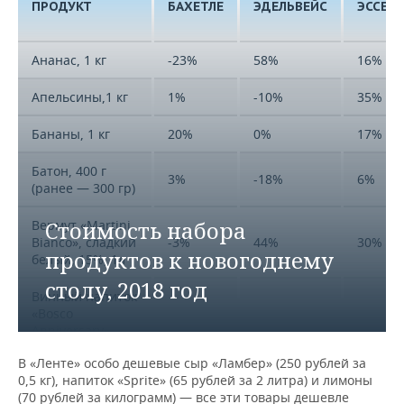
ПРОДУКТ
БАХЕТЛЕ
ЭДЕЛЬВЕЙС
ЭССЕН
Ананас, 1 кг
-23%
58%
16%
Апельсины,1 кг
1%
-10%
35%
Бананы, 1 кг
20%
0%
17%
Батон, 400 г
3%
-18%
6%
(ранее — 300 гр)
Стоимость набора
Вермут «Martini
Bianco», сладкий
-3%
44%
30%
продуктов к новогоднему
белый, 15%, 1л
столу, 2018 год
Винный напиток
«Bosco
Anniversary»,
белый
-2%
-15%
60%
В «Ленте» особо дешевые сыр «Ламбер» (250 рублей за
полусладкий,
0,5 кг), напиток «Sprite» (65 рублей за 2 литра) и лимоны
0,75 л (белая
(70 рублей за килограмм) — все эти товары дешевле
обертка)