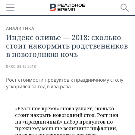
РЕГИОНЫ
АНАЛИТИКА
Индекс оливье — 2018: сколько
БАШКОРТОСТАН
НОВОСТИ
стоит накормить родственников
ТАТАРСТАН
АНАЛИТИКА
в новогоднюю ночь
УДМУРТИЯ
НОВОСТИ АНАЛИТИКИ
ЭКОНОМИКА
07:00, 28.12.2018
ДЕКЛАРАЦИИ О ДОХОДАХ
НОВОСТИ ЭКОНОМИКИ
ПРОМЫШЛЕННОСТЬ
Рост стоимости продуктов к праздничному столу
ускорился за год в два раза
КОРОЛИ ГОСЗАКАЗА ПФО
ФИНАНСЫ
НОВОСТИ
НЕДВИЖИМОСТЬ
ПРОМЫШЛЕННОСТИ
ВУЗЫ ТАТАРСТАНА
БАНКИ
НОВОСТИ НЕДВИЖИМОСТИ
АВТО
«Реальное время» снова узнает, сколько
АГРОПРОМ
стоит накрыть новогодний стол. Рост цен
КОМУ ПРИНАДЛЕЖАТ
БЮДЖЕТ
НОВОСТИ АВТО
БИЗНЕС
на «праздничный» набор продуктов по-
ТОРГОВЫЕ ЦЕНТРЫ
МАШИНОСТРОЕНИЕ
ТАТАРСТАНА
прежнему меньше величины инфляции,
ИНВЕСТИЦИИ
НОВОСТИ БИЗНЕСА
ТЕХНОЛОГИИ