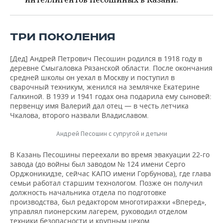
НЕФТЕХИМИЯ
РОЗНИЧНАЯ ТОРГОВЛЯ
НОВОСТИ ТЕХНОЛОГИЙ
МЕРОПРИЯТИЯ
НЕФТЬ
ТРИ ПОКОЛЕНИЯ
ТРАНСПОРТ
IT
НОВОСТИ МЕРОПРИЯТИЙ
СПОРТ
ОПК
[Дед] Андрей Петрович Песошин родился в 1918 году в
УСЛУГИ
МЕДИА
ВЫЕЗДНАЯ РЕДАКЦИЯ
НОВОСТИ СПОРТА
ОБЩЕСТВО
деревне Смыгаловка Рязанской области. После окончания
ЭНЕРГЕТИКА
средней школы он уехал в Москву и поступил в
сварочный техникум, женился на землячке Екатерине
ТЕЛЕКОММУНИКАЦИИ
БИЗНЕС-БРАНЧИ
ФУТБОЛ
НОВОСТИ ОБЩЕСТВА
ФОТОГАЛЕРЕЯ
Галкиной. В 1939 и 1941 годах она подарила ему сыновей:
первенцу имя Валерий дал отец — в честь летчика
ONLINE-КОНФЕРЕНЦИИ
ХОККЕЙ
ВЛАСТЬ
СЮЖЕТЫ
Чкалова, второго назвали Владиславом.
ОТКРЫТАЯ ЛЕКЦИЯ
БАСКЕТБОЛ
ИНФРАСТРУКТУРА
СПРАВОЧНИК
Андрей Песошин с супругой и детьми
В Казань Песошины переехали во время эвакуации 22-го
ВОЛЕЙБОЛ
ИСТОРИЯ
СПИСОК ПЕРСОН
ПОЛНАЯ ВЕРСИЯ
завода (до войны был заводом № 124 имени Серго
Орджоникидзе, сейчас КАПО имени Горбунова), где глава
КИБЕРСПОРТ
КУЛЬТУРА
СПИСОК КОМПАНИЙ
семьи работал старшим технологом. Позже он получил
должность начальника отдела по подготовке
ФИГУРНОЕ КАТАНИЕ
МЕДИЦИНА
производства, был редактором многотиражки «Вперед»,
управлял пионерским лагерем, руководил отделом
техники безопасности и крупным цехом.