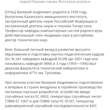
Андрей Петрович справа. Фото kazan-journal.ru
[Отец] Валерий Андреевич родился в 1939 году.
Выпускник Казанского авиационного института,
заслуженный деятель науки Российской Федерации и
заслуженный деятель науки и техники Татарстана.
Профессор кафедры компьютерных систем родного вуза.
Действительный член Академии наук в республике,
доктор технических наук.
Внес большой личный вклад в развитие высшего
образования и подготовку научно-педагогических кадров.
Он 36 лет заведовал кафедрой КСИБ (до 2001 года она
называлась кафедрой ЭВМ) и 3 года (1993—1996) был
деканом факультета технической кибернетики и
информатики КГТУ им. Туполева.
При личном участии Валерия Андреевича подготовлены
и впервые в стране внедрены в серийное производство
несколько научных разработок: устройство ввода
случайных чисел ЕС 6903, генераторы случайных чисел
ТЭВМ ЕС 1007 и для ПЭВМ типа РС ХТ/АТ, генератор
равновероятной случайной последовательности БИС.