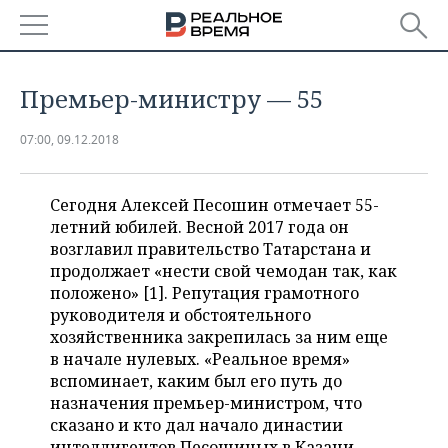
РЕГИОНЫ
Премьер-министру — 55
БАШКОРТОСТАН
НОВОСТИ
07:00, 09.12.2018
ТАТАРСТАН
АНАЛИТИКА
Сегодня Алексей Песошин отмечает 55-
УДМУРТИЯ
НОВОСТИ АНАЛИТИКИ
ЭКОНОМИКА
летний юбилей. Весной 2017 года он
возглавил правительство Татарстана и
ДЕКЛАРАЦИИ О ДОХОДАХ
НОВОСТИ ЭКОНОМИКИ
ПРОМЫШЛЕННОСТЬ
продолжает «нести свой чемодан так, как
положено» [1]. Репутация грамотного
КОРОЛИ ГОСЗАКАЗА ПФО
ФИНАНСЫ
НОВОСТИ
НЕДВИЖИМОСТЬ
руководителя и обстоятельного
ПРОМЫШЛЕННОСТИ
хозяйственника закрепилась за ним еще
ВУЗЫ ТАТАРСТАНА
БАНКИ
НОВОСТИ НЕДВИЖИМОСТИ
АВТО
в начале нулевых. «Реальное время»
АГРОПРОМ
вспоминает, каким был его путь до
КОМУ ПРИНАДЛЕЖАТ
БЮДЖЕТ
НОВОСТИ АВТО
БИЗНЕС
назначения премьер-министром, что
ТОРГОВЫЕ ЦЕНТРЫ
МАШИНОСТРОЕНИЕ
ТАТАРСТАНА
сказано и кто дал начало династии
ИНВЕСТИЦИИ
НОВОСТИ БИЗНЕСА
ТЕХНОЛОГИИ
интеллигентов Песошиных в Казани.