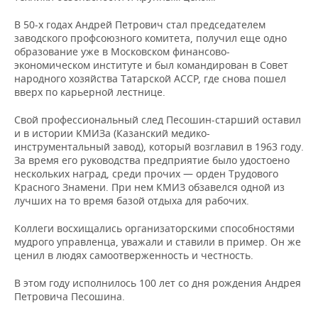
ВОДНЫЕ ВИДЫ СПОРТА
ОБРАЗОВАНИЕ
В 50-х годах Андрей Петрович стал председателем
ХОККЕЙ С МЯЧОМ
ПРОИСШЕСТВИЯ
заводского профсоюзного комитета, получил еще одно
образование уже в Московском финансово-
экономическом институте и был командирован в Совет
народного хозяйства Татарской АССР, где снова пошел
вверх по карьерной лестнице.
Свой профессиональный след Песошин-старший оставил
и в истории КМИЗа (Казанский медико-
инструментальный завод), который возглавил в 1963 году.
За время его руководства предприятие было удостоено
нескольких наград, среди прочих — орден Трудового
Красного Знамени. При нем КМИЗ обзавелся одной из
лучших на то время базой отдыха для рабочих.
Коллеги восхищались организаторскими способностями
мудрого управленца, уважали и ставили в пример. Он же
ценил в людях самоотверженность и честность.
В этом году исполнилось 100 лет со дня рождения Андрея
Петровича Песошина.