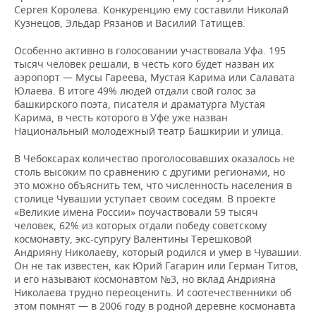
Сергея Королева. Конкуренцию ему составили Николай
Кузнецов, Эльдар Рязанов и Василий Татищев.
Особенно активно в голосовании участвовала Уфа. 195
тысяч человек решали, в честь кого будет назван их
аэропорт — Мусы Гареева, Мустая Карима или Салавата
Юлаева. В итоге 49% людей отдали свой голос за
башкирского поэта, писателя и драматурга Мустая
Карима, в честь которого в Уфе уже назван
Национальный молодежный театр Башкирии и улица.
В Чебоксарах количество проголосовавших оказалось не
столь высоким по сравнению с другими регионами, но
это можно объяснить тем, что численность населения в
столице Чувашии уступает своим соседям. В проекте
«Великие имена России» поучаствовали 59 тысяч
человек, 62% из которых отдали победу советскому
космонавту, экс-супругу Валентины Терешковой
Андрияну Николаеву, который родился и умер в Чувашии.
Он не так известен, как Юрий Гагарин или Герман Титов,
и его называют космонавтом №3, но вклад Андрияна
Николаева трудно переоценить. И соотечественники об
этом помнят — в 2006 году в родной деревне космонавта