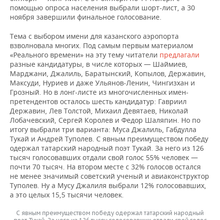
ВОДНЫЕ ВИДЫ СПОРТА
ОБРАЗОВАНИЕ
помощью опроса населения выбрали шорт-лист, а 30
ноября завершили финальное голосование.
ХОККЕЙ С МЯЧОМ
ПРОИСШЕСТВИЯ
Тема с выбором имени для казанского аэропорта
взволновала многих. Под самым первым материалом
«Реального времени» на эту тему читатели
предлагали
разные кандидатуры, в числе которых — Шаймиев,
Марджани, Джалиль, Баратынский, Копылов, Державин,
Максуди, Нуриев и даже Ульянов-Ленин, Чингизхан и
Грозный. Но в лонг-листе из многочисленных имен-
претендентов осталось шесть кандидатур: Гавриил
Державин, Лев Толстой, Михаил Девятаев, Николай
Лобачевский, Сергей Королев и Федор Шаляпин. Но по
итогу выбрали три варианта: Муса Джалиль, Габдулла
Тукай и Андрей Туполев. С явным преимуществом победу
одержал татарский народный поэт Тукай. За него из 126
тысяч голосовавших отдали свой голос 55% человек —
почти 70 тысяч. На втором месте с 32% голосов остался
не менее значимый советский ученый и авиаконструктор
Туполев. Ну а Мусу Джалиля выбрали 12% голосовавших,
а это целых 15,5 тысячи человек.
С явным преимуществом победу одержал татарский народный