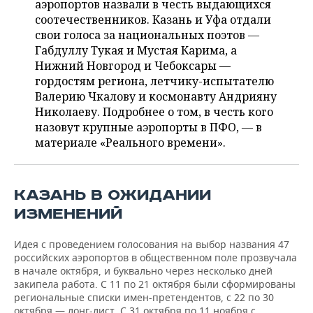
аэропортов назвали в честь выдающихся
НЕФТЕХИМИЯ
соотечественников. Казань и Уфа отдали
РОЗНИЧНАЯ ТОРГОВЛЯ
НОВОСТИ ТЕХНОЛОГИЙ
МЕРОПРИЯТИЯ
свои голоса за национальных поэтов —
НЕФТЬ
Габдуллу Тукая и Мустая Карима, а
ТРАНСПОРТ
IT
НОВОСТИ МЕРОПРИЯТИЙ
СПОРТ
Нижний Новгород и Чебоксары —
ОПК
гордостям региона, летчику-испытателю
УСЛУГИ
МЕДИА
ВЫЕЗДНАЯ РЕДАКЦИЯ
НОВОСТИ СПОРТА
ОБЩЕСТВО
Валерию Чкалову и космонавту Андрияну
ЭНЕРГЕТИКА
Николаеву. Подробнее о том, в честь кого
ТЕЛЕКОММУНИКАЦИИ
БИЗНЕС-БРАНЧИ
ФУТБОЛ
НОВОСТИ ОБЩЕСТВА
ФОТОГАЛЕРЕЯ
назовут крупные аэропорты в ПФО, — в
материале «Реального времени».
ONLINE-КОНФЕРЕНЦИИ
ХОККЕЙ
ВЛАСТЬ
СЮЖЕТЫ
ОТКРЫТАЯ ЛЕКЦИЯ
БАСКЕТБОЛ
ИНФРАСТРУКТУРА
СПРАВОЧНИК
КАЗАНЬ В ОЖИДАНИИ
ИЗМЕНЕНИЙ
ВОЛЕЙБОЛ
ИСТОРИЯ
СПИСОК ПЕРСОН
ПОЛНАЯ ВЕРСИЯ
Идея с проведением голосования на выбор названия 47
КИБЕРСПОРТ
КУЛЬТУРА
СПИСОК КОМПАНИЙ
российских аэропортов в общественном поле прозвучала
в начале октября, и буквально через несколько дней
ФИГУРНОЕ КАТАНИЕ
МЕДИЦИНА
закипела работа. С 11 по 21 октября были сформированы
региональные списки имен-претендентов, с 22 по 30
октября — лонг-лист. С 31 октября по 11 ноября с