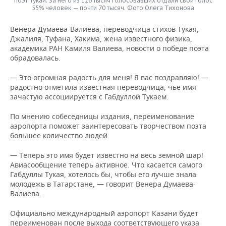
поэт Тукай. За него из 126 тысяч голосовавших отдали свой голос
55% человек — почти 70 тысяч. Фото Олега Тихонова
Венера Думаева-Валиева, переводчица стихов Тукая,
Джалиля, Туфана, Хакима, жена известного физика,
академика РАН Камиля Валиева, новости о победе поэта
обрадовалась.
— Это огромная радость для меня! Я вас поздравляю! —
радостно отметила известная переводчица, чье имя
зачастую ассоциируется с Габдуллой Тукаем.
По мнению собеседницы издания, переименование
аэропорта поможет заинтересовать творчеством поэта
большее количество людей.
— Теперь это имя будет известно на весь земной шар!
Авиасообщение теперь активное. Что касается самого
Габдуллы Тукая, хотелось бы, чтобы его лучше знала
молодежь в Татарстане, — говорит Венера Думаева-
Валиева.
Официально международный аэропорт Казани будет
переименован после выхода соответствующего указа