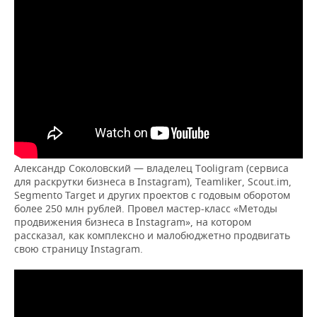
Александр Соколовский — владелец Tooligram (сервиса
для раскрутки бизнеса в Instagram), Teamliker, Scout.im,
Segmento Target и других проектов с годовым оборотом
более 250 млн рублей. Провел мастер-класс «Методы
продвижения бизнеса в Instagram», на котором
рассказал, как комплексно и малобюджетно продвигать
свою страницу Instagram.