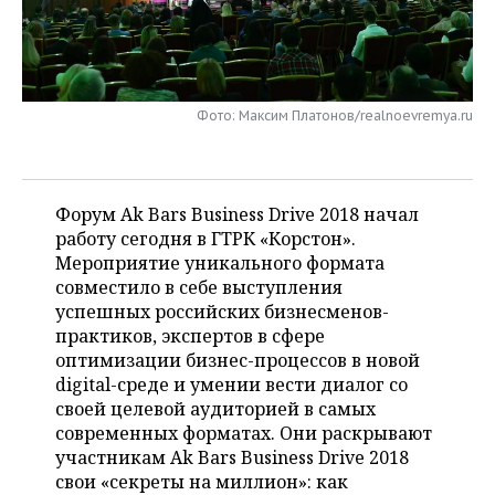
НЕФТЕХИМИЯ
РОЗНИЧНАЯ ТОРГОВЛЯ
НОВОСТИ ТЕХНОЛОГИЙ
МЕРОПРИЯТИЯ
НЕФТЬ
ТРАНСПОРТ
IT
НОВОСТИ МЕРОПРИЯТИЙ
СПОРТ
ОПК
Фото: Максим Платонов/realnoevremya.ru
УСЛУГИ
МЕДИА
ВЫЕЗДНАЯ РЕДАКЦИЯ
НОВОСТИ СПОРТА
ОБЩЕСТВО
ЭНЕРГЕТИКА
ТЕЛЕКОММУНИКАЦИИ
БИЗНЕС-БРАНЧИ
ФУТБОЛ
НОВОСТИ ОБЩЕСТВА
ФОТОГАЛЕРЕЯ
Форум Ak Bars Business Drive 2018 начал
работу сегодня в ГТРК «Корстон».
ONLINE-КОНФЕРЕНЦИИ
ХОККЕЙ
ВЛАСТЬ
СЮЖЕТЫ
Мероприятие уникального формата
совместило в себе выступления
ОТКРЫТАЯ ЛЕКЦИЯ
БАСКЕТБОЛ
ИНФРАСТРУКТУРА
СПРАВОЧНИК
успешных российских бизнесменов-
практиков, экспертов в сфере
ВОЛЕЙБОЛ
ИСТОРИЯ
СПИСОК ПЕРСОН
ПОЛНАЯ ВЕРСИЯ
оптимизации бизнес-процессов в новой
digital-среде и умении вести диалог со
КИБЕРСПОРТ
КУЛЬТУРА
СПИСОК КОМПАНИЙ
своей целевой аудиторией в самых
современных форматах. Они раскрывают
ФИГУРНОЕ КАТАНИЕ
МЕДИЦИНА
участникам Ak Bars Business Drive 2018
свои «секреты на миллион»: как