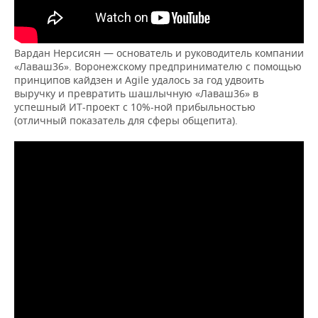
Вардан Нерсисян — основатель и руководитель компании
«Лаваш36». Воронежскому предпринимателю с помощью
принципов кайдзен и Agile удалось за год удвоить
выручку и превратить шашлычную «Лаваш36» в
успешный ИТ-проект с 10%-ной прибыльностью
(отличный показатель для сферы общепита).