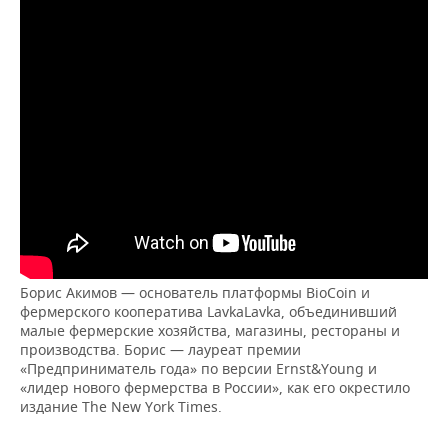
Борис Акимов — основатель платформы BioCoin и
фермерского кооператива LavkaLavka, объединивший
малые фермерские хозяйства, магазины, рестораны и
производства. Борис — лауреат премии
«Предприниматель года» по версии Ernst&Young и
«лидер нового фермерства в России», как его окрестило
издание The New York Times.