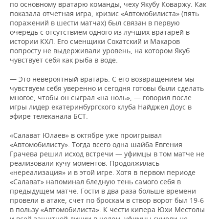
по основному вратарю команды, чеху Якубу Коваржу. Как
показала отчетная игра, кризис «Автомобилиста» (пять
поражений в шести матчах) был связан в первую
очередь с отсутствием одного из лучших вратарей в
истории КХЛ. Его сменщики Сохатский и Макаров
попросту не выдерживали уровень, на котором Якуб
чувствует себя как рыба в воде.
— Это невероятный вратарь. С его возвращением мы
чувствуем себя уверенно и сегодня готовы были сделать
многое, чтобы он сыграл «на ноль», — говорил после
игры лидер екатеринбургского клуба Найджел Доус в
эфире телеканала БСТ.
«Салават Юлаев» в октябре уже проигрывал
«Автомобилисту». Тогда всего одна шайба Евгения
Грачева решил исход встречи — уфимцы в том матче не
реализовали кучу моментов. Продолжилась
«нереализация» и в этой игре. Хотя в первом периоде
«Салават» напоминал бледную тень самого себя в
предыдущем матче. Гости в два раза больше времени
провели в атаке, счет по броскам в створ ворот был 19-6
в пользу «Автомобилиста». К чести кипера Юхи Местолы
и всей защитной линии в целом, уфимцы сумели не