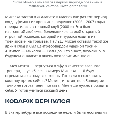
Михал Микеска отметился в первом периоде болением в
фанатском секторе. Фото gorobzor.ru
Микеска застал в «Салавате Юлаеве» как раз тот период,
когда уфимцы из крепких середняков (2006—2007 годы)
превратились в топовый клуб (2008-й). Это был
настоящий любимец болельщиков, самый открытый
игрок той команды, который не чурался ездить на
тренировки на трамвае. На льду Михал оставил такой же
яркий след и был центрфорвардом ударной тройки
Антипов — Микеска — Кольцов. Кто знает, возможно, в
будущем «Салават Юлаев» возглавит именно он.
— Моя мечта — вернуться в Уфу в качестве главного
тренера, — улыбался в камеру Микеска. — Я буду
стремиться к этому всю жизнь. Готов ли я возглавить
команду прямо сейчас? Может, и готов, но в Башкирии
точно не готовы меня позвать. Мне еще нужно проявить
себя. Я готов учиться каждый день.
КОВАРЖ ВЕРНУЛСЯ
В Екатеринбурге все последние недели была ностальгия