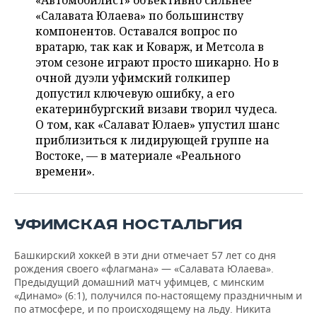
«Автомобилист» объективно сильнее
НЕФТЕХИМИЯ
«Салавата Юлаева» по большинству
РОЗНИЧНАЯ ТОРГОВЛЯ
НОВОСТИ ТЕХНОЛОГИЙ
МЕРОПРИЯТИЯ
компонентов. Оставался вопрос по
НЕФТЬ
вратарю, так как и Коварж, и Метсола в
ТРАНСПОРТ
IT
НОВОСТИ МЕРОПРИЯТИЙ
СПОРТ
этом сезоне играют просто шикарно. Но в
ОПК
очной дуэли уфимский голкипер
УСЛУГИ
МЕДИА
ВЫЕЗДНАЯ РЕДАКЦИЯ
НОВОСТИ СПОРТА
ОБЩЕСТВО
допустил ключевую ошибку, а его
ЭНЕРГЕТИКА
екатеринбургский визави творил чудеса.
ТЕЛЕКОММУНИКАЦИИ
БИЗНЕС-БРАНЧИ
ФУТБОЛ
НОВОСТИ ОБЩЕСТВА
О том, как «Салават Юлаев» упустил шанс
ФОТОГАЛЕРЕЯ
приблизиться к лидирующей группе на
Востоке, — в материале «Реального
ONLINE-КОНФЕРЕНЦИИ
ХОККЕЙ
ВЛАСТЬ
СЮЖЕТЫ
времени».
ОТКРЫТАЯ ЛЕКЦИЯ
БАСКЕТБОЛ
ИНФРАСТРУКТУРА
СПРАВОЧНИК
ВОЛЕЙБОЛ
ИСТОРИЯ
СПИСОК ПЕРСОН
ПОЛНАЯ ВЕРСИЯ
УФИМСКАЯ НОСТАЛЬГИЯ
КИБЕРСПОРТ
КУЛЬТУРА
СПИСОК КОМПАНИЙ
Башкирский хоккей в эти дни отмечает 57 лет со дня
рождения своего «флагмана» — «Салавата Юлаева».
Предыдущий домашний матч уфимцев, с минским
ФИГУРНОЕ КАТАНИЕ
МЕДИЦИНА
«Динамо» (6:1), получился по-настоящему праздничным и
по атмосфере, и по происходящему на льду. Никита