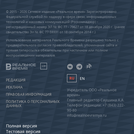
© 2015 - 2026 Сетевое издание «Реальное время» Зарегистрировано
Федеральной службой по надзору в сфере связи, информационных
технологий и массовых коммуникаций (Роскомнадзор) –
регистрационный номер ЭЛ № ФС 77 - 79627 от 18 декабря 2020 г. (ранее
свидетельство Эл № ФС 77-59331 от 18 сентября 2014 г.)
Использование материалов Реального Времени разрешено только с
предварительного согласия правообладателей, упоминание сайта и
прямая гиперссылка обязательны при частичном или полном
воспроизведении материалов.
18+
RU
EN
РЕДАКЦИЯ
РЕКЛАМА
Учредитель ООО «Реальное
ПРАВОВАЯ ИНФОРМАЦИЯ
время»
Главный редактор Саушина А.А.
ПОЛИТИКА О ПЕРСОНАЛЬНЫХ
Телефон редакции: +7 (843) 222-
ДАННЫХ
90-80
info@realnoevremya.ru
Полная версия
Тестовая версия