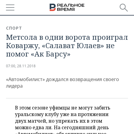
РЕГИОНЫ
СПОРТ
Метсола в одни ворота проиграл
БАШКОРТОСТАН
НОВОСТИ
Коваржу, «Салават Юлаев» не
ТАТАРСТАН
АНАЛИТИКА
помог «Ак Барсу»
УДМУРТИЯ
НОВОСТИ АНАЛИТИКИ
ЭКОНОМИКА
07:00, 28.11.2018
ДЕКЛАРАЦИИ О ДОХОДАХ
НОВОСТИ ЭКОНОМИКИ
ПРОМЫШЛЕННОСТЬ
«Автомобилист» дождался возвращения своего
лидера
КОРОЛИ ГОСЗАКАЗА ПФО
ФИНАНСЫ
НОВОСТИ
НЕДВИЖИМОСТЬ
ПРОМЫШЛЕННОСТИ
ВУЗЫ ТАТАРСТАНА
БАНКИ
НОВОСТИ НЕДВИЖИМОСТИ
АВТО
В этом сезоне уфимцы не могут забить
АГРОПРОМ
уральскому клубу уже на протяжении
КОМУ ПРИНАДЛЕЖАТ
БЮДЖЕТ
НОВОСТИ АВТО
БИЗНЕС
двух матчей, но упрекать их в этом
ТОРГОВЫЕ ЦЕНТРЫ
МАШИНОСТРОЕНИЕ
ТАТАРСТАНА
можно едва ли. На сегодняшний день
ИНВЕСТИЦИИ
НОВОСТИ БИЗНЕСА
ТЕХНОЛОГИИ