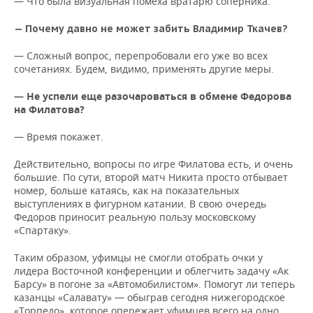
— Что была визуальная помеха вратарю соперника.
— Почему давно не может забить Владимир Ткачев?
— Сложный вопрос, перепробовали его уже во всех
сочетаниях. Будем, видимо, применять другие меры.
— Не успели еще разочароваться в обмене Федорова
на Филатова?
— Время покажет.
Действительно, вопросы по игре Филатова есть, и очень
большие. По сути, второй матч Никита просто отбывает
номер, больше катаясь, как на показательных
выступлениях в фигурном катании. В свою очередь
Федоров приносит реальную пользу московскому
«Спартаку».
Таким образом, уфимцы не смогли отобрать очки у
лидера Восточной конференции и облегчить задачу «Ак
Барсу» в погоне за «Автомобилистом». Помогут ли теперь
казанцы «Салавату» — обыграв сегодня нижегородское
«Торпедо», которое опережает уфимцев всего на одно