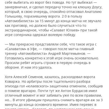
себе выбегать из ворот без повода. Но тут выбежал —
занервничал, и сделал передачу точно на клюшку Доусу,
который, в свою очередь, спокойно отпасовал Анатолию
Голышеву, поразившему ворота. 2:0 в пользу
«Автомобилиста» за 15 минут до конца матча не звучало
как приговор, но должно было случиться что-то
экстраординарное, чтобы «Салават Юлаев» при такой
игре соперника одержал волевую победу.
— Мы прекрасно представляли себе, что такое игра с
«Салаватом» в Уфе, — говорил после матча главный
тренер «Автомобилиста» Андрей Мартемьянов. —
Готовились конкретно к этой игре очень основательно.
Просили ребят играть строже в первую очередь в
обороне. И нам это удалось.
Хотя Алексей Семенов, казалось, расколдовал ворота
Коваржа. Но арбитры после тщательного разбора
эпизода гол «юлаевского» защитника отменили, сообщив
о помехе вратарю. Почти тут же Антон Бурдасов имел
отличный момент и мог забивать уже по всем правилам,
но… В итоге уфимцам пришлось снимать вратаря аж за 3
минуты до конца основного времени. Имея перевес в