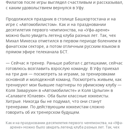
ВОДНЫЕ ВИДЫ СПОРТА
ОБРАЗОВАНИЕ
Филатов после игры выглядел счастливым и рассказывал,
с каким удовольствием вернулся в Уфу.
ХОККЕЙ С МЯЧОМ
ПРОИСШЕСТВИЯ
Продолжился праздник в столице Башкортостана и на
игре с «Автомобилистом». Как и на праздновании
десятилетия первого чемпионства, на «Уфа-арене»
можно было увидеть легенд клуба разных лет. Так, чех
Михал Микеска отметился в первом периоде болением в
фанатском секторе, а потом отличным русским языком в
прямом эфире телеканала БСТ.
— Сейчас я тренер. Раньше работал с детишками, сейчас
готовлюсь возглавить взрослую команду. В Уфу приехал
на три дня — посмотреть за играми, за тренировками
основной и молодежной команд. Посмотреть живьем, как
тренируют мои бывшие партнеры по уфимскому клубу —
Коля Заварухин в «Автомобилисте» и Коля Цулыгин в
«Салавате Юлаеве». Оба были классные хоккеисты.
Хитрые. Никогда бы не подумал, что они станут
тренерами. По действующим хоккеистам сложно
говорить об их тренерском будущем.
Как и на праздновании десятилетия первого чемпионства, на «Уфа-
арене» можно было увидеть легенд клуба разных лет. Так, чех