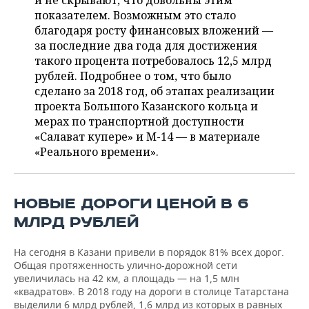
и не скрывают, что довольны этим
НЕФТЕХИМИЯ
показателем. Возможным это стало
РОЗНИЧНАЯ ТОРГОВЛЯ
НОВОСТИ ТЕХНОЛОГИЙ
МЕРОПРИЯТИЯ
благодаря росту финансовых вложений —
НЕФТЬ
за последние два года для достижения
ТРАНСПОРТ
IT
НОВОСТИ МЕРОПРИЯТИЙ
СПОРТ
такого процента потребовалось 12,5 млрд
ОПК
рублей. Подробнее о том, что было
УСЛУГИ
МЕДИА
ВЫЕЗДНАЯ РЕДАКЦИЯ
НОВОСТИ СПОРТА
ОБЩЕСТВО
сделано за 2018 год, об этапах реализации
ЭНЕРГЕТИКА
проекта Большого Казанского кольца и
ТЕЛЕКОММУНИКАЦИИ
БИЗНЕС-БРАНЧИ
ФУТБОЛ
НОВОСТИ ОБЩЕСТВА
мерах по транспортной доступности
ФОТОГАЛЕРЕЯ
«Салават купере» и М-14 — в материале
«Реального времени».
ONLINE-КОНФЕРЕНЦИИ
ХОККЕЙ
ВЛАСТЬ
СЮЖЕТЫ
ОТКРЫТАЯ ЛЕКЦИЯ
БАСКЕТБОЛ
ИНФРАСТРУКТУРА
СПРАВОЧНИК
НОВЫЕ ДОРОГИ ЦЕНОЙ В 6
ВОЛЕЙБОЛ
ИСТОРИЯ
СПИСОК ПЕРСОН
ПОЛНАЯ ВЕРСИЯ
МЛРД РУБЛЕЙ
КИБЕРСПОРТ
КУЛЬТУРА
СПИСОК КОМПАНИЙ
На сегодня в Казани привели в порядок 81% всех дорог.
Общая протяженность улично-дорожной сети
увеличилась на 42 км, а площадь — на 1,5 млн
ФИГУРНОЕ КАТАНИЕ
МЕДИЦИНА
«квадратов». В 2018 году на дороги в столице Татарстана
выделили 6 млрд рублей, 1,6 млрд из которых в равных