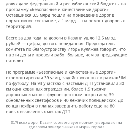
ВОДНЫЕ ВИДЫ СПОРТА
ОБРАЗОВАНИЕ
долях дали федеральный и республиканский бюджеты на
программу «Безопасные и качественные дороги».
ХОККЕЙ С МЯЧОМ
ПРОИСШЕСТВИЯ
Оставшиеся 3,5 млрд пошли на приведение дорог в
нормативное состояние, а 1 млрд — на ремонт дворовых
территорий.
Всего за два года на дороги в Казани ушло 12,5 млрд
рублей — цифра, до того невиданная. Председатель
комитета по благоустройству Игорь Куляжев говорит, что
на эти деньги провели работ больше, чем за предыдущие
пять лет.
По программе «Безопасные и качественные дороги»
отремонтировали 39 улиц, задействованных в рамках ЧМ
по футболу. На 93 участках с частыми ДТП установили 30
км оцинкованных ограждений, более 1,5 тысячи
дорожных знаков с флуоресцентным покрытием, 39
обновленных светофоров и 40 лежачих полицейских. До
конца ноября в планах завершить работу еще на 80
новых выявленных местах ДТП.
81% всех дорог Казани соответствует нормам, утверждают на
«деловом понедельнике» в мэрии города