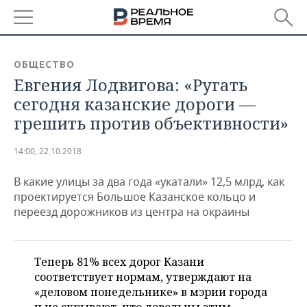
РЕГИОНЫ
ОБЩЕСТВО
Евгения Лодвигова: «Ругать
БАШКОРТОСТАН
НОВОСТИ
сегодня казанские дороги —
ТАТАРСТАН
АНАЛИТИКА
грешить против объективности»
УДМУРТИЯ
НОВОСТИ АНАЛИТИКИ
ЭКОНОМИКА
14:00, 22.10.2018
ДЕКЛАРАЦИИ О ДОХОДАХ
НОВОСТИ ЭКОНОМИКИ
ПРОМЫШЛЕННОСТЬ
В какие улицы за два года «укатали» 12,5 млрд, как
проектируется Большое Казанское кольцо и
КОРОЛИ ГОСЗАКАЗА ПФО
ФИНАНСЫ
НОВОСТИ
НЕДВИЖИМОСТЬ
переезд дорожников из центра на окраины
ПРОМЫШЛЕННОСТИ
ВУЗЫ ТАТАРСТАНА
БАНКИ
НОВОСТИ НЕДВИЖИМОСТИ
АВТО
АГРОПРОМ
Теперь 81% всех дорог Казани
КОМУ ПРИНАДЛЕЖАТ
БЮДЖЕТ
НОВОСТИ АВТО
БИЗНЕС
соответствует нормам, утверждают на
ТОРГОВЫЕ ЦЕНТРЫ
МАШИНОСТРОЕНИЕ
ТАТАРСТАНА
«деловом понедельнике» в мэрии города
ИНВЕСТИЦИИ
НОВОСТИ БИЗНЕСА
ТЕХНОЛОГИИ