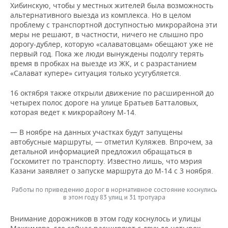
Хибинскую, чтобы у местных жителей была возможность
альтернативного выезда из комплекса. Но в целом
проблему с транспортной доступностью микрорайона эти
меры не решают, в частности, ничего не слышно про
дорогу-дублер, которую «салаватовцам» обещают уже не
первый год. Пока же люди вынуждены подолгу терять
время в пробках на выезде из ЖК, и с разрастанием
«Салават купере» ситуация только усугубляется.
16 октября также открыли движение по расширенной до
четырех полос дороге на улице Братьев Батталовых,
которая ведет к микрорайону М-14.
— В ноябре на данных участках будут запущены
автобусные маршруты, — отметил Куляжев. Впрочем, за
детальной информацией предложил обращаться в
Госкомитет по транспорту. Известно лишь, что мэрия
Казани заявляет о запуске маршрута до М-14 с 3 ноября.
Работы по приведению дорог в нормативное состояние коснулись
в этом году 83 улиц и 31 тротуара
Внимание дорожников в этом году коснулось и улицы