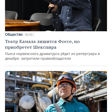
Общество
00:00
Театр Камала лишится Фоссе, но
приобретет Шекспира
Пьеса норвежского драматурга уйдет из репертуара в
декабре: запретили правообладатели