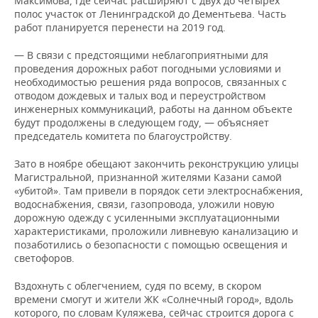
Максимова, где сейчас расширяют с двух до четырех
полос участок от Ленинградской до Дементьева. Часть
работ планируется перенести на 2019 год.
— В связи с предстоящими неблагоприятными для
проведения дорожных работ погодными условиями и
необходимостью решения ряда вопросов, связанных с
отводом дождевых и талых вод и переустройством
инженерных коммуникаций, работы на данном объекте
будут продолжены в следующем году, — объясняет
председатель комитета по благоустройству.
Зато в ноябре обещают закончить реконструкцию улицы
Магистральной, признанной жителями Казани самой
«убитой». Там привели в порядок сети электроснабжения,
водоснабжения, связи, газопровода, уложили новую
дорожную одежду с усиленными эксплуатационными
характеристиками, проложили ливневую канализацию и
позаботились о безопасности с помощью освещения и
светофоров.
Вздохнуть с облегчением, судя по всему, в скором
времени смогут и жители ЖК «Солнечный город», вдоль
которого, по словам Куляжева, сейчас строится дорога с