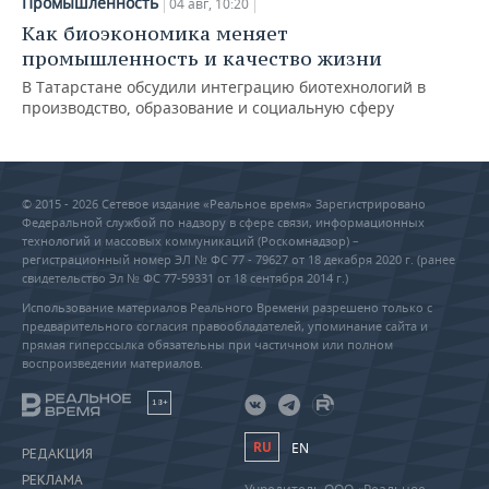
Промышленность
04 авг, 10:20
Как биоэкономика меняет
промышленность и качество жизни
В Татарстане обсудили интеграцию биотехнологий в
производство, образование и социальную сферу
© 2015 - 2026 Сетевое издание «Реальное время» Зарегистрировано
Федеральной службой по надзору в сфере связи, информационных
технологий и массовых коммуникаций (Роскомнадзор) –
регистрационный номер ЭЛ № ФС 77 - 79627 от 18 декабря 2020 г. (ранее
свидетельство Эл № ФС 77-59331 от 18 сентября 2014 г.)
Использование материалов Реального Времени разрешено только с
предварительного согласия правообладателей, упоминание сайта и
прямая гиперссылка обязательны при частичном или полном
воспроизведении материалов.
18+
RU
EN
РЕДАКЦИЯ
РЕКЛАМА