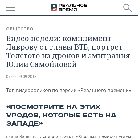
РЕГИОНЫ
ОБЩЕСТВО
Видео недели: комплимент
БАШКОРТОСТАН
НОВОСТИ
Лаврову от главы ВТБ, портрет
ТАТАРСТАН
АНАЛИТИКА
Толстого из дронов и эмиграция
Юлии Самойловой
УДМУРТИЯ
НОВОСТИ АНАЛИТИКИ
ЭКОНОМИКА
07:00, 09.09.2018
ДЕКЛАРАЦИИ О ДОХОДАХ
НОВОСТИ ЭКОНОМИКИ
ПРОМЫШЛЕННОСТЬ
Топ видеороликов по версии «Реального времени»
КОРОЛИ ГОСЗАКАЗА ПФО
ФИНАНСЫ
НОВОСТИ
НЕДВИЖИМОСТЬ
ПРОМЫШЛЕННОСТИ
«ПОСМОТРИТЕ НА ЭТИХ
ВУЗЫ ТАТАРСТАНА
БАНКИ
НОВОСТИ НЕДВИЖИМОСТИ
АВТО
АГРОПРОМ
УРОДОВ, КОТОРЫЕ ЕСТЬ НА
КОМУ ПРИНАДЛЕЖАТ
БЮДЖЕТ
НОВОСТИ АВТО
БИЗНЕС
ЗАПАДЕ»
ТОРГОВЫЕ ЦЕНТРЫ
МАШИНОСТРОЕНИЕ
ТАТАРСТАНА
ИНВЕСТИЦИИ
НОВОСТИ БИЗНЕСА
ТЕХНОЛОГИИ
Глава банка ВТБ Андрей Костин объяснил, почему Сергей