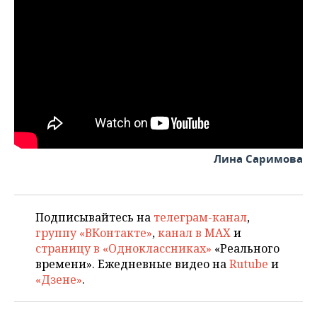
Лина Саримова
Подписывайтесь на
телеграм-канал
,
группу «ВКонтакте»
,
канал в MAX
и
страницу в «Одноклассниках»
«Реального
времени». Ежедневные видео на
Rutube
и
«Дзене»
.