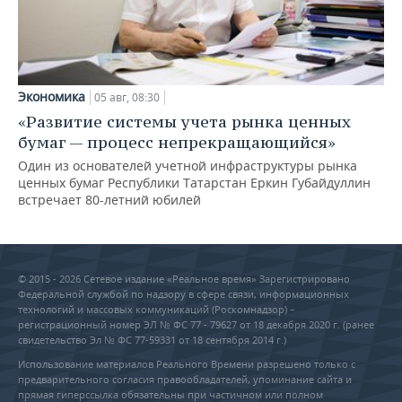
Экономика
05 авг, 08:30
«Развитие системы учета рынка ценных
бумаг — процесс непрекращающийся»
Один из основателей учетной инфраструктуры рынка
ценных бумаг Республики Татарстан Еркин Губайдуллин
встречает 80-летний юбилей
© 2015 - 2026 Сетевое издание «Реальное время» Зарегистрировано
Федеральной службой по надзору в сфере связи, информационных
технологий и массовых коммуникаций (Роскомнадзор) –
регистрационный номер ЭЛ № ФС 77 - 79627 от 18 декабря 2020 г. (ранее
свидетельство Эл № ФС 77-59331 от 18 сентября 2014 г.)
Использование материалов Реального Времени разрешено только с
предварительного согласия правообладателей, упоминание сайта и
прямая гиперссылка обязательны при частичном или полном