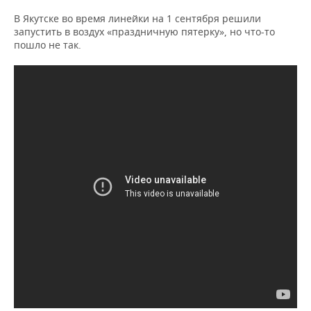
ВОДНЫЕ ВИДЫ СПОРТА
ОБРАЗОВАНИЕ
В Якутске во время линейки на 1 сентября решили
запустить в воздух «праздничную пятерку», но что-то
ХОККЕЙ С МЯЧОМ
ПРОИСШЕСТВИЯ
пошло не так.