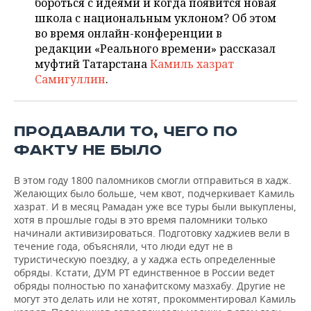
ВОДНЫЕ ВИДЫ СПОРТА
ОБРАЗОВАНИЕ
бороться с идеями и когда появится новая
школа с национальным уклоном? Об этом
во время онлайн-конференции в
ХОККЕЙ С МЯЧОМ
ПРОИСШЕСТВИЯ
редакции «Реального времени» рассказал
муфтий Татарстана
Камиль хазрат
Самигуллин
.
ПРОДАВАЛИ ТО, ЧЕГО ПО
ФАКТУ НЕ БЫЛО
В этом году 1800 паломников смогли отправиться в хадж.
Желающих было больше, чем квот, подчеркивает Камиль
хазрат. И в месяц Рамадан уже все туры были выкуплены,
хотя в прошлые годы в это время паломники только
начинали активизироваться. Подготовку хаджиев вели в
течение года, объясняли, что люди едут не в
туристическую поездку, а у хаджа есть определенные
обряды. Кстати, ДУМ РТ единственное в России ведет
обряды полностью по ханафитскому мазхабу. Другие не
могут это делать или не хотят, прокомментировал Камиль