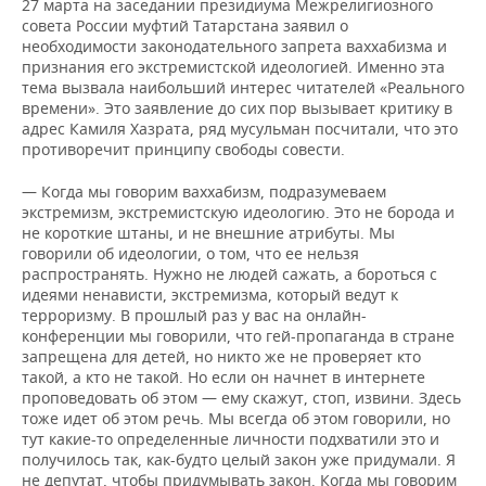
27 марта на заседании президиума Межрелигиозного
совета России муфтий Татарстана заявил о
необходимости законодательного запрета ваххабизма и
признания его экстремистской идеологией. Именно эта
тема вызвала наибольший интерес читателей «Реального
времени». Это заявление до сих пор вызывает критику в
адрес Камиля Хазрата, ряд мусульман посчитали, что это
противоречит принципу свободы совести.
— Когда мы говорим ваххабизм, подразумеваем
экстремизм, экстремистскую идеологию. Это не борода и
не короткие штаны, и не внешние атрибуты. Мы
говорили об идеологии, о том, что ее нельзя
распространять. Нужно не людей сажать, а бороться с
идеями ненависти, экстремизма, который ведут к
терроризму. В прошлый раз у вас на онлайн-
конференции мы говорили, что гей-пропаганда в стране
запрещена для детей, но никто же не проверяет кто
такой, а кто не такой. Но если он начнет в интернете
проповедовать об этом — ему скажут, стоп, извини. Здесь
тоже идет об этом речь. Мы всегда об этом говорили, но
тут какие-то определенные личности подхватили это и
получилось так, как-будто целый закон уже придумали. Я
не депутат, чтобы придумывать закон. Когда мы говорим