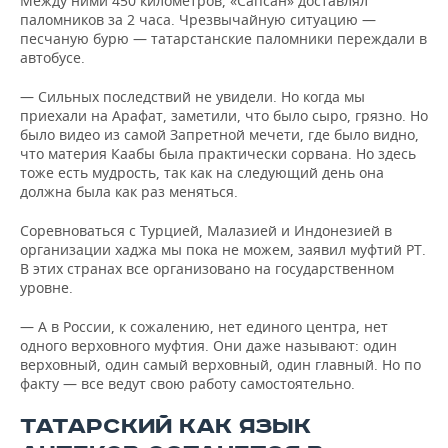
Между ними 450 километров, «Сапсан» доставлял
паломников за 2 часа. Чрезвычайную ситуацию —
песчаную бурю — татарстанские паломники переждали в
автобусе.
— Сильных последствий не увидели. Но когда мы
приехали на Арафат, заметили, что было сыро, грязно. Но
было видео из самой Запретной мечети, где было видно,
что материя Каабы была практически сорвана. Но здесь
тоже есть мудрость, так как на следующий день она
должна была как раз меняться.
Соревноваться с Турцией, Малазией и Индонезией в
организации хаджа мы пока не можем, заявил муфтий РТ.
В этих странах все организовано на государственном
уровне.
— А в России, к сожалению, нет единого центра, нет
одного верховного муфтия. Они даже называют: один
верховный, один самый верховный, один главный. Но по
факту — все ведут свою работу самостоятельно.
ТАТАРСКИЙ КАК ЯЗЫК