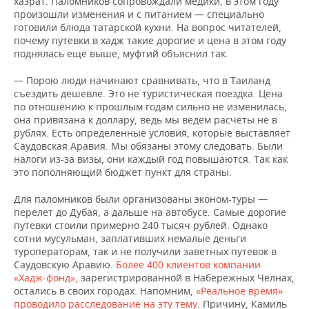
хазрат. Паломников сопровождали медики, в этом году
произошли изменения и с питанием — специально
готовили блюда татарской кухни. На вопрос читателей,
почему путевки в хадж такие дорогие и цена в этом году
поднялась еще выше, муфтий объяснил так.
— Порою люди начинают сравнивать, что в Таиланд
съездить дешевле. Это не туристическая поездка. Цена
по отношению к прошлым годам сильно не изменилась,
она привязана к доллару, ведь мы ведем расчеты не в
рублях. Есть определенные условия, которые выставляет
Саудовская Аравия. Мы обязаны этому следовать. Были
налоги из-за визы, они каждый год повышаются. Так как
это пополняющий бюджет пункт для страны.
Для паломников были организованы эконом-туры —
перелет до Дубая, а дальше на автобусе. Самые дорогие
путевки стоили примерно 240 тысяч рублей. Однако
сотни мусульман, заплативших немалые деньги
туроператорам, так и не получили заветных путевок в
Саудовскую Аравию.
Более 400 клиентов компании
«Хадж-фонд»,
зарегистрированной в Набережных Челнах,
остались в своих городах. Напомним,
«Реальное время»
проводило расследование на эту тему
. Причину, Камиль