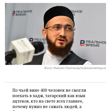
НЕФТЕХИМИЯ
РОЗНИЧНАЯ ТОРГОВЛЯ
НОВОСТИ ТЕХНОЛОГИЙ
МЕРОПРИЯТИЯ
НЕФТЬ
ТРАНСПОРТ
IT
НОВОСТИ МЕРОПРИЯТИЙ
СПОРТ
ОПК
УСЛУГИ
МЕДИА
ВЫЕЗДНАЯ РЕДАКЦИЯ
НОВОСТИ СПОРТА
ОБЩЕСТВО
ЭНЕРГЕТИКА
ТЕЛЕКОММУНИКАЦИИ
БИЗНЕС-БРАНЧИ
ФУТБОЛ
НОВОСТИ ОБЩЕСТВА
ФОТОГАЛЕРЕЯ
ONLINE-КОНФЕРЕНЦИИ
ХОККЕЙ
ВЛАСТЬ
СЮЖЕТЫ
ОТКРЫТАЯ ЛЕКЦИЯ
БАСКЕТБОЛ
ИНФРАСТРУКТУРА
СПРАВОЧНИК
Фото: Максим Платонов/realnoevremya.ru
ВОЛЕЙБОЛ
ИСТОРИЯ
СПИСОК ПЕРСОН
ПОЛНАЯ ВЕРСИЯ
КИБЕРСПОРТ
КУЛЬТУРА
СПИСОК КОМПАНИЙ
По чьей вине 400 человек не смогли
поехать в хадж, татарский как язык
ФИГУРНОЕ КАТАНИЕ
МЕДИЦИНА
ацтеков, кто на свете всех главнее,
почему нужно не сажать людей, а