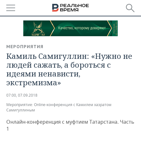
РЕГИОНЫ
БАШКОРТОСТАН
НОВОСТИ
МЕРОПРИЯТИЯ
ТАТАРСТАН
АНАЛИТИКА
Камиль Самигуллин: «Нужно не
людей сажать, а бороться с
УДМУРТИЯ
НОВОСТИ АНАЛИТИКИ
ЭКОНОМИКА
идеями ненависти,
экстремизма»
ДЕКЛАРАЦИИ О ДОХОДАХ
НОВОСТИ ЭКОНОМИКИ
ПРОМЫШЛЕННОСТЬ
КОРОЛИ ГОСЗАКАЗА ПФО
ФИНАНСЫ
НОВОСТИ
НЕДВИЖИМОСТЬ
07:00, 07.09.2018
ПРОМЫШЛЕННОСТИ
Мероприятие:
Online-конференция с Камилем хазратом
ВУЗЫ ТАТАРСТАНА
БАНКИ
НОВОСТИ НЕДВИЖИМОСТИ
АВТО
Самигуллиным
АГРОПРОМ
Онлайн-конференция с муфтием Татарстана. Часть
КОМУ ПРИНАДЛЕЖАТ
БЮДЖЕТ
НОВОСТИ АВТО
БИЗНЕС
1
ТОРГОВЫЕ ЦЕНТРЫ
МАШИНОСТРОЕНИЕ
ТАТАРСТАНА
ИНВЕСТИЦИИ
НОВОСТИ БИЗНЕСА
ТЕХНОЛОГИИ