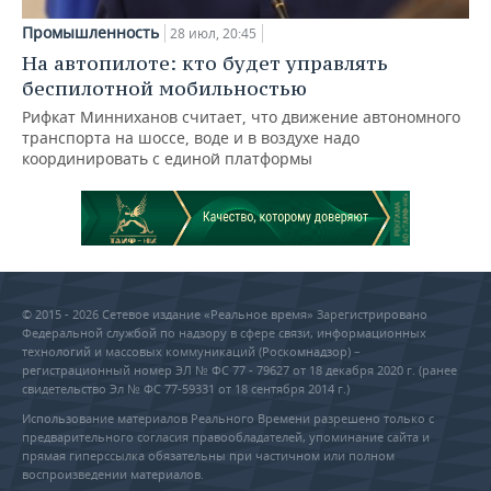
Промышленность
28 июл, 20:45
На автопилоте: кто будет управлять
беспилотной мобильностью
Рифкат Минниханов считает, что движение автономного
транспорта на шоссе, воде и в воздухе надо
координировать с единой платформы
© 2015 - 2026 Сетевое издание «Реальное время» Зарегистрировано
Федеральной службой по надзору в сфере связи, информационных
технологий и массовых коммуникаций (Роскомнадзор) –
регистрационный номер ЭЛ № ФС 77 - 79627 от 18 декабря 2020 г. (ранее
свидетельство Эл № ФС 77-59331 от 18 сентября 2014 г.)
Использование материалов Реального Времени разрешено только с
предварительного согласия правообладателей, упоминание сайта и
прямая гиперссылка обязательны при частичном или полном
воспроизведении материалов.