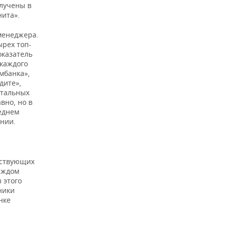
олучены в
нита».
менеджера.
ырех топ-
оказатель
 каждого
мбанка»,
дите»,
стальных
вно, но в
еднем
ании.
тствующих
каждом
 этого
ники
нке