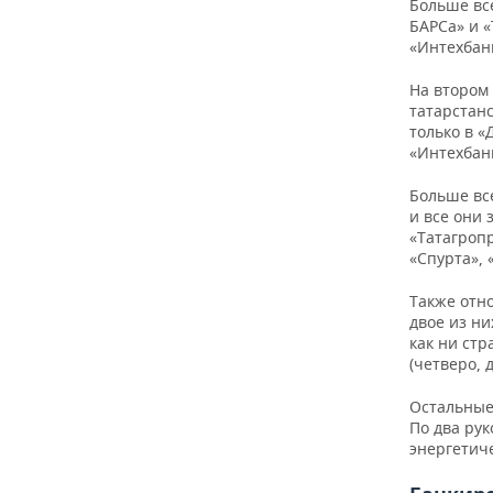
Больше все
БАРСа» и «
«Интехбанк
На втором
татарстанс
только в «
«Интехбан
Больше все
и все они
«Татагропр
«Спурта», 
Также отн
двое из ни
как ни стр
(четверо, 
Остальные
По два ру
энергетич