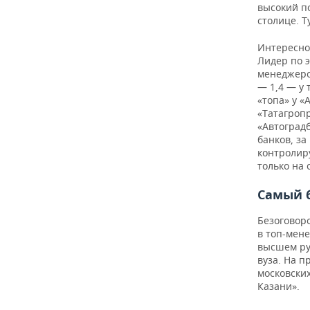
высокий п
столице. Т
Интересно
Лидер по э
менеджеро
— 1,4 — у
«топа» у «
«Татагроп
«Автоградб
банков, за
контролир
только на
Самый 
Безоговор
в топ-мене
высшем рук
вуза. На п
московских
Казани».