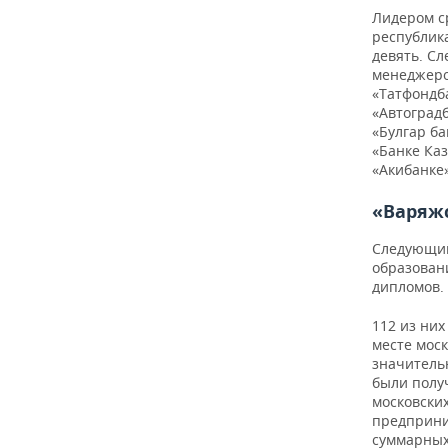
ВОДНЫЕ ВИДЫ СПОРТА
ОБРАЗОВАНИЕ
Лидером с
республика
ХОККЕЙ С МЯЧОМ
ПРОИСШЕСТВИЯ
девять. Сл
менеджеров
«Татфондба
«Автоградб
«Булгар ба
«Банке Ка
«Акибанке»
«Варяжс
Следующий
образован
дипломов.
112 из них
месте моск
значитель
были полу
московски
предприни
суммарных