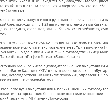
го выпускников КГФЭИ находится в руководстве «Аверса» (шест
Татсоцбанка» (по пять), «Заречье», «Энергобанке», «Татфондбан
е» (по четыре).
 месте по числу выпускников в руководстве — КФУ. В среднем 
кий банк приходится по 1,23 выпускника главного вуза Казани.
Девон-кредите», «Заречье», «Алтынбанке», «Камкомбанке»», «Ав
ке».
го выпускников КФУ в «АК БАРСе» (пять), в котором в целом мн
 заканчивали исключительно казанские вузы. Три выпускника К
омбанке». По два выпускника КГУ — в руководстве «Тимер банк
«Татсоцбанка», «Татфондбанка», «Банка Казани».
осительно большое число руководителей банков выпустили КАИ 
х — в «Банке Казани»), КХТИ (пять, двое из которых — в «Булгар 
анно, негосударственный Институт экономики, управления и п
двое из них — в «Камкомбанке»).
 казанские вузы выпустили лишь по 1-2 нынешних руководител
ководителя татарстанских банков также окончили Московский
еский институт и МГУ имени Ломоносова.