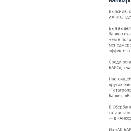
Банкир
Выяснив, 
узнать, гд
Был выдел
банков ока
чем в поло
менеджеро
эффекте эт
Среди оста
БАРС», «Ба
Настоящей 
других бан
«Татагропр
банке», «Б
В Сбербан
татарстанс
— в «Анкор
Из «АК БАР