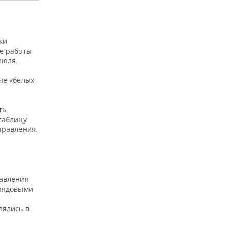
ки
е работы
июля.
ые «белых
ть
таблицу
правления.
равления
 рядовыми
зялись в