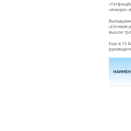
«Татфондб
«Анкоре» и
Выходцами 
«Сетевой р
вышли трое
Еще в 13 б
руководит
НАИМЕН