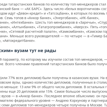
реди татарстанских банков по количеству топ-менеджеров ста
нский банк — «АК БАРС». Здесь число «белых воротничков» со
едом идут «Девон-кредит» и «Татсоцбанк», в которых по восемь 
. Семь топов в «Анкор банке», «Энергобанке», «ИК-банке»,
нке», «Интехбанке». Шесть топ-менеджеров в «Заречье», «Спур
анке», «Алтынбанке», «Татагропромбанке», «Аверсе». Пять «топ
нке», «Сетевой расчетной палате», «Камкомбанке», «Камском го
зани». Меньше всего руководителей — по четыре — в «Тимер Ба
, «Автокредитбанке».
ким» вузам тут не рады
 параметр, по которому мы изучили состав топ-менеджеров, —
ие. Всего членами правлений татарстанских банков было получ
 (или 77% всех дипломов) были получены в казанских вузах. На 
овские вузы, однако количество дипломов, полученных в столи
но меньше: 13 или 9% от общего числа дипломов. В остальных 
чены еще 20 дипломов или 15%. Самое большое число выпускн
х вузов — в «Анкор банке». Последнее вполне объяснимо: он п
мателю федерального уровня — Андрею Коркунову и партнера
 семи дипломов топ-менеджеров четыре получены в Москве. Т