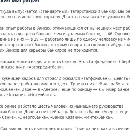
ская миграция
откуда выпускается «стандартный» татарстанский банкир, мы 
е же он начинал свою карьеру. Для этого мы также изучили их 
ен опыт работы в банках, отличающихся от нынешних мест раб
залось в два раза больше, чем изучаемых банков, — 46. Однак
вине из них — в 29 — работало лишь по одному человеку из чи
в татарстанских банков, поэтому говорить о сколько-нибудь з
их банков для карьеры банкиров не приходится.
вшихся можно выделить пять банков. Это «Татфондбанк», Сбер
нк Казани» и «Автокредитбанк».
кузницей кадров для отрасли оказался «Татфондбанк». Девять 
ков ранее работало именно здесь. Трое из них сейчас работают
омбанке», двое — в «Аверсе», еще по одному — в «Тимер банке»
анке Казани», «Интехбанке».
ке ранее работало шесть человек из нынешнего руководства
ких банков. Двое из них сейчас работают в банке «Аверс», еще
 банке», «Энергобанке», «Банке Казани», «Интехбанке».
Са» вышло пять нынешних «топов». Трое из них, как и в случае