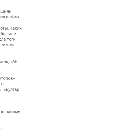
решили
биографии.
оты. Таких
о больше
сла топ-
начимом
банк, «АК
«топов»
 в
, «Булгар
 по одному
 с