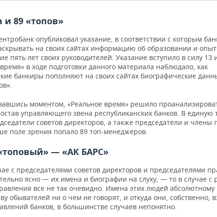
а и 89 «топов»
нтробанк опубликовал указание, в соответствии с которым бан
аскрывать на своих сайтах информацию об образовании и опыт
ие пять лет своих руководителей. Указание вступило в силу 13 
время» в ходе подготовки данного материала наблюдало, как
ские банкиры пополняют на своих сайтах биографические данн
ов».
вавшись моментом, «Реальное время» решило проанализирова
состав управляющего звена республиканских банков. В единую 
дседатели советов директоров, а также председатели и члены 
аше поле зрения попало 89 топ-менеджеров.
«топовый» — «АК БАРС»
учае с председателями советов директоров и председателями п
тельно ясно — их имена и биографии на слуху, — то в случае с
равления все не так очевидно. Имена этих людей абсолютному
у обывателей ни о чем не говорят, и откуда они, собственно, в
равлений банков, в большинстве случаев непонятно.