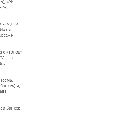
ь), «АК
ке»,
на каждый
 Их нет
ерсе» и
ого «топов»
ФУ — в
а»,
(семь,
банке») и,
рава
ей банков.