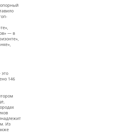
л опорный
ставило
топ-
те»,
ов» — в
ризонте»,
нке»,
 это
ено 146
втором
це,
городах
иков
ринадлежит
м. Из
акже