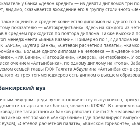
оказатель у банка «Девон-кредит» — из девяти дипломов три п
ут, видимо, сказывается вхождение его в группу столичного «Зе
 также оценить и среднее количество дипломов на одного топ-
тому показателю — «Автокредитбанк». Здесь на каждого из чет
в в среднем приходится по полтора диплома. Также высокий п
 топ-менеджмента «Банка Казани». Примерно по 1,2 диплома на
АК БАРСа», «Булгар банка», «Сетевой расчетной палаты», «Камко
ромбанка». Больше одного диплома на человека — в «Девон-кре
анке», «ИК Банке», «Татсоцбанке», «Аверсе», «Интехбанке». У о
 исключением «Алтынбанка», по одному диплому на «топа». Заба
уемом семьей главы ГЖФ Талгата Абдуллина «Алтынбанке» в ср
 одного из трех топ-менеджеров есть диплом о высшем образов
банкирский вуз
очным лидером среди вузов по количеству выпускников, прису
джменте татарстанских банков, является КГФЭИ. В среднем в 
оводстве татарстанских банков работает почти 2,5 человека из
рактике их нет только в «Анкор банке» (где превалируют выпуск
 вузов), «Сетевой расчетной палате», «Камском горизонте», «Ба