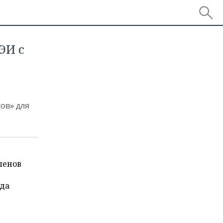
ЭИ с
ов» для
ленов
уда