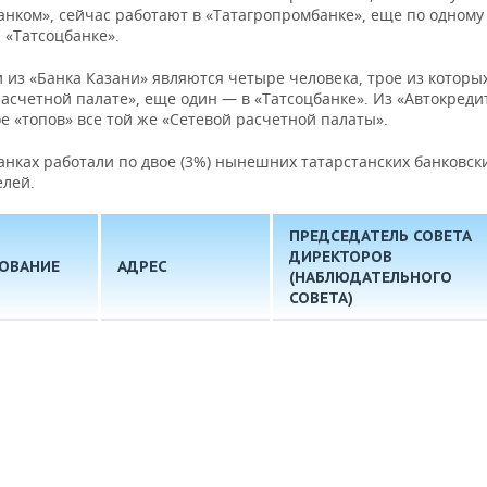
анком», сейчас работают в «Татагропромбанке», еще по одному
 «Татсоцбанке».
из «Банка Казани» являются четыре человека, трое из которых
асчетной палате», еще один — в «Татсоцбанке». Из «Автокреди
 «топов» все той же «Сетевой расчетной палаты».
анках работали по двое (3%) нынешних татарстанских банковск
елей.
ПРЕДСЕДАТЕЛЬ СОВЕТА
ДИРЕКТОРОВ
ОВАНИЕ
АДРЕС
(НАБЛЮДАТЕЛЬНОГО
СОВЕТА)