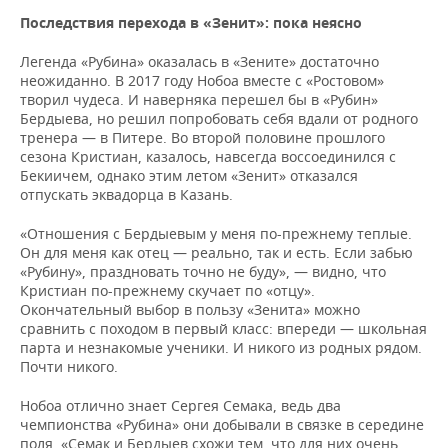
Последствия перехода в «Зенит»: пока неясно
Легенда «Рубина» оказалась в «Зените» достаточно
неожиданно. В 2017 году Нобоа вместе с «Ростовом»
творил чудеса. И наверняка перешел бы в «Рубин»
Бердыева, но решил попробовать себя вдали от родного
тренера — в Питере. Во второй половине прошлого
сезона Кристиан, казалось, навсегда воссоединился с
Бекиичем, однако этим летом «Зенит» отказался
отпускать эквадорца в Казань.
«Отношения с Бердыевым у меня по-прежнему теплые.
Он для меня как отец — реально, так и есть. Если забью
«Рубину», праздновать точно не буду», — видно, что
Кристиан по-прежнему скучает по «отцу».
Окончательный выбор в пользу «Зенита» можно
сравнить с походом в первый класс: впереди — школьная
парта и незнакомые ученики. И никого из родных рядом.
Почти никого.
Нобоа отлично знает Сергея Семака, ведь два
чемпионства «Рубина» они добывали в связке в середине
поля. «Семак и Бердыев схожи тем, что для них очень