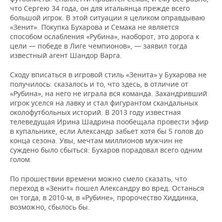
что Сергею 34 года, он для итальянца прежде всего
большой игрок. В этой ситуации я целиком оправдываю
«Зенит». Покупка Бухарова и Семака не является
способом ослабления «Рубина», наоборот, это дорога к
цели — победе в Лиге чемпионов», — заявил тогда
известный агент Шандор Варга.
Сходу вписаться в игровой стиль «Зенита» у Бухарова не
получилось: сказалось и то, что здесь, в отличие от
«Рубина», на него не играла вся команда. Захандривший
игрок уселся на лавку и стал фигурантом скандальных
околофутбольных историй. В 2013 году известная
телеведущая Ирина Шадрина пообещала провести эфир
в купальнике, если Александр забьет хотя бы 5 голов до
конца сезона. Увы, мечтам миллионов мужчин не
суждено было сбыться: Бухаров порадовал всего одним
голом.
По прошествии времени можно смело сказать, что
переход в «Зенит» пошел Александру во вред. Останься
он тогда, в 2010-м, в «Рубине», пророчество Хиддинка,
возможно, сбылось бы.