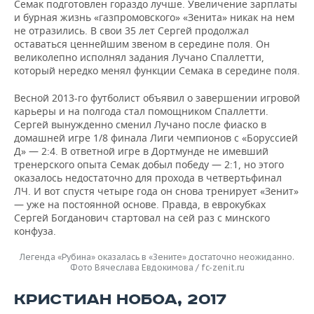
Семак подготовлен гораздо лучше. Увеличение зарплаты
и бурная жизнь «газпромовского» «Зенита» никак на нем
не отразились. В свои 35 лет Сергей продолжал
оставаться ценнейшим звеном в середине поля. Он
великолепно исполнял задания Лучано Спаллетти,
который нередко менял функции Семака в середине поля.
Весной 2013-го футболист объявил о завершении игровой
карьеры и на полгода стал помощником Спаллетти.
Сергей вынужденно сменил Лучано после фиаско в
домашней игре 1/8 финала Лиги чемпионов с «Боруссией
Д» — 2:4. В ответной игре в Дортмунде не имевший
тренерского опыта Семак добыл победу — 2:1, но этого
оказалось недостаточно для прохода в четвертьфинал
ЛЧ. И вот спустя четыре года он снова тренирует «Зенит»
— уже на постоянной основе. Правда, в еврокубках
Сергей Богданович стартовал на сей раз с минского
конфуза.
Легенда «Рубина» оказалась в «Зените» достаточно неожиданно.
Фото Вячеслава Евдокимова / fc-zenit.ru
КРИСТИАН НОБОА, 2017