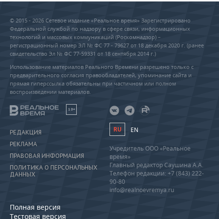
© 2015 - 2026 Сетевое издание «Реальное время» Зарегистрировано
Федеральной службой по надзору в сфере связи, информационных
технологий и массовых коммуникаций (Роскомнадзор) –
регистрационный номер ЭЛ № ФС 77 - 79627 от 18 декабря 2020 г. (ранее
свидетельство Эл № ФС 77-59331 от 18 сентября 2014 г.)
Использование материалов Реального Времени разрешено только с
предварительного согласия правообладателей, упоминание сайта и
прямая гиперссылка обязательны при частичном или полном
воспроизведении материалов.
18+
RU
EN
РЕДАКЦИЯ
РЕКЛАМА
Учредитель ООО «Реальное
ПРАВОВАЯ ИНФОРМАЦИЯ
время»
Главный редактор Саушина А.А.
ПОЛИТИКА О ПЕРСОНАЛЬНЫХ
Телефон редакции: +7 (843) 222-
ДАННЫХ
90-80
info@realnoevremya.ru
Полная версия
Тестовая версия