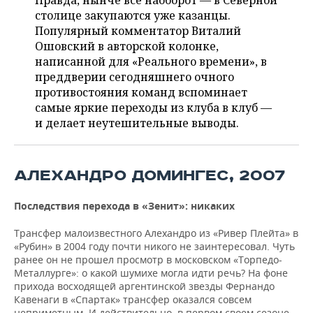
Правда, нынче все наоборот — в Северной
НЕФТЕХИМИЯ
столице закупаются уже казанцы.
РОЗНИЧНАЯ ТОРГОВЛЯ
НОВОСТИ ТЕХНОЛОГИЙ
МЕРОПРИЯТИЯ
Популярный комментатор Виталий
НЕФТЬ
Ошовский в авторской колонке,
ТРАНСПОРТ
IT
НОВОСТИ МЕРОПРИЯТИЙ
СПОРТ
написанной для «Реального времени», в
ОПК
преддверии сегодняшнего очного
УСЛУГИ
МЕДИА
ВЫЕЗДНАЯ РЕДАКЦИЯ
НОВОСТИ СПОРТА
ОБЩЕСТВО
противостояния команд вспоминает
ЭНЕРГЕТИКА
самые яркие переходы из клуба в клуб —
ТЕЛЕКОММУНИКАЦИИ
БИЗНЕС-БРАНЧИ
ФУТБОЛ
НОВОСТИ ОБЩЕСТВА
и делает неутешительные выводы.
ФОТОГАЛЕРЕЯ
ONLINE-КОНФЕРЕНЦИИ
ХОККЕЙ
ВЛАСТЬ
СЮЖЕТЫ
АЛЕХАНДРО ДОМИНГЕС, 2007
ОТКРЫТАЯ ЛЕКЦИЯ
БАСКЕТБОЛ
ИНФРАСТРУКТУРА
СПРАВОЧНИК
Последствия перехода в «Зенит»: никаких
ВОЛЕЙБОЛ
ИСТОРИЯ
СПИСОК ПЕРСОН
ПОЛНАЯ ВЕРСИЯ
Трансфер малоизвестного Алехандро из «Ривер Плейта» в
«Рубин» в 2004 году почти никого не заинтересовал. Чуть
КИБЕРСПОРТ
КУЛЬТУРА
СПИСОК КОМПАНИЙ
ранее он не прошел просмотр в московском «Торпедо-
Металлурге»: о какой шумихе могла идти речь? На фоне
ФИГУРНОЕ КАТАНИЕ
МЕДИЦИНА
прихода восходящей аргентинской звезды Фернандо
Кавенаги в «Спартак» трансфер оказался совсем
неприметным. И действительно, в первом своем сезоне