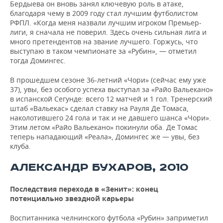
Бердыева он вновь занял ключевую роль в атаке,
благодаря чему в 2009 году стал лучшим футболистом
РФПЛ. «Когда меня назвали лучшим игроком Премьер-
лиги, я сначала не поверил. Здесь очень сильная лига и
много претендентов на звание лучшего. Горжусь, что
выступаю в таком чемпионате за «Рубин», — отметил
тогда Домингес.
В прошедшем сезоне 36-летний «Чори» (сейчас ему уже
37), увы, без особого успеха выступал за «Райо Вальекано»
в испанской Сегунде: всего 12 матчей и 1 гол. Тренерский
штаб «Вальекас» сделал ставку на Рауля Де Томаса,
наколотившего 24 гола и так и не давшего шанса «Чори».
Этим летом «Райо Вальекано» покинули оба. Де Томас
теперь нападающий «Реала», Домингес же — увы, без
клуба.
АЛЕКСАНДР БУХАРОВ, 2010
Последствия перехода в «Зенит»: конец
потенциально звездной карьеры
Воспитанника челнинского футбола «Рубин» заприметил