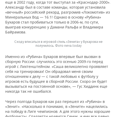
еще в 2002 году, когда тот выступал за «Краснодар-2000».
Александр был в составе команды, которая установила
«вечный» российский рекорд, разгромив «Локомотив» из
Минеральных Вод — 16:1! Однако в основу «Рубина»
Бухаров стал пробиваться только в 2006-м, по сути,
выиграв конкуренцию у Дамани Ральфа и Владимира
Байрамова.
Сходу вписаться в игровой стиль «Зенита» у Бухарова не
получилось. Фото neva.today
Именно из «Рубина» Бухаров впервые был вызван в
сборную России: случилось это осенью 2009-го перед
игрой с Лихтенштейном. «Саша великолепно проявляет
себя на тренировках! Он обрадовал меня своим
отношением к делу — с такой любовью к футболу у
игроков есть будущее в сборной России. Скоро он будет
вызываться на постоянной основе», — Гус Хиддинк еще
никогда так не ошибался.
Через полгода Бухаров как раз перешел из «Рубина» в
«Зенит». «Насколько я понимаю, в «Зените» нацелились
на победу в Лиге чемпионов. А для этого нужны хорошие
футболисты. Спаллетти нравится Семак, и ему все равно,