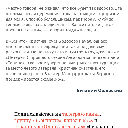
«Честно говоря, не ожидал, что все будет так здорово. Эта
послематчевая церемония стала настоящим сюрпризом
для меня. Спасибо болельщикам, партнерам, клубу за
теплые слова, за аплодисменты. За все пять лет, что я
провел в Казани», — говорил тогда Ансальди.
В «Зените» Кристиан очень здорово начал, однако
многочисленные повреждения так и не дали ему
раскрыться. Не пошло у него и в «Атлетико», «Дженоа» и
«Интере». С прошлого сезона Ансальди защищает цвета
«Торино», в котором уверенно выигрывает конкуренцию
за место левого латераля. Кристиан счастлив: его
нынешний тренер Вальтер Маццарри, как и Бердыев,
придерживается схемы 3-5-2.
Виталий Ошовский
Подписывайтесь на
телеграм-канал
,
группу «ВКонтакте»
,
канал в MAX
и
страницу в «Одноклассниках»
«Реального