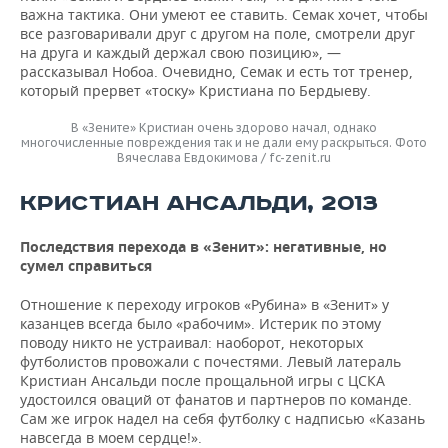
важна тактика. Они умеют ее ставить. Семак хочет, чтобы
все разговаривали друг с другом на поле, смотрели друг
на друга и каждый держал свою позицию», —
рассказывал Нобоа. Очевидно, Семак и есть тот тренер,
который прервет «тоску» Кристиана по Бердыеву.
В «Зените» Кристиан очень здорово начал, однако
многочисленные повреждения так и не дали ему раскрыться. Фото
Вячеслава Евдокимова / fc-zenit.ru
КРИСТИАН АНСАЛЬДИ, 2013
Последствия перехода в «Зенит»: негативные, но
сумел справиться
Отношение к переходу игроков «Рубина» в «Зенит» у
казанцев всегда было «рабочим». Истерик по этому
поводу никто не устраивал: наоборот, некоторых
футболистов провожали с почестями. Левый латераль
Кристиан Ансальди после прощальной игры с ЦСКА
удостоился оваций от фанатов и партнеров по команде.
Сам же игрок надел на себя футболку с надписью «Казань
навсегда в моем сердце!».