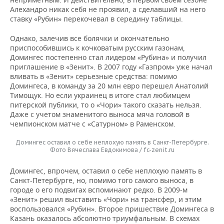
ВОДНЫЕ ВИДЫ СПОРТА
ОБРАЗОВАНИЕ
Алехандро никак себя не проявил, а сделавший на него
ставку «Рубин» перекочевал в середину таблицы.
ХОККЕЙ С МЯЧОМ
ПРОИСШЕСТВИЯ
Однако, залечив все болячки и окончательно
приспособившись к кочковатым русским газонам,
Домингес постепенно стал лидером «Рубина» и получил
приглашение в «Зенит». В 2007 году «Газпром» уже начал
вливать в «Зенит» серьезные средства: помимо
Домингеса, в команду за 20 млн евро перешел Анатолий
Тимощук. Но если украинец в итоге стал любимцем
питерской публики, то о «Чори» такого сказать нельзя.
Даже с учетом знаменитого выноса мяча головой в
чемпионском матче с «Сатурном» в Раменском.
Домингес оставил о себе неплохую память в Санкт-Петербурге.
Фото Вячеслава Евдокимова / fc-zenit.ru
Домингес, впрочем, оставил о себе неплохую память в
Санкт-Петербурге, но, помимо того самого выноса, в
городе о его подвигах вспоминают редко. В 2009-м
«Зенит» решил выставить «Чори» на трансфер, и этим
воспользовался «Рубин». Второе пришествие Домингеса в
Казань оказалось абсолютно триумфальным. В схемах