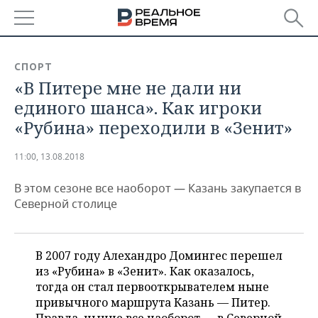
РЕГИОНЫ
СПОРТ
«В Питере мне не дали ни
БАШКОРТОСТАН
НОВОСТИ
единого шанса». Как игроки
ТАТАРСТАН
АНАЛИТИКА
«Рубина» переходили в «Зенит»
УДМУРТИЯ
НОВОСТИ АНАЛИТИКИ
ЭКОНОМИКА
11:00, 13.08.2018
ДЕКЛАРАЦИИ О ДОХОДАХ
НОВОСТИ ЭКОНОМИКИ
ПРОМЫШЛЕННОСТЬ
В этом сезоне все наоборот — Казань закупается в
Северной столице
КОРОЛИ ГОСЗАКАЗА ПФО
ФИНАНСЫ
НОВОСТИ
НЕДВИЖИМОСТЬ
ПРОМЫШЛЕННОСТИ
ВУЗЫ ТАТАРСТАНА
БАНКИ
НОВОСТИ НЕДВИЖИМОСТИ
АВТО
В 2007 году Алехандро Домингес перешел
АГРОПРОМ
из «Рубина» в «Зенит». Как оказалось,
КОМУ ПРИНАДЛЕЖАТ
БЮДЖЕТ
НОВОСТИ АВТО
БИЗНЕС
тогда он стал первооткрывателем ныне
ТОРГОВЫЕ ЦЕНТРЫ
МАШИНОСТРОЕНИЕ
ТАТАРСТАНА
привычного маршрута Казань — Питер.
ИНВЕСТИЦИИ
НОВОСТИ БИЗНЕСА
ТЕХНОЛОГИИ