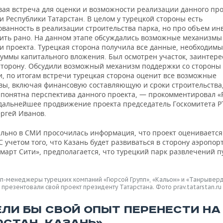
вая встреча для оценки и возможности реализации данного про
 Республики Татарстан. В целом у турецкой стороны есть
ованность в реализации строительства парка, но про объем ин
рить рано. На данном этапе обсуждались возможные механизмы
и проекта. Турецкая сторона получила все данные, необходимы
суммы капитального вложения. Был осмотрен участок, заинтер
сторону. Обсудили возможный механизм поддержки со стороны
и, по итогам встречи турецкая сторона оценит все возможные
вы, включая финансовую составляющую и сроки строительства,
т понятна перспектива данного проекта, — прокомментировал 
дальнейшее продвижение проекта председатель Госкомитета Р
ергей Иванов.
льно в СМИ просочилась информация, что проект оценивается 
С учетом того, что Казань будет развиваться в сторону аэропор
март Сити», предполагается, что турецкий парк развлечений п
п-менеджеры турецких компаний «Гюрсой Групп», «Кальон» и «Танрывер
презентовали свой проект президенту Татарстана. Фото prav.tatarstan.ru
ЕЛИ БЫ СВОЙ ОПЫТ ПЕРЕНЕСТИ НА