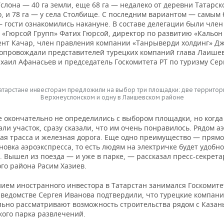
слона — 40 га земли, еще 68 га — недалеко от деревни Татарск
, и 78 га — у села Столбище. С последним вариантом — самым
 гости ознакомились накануне. В составе делегации были член
 «Гюрсой Групп» Фатих Гюрсой, директор по развитию «Кальон
ент Качар, член правления компании «Танрыверди холдинг» Д
Сопровождали представителей турецких компаний глава Лаишев
хаил Афанасьев и председатель Госкомитета РТ по туризму Сер
атарстане инвесторам предложили на выбор три площадки: две территор
Верхнеуслонском и одну в Лаишевском районе
 окончательно не определились с выбором площадки, но когда
ли участок, сразу сказали, что им очень понравилось. Рядом а
ая трасса и железная дорога. Еще одно преимущество — прямо
новка аэроэкспресса, то есть людям на электричке будет удобно
 Вышел из поезда — и уже в парке, — рассказал пресс-секрета
го района Расим Хазиев.
ием иностранного инвестора в Татарстан занимался Госкомите
В ведомстве Сергея Иванова подтвердили, что турецкие компан
льно рассматривают возможность строительства рядом с Каза
кого парка развлечений.