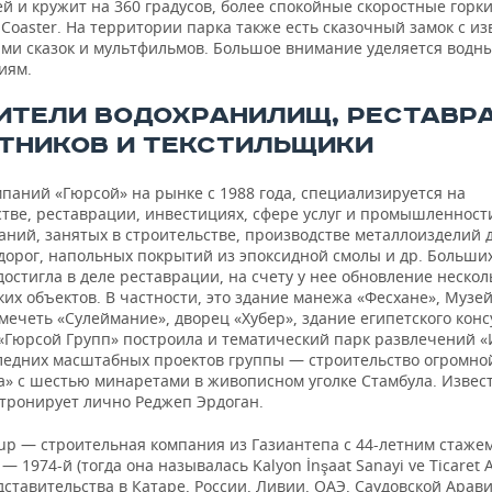
й и кружит на 360 градусов, более спокойные скоростные горки
r Coaster. На территории парка также есть сказочный замок с и
ми сказок и мультфильмов. Большое внимание уделяется водн
иям.
ИТЕЛИ ВОДОХРАНИЛИЩ, РЕСТАВР
ТНИКОВ И ТЕКСТИЛЬЩИКИ
паний «Гюрсой» на рынке с 1988 года, специализируется на
тве, реставрации, инвестициях, сфере услуг и промышленности
аний, занятых в строительстве, производстве металлоизделий 
дорог, напольных покрытий из эпоксидной смолы и др. Больших
остигла в деле реставрации, на счету у нее обновление нескол
их объектов. В частности, это здание манежа «Фесхане», Музе
 мечеть «Сулеймание», дворец «Хубер», здание египетского конс
 «Гюрсой Групп» построила и тематический парк развлечений «
ледних масштабных проектов группы — строительство огромно
» с шестью минаретами в живописном уголке Стамбула. Извест
атронирует лично Реджеп Эрдоган.
up — строительная компания из Газиантепа с 44-летним стажем
— 1974-й (тогда она называлась Kalyon İnşaat Sanayi ve Ticaret A
ставительства в Катаре, России, Ливии, ОАЭ, Саудовской Арави