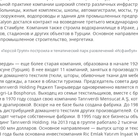
льной практике компании широкий спектр различных инфрастр
 больницы, жилые комплексы, школы, автомагистрали, мосты, т
сооружения, водопроводы и здания для промышленных предпр
Kalyon достался контракт на возведение третьего международно
 в Стамбуле. Компания также строила водохранилище в Ираке, 
ов, стадионов и других объектов в Турции. Основное направле
 промышленное строительство, энергетика.
«Гюрсой Групп» построила и тематический парк развлечений «Исфанбул»
ерди» — еще более старая компания, образована в начале 1920
суне (Турция). В нее входят 11 компаний, занятых в производст
 домашнего текстиля (тюли, шторы, обивочные ткани для мебел
ля одежды, а также в области туризма. Председатель совета ди
Tanrıverdi Holding Реджеп Танрыверди одновременно является 
gri-La Bosphorus. Выходец из семьи текстильщиков, вместе с б
в 1970 году создал свою компанию Tanrıverdi Mensucat A.Ş, ко
 драпировкой. Вскоре на ее базе была создана фабрика. До 198
ь дистрибуцией домашнего текстиля других производителей. С
одят четыре собственные фабрики. В 1995 году все бизнесы о
динг Tanrıverdi Holding. На 2013 год в группе работало 2 тысячи
200 млн долларов. Основное направление — выпуск штор и текс
 года была основана инвесткомпания Ric Emlak Yatırım İnşaat V