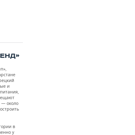
ЕНД»
п»,
арстане
урецкий
вые и
 питания,
осещают
м — около
построить
тории в
венно у