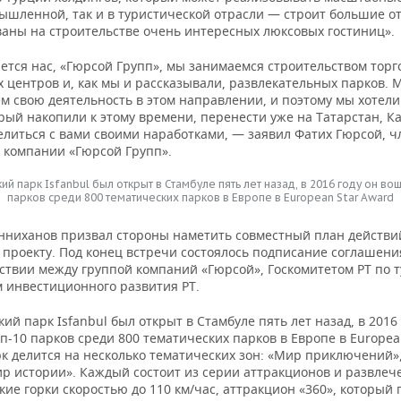
мышленной, так и в туристической отрасли — строит большие о
ваны на строительстве очень интересных люксовых гостиниц».
ется нас, «Гюрсой Групп», мы занимаемся строительством торг
 центров и, как мы и рассказывали, развлекательных парков. 
м свою деятельность в этом направлении, и поэтому мы хотели
рый накопили к этому времени, перенести уже на Татарстан, Ка
елиться с вами своими наработками, — заявил Фатих Гюрсой, ч
 компании «Гюрсой Групп».
ий парк Isfanbul был открыт в Стамбуле пять лет назад, в 2016 году он вош
парков среди 800 тематических парков в Европе в European Star Award
нниханов призвал стороны наметить совместный план действи
 проекту. Под конец встречи состоялось подписание соглашени
ствии между группой компаний «Гюрсой», Госкомитетом РТ по т
м инвестиционного развития РТ.
ий парк Isfanbul был открыт в Стамбуле пять лет назад, в 2016 
п-10 парков среди 800 тематических парков в Европе в Europea
рк делится на несколько тематических зон: «Мир приключений»
ир истории». Каждый состоит из серии аттракционов и развлеч
ие горки скоростью до 110 км/час, аттракцион «360», который