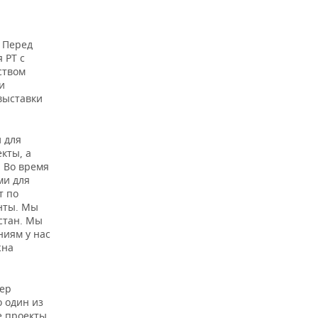
 Перед
 РТ с
ством
и
выставки
 для
кты, а
. Во время
ми для
т по
енты. Мы
стан. Мы
ниям у нас
жна
жер
о один из
е проекты