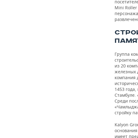
посетителе
Mini Rolle
персонажа
развлечен
СТРО
ПАМЯ
Группа ком
строительс
из 20 комп
железных 
компания д
историческ
1453 года,
Стамбуле.
Среди пос
«Чамлыджа
стройку п
Kalyon Gro
основания 
имеет пред