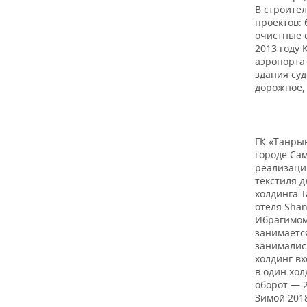
В строите
проектов:
очистные 
2013 году 
аэропорта
здания суд
дорожное,
ГК «Танрыв
городе Сам
реализации
текстиля д
холдинга 
отеля Shan
Ибрагимом 
занимается
занималис
холдинг вх
в один хол
оборот — 
Зимой 2018