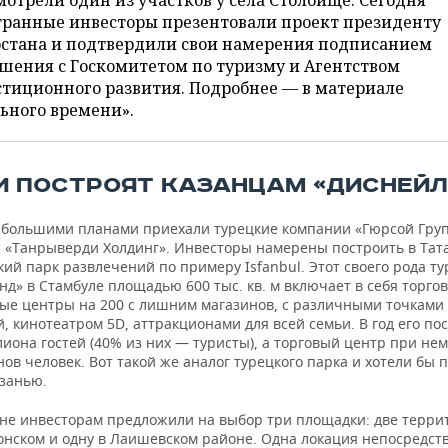
отрели один из участков у села Столбище. Сегодня
транные инвесторы презентовали проект президенту
рстана и подтвердили свои намерения подписанием
шения с Госкомитетом по туризму и Агентством
тиционного развития. Подробнее — в материале
ьного времени».
И ПОСТРОЯТ КАЗАНЦАМ «ДИСНЕЙЛ
с большими планами приехали турецкие компании «Гюрсой Груп
и «Танрыверди Холдинг». Инвесторы намерены построить в Тат
ий парк развлечений по примеру Isfanbul. Этот своего рода т
д» в Стамбуле площадью 600 тыс. кв. м включает в себя торго
ые центры на 200 с лишним магазинов, с различными точками
, кинотеатром 5D, аттракционами для всей семьи. В год его п
иона гостей (40% из них — туристы), а торговый центр при не
ов человек. Вот такой же аналог турецкого парка и хотели бы 
азанью.
ане инвесторам предложили на выбор три площадки: две терри
онском и одну в Лаишевском районе. Одна локация непосредст