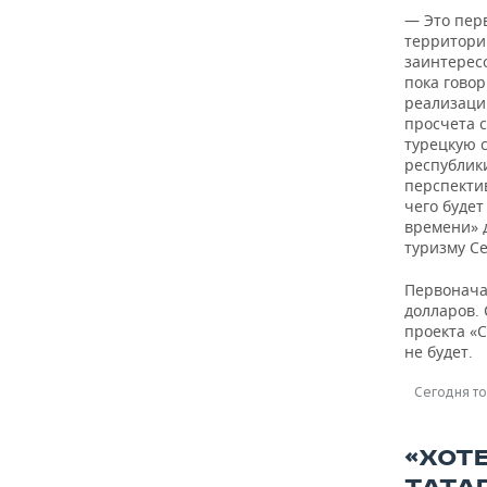
— Это пер
территории
заинтерес
пока гово
реализаци
просчета 
турецкую 
республик
перспекти
чего буде
времени» 
туризму С
Первонача
долларов. 
проекта «С
не будет.
Сегодня то
«ХОТ