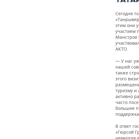
ТАТА
Сегодня т
«Танрывер
этим они у
участием п
Минстроя Р
участвова
АКТО.
— У нас уж
нашей сов
также стро
этого виз
размещени
туризму и
активно р
часто пос
большие п
поддержка
В ответ го
«Гюрсой Гр
немногих 