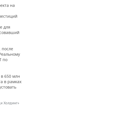
екта на
вестиций
е для
есовавший
 после
«Реальному
Т по
в 650 млн
та в рамках
устовать
ди Холдинг»