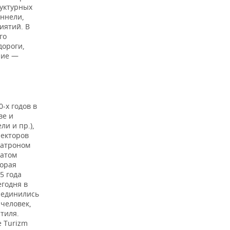
уктурных
уннели,
иятий. В
го
дороги,
ние —
-х годов в
ве и
и и пр.),
ректоров
патроном
ратом
торая
5 года
егодня в
бъединились
 человек,
тиля.
e Turizm