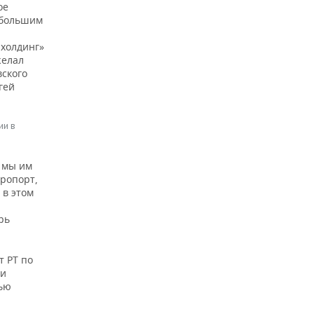
ое
 большим
 холдинг»
желал
ского
гей
ии в
 мы им
эропорт,
 в этом
рь
т РТ по
ии
нью