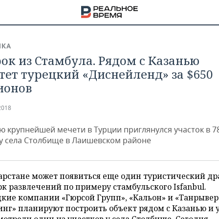
ИКА
ок из Стамбула. Рядом с Казанью
тет турецкий «Диснейленд» за $650
ионов
2018
ю крупнейшей мечети в Турции приглянулся участок в 7
 у села Столбище в Лаишевском районе
арстане может появиться еще один туристический др
к развлечений по примеру стамбульского Isfanbul.
НА
кие компании «Гюрсой Групп», «Кальон» и «Танрыве
нг» планируют построить объект рядом с Казанью и 