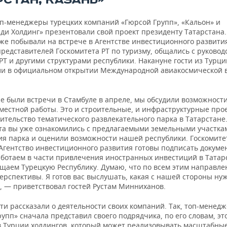
РСТАН, КАЗАНЬ»
оп-менеджеры турецких компаний «Гюрсой Групп», «Кальон» и
ди Холдинг» презентовали свой проект президенту Татарстана.
же побывали на встрече в Агентстве инвестиционного развития
редставителей Госкомитета РТ по туризму, общались с руковод
Т и другими структурами республики. Накануне гости из Турци
ли в официальном открытии Международной авиакосмической 
е были встречи в Стамбуле в апреле, мы обсудили возможности
местной работы. Это и строительные, и инфраструктурные прое
ительство тематического развлекательного парка в Татарстане
ита вы уже ознакомились с предлагаемыми земельными участка
я парка и оценили возможности нашей республики. Госкомите
 Агентство инвестиционного развития готовы подписать докум
аботаем в части привлечения иностранных инвестиций в Татар
ещаем Турецкую Республику. Думаю, что по всем этим направле
ерспективы. Я готов вас выслушать, какая с нашей стороны ну
, — приветствовал гостей Рустам Минниханов.
сти рассказали о деятельности своих компаний. Так, топ-менед
упп» сначала представил своего подрядчика, по его словам, эт
в Турции холдингов, который может реализовывать масштабны