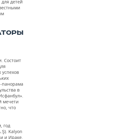
 для детей
звестными
ым
АТОРЫ
. Состоит
для
 успехов
ьких
й-панорама
ульства в
Исфанбул».
й мечети
но, что
, год
.Ş). Kalyon
и и Ираке.