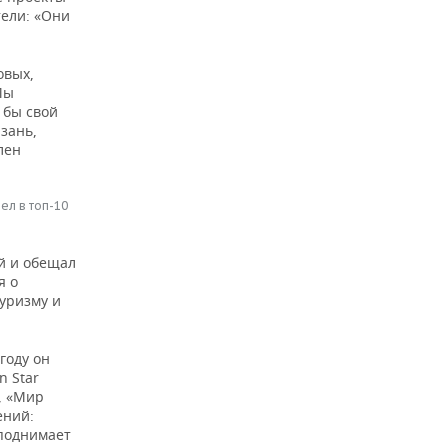
тели: «Они
овых,
Мы
 бы свой
зань,
лен
ел в топ-10
й и обещал
я о
уризму и
году он
n Star
, «Мир
ений:
 поднимает