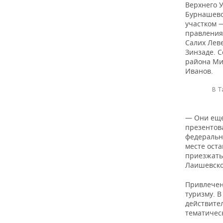
ВОДНЫЕ ВИДЫ СПОРТА
ОБРАЗОВАНИЕ
Верхнего У
Бурнашево
участком —
ХОККЕЙ С МЯЧОМ
ПРОИСШЕСТВИЯ
правления
Салих Лев
Зинзаде. 
района Ми
Иванов.
В Т
— Они еще
презентова
федеральн
месте оста
приезжать.
Лаишевско
Привлечен
туризму. 
действите
тематичес