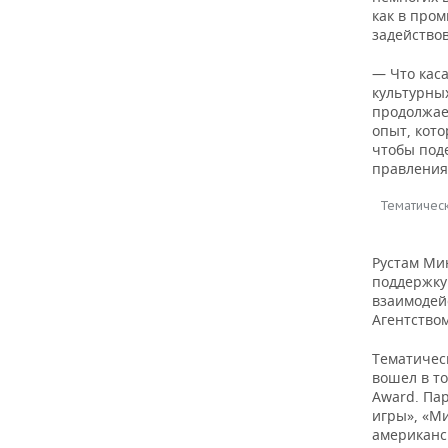
как в про
задейство
— Что каса
культурных
продолжае
опыт, кото
чтобы под
правления
Тематическ
Рустам Ми
поддержку
взаимодей
Агентство
Тематическ
вошел в то
Award. Па
игры», «М
американск