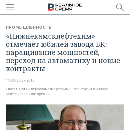
РЕГИОНЫ
ПРОМЫШЛЕННОСТЬ
«Нижнекамскнефтехим»
БАШКОРТОСТАН
НОВОСТИ
отмечает юбилей завода БК:
ТАТАРСТАН
АНАЛИТИКА
наращивание мощностей,
переход на автоматику и новые
УДМУРТИЯ
НОВОСТИ АНАЛИТИКИ
ЭКОНОМИКА
контракты
ДЕКЛАРАЦИИ О ДОХОДАХ
НОВОСТИ ЭКОНОМИКИ
ПРОМЫШЛЕННОСТЬ
14:00, 30.07.2018
КОРОЛИ ГОСЗАКАЗА ПФО
ФИНАНСЫ
НОВОСТИ
НЕДВИЖИМОСТЬ
Сюжет:
ПАО «Нижнекамскнефтехим» – все статьи в бизнес-
ПРОМЫШЛЕННОСТИ
газете «Реальное время»
ВУЗЫ ТАТАРСТАНА
БАНКИ
НОВОСТИ НЕДВИЖИМОСТИ
АВТО
АГРОПРОМ
КОМУ ПРИНАДЛЕЖАТ
БЮДЖЕТ
НОВОСТИ АВТО
БИЗНЕС
ТОРГОВЫЕ ЦЕНТРЫ
МАШИНОСТРОЕНИЕ
ТАТАРСТАНА
ИНВЕСТИЦИИ
НОВОСТИ БИЗНЕСА
ТЕХНОЛОГИИ