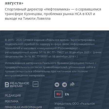
августа»
Спортивный директор «Нефтехимика» — о сорвавшемся
трансфере Кузнецова, проблемах рынка НСА в КХЛ и
выходе на Тимоти Ловелла
© 2015 - 2026 Сетевое издание «Реальное время» Зарегистрировано
Федеральной службой по надзору в сфере связи, информационных
технологий и массовых коммуникаций (Роскомнадзор) –
регистрационный номер ЭЛ № ФС 77 - 79627 от 18 декабря 2020 г. (ранее
свидетельство Эл № ФС 77-59331 от 18 сентября 2014 г.)
Использование материалов Реального Времени разрешено только с
предварительного согласия правообладателей, упоминание сайта и
прямая гиперссылка обязательны при частичном или полном
воспроизведении материалов.
18+
RU
EN
РЕДАКЦИЯ
РЕКЛАМА
Учредитель ООО «Реальное
ПРАВОВАЯ ИНФОРМАЦИЯ
время»