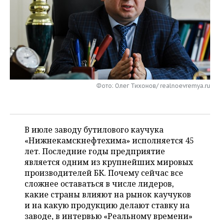
НЕФТЕХИМИЯ
РОЗНИЧНАЯ ТОРГОВЛЯ
НОВОСТИ ТЕХНОЛОГИЙ
МЕРОПРИЯТИЯ
НЕФТЬ
ТРАНСПОРТ
IT
НОВОСТИ МЕРОПРИЯТИЙ
СПОРТ
ОПК
УСЛУГИ
МЕДИА
ВЫЕЗДНАЯ РЕДАКЦИЯ
НОВОСТИ СПОРТА
ОБЩЕСТВО
ЭНЕРГЕТИКА
ТЕЛЕКОММУНИКАЦИИ
БИЗНЕС-БРАНЧИ
ФУТБОЛ
НОВОСТИ ОБЩЕСТВА
ФОТОГАЛЕРЕЯ
Фото: Олег Тихонов/ realnoevremya.ru
ONLINE-КОНФЕРЕНЦИИ
ХОККЕЙ
ВЛАСТЬ
СЮЖЕТЫ
В июле заводу бутилового каучука
ОТКРЫТАЯ ЛЕКЦИЯ
БАСКЕТБОЛ
ИНФРАСТРУКТУРА
СПРАВОЧНИК
«Нижнекамскнефтехима» исполняется 45
лет. Последние годы предприятие
ВОЛЕЙБОЛ
ИСТОРИЯ
СПИСОК ПЕРСОН
ПОЛНАЯ ВЕРСИЯ
является одним из крупнейших мировых
производителей БК. Почему сейчас все
КИБЕРСПОРТ
КУЛЬТУРА
СПИСОК КОМПАНИЙ
сложнее оставаться в числе лидеров,
какие страны влияют на рынок каучуков
ФИГУРНОЕ КАТАНИЕ
МЕДИЦИНА
и на какую продукцию делают ставку на
заводе, в интервью «Реальному времени»