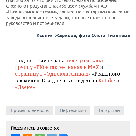
спасибо за то, что они столько сделали по освоению
сложного продукта! Спасибо всем службам ПАО
«Нижнекамскнефтехим», совместно с которыми коллектив
завода выполняет все задачи, которые ставят наше
руководство и потребители.
Ксения Жаркова, фото Олега Тихонова
Подписывайтесь на
телеграм-канал
,
группу «ВКонтакте»
,
канал в MAX
и
страницу в «Одноклассниках»
«Реального
времени». Ежедневные видео на
Rutube
и
«Дзене»
.
Промышленность
Нефтехимия
Татарстан
Поделитесь в соцсетях