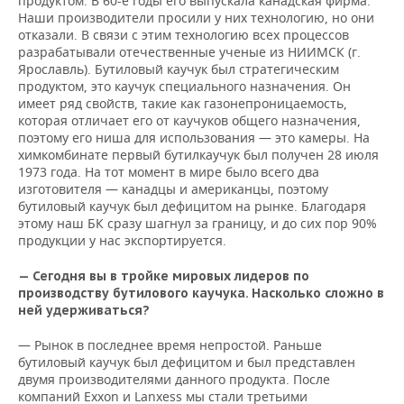
продуктом. В 60-е годы его выпускала канадская фирма.
Наши производители просили у них технологию, но они
отказали. В связи с этим технологию всех процессов
разрабатывали отечественные ученые из НИИМСК (г.
Ярославль). Бутиловый каучук был стратегическим
продуктом, это каучук специального назначения. Он
имеет ряд свойств, такие как газонепроницаемость,
которая отличает его от каучуков общего назначения,
поэтому его ниша для использования — это камеры. На
химкомбинате первый бутилкаучук был получен 28 июля
1973 года. На тот момент в мире было всего два
изготовителя — канадцы и американцы, поэтому
бутиловый каучук был дефицитом на рынке. Благодаря
этому наш БК сразу шагнул за границу, и до сих пор 90%
продукции у нас экспортируется.
— Сегодня вы в тройке мировых лидеров по
производству бутилового каучука. Насколько сложно в
ней удерживаться?
— Рынок в последнее время непростой. Раньше
бутиловый каучук был дефицитом и был представлен
двумя производителями данного продукта. После
компаний Exxon и Lanxess мы стали третьими