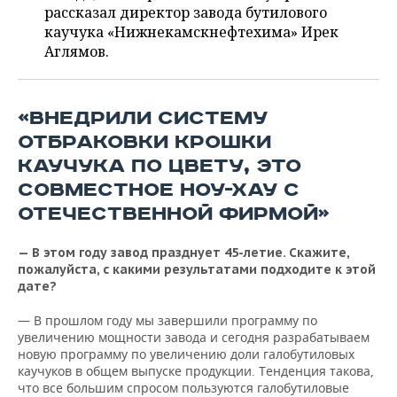
ВОДНЫЕ ВИДЫ СПОРТА
ОБРАЗОВАНИЕ
рассказал директор завода бутилового
каучука «Нижнекамскнефтехима» Ирек
ХОККЕЙ С МЯЧОМ
ПРОИСШЕСТВИЯ
Аглямов.
«ВНЕДРИЛИ СИСТЕМУ
ОТБРАКОВКИ КРОШКИ
КАУЧУКА ПО ЦВЕТУ, ЭТО
СОВМЕСТНОЕ НОУ-ХАУ С
ОТЕЧЕСТВЕННОЙ ФИРМОЙ»
— В этом году завод празднует 45-летие. Скажите,
пожалуйста, с какими результатами подходите к этой
дате?
— В прошлом году мы завершили программу по
увеличению мощности завода и сегодня разрабатываем
новую программу по увеличению доли галобутиловых
каучуков в общем выпуске продукции. Тенденция такова,
что все большим спросом пользуются галобутиловые