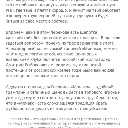
ВОДНЫЕ ВИДЫ СПОРТА
ОБРАЗОВАНИЕ
кто не побоялся покинуть такую теплую и комфортную
РПЛ, где тебе и платят хорошо, и лимит на тебя работает,
ХОККЕЙ С МЯЧОМ
ПРОИСШЕСТВИЯ
в конкурентную европейскую лигу, где нужно будет
биться за свое место в составе.
Впрочем, даже в этом переходе есть щепотка
«российской» боязни выйти из зоны комфорта. Ведь если
задаться вопросом, почему из трех вариантов в итоге
Александр выбрал не самый топовый «Монако», можно
найти одно логичное объяснение. Во-первых,
владельцем клуба является российский миллиардер
Дмитрий Рыболовлев, и, видимо, чувство некой
протекции от российских хозяев тоже было важно для
пока еще не слишком зрелого парня.
С другой стороны, для Головина «Монако» — удобный
трамплин и отличный шанс вырасти в топового игрока и
уже тогда идти в соответствующую команду. Дело в том,
что в «Монако» есть сложившаяся традиция брать
футболистов и делать из них дорогостоящий актив.
Монегаски – это идеальный вариант для россиянина. Крепкая
команда из топ-чемпионата, которая участвует в Лиге чемпионов
следующего сезона. Фото asmonaco.com