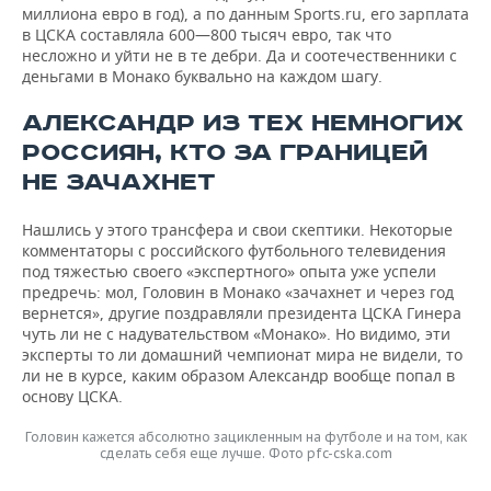
миллиона евро в год), а по данным Sports.ru, его зарплата
в ЦСКА составляла 600—800 тысяч евро, так что
несложно и уйти не в те дебри. Да и соотечественники с
деньгами в Монако буквально на каждом шагу.
АЛЕКСАНДР ИЗ ТЕХ НЕМНОГИХ
РОССИЯН, КТО ЗА ГРАНИЦЕЙ
НЕ ЗАЧАХНЕТ
Нашлись у этого трансфера и свои скептики. Некоторые
комментаторы с российского футбольного телевидения
под тяжестью своего «экспертного» опыта уже успели
предречь: мол, Головин в Монако «зачахнет и через год
вернется», другие поздравляли президента ЦСКА Гинера
чуть ли не с надувательством «Монако». Но видимо, эти
эксперты то ли домашний чемпионат мира не видели, то
ли не в курсе, каким образом Александр вообще попал в
основу ЦСКА.
Головин кажется абсолютно зацикленным на футболе и на том, как
сделать себя еще лучше. Фото pfc-cska.com