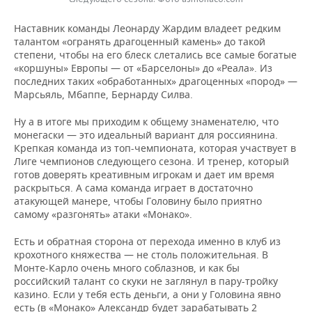
Наставник команды Леонарду Жардим владеет редким
талантом «огранять драгоценный камень» до такой
степени, чтобы на его блеск слетались все самые богатые
«коршуны» Европы — от «Барселоны» до «Реала». Из
последних таких «обработанных» драгоценных «пород» —
Марсьяль, Мбаппе, Бернарду Силва.
Ну а в итоге мы приходим к общему знаменателю, что
монегаски — это идеальный вариант для россиянина.
Крепкая команда из топ-чемпионата, которая участвует в
Лиге чемпионов следующего сезона. И тренер, который
готов доверять креативным игрокам и дает им время
раскрыться. А сама команда играет в достаточно
атакующей манере, чтобы Головину было приятно
самому «разгонять» атаки «Монако».
Есть и обратная сторона от перехода именно в клуб из
крохотного княжества — не столь положительная. В
Монте-Карло очень много соблазнов, и как бы
российский талант со скуки не заглянул в пару-тройку
казино. Если у тебя есть деньги, а они у Головина явно
есть (в «Монако» Александр будет зарабатывать 2