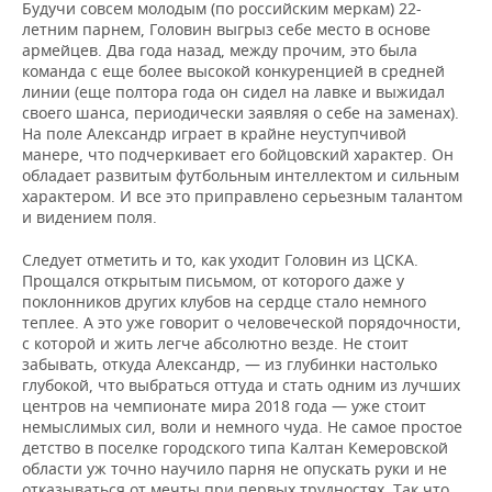
Будучи совсем молодым (по российским меркам) 22-
летним парнем, Головин выгрыз себе место в основе
армейцев. Два года назад, между прочим, это была
команда с еще более высокой конкуренцией в средней
линии (еще полтора года он сидел на лавке и выжидал
своего шанса, периодически заявляя о себе на заменах).
На поле Александр играет в крайне неуступчивой
манере, что подчеркивает его бойцовский характер. Он
обладает развитым футбольным интеллектом и сильным
характером. И все это приправлено серьезным талантом
и видением поля.
Следует отметить и то, как уходит Головин из ЦСКА.
Прощался открытым письмом, от которого даже у
поклонников других клубов на сердце стало немного
теплее. А это уже говорит о человеческой порядочности,
с которой и жить легче абсолютно везде. Не стоит
забывать, откуда Александр, — из глубинки настолько
глубокой, что выбраться оттуда и стать одним из лучших
центров на чемпионате мира 2018 года — уже стоит
немыслимых сил, воли и немного чуда. Не самое простое
детство в поселке городского типа Калтан Кемеровской
области уж точно научило парня не опускать руки и не
отказываться от мечты при первых трудностях. Так что