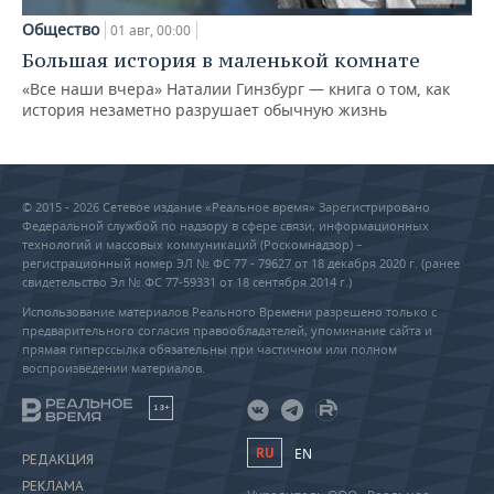
Общество
01 авг, 00:00
Большая история в маленькой комнате
«Все наши вчера» Наталии Гинзбург — книга о том, как
история незаметно разрушает обычную жизнь
© 2015 - 2026 Сетевое издание «Реальное время» Зарегистрировано
Федеральной службой по надзору в сфере связи, информационных
технологий и массовых коммуникаций (Роскомнадзор) –
регистрационный номер ЭЛ № ФС 77 - 79627 от 18 декабря 2020 г. (ранее
свидетельство Эл № ФС 77-59331 от 18 сентября 2014 г.)
Использование материалов Реального Времени разрешено только с
предварительного согласия правообладателей, упоминание сайта и
прямая гиперссылка обязательны при частичном или полном
воспроизведении материалов.
18+
RU
EN
РЕДАКЦИЯ
РЕКЛАМА