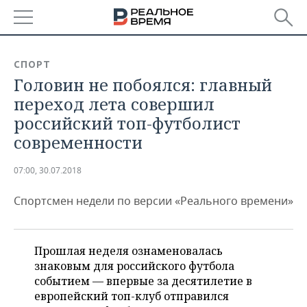
РЕГИОНЫ
СПОРТ
Головин не побоялся: главный
БАШКОРТОСТАН
НОВОСТИ
переход лета совершил
ТАТАРСТАН
АНАЛИТИКА
российский топ-футболист
современности
УДМУРТИЯ
НОВОСТИ АНАЛИТИКИ
ЭКОНОМИКА
07:00, 30.07.2018
ДЕКЛАРАЦИИ О ДОХОДАХ
НОВОСТИ ЭКОНОМИКИ
ПРОМЫШЛЕННОСТЬ
Спортсмен недели по версии «Реального времени»
КОРОЛИ ГОСЗАКАЗА ПФО
ФИНАНСЫ
НОВОСТИ
НЕДВИЖИМОСТЬ
ПРОМЫШЛЕННОСТИ
ВУЗЫ ТАТАРСТАНА
БАНКИ
НОВОСТИ НЕДВИЖИМОСТИ
АВТО
АГРОПРОМ
Прошлая неделя ознаменовалась
знаковым для российского футбола
КОМУ ПРИНАДЛЕЖАТ
БЮДЖЕТ
НОВОСТИ АВТО
БИЗНЕС
ТОРГОВЫЕ ЦЕНТРЫ
МАШИНОСТРОЕНИЕ
событием — впервые за десятилетие в
ТАТАРСТАНА
европейский топ-клуб отправился
ИНВЕСТИЦИИ
НОВОСТИ БИЗНЕСА
ТЕХНОЛОГИИ