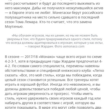
него рассчитывают и будут до последнего выжимать из
него максимум. Дабы не получился неокупившийся актив
— в Европе этого не любят. Монегаски берут российского
полузащитника на место сильно сдавшего в последний
сезон Тома Лемара. Кто-то считает, что это замена
Моутинью.
«Мы обучаем игроков, мы их ценим, но мы не можем быть
уверены в том, что будем придерживаться одного стиля, потому
что всегда должны адаптироваться к игрокам, которые у нас есть»,
— говорил Жардим. Фото asmonaco.com
В сезоне — 2017/18 «Монако» чаще всего играл по схеме
4-2-3-1, хотя в предыдущие годы Жардим предпочитал 4-
4-2. По словам самого специалиста, перемены навеяны
обстоятельствами и спецификой княжеского клуба: «Легко
сказать: «Все, это мой стиль», когда мы побеждаем, когда
целый сезон становится успешным. Все тренеры хотят
играть в хороший футбол. Иногда это невозможно, и вы
должны довольствоваться победой любой ценой, чтобы
дать игрокам уверенность и прогресс. Чтобы иметь
стиль, нужно удерживать своих игроков каждый год или
набирать других в соответствии с игрой, которую вы
хотите показывать. В мире это могут себе позволить два-