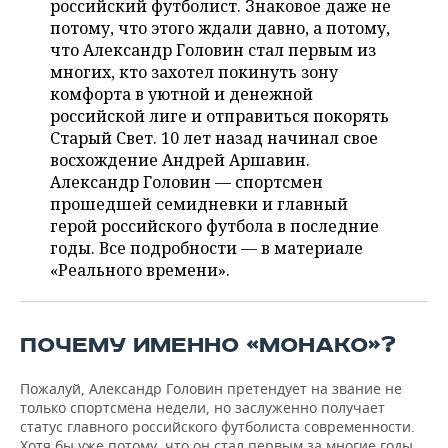
российский футболист. Знаковое даже не
НЕФТЕХИМИЯ
потому, что этого ждали давно, а потому,
РОЗНИЧНАЯ ТОРГОВЛЯ
НОВОСТИ ТЕХНОЛОГИЙ
МЕРОПРИЯТИЯ
что Александр Головин стал первым из
НЕФТЬ
многих, кто захотел покинуть зону
ТРАНСПОРТ
IT
НОВОСТИ МЕРОПРИЯТИЙ
СПОРТ
комфорта в уютной и денежной
ОПК
российской лиге и отправиться покорять
УСЛУГИ
МЕДИА
ВЫЕЗДНАЯ РЕДАКЦИЯ
НОВОСТИ СПОРТА
ОБЩЕСТВО
Старый Свет. 10 лет назад начинал свое
ЭНЕРГЕТИКА
восхождение Андрей Аршавин.
ТЕЛЕКОММУНИКАЦИИ
БИЗНЕС-БРАНЧИ
ФУТБОЛ
НОВОСТИ ОБЩЕСТВА
ФОТОГАЛЕРЕЯ
Александр Головин — спортсмен
прошедшей семидневки и главный
ONLINE-КОНФЕРЕНЦИИ
ХОККЕЙ
ВЛАСТЬ
СЮЖЕТЫ
герой российского футбола в последние
годы. Все подробности — в материале
ОТКРЫТАЯ ЛЕКЦИЯ
БАСКЕТБОЛ
ИНФРАСТРУКТУРА
СПРАВОЧНИК
«Реального времени».
ВОЛЕЙБОЛ
ИСТОРИЯ
СПИСОК ПЕРСОН
ПОЛНАЯ ВЕРСИЯ
ПОЧЕМУ ИМЕННО «МОНАКО»?
КИБЕРСПОРТ
КУЛЬТУРА
СПИСОК КОМПАНИЙ
Пожалуй, Александр Головин претендует на звание не
ФИГУРНОЕ КАТАНИЕ
МЕДИЦИНА
только спортсмена недели, но заслуженно получает
статус главного российского футболиста современности.
Хотя бы уже потому, что он стал первым за многие годы,