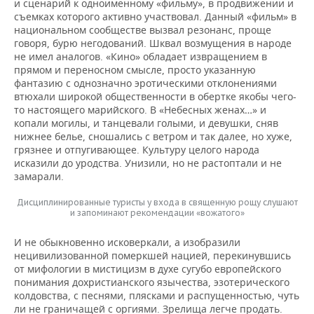
и сценарий к одноименному «фильму», в продвижении и
съемках которого активно участвовал. Данный «фильм» в
национальном сообществе вызвал резонанс, проще
говоря, бурю негодований. Шквал возмущения в народе
не имел аналогов. «Кино» обладает извращением в
прямом и переносном смысле, просто указанную
фантазию с однозначно эротическими отклонениями
втюхали широкой общественности в обертке якобы чего-
то настоящего марийского. В «Небесных женах…» и
копали могилы, и танцевали голыми, и девушки, сняв
нижнее белье, сношались с ветром и так далее, но хуже,
грязнее и отпугивающее. Культуру целого народа
исказили до уродства. Унизили, но не растоптали и не
замарали.
Дисциплинированные туристы у входа в священную рощу слушают
и запоминают рекомендации «вожатого»
И не обыкновенно исковеркали, а изобразили
нецивилизованной померкшей нацией, перекинувшись
от мифологии в мистицизм в духе сугубо европейского
понимания дохристианского язычества, эзотерического
колдовства, с песнями, плясками и распущенностью, чуть
ли не граничащей с оргиями. Зрелища легче продать.