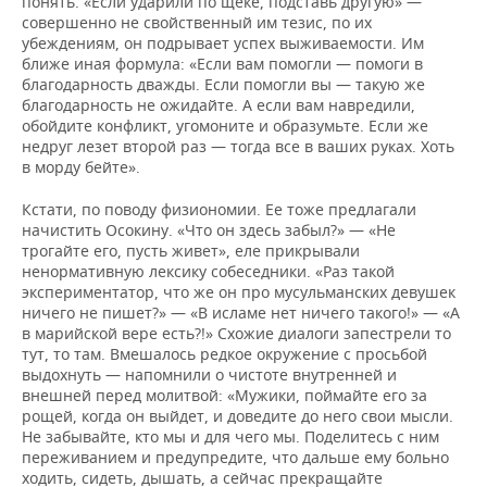
понять. «Если ударили по щеке, подставь другую» —
совершенно не свойственный им тезис, по их
убеждениям, он подрывает успех выживаемости. Им
ближе иная формула: «Если вам помогли — помоги в
благодарность дважды. Если помогли вы — такую же
благодарность не ожидайте. А если вам навредили,
обойдите конфликт, угомоните и образумьте. Если же
недруг лезет второй раз — тогда все в ваших руках. Хоть
в морду бейте».
Кстати, по поводу физиономии. Ее тоже предлагали
начистить Осокину. «Что он здесь забыл?» — «Не
трогайте его, пусть живет», еле прикрывали
ненормативную лексику собеседники. «Раз такой
экспериментатор, что же он про мусульманских девушек
ничего не пишет?» — «В исламе нет ничего такого!» — «А
в марийской вере есть?!» Схожие диалоги запестрели то
тут, то там. Вмешалось редкое окружение с просьбой
выдохнуть — напомнили о чистоте внутренней и
внешней перед молитвой: «Мужики, поймайте его за
рощей, когда он выйдет, и доведите до него свои мысли.
Не забывайте, кто мы и для чего мы. Поделитесь с ним
переживанием и предупредите, что дальше ему больно
ходить, сидеть, дышать, а сейчас прекращайте