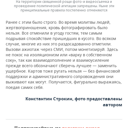
На территории священной рощи фото-и видеосъемка и
проведение политической агитации запрещены. Ныне эти
принципиальные правила постепенно отменяются
Ранее с этим было строго. Во время молитвы людей,
жертвоприношения, кровь фотографировать было
нельзя. Все отменили в угоду гостям, тем самым
подрывая спокойствие пришедших в кӱсото. Во всяком
случае, многие из них это раздосадованно отметили.
Вызови ажиотаж через СМИ, потом монетизируй. Здесь
не покос на изоляционизм или «варку в собственном
соку», так как взаимодополнение и взаимоусиление
прежде всего обозначают сберечь лучшее — заменить
ущербное. Картов тоже ругать нельзя — без финансовой
поддержки и административного сопровождения они
выживают как могут. Получается, фигурально выражаясь,
поедая самих себя.
Константин Строкин, фото предоставлены
автором