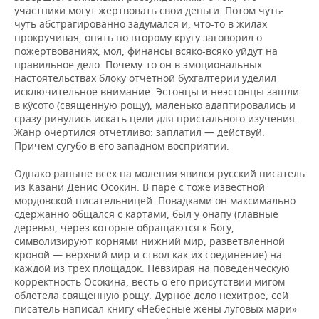
участники могут жертвовать свои деньги. Потом чуть-
чуть абстрагированно задумался и, что-то в жилах
прокручивая, опять по второму кругу заговорил о
пожертвованиях, мол, финансы всяко-всяко уйдут на
правильное дело. Почему-то он в эмоциональных
настоятельствах блоку отчетной бухгалтерии уделил
исключительное внимание. Эстонцы и неэстонцы зашли
в кӱсото (священную рощу), маленько адаптировались и
сразу ринулись искать цели для пристального изучения.
Жанр очертился отчетливо: заплатил — действуй.
Причем сугубо в его западном восприятии.
Однако раньше всех на моления явился русский писатель
из Казани Денис Осокин. В паре с тоже известной
мордовской писательницей. Повадками он максимально
сдержанно общался с картами, был у онапу (главные
деревья, через которые обращаются к Богу,
символизируют корнями нижний мир, разветвленной
кроной — верхний мир и ствол как их соединение) на
каждой из трех площадок. Невзирая на поведенческую
корректность Осокина, весть о его присутствии мигом
облетела священную рощу. Дурное дело нехитрое, сей
писатель написал книгу «Небесные жены луговых мари»