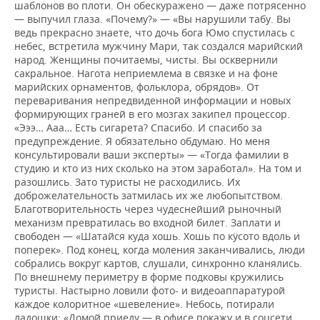
шаблонов во плоти. Он обескуражено — даже потрясенно
— выпучил глаза. «Почему?» — «Вы нарушили табу. Вы
ведь прекрасно знаете, что дочь бога Юмо спустилась с
небес, встретила мужчину Мари, так создался марийский
народ. Женщины почитаемы, чисты. Вы осквернили
сакральное. Нагота неприемлема в связке и на фоне
марийских орнаментов, фольклора, обрядов». От
переваривания непредвиденной информации и новых
формирующих граней в его мозгах закипел процессор.
«Эээ… Ааа… Есть сигарета? Спасибо. И спасибо за
предупреждение. Я обязательно обдумаю. Но меня
консультировали ваши эксперты» — «Тогда фамилии в
студию и кто из них сколько на этом заработал». На том и
разошлись. Зато туристы не расходились. Их
доброжелательность затмилась их же любопытством.
Благотворительность через чудеснейший рыночный
механизм превратилась во входной билет. Заплати и
свободен — «Шатайся куда хошь. Хошь по кӱсото вдоль и
поперек». Под конец, когда моления заканчивались, люди
собрались вокруг картов, слушали, синхронно кланялись.
По внешнему периметру в форме подковы кружились
туристы. Настырно ловили фото- и видеоаппаратурой
каждое колоритное «шевеление». Небось, потирали
ладошки: «Домой приеду — в офисе покажу и в соцсети