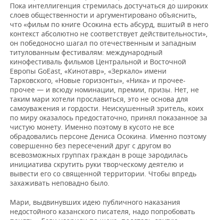
Пока интеллигенция стремилась достучаться до широких
слоев общественности и аргументировано объяснить,
что «фильм по книге Осокина есть абсурд, вшитый в него
контекст абсолютно не соответствует действительности»,
он победоносно шагал по отечественным и западным
титулованным фестивалям: международный
кинофестиваль фильмов Центральной и Восточной
Европы GoEast, «Кинотавр», «Зеркало» имени
Тарковского, «Новые горизонты», «Ника» и прочее-
прочее — и всюду номинации, премии, призы. Нет, не
таким мари хотели прославиться, это не основа для
самоуважения и гордости. Неискушенный зритель, коих
по миру оказалось предостаточно, принял показанное за
чистую монету. Именно поэтому в кусото не все
обрадовались персоне Дениса Осокина. Именно поэтому
совершенно без пересечений друг с другом во
всевозможных группах граждан в роще зародилась
инициатива скрутить руки творческому деятелю и
вывести его со священной территории. Чтобы впредь
захаживать неповадно было.
Мари, выдвинувших идею публичного наказания
недостойного казанского писателя, надо попробовать