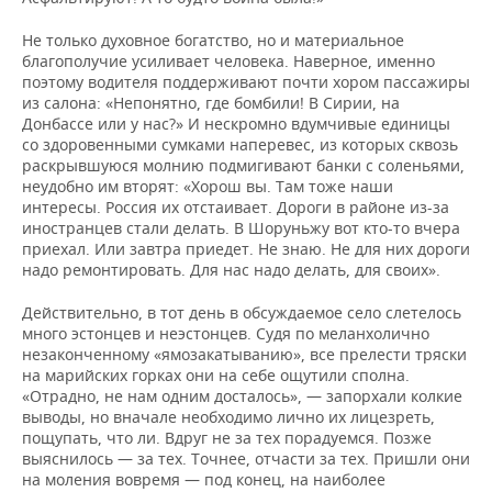
Не только духовное богатство, но и материальное
благополучие усиливает человека. Наверное, именно
поэтому водителя поддерживают почти хором пассажиры
из салона: «Непонятно, где бомбили! В Сирии, на
Донбассе или у нас?» И нескромно вдумчивые единицы
со здоровенными сумками наперевес, из которых сквозь
раскрывшуюся молнию подмигивают банки с соленьями,
неудобно им вторят: «Хорош вы. Там тоже наши
интересы. Россия их отстаивает. Дороги в районе из-за
иностранцев стали делать. В Шоруньжу вот кто-то вчера
приехал. Или завтра приедет. Не знаю. Не для них дороги
надо ремонтировать. Для нас надо делать, для своих».
Действительно, в тот день в обсуждаемое село слетелось
много эстонцев и неэстонцев. Судя по меланхолично
незаконченному «ямозакатыванию», все прелести тряски
на марийских горках они на себе ощутили сполна.
«Отрадно, не нам одним досталось», — запорхали колкие
выводы, но вначале необходимо лично их лицезреть,
пощупать, что ли. Вдруг не за тех порадуемся. Позже
выяснилось — за тех. Точнее, отчасти за тех. Пришли они
на моления вовремя — под конец, на наиболее