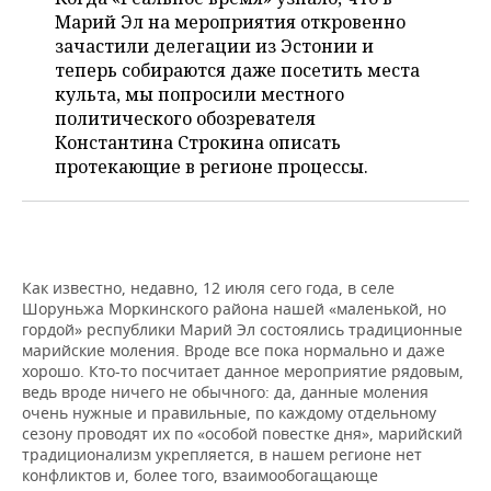
НЕФТЕХИМИЯ
Марий Эл на мероприятия откровенно
РОЗНИЧНАЯ ТОРГОВЛЯ
НОВОСТИ ТЕХНОЛОГИЙ
МЕРОПРИЯТИЯ
зачастили делегации из Эстонии и
НЕФТЬ
теперь собираются даже посетить места
ТРАНСПОРТ
IT
НОВОСТИ МЕРОПРИЯТИЙ
СПОРТ
культа, мы попросили местного
ОПК
политического обозревателя
УСЛУГИ
МЕДИА
ВЫЕЗДНАЯ РЕДАКЦИЯ
НОВОСТИ СПОРТА
Константина Строкина описать
ОБЩЕСТВО
ЭНЕРГЕТИКА
протекающие в регионе процессы.
ТЕЛЕКОММУНИКАЦИИ
БИЗНЕС-БРАНЧИ
ФУТБОЛ
НОВОСТИ ОБЩЕСТВА
ФОТОГАЛЕРЕЯ
ONLINE-КОНФЕРЕНЦИИ
ХОККЕЙ
ВЛАСТЬ
СЮЖЕТЫ
Как известно, недавно, 12 июля сего года, в селе
ОТКРЫТАЯ ЛЕКЦИЯ
БАСКЕТБОЛ
ИНФРАСТРУКТУРА
СПРАВОЧНИК
Шоруньжа Моркинского района нашей «маленькой, но
гордой» республики Марий Эл состоялись традиционные
ВОЛЕЙБОЛ
ИСТОРИЯ
СПИСОК ПЕРСОН
ПОЛНАЯ ВЕРСИЯ
марийские моления. Вроде все пока нормально и даже
хорошо. Кто-то посчитает данное мероприятие рядовым,
ведь вроде ничего не обычного: да, данные моления
КИБЕРСПОРТ
КУЛЬТУРА
СПИСОК КОМПАНИЙ
очень нужные и правильные, по каждому отдельному
сезону проводят их по «особой повестке дня», марийский
ФИГУРНОЕ КАТАНИЕ
МЕДИЦИНА
традиционализм укрепляется, в нашем регионе нет
конфликтов и, более того, взаимообогащающе