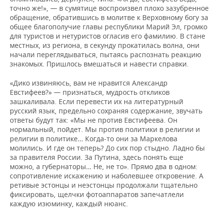
точно же!», — в сумятице воспроизвел плохо зазубренное
обращение, обратившись в молитве к Верховному богу за
общее благополучие главы республики Марий Эл, громко
для туристов и нетуристов огласив его фамилию. В стане
местных, из региона, в секунду прокатилась волна, они
начали переглядываться, пытаясь распознать реакцию
знакомых. Пришлось вмешаться и навести справки.
«Дико извиняюсь, вам не нравится Александр
Евстифеев?» — признаться, мудрость откликов
зашкаливала. Если перевести их на литературный
русский язык, предельно сохраняя содержание, звучать
ответы будут так: «Мы не против Евстифеева. Он
нормальный, пойдет. Мы против политики в религии и
религии в политике… Когда-то они за Маркелова
молились. И где он теперь? До сих пор стыдно. Ладно бы
за правителя России. За Путина, здесь понять еще
можно, а губернаторы… Не, не то». Прямо два в одном:
сопротивление искажению и наболевшее откровение. А
ретивые эстонцы и неэстонцы продолжали тщательно
фиксировать, щелчки фотоаппаратов запечатлели
каждую изюминку, каждый нюанс.