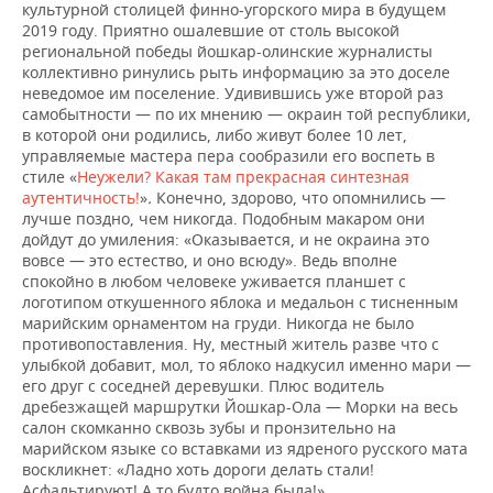
культурной столицей финно-угорского мира в будущем
2019 году. Приятно ошалевшие от столь высокой
региональной победы йошкар-олинские журналисты
коллективно ринулись рыть информацию за это доселе
неведомое им поселение. Удивившись уже второй раз
самобытности — по их мнению — окраин той республики,
в которой они родились, либо живут более 10 лет,
управляемые мастера пера сообразили его воспеть в
стиле «
Неужели? Какая там прекрасная синтезная
аутентичность!
»
.
Конечно, здорово, что опомнились —
лучше поздно, чем никогда. Подобным макаром они
дойдут до умиления: «Оказывается, и не окраина это
вовсе — это естество, и оно всюду». Ведь вполне
спокойно в любом человеке уживается планшет с
логотипом откушенного яблока и медальон с тисненным
марийским орнаментом на груди. Никогда не было
противопоставления. Ну, местный житель разве что с
улыбкой добавит, мол, то яблоко надкусил именно мари —
его друг с соседней деревушки. Плюс водитель
дребезжащей маршрутки Йошкар-Ола — Морки на весь
салон скомканно сквозь зубы и пронзительно на
марийском языке со вставками из ядреного русского мата
воскликнет: «Ладно хоть дороги делать стали!
Асфальтируют! А то будто война была!»