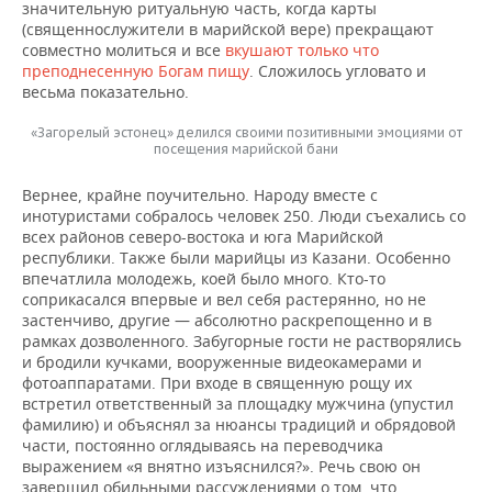
значительную ритуальную часть, когда карты
(священнослужители в марийской вере) прекращают
совместно молиться и все
вкушают только что
преподнесенную Богам пищу
. Сложилось угловато и
весьма показательно.
«Загорелый эстонец» делился своими позитивными эмоциями от
посещения марийской бани
Вернее, крайне поучительно. Народу вместе с
инотуристами собралось человек 250. Люди съехались со
всех районов северо-востока и юга Марийской
республики. Также были марийцы из Казани. Особенно
впечатлила молодежь, коей было много. Кто-то
соприкасался впервые и вел себя растерянно, но не
застенчиво, другие — абсолютно раскрепощенно и в
рамках дозволенного. Забугорные гости не растворялись
и бродили кучками, вооруженные видеокамерами и
фотоаппаратами. При входе в священную рощу их
встретил ответственный за площадку мужчина (упустил
фамилию) и объяснял за нюансы традиций и обрядовой
части, постоянно оглядываясь на переводчика
выражением «я внятно изъяснился?». Речь свою он
завершил обильными рассуждениями о том, что