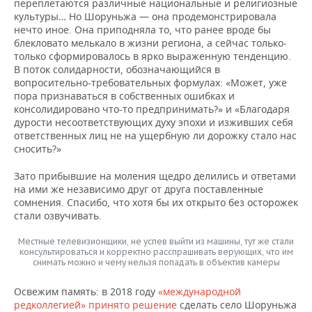
ВОДНЫЕ ВИДЫ СПОРТА
ОБРАЗОВАНИЕ
переплетаются различные национальные и религиозные
культуры… Но Шоруньжа — она продемонстрировала
нечто иное. Она приподняла то, что ранее вроде бы
ХОККЕЙ С МЯЧОМ
ПРОИСШЕСТВИЯ
блекловато мелькало в жизни региона, а сейчас только-
только сформировалось в ярко выраженную тенденцию.
В поток солидарности, обозначающийся в
вопросительно-требовательных формулах: «Может, уже
пора признаваться в собственных ошибках и
консолидировано что-то предпринимать?» и «Благодаря
дурости несоответствующих духу эпохи и изживших себя
ответственных лиц не на ущербную ли дорожку стало нас
сносить?»
Зато прибывшие на моления щедро делились и ответами
на ими же независимо друг от друга поставленные
сомнения. Спасибо, что хотя бы их открыто без осторожек
стали озвучивать.
Местные телевизионщики, не успев выйти из машины, тут же стали
консультироваться и корректно расспрашивать верующих, что им
снимать можно и чему нельзя попадать в объектив камеры
Освежим память: в 2018 году
«международной
редколлегией» принято решение
сделать село Шоруньжа