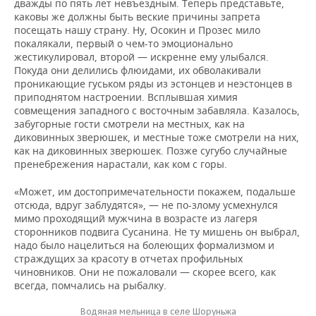
дважды по пять лет невъездным. Теперь представьте,
каковы же должны быть веские причины запрета
посещать нашу страну. Ну, Осокин и Прозес мило
покалякали, первый о чем-то эмоционально
жестикулировал, второй — искренне ему улыбался.
Покуда они делились флюидами, их обволакивали
проникающие гуськом ряды из эстонцев и неэстонцев в
приподнятом настроении. Всплывшая химия
совмещения западного с восточным забавляла. Казалось,
забугорные гости смотрели на местных, как на
диковинных зверюшек, и местные тоже смотрели на них,
как на диковинных зверюшек. Позже сугубо случайные
пренебрежения нарастали, как ком с горы.
«Может, им достопримечательности покажем, подальше
отсюда, вдруг заблудятся», — не по-злому усмехнулся
мимо проходящий мужчина в возрасте из лагеря
сторонников подвига Сусанина. Не ту мишень он выбрал,
надо было нацелиться на болеющих формализмом и
страждущих за красоту в отчетах профильных
чиновников. Они не пожаловали — скорее всего, как
всегда, помчались на рыбалку.
Водяная мельница в селе Шоруньжа