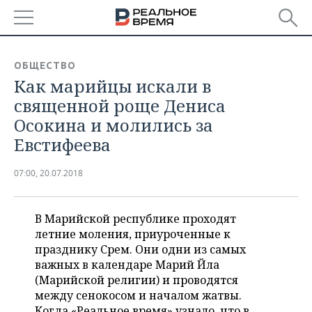
РЕГИОНЫ
ОБЩЕСТВО
Как марийцы искали в
БАШКОРТОСТАН
НОВОСТИ
священной роще Дениса
ТАТАРСТАН
АНАЛИТИКА
Осокина и молились за
Евстифеева
УДМУРТИЯ
НОВОСТИ АНАЛИТИКИ
ЭКОНОМИКА
07:00, 20.07.2018
ДЕКЛАРАЦИИ О ДОХОДАХ
НОВОСТИ ЭКОНОМИКИ
ПРОМЫШЛЕННОСТЬ
КОРОЛИ ГОСЗАКАЗА ПФО
ФИНАНСЫ
НОВОСТИ
НЕДВИЖИМОСТЬ
В Марийской республике проходят
ПРОМЫШЛЕННОСТИ
летние моления, приуроченные к
ВУЗЫ ТАТАРСТАНА
БАНКИ
НОВОСТИ НЕДВИЖИМОСТИ
АВТО
празднику Сӱрем. Они одни из самых
АГРОПРОМ
важных в календаре Марий Йӱла
КОМУ ПРИНАДЛЕЖАТ
БЮДЖЕТ
НОВОСТИ АВТО
БИЗНЕС
(Марийской религии) и проводятся
ТОРГОВЫЕ ЦЕНТРЫ
МАШИНОСТРОЕНИЕ
ТАТАРСТАНА
между сенокосом и началом жатвы.
ИНВЕСТИЦИИ
НОВОСТИ БИЗНЕСА
ТЕХНОЛОГИИ
Когда «Реальное время» узнало, что в