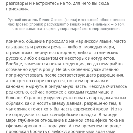
разговоры и настройтесь на то, для чего вы сюда
приехали».
Русский писатель Денис Осокин (слева) и эстонский общественник
Яак Прозес (справа) рассуждают о вещах нетривиальных — о том,
что вписывается в картину мира марийского мироощущения
Конечно, общение проходило на марийском языке. Часто
слышалась и русская речь — либо от молодых мари,
стремящихся вернуться к корням, либо от этнических
русских, либо с акцентом от некоторых инотуристов.
Вообще, замечается некая тенденция, когда немарийцы
осознанно идут в рощу. Не обыкновенно уважительно
поприсутствовать после соответствующего разрешения,
а конкретно соприкоснуться, по всем правилам и
канонам, нырнуть в ритуальную часть. Некогда считалось
редкостью, сейчас похожее с каждым годом чаще и
больше. Странно, у иудеев участвовать в ортодоксальных
обрядах, как и носить звезду Давида, разрешено тем, в
чьих жилах течет хотя бы часть еврейской крови. И это
не определяется как ксенофобские повадки. В народе
мари глубинное отношение к данной специфике пока не
сформулировано — пора уже. А тем временем по роще
продолжал бродить с дефокусированными зрачками