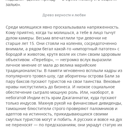
залью».
Древо верности и любви
Среди молящихся явно проскальзывала напряженность.
Кому приятно, когда ты молишься, а тебе в лицо тычут
дулом камеры. Весьма впечатлили три девочки не
старше лет 15. Они стояли на коленях, сосредоточенно
внимали, а рядом бегал какой-то «импортный патоген» с
бородой и животом, крутя возле их спин своим здоровым
объективом. «Перебор», — негромко вслух выразили
личное мнение от мала до велика марийские
традиционалисты. В памяти мгновенно всплыли кадры из
популярного трэвел-шоу, где аборигены острова Бали за
пару баксов пускают туристов на свои таинства. Вековые
нравы ниспустились до бизнеса. И низкое социальное
обеспечение сыграло мощную роль. Или, наоборот, в
небогатой Индии есть храм Джаганнатхи, куда пускают
только индусов. Махнув рукой на финансовые дивиденды,
тамошние блюстители строго проверяют паломников и
адептов на истинность, прикидывающихся своими
смуглых туристов могут и побить. А русских и вовсе на дух
не переносят — по предсказаниям, они украдут статую их