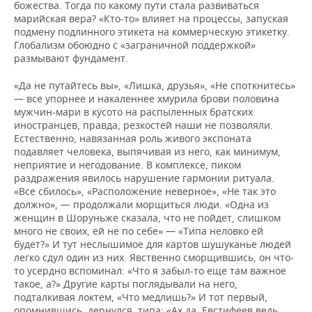
божества. Тогда по какому пути стала развиваться
марийская вера? «Кто-то» влияет на процессы, запуская
подмену подлинного этикета на коммерческую этикетку.
Глобализм обоюдно с «заграничной поддержкой»
размывают фундамент.
«Да не путайтесь вы», «Лишка, друзья», «Не споткнитесь»
— все упорнее и накаленнее хмурила брови половина
мужчин-мари в кӱсото на распыленных братских
иностранцев, правда, резкостей наши не позволяли.
Естественно, навязанная роль живого экспоната
подавляет человека, выпячивая из него, как минимум,
неприятие и негодование. В комплексе, пиком
раздражения явилось нарушение гармонии ритуала.
«Все сбилось», «Расположение неверное», «Не так это
должно», — продолжали морщиться люди. «Одна из
женщин в Шоруньже сказала, что не пойдет, слишком
много не своих, ей не по себе» — «Типа неловко ей
будет?» И тут неслышимое для картов шушуканье людей
легко сдул один из них. Явственно сморщившись, он что-
то усердно вспоминал: «Что я забыл-то еще там важное
такое, а?» Другие карты поглядывали на него,
подталкивая локтем, «Что медлишь?» И тот первый,
опомнившись, дернулся, типа: «Ах да, Евстифеев ведь,