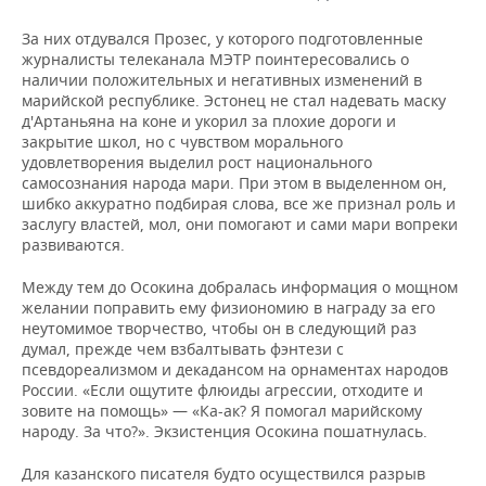
За них отдувался Прозес, у которого подготовленные
журналисты телеканала МЭТР поинтересовались о
наличии положительных и негативных изменений в
марийской республике. Эстонец не стал надевать маску
д'Артаньяна на коне и укорил за плохие дороги и
закрытие школ, но с чувством морального
удовлетворения выделил рост национального
самосознания народа мари. При этом в выделенном он,
шибко аккуратно подбирая слова, все же признал роль и
заслугу властей, мол, они помогают и сами мари вопреки
развиваются.
Между тем до Осокина добралась информация о мощном
желании поправить ему физиономию в награду за его
неутомимое творчество, чтобы он в следующий раз
думал, прежде чем взбалтывать фэнтези с
псевдореализмом и декадансом на орнаментах народов
России. «Если ощутите флюиды агрессии, отходите и
зовите на помощь» — «Ка-ак? Я помогал марийскому
народу. За что?». Экзистенция Осокина пошатнулась.
Для казанского писателя будто осуществился разрыв