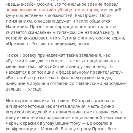
«вещь-в-себе» Осокин. Его тоннельное зрение порвал
знаменитый эстонский публицист и историк
, имеющий
кучу общественных должностей, Яак Прозес. По их
признаниям, они давно дружат и тепло общаются.
Напомним, Прозес в информационном пространстве
считается скандальным типажом. Он написал книгу, в
которой доказывает, что у Путина финно-угорские корни,
«Президент России, по-видимому, вепс».
Также Прозесу принадлежат такие заявления, как
«Русский язык для эстонцев — не язык национального
меньшинства», «Российские финно-угры почему-то
находятся в оппозиции к федеральному правительству»,
«Вот так быстро исчезают финно-угорские народы,
живущие в дружбе и согласии со славянскими народами»,
дальше — хлеще.
Некоторые политики в столице РФ характеризовали
активного эстонца как агента влияния, часть финно-
угорской передовой интеллигенции тоже ставила ему в
вину излишнее использование национальной тематики в
черных красках в угоду Вашингтону — Брюсселю в
конфронтации с Москвой. В нашу страну Прозес был