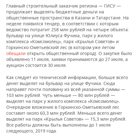
НЕФТЕХИМИЯ
Главный строительный заказчик региона — ГИСУ —
РОЗНИЧНАЯ ТОРГОВЛЯ
НОВОСТИ ТЕХНОЛОГИЙ
МЕРОПРИЯТИЯ
продолжает выделять бюджетные деньги на
НЕФТЬ
общественные пространства в Казани и Татарстане. На
неделе появился тендер, в соответствии с которым
ТРАНСПОРТ
IT
НОВОСТИ МЕРОПРИЯТИЙ
СПОРТ
ведомство потратит 258 млн рублей на четыре объекта:
ОПК
бульвар на улице Юлиуса Фучика, парк у жилого
УСЛУГИ
МЕДИА
ВЫЕЗДНАЯ РЕДАКЦИЯ
НОВОСТИ СПОРТА
ОБЩЕСТВО
комплекса «Комсомолец», парк «Крылья Советов» и
ЭНЕРГЕТИКА
Горкинско-Ометьевский лес (в котором уже летом
обещали
открыть общественный огород). О закупке было
ТЕЛЕКОММУНИКАЦИИ
БИЗНЕС-БРАНЧИ
ФУТБОЛ
НОВОСТИ ОБЩЕСТВА
ФОТОГАЛЕРЕЯ
объявлено 11 июля, заявки принимаются до 27 июля, а
аукцион состоится 30 июля.
ONLINE-КОНФЕРЕНЦИИ
ХОККЕЙ
ВЛАСТЬ
СЮЖЕТЫ
Как следует из технической информации, больше всего
денег выделят на бульвар на улице Фучика. Сюда
ОТКРЫТАЯ ЛЕКЦИЯ
БАСКЕТБОЛ
ИНФРАСТРУКТУРА
СПРАВОЧНИК
направят почти половину из всей указанной суммы —
103 млн рублей. Чуть меньше — 80 млн рублей —
ВОЛЕЙБОЛ
ИСТОРИЯ
СПИСОК ПЕРСОН
ПОЛНАЯ ВЕРСИЯ
выделят на парк у жилого комплекса «Комсомолец».
Очередное вложение в Горкинско-Ометьевский лес
КИБЕРСПОРТ
КУЛЬТУРА
СПИСОК КОМПАНИЙ
составит около 60,3 млн рублей. Меньше всего денег
выделят на парк «Крылья Советов» — 15,3 млн рублей.
Все работы должны быть выполнены до 1 июля
ФИГУРНОЕ КАТАНИЕ
МЕДИЦИНА
следующего, 2019 года.