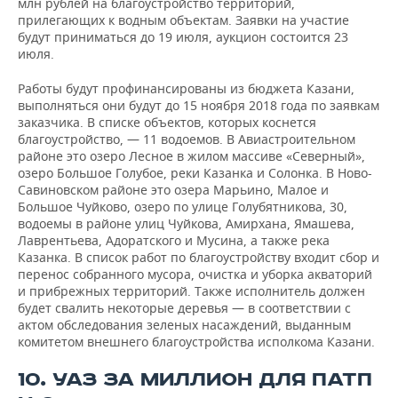
млн рублей на благоустройство территорий,
прилегающих к водным объектам. Заявки на участие
будут приниматься до 19 июля, аукцион состоится 23
июля.
Работы будут профинансированы из бюджета Казани,
выполняться они будут до 15 ноября 2018 года по заявкам
заказчика. В списке объектов, которых коснется
благоустройство, — 11 водоемов. В Авиастроительном
районе это озеро Лесное в жилом массиве «Северный»,
озеро Большое Голубое, реки Казанка и Солонка. В Ново-
Савиновском районе это озера Марьино, Малое и
Большое Чуйково, озеро по улице Голубятникова, 30,
водоемы в районе улиц Чуйкова, Амирхана, Ямашева,
Лаврентьева, Адоратского и Мусина, а также река
Казанка. В список работ по благоустройству входит сбор и
перенос собранного мусора, очистка и уборка акваторий
и прибрежных территорий. Также исполнитель должен
будет свалить некоторые деревья — в соответствии с
актом обследования зеленых насаждений, выданным
комитетом внешнего благоустройства исполкома Казани.
10. УАЗ ЗА МИЛЛИОН ДЛЯ ПАТП