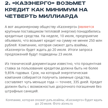
ВОДНЫЕ ВИДЫ СПОРТА
ОБРАЗОВАНИЕ
2. «КАЗЭНЕРГО» ВОЗЬМЕТ
КРЕДИТ КАК МИНИМУМ НА
ХОККЕЙ С МЯЧОМ
ПРОИСШЕСТВИЯ
ЧЕТВЕРТЬ МИЛЛИАРДА
А вот акционерному обществу «Казэнерго» (
является
крупным поставщиком тепловой энергии) понадобились
кредитные средства. На неделе, 10 июля, предприятие
объявило, что возьмет кредит на сумму не менее 250 млн
рублей. Компанию, которая сможет дать взаймы,
«Казэнерго» будет ждать до 20 июля. Итоги запроса
предложений будут подведены 23 июля.
Из технической документации известно, что процентная
ставка за пользование кредитом должна быть не более
9,85% годовых. Срок, на который энергетическая
компания собирается получить заемные средства,
составляет чуть меньше года — точнее, 335 дней. Кредит
должен быть с возможностью досрочного погашения без
штрафных санкций.
Компанию, которая сможет дать взаймы, «Казэнерго» будет ждать
до 20 июля. Фото alswu.ru