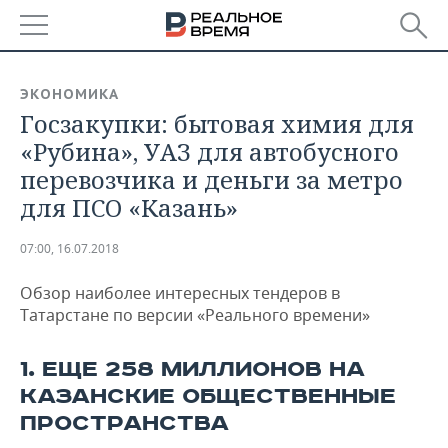
РЕГИОНЫ
ЭКОНОМИКА
Госзакупки: бытовая химия для
БАШКОРТОСТАН
НОВОСТИ
«Рубина», УАЗ для автобусного
ТАТАРСТАН
АНАЛИТИКА
перевозчика и деньги за метро
для ПСО «Казань»
УДМУРТИЯ
НОВОСТИ АНАЛИТИКИ
ЭКОНОМИКА
07:00, 16.07.2018
ДЕКЛАРАЦИИ О ДОХОДАХ
НОВОСТИ ЭКОНОМИКИ
ПРОМЫШЛЕННОСТЬ
Обзор наиболее интересных тендеров в
КОРОЛИ ГОСЗАКАЗА ПФО
ФИНАНСЫ
НОВОСТИ
НЕДВИЖИМОСТЬ
Татарстане по версии «Реального времени»
ПРОМЫШЛЕННОСТИ
ВУЗЫ ТАТАРСТАНА
БАНКИ
НОВОСТИ НЕДВИЖИМОСТИ
АВТО
АГРОПРОМ
1. ЕЩЕ 258 МИЛЛИОНОВ НА
КАЗАНСКИЕ ОБЩЕСТВЕННЫЕ
КОМУ ПРИНАДЛЕЖАТ
БЮДЖЕТ
НОВОСТИ АВТО
БИЗНЕС
ТОРГОВЫЕ ЦЕНТРЫ
МАШИНОСТРОЕНИЕ
ПРОСТРАНСТВА
ТАТАРСТАНА
ИНВЕСТИЦИИ
НОВОСТИ БИЗНЕСА
ТЕХНОЛОГИИ