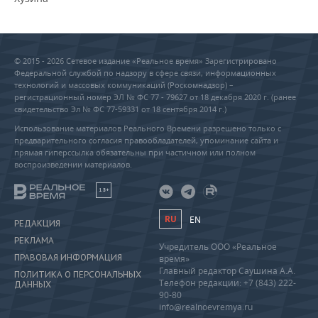
© 2015 - 2026 Сетевое издание «Реальное время» Зарегистрировано
Федеральной службой по надзору в сфере связи, информационных
технологий и массовых коммуникаций (Роскомнадзор) –
регистрационный номер ЭЛ № ФС 77 - 79627 от 18 декабря 2020 г. (ранее
свидетельство Эл № ФС 77-59331 от 18 сентября 2014 г.)
Использование материалов Реального Времени разрешено только с
предварительного согласия правообладателей, упоминание сайта и
прямая гиперссылка обязательны при частичном или полном
воспроизведении материалов.
18+
RU
EN
РЕДАКЦИЯ
РЕКЛАМА
Учредитель ООО «Реальное
ПРАВОВАЯ ИНФОРМАЦИЯ
время»
Главный редактор Саушина А.А.
ПОЛИТИКА О ПЕРСОНАЛЬНЫХ
Телефон редакции: +7 (843) 222-
ДАННЫХ
90-80
info@realnoevremya.ru