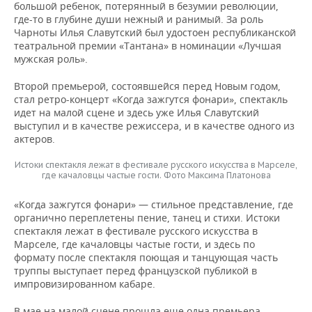
ВОДНЫЕ ВИДЫ СПОРТА
ОБРАЗОВАНИЕ
большой ребенок, потерянный в безумии революции,
где-то в глубине души нежный и ранимый. За роль
Чарноты Илья Славутский был удостоен республиканской
ХОККЕЙ С МЯЧОМ
ПРОИСШЕСТВИЯ
театральной премии «Тантана» в номинации «Лучшая
мужская роль».
Второй премьерой, состоявшейся перед Новым годом,
стал ретро-концерт «Когда зажгутся фонари», спектакль
идет на малой сцене и здесь уже Илья Славутский
выступил и в качестве режиссера, и в качестве одного из
актеров.
Истоки спектакля лежат в фестивале русского искусства в Марселе,
где качаловцы частые гости. Фото Максима Платонова
«Когда зажгутся фонари» — стильное представление, где
органично переплетены пение, танец и стихи. Истоки
спектакля лежат в фестивале русского искусства в
Марселе, где качаловцы частые гости, и здесь по
формату после спектакля поющая и танцующая часть
труппы выступает перед французской публикой в
импровизированном кабаре.
В мае на малой сцене прошла еще одна премьера,