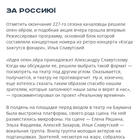
ЗА РОССИЮ!
Отметить окончание 227-го сезона качаловцы решили
опен-эйром, и подобная акция вчера прошла впервые.
Режиссировал программу, основной блок которой
составляли концертные номера из ретро-концерта «Когда
зажгутся фонари», Илья Славутский.
«Идея опен-эйра принадлежит Александру Славутскому.
Когда мы обсуждали ее, решили выбрать такой формат —
посмотреть на театр под другим углом. Оказывается,
получается, и театру не противоречит. Ну и, конечно,
еще хотелось сказать таким образом спасибо нашим
зрителям, которые заполняют наши залы и верят в нас»,
— прокомментировал он проект «Реальному времени».
В полдень на площадке перед входом в театр на Баумана
была выстроена платформа, своего рода сцена. На ней
разместились микрофоны. На сцене — Елена Ряшина,
Эльза Фардеева, Алексей Захаров, Илья Славутский —
вокальная группа. Внизу группа молодых актеров на
подтанцовках. Зрителей, несмотря на жару, собралось