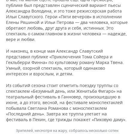
публике был представлен сценический вариант пьесы
Александра Володина, и это тоже режиссерская работа
Ильи Славутского. Герои «Пяти вечеров» в исполнении
Елены Ряшиной и Ильи Петрова — два человека, которые
обретают любовь, друг друга и себя, истинных. Это
спектакль о самом главном в жизни человека — надежде,
вере и любви.
И наконец, в конце мая Александр Славутский
представил публике «Приключения Тома Сойера и
Гекльберри Финна» по культовому роману Марка Твена.
Умный, озорной спектакль, который одинаково
интересен и взрослым, и детям.
Из событий сезона стоит отметить поездку труппы со
спектаклем «Безумный день, или Женитьба Фигаро» на
театральный фестиваль в Ганновер, произошедшую в
июне, а до этого, весной, на фестивале моноспектаклей
побывала Светлана Романова с моноспектаклем
«Последний день». Завтра же труппа улетает на
фестиваль в Пекин, где трижды покажет «Пиковую даму».
Зрителей, несмотря на жару, собралось несколько сотен