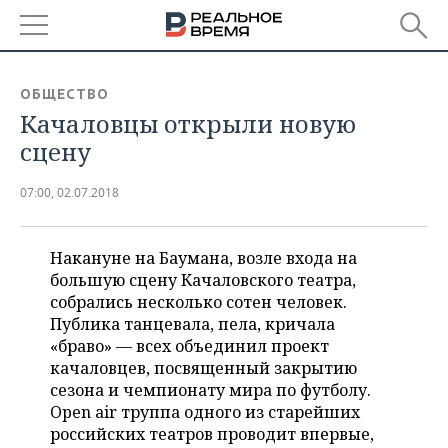
РЕГИОНЫ
ОБЩЕСТВО
Качаловцы открыли новую
БАШКОРТОСТАН
НОВОСТИ
сцену
ТАТАРСТАН
АНАЛИТИКА
07:00, 02.07.2018
УДМУРТИЯ
НОВОСТИ АНАЛИТИКИ
ЭКОНОМИКА
ДЕКЛАРАЦИИ О ДОХОДАХ
НОВОСТИ ЭКОНОМИКИ
ПРОМЫШЛЕННОСТЬ
Накануне на Баумана, возле входа на
большую сцену Качаловского театра,
КОРОЛИ ГОСЗАКАЗА ПФО
ФИНАНСЫ
НОВОСТИ
собрались несколько сотен человек.
НЕДВИЖИМОСТЬ
ПРОМЫШЛЕННОСТИ
Публика танцевала, пела, кричала
«браво» — всех объединил проект
ВУЗЫ ТАТАРСТАНА
БАНКИ
НОВОСТИ НЕДВИЖИМОСТИ
АВТО
АГРОПРОМ
качаловцев, посвященный закрытию
сезона и чемпионату мира по футболу.
КОМУ ПРИНАДЛЕЖАТ
БЮДЖЕТ
НОВОСТИ АВТО
БИЗНЕС
ТОРГОВЫЕ ЦЕНТРЫ
МАШИНОСТРОЕНИЕ
Open air труппа одного из старейших
ТАТАРСТАНА
российских театров проводит впервые,
ИНВЕСТИЦИИ
НОВОСТИ БИЗНЕСА
ТЕХНОЛОГИИ