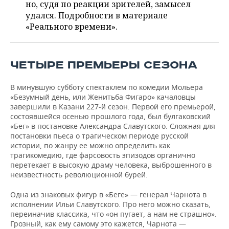
НЕФТЕХИМИЯ
но, судя по реакции зрителей, замысел
удался. Подробности в материале
РОЗНИЧНАЯ ТОРГОВЛЯ
НОВОСТИ ТЕХНОЛОГИЙ
МЕРОПРИЯТИЯ
«Реального времени».
НЕФТЬ
ТРАНСПОРТ
IT
НОВОСТИ МЕРОПРИЯТИЙ
СПОРТ
ОПК
ЧЕТЫРЕ ПРЕМЬЕРЫ СЕЗОНА
УСЛУГИ
МЕДИА
ВЫЕЗДНАЯ РЕДАКЦИЯ
НОВОСТИ СПОРТА
ОБЩЕСТВО
ЭНЕРГЕТИКА
В минувшую субботу спектаклем по комедии Мольера
ТЕЛЕКОММУНИКАЦИИ
БИЗНЕС-БРАНЧИ
ФУТБОЛ
НОВОСТИ ОБЩЕСТВА
ФОТОГАЛЕРЕЯ
«Безумный день, или Женитьба Фигаро» качаловцы
завершили в Казани 227-й сезон. Первой его премьерой,
ONLINE-КОНФЕРЕНЦИИ
ХОККЕЙ
ВЛАСТЬ
СЮЖЕТЫ
состоявшейся осенью прошлого года, был булгаковский
«Бег» в постановке Александра Славутского. Сложная для
постановки пьеса о трагическом периоде русской
ОТКРЫТАЯ ЛЕКЦИЯ
БАСКЕТБОЛ
ИНФРАСТРУКТУРА
СПРАВОЧНИК
истории, по жанру ее можно определить как
трагикомедию, где фарсовость эпизодов органично
ВОЛЕЙБОЛ
ИСТОРИЯ
СПИСОК ПЕРСОН
ПОЛНАЯ ВЕРСИЯ
перетекает в высокую драму человека, выброшенного в
неизвестность революционной бурей.
КИБЕРСПОРТ
КУЛЬТУРА
СПИСОК КОМПАНИЙ
Одна из знаковых фигур в «Беге» — генерал Чарнота в
исполнении Ильи Славутского. Про него можно сказать,
ФИГУРНОЕ КАТАНИЕ
МЕДИЦИНА
переиначив классика, что «он пугает, а нам не страшно».
Грозный, как ему самому это кажется, Чарнота —