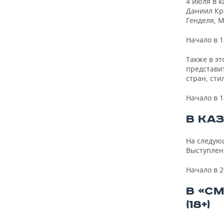
4 июля в 
Даниил Кр
Генделя, 
Начало в 1
Также в эт
представи
стран, сти
Начало в 1
В КАЗ
На следующ
Выступлен
Начало в 2
В «С
(18+)