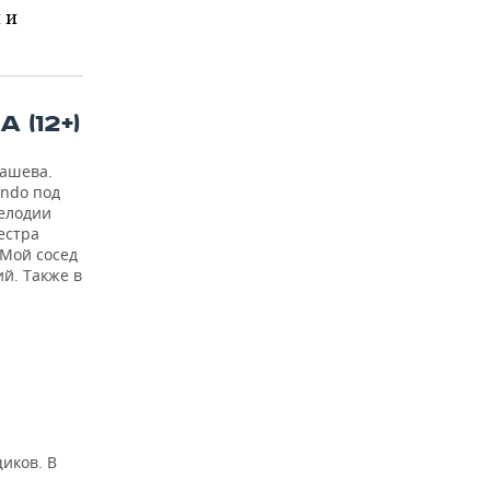
 и
(12+)
дашева.
ando под
мелодии
естра
«Мой сосед
й. Также в
иков. В