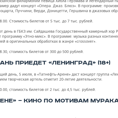
казанской филармонии певица Хибла Герзмава и легендарный п
амер дадут концерт «Опера. Джаз. Блюз». В программе: произв
Моцарта, Пуччини, Верди, Доницетти, Гершвина в джазовых обр
8.00. Стоимость билетов от 5 тыс. до 7 тыс. рублей.
от день в ГБКЗ им. Сайдашева Государственный камерный хор 
т программу «Этно-микс». В программе: музыка разных контине
лей в оригинальных обработках в жанре «crossover».
8.30, стоимость билетов от 300 до 500 рублей.
АНЬ ПРИЕДЕТ «ЛЕНИНГРАД» (18+)
ий день, 5 июля, в «Татнефть-Арене» даст концерт группа «Ле
ием творческая артель отметит 20-летие деятельности.
0.00, стоимость билетов от 2 тыс. до 4,5 тыс. рублей.
МЕНЕ» — КИНО ПО МОТИВАМ МУРАК