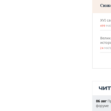
Сюж
XVI с
499
МА
Велик
истор
24
МАТ
ЧИ
Пр
06 авг
форуме