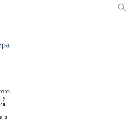
ера
ртов.
, у
ься
, а