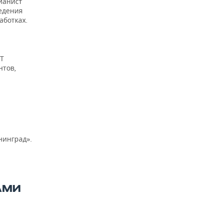
ианист
едения
аботках.
РТ
нтов,
нинград».
АМИ