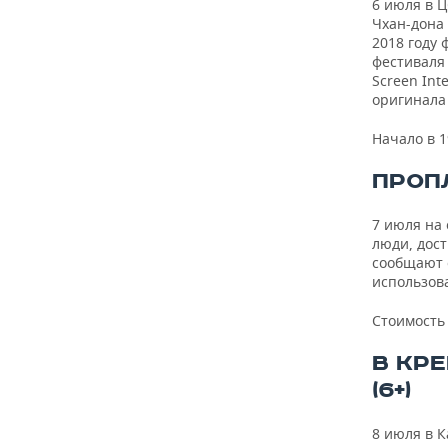
6 июля в 
Чхан-дона
2018 году
фестиваля
Screen Int
оригинала 
Начало в 1
ПРОП
7 июля на 
люди, дост
сообщают о
использов
Стоимость 
В КР
(6+)
8 июля в К