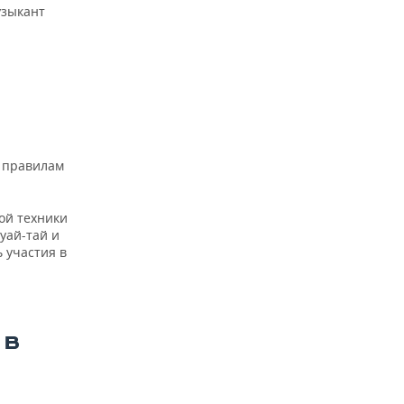
узыкант
о правилам
ой техники
уай-тай и
 участия в
 В