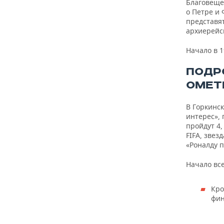
Благовеще
о Петре и
представя
архиерейс
Начало в 1
ПОДР
ОМЕТЬ
В Горкинс
интерес»,
пройдут 4,
FIFA, звез
«Роналду 
Начало все
Кро
фин