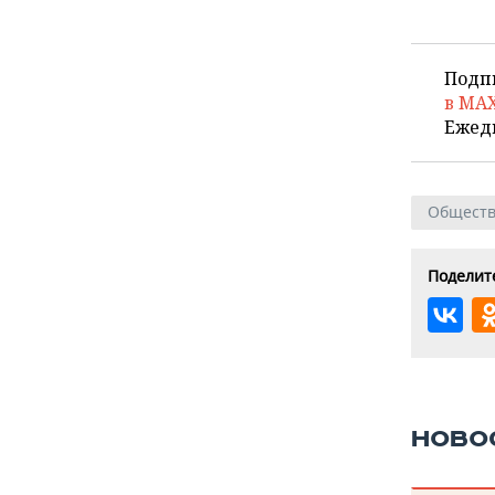
Подп
в MA
Ежед
Общест
Поделите
НОВО