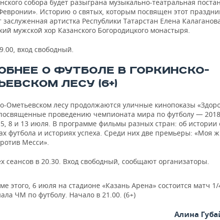
нского собора будет разыграна музыкально-театральная постан
 Февронии». Историю о святых, которым посвящен этот праздни
т заслуженная артистка Республики Татарстан Елена Калаганов
кий мужской хор Казанского Богородицкого монастыря.
9.00, вход свободный.
ОБНЕЕ О ФУТБОЛЕ В ГОРКИНСКО-
ЕВСКОМ ЛЕСУ (6+)
ко-Ометьевском лесу продолжаются уличные кинопоказы «Здор
 посвященные проведению чемпионата мира по футболу — 2018
 5, 8 и 13 июля. В программе фильмы разных стран: об истории
дах футбола и историях успеха. Среди них две премьеры: «Моя 
против Месси».
х сеансов в 20.30. Вход свободный, сообщают организаторы.
ме этого, 6 июля на стадионе «Казань Арена» состоится матч 1/
ала ЧМ по футболу. Начало в 21.00. (6+)
Алина Губ