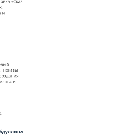
овка «Сказ
к,
а и
овый
. Показы
 создания
жизнь» и
4
айдуллина