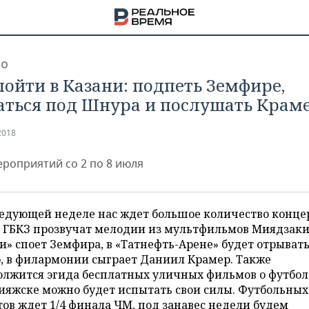
ВО
пойти в Казани: подпеть Земфире,
аться под Шнура и послушать Крам
2018
роприятий со 2 по 8 июля
едующей неделе нас ждет большое количество конце
в ГБКЗ прозвучат мелодии из мультфильмов Миядзаки
» споет Земфира, в «Татнефть-Арене» будет отрыват
, в филармонии сыграет Даниил Крамер. Также
НА
лжится эгида бесплатных уличных фильмов о футболе
ияжске можно будет испытать свои силы. Футбольных
ов ждет 1/4 финала ЧМ, под занавес недели будем