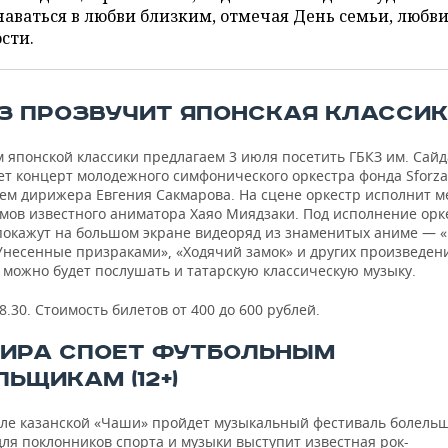
аваться в любви близким, отмечая День семьи, любви
сти.
З ПРОЗВУЧИТ ЯПОНСКАЯ КЛАССИКА 
 японской классики предлагаем 3 июля посетить ГБКЗ им. Сай
ет концерт молодежного симфонического оркестра фонда Sforz
ем дирижера Евгения Сакмарова. На сцене оркестр исполнит 
мов известного аниматора Хаяо Миядзаки. Под исполнение орк
покажут на большом экране видеоряд из знаменитых аниме — 
Унесенные призраками», «Ходячий замок» и других произведени
 можно будет послушать и татарскую классическую музыку.
8.30. Стоимость билетов от 400 до 600 рублей.
ИРА СПОЕТ ФУТБОЛЬНЫМ
ЬЩИКАМ (12+)
зле казанской «Чаши» пройдет музыкальный фестиваль болельщ
для поклонников спорта и музыки выступит известная рок-