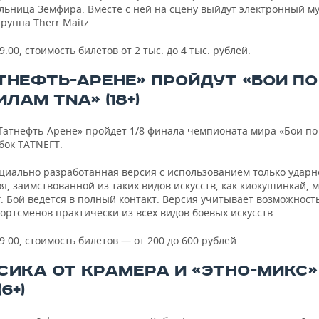
льница Земфира. Вместе с ней на сцену выйдут электронный м
группа Therr Maitz.
9.00, стоимость билетов от 2 тыс. до 4 тыс. рублей.
АТНЕФТЬ-АРЕНЕ» ПРОЙДУТ «БОИ ПО
ЛАМ TNA» (18+)
«Татнефть-Арене» пройдет 1/8 финала чемпионата мира «Бои п
бок TATNEFT.
циально разработанная версия с использованием только ударн
я, заимствованной из таких видов искусств, как киокушинкай, м
. Бой ведется в полный контакт. Версия учитывает возможность
ортсменов практически из всех видов боевых искусств.
9.00, стоимость билетов — от 200 до 600 рублей.
СИКА ОТ КРАМЕРА И «ЭТНО-МИКС»
6+)