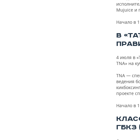
ВОДНЫЕ ВИДЫ СПОРТА
ОБРАЗОВАНИЕ
исполните
Mujuice и 
ХОККЕЙ С МЯЧОМ
ПРОИСШЕСТВИЯ
Начало в 1
В «Т
ПРАВИ
4 июля в 
TNA» на ку
ТNА — спе
ведения бо
кикбоксинг
проекте сп
Начало в 1
КЛАС
ГБКЗ (