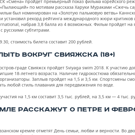
ЦСК «Смена» пройдет премьерный показ фильма корейского ре
 «Пылающий» по мотивам рассказа Харуки Мураками «Сжечь са
 фильм был номинирован на «Золотую пальмовую ветвь» Каннск
 и установил рекорд рейтинга международного жюри критиков
ernational, набрав 3,8 балла из 4 возможных. Фильм пройдет на
с русскими субтитрами.
9.30, стоимость билета составит 200 рублей.
ЛЫТЬ ВОКРУГ СВИЯЖСКА (18+)
остров-граде Свияжск пройдет Sviyaga swim 2018. К участию д
игшие 18-летнего возраста. Наличие гидрокостюма обязательн
рганизаторы. Заплыв пройдет на 1,5 и 3,5 км. Спортсмены смо
ать любой стиль плавания для передвижения по воде.
участия на 1,5 км составит 3,5 тыс. рублей, на 3,5 км — 4 тыс. р
ЕМЛЕ РАССКАЖУТ О ПЕТРЕ И ФЕВР
азанском кремле отметят День семьи, любви и верности. Во дв