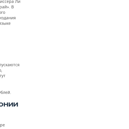
жиссера Ли
рай». В
ого
 издания
 языке
опускаются
о,
гут
ублей.
ОНИИ
оре