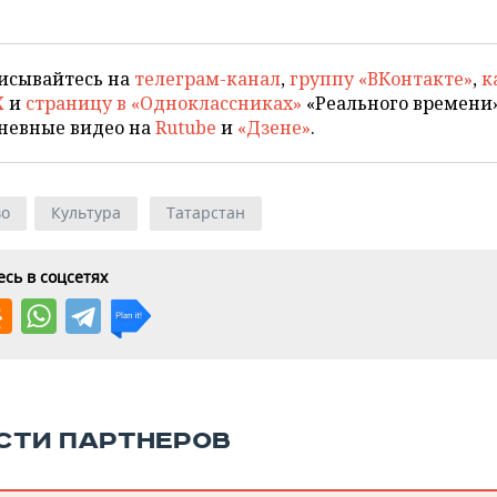
исывайтесь на
телеграм-канал
,
группу «ВКонтакте»
,
к
X
и
страницу в «Одноклассниках»
«Реального времени»
невные видео на
Rutube
и
«Дзене»
.
во
Культура
Татарстан
сь в соцсетях
СТИ ПАРТНЕРОВ