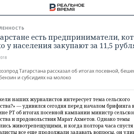
ЛЕННОСТЬ
тарстане есть предприниматели, ко
о у населения закупают за 11,5 рубл
2018
озпрод Татарстана рассказал об итогах посевной, беш
 бензин и субсидиях на молоко
жели наших журналистов интересует тема сельского
ства?» — удивился сегодня перед началом брифинга 
не РТ об итогах посевной кампании министр сельско
НА
ства и продовольствия Марат Ахметов. Однако темы
лись животрепещущими, и когда полтора часа спустя
листы все еще продолжали задавать вопросы, он уди