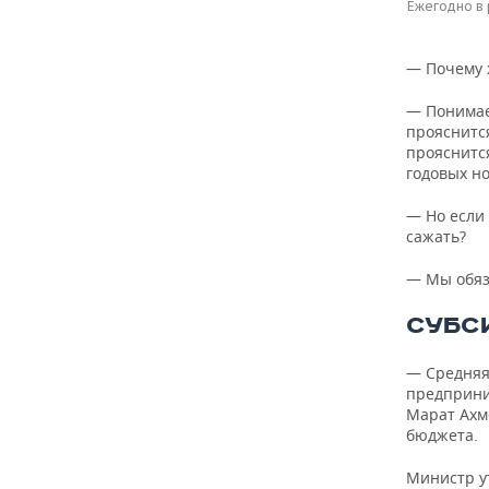
Ежегодно в 
— Почему ж
— Понимает
прояснится
прояснится
годовых но
— Но если 
сажать?
— Мы обяз
СУБС
— Средняя 
предприни
Марат Ахм
бюджета.
Министр у