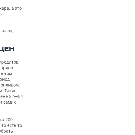
ара, а это
о
атает», —
ЦЕН
кредитов
иардов
 потом
ериод
топливом.
м. Такие
цене 52—54
и самих
ка 200
 то есть то
убрать