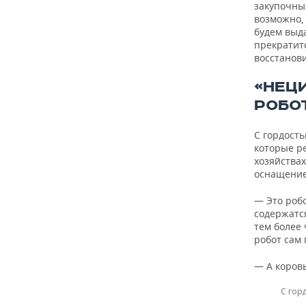
закупочны
возможно, 
будем выда
прекратит
восстанов
«НЕЦ
РОБО
С гордост
которые ре
хозяйства
оснащение
— Это роб
содержатся
тем более 
робот сам 
— А коров
С гор