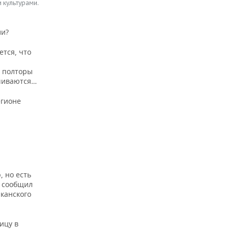
 культурами.
ли?
ется, что
е полторы
ичиваются…
егионе
, но есть
— сообщил
канского
ицу в