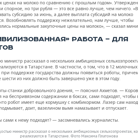
х ценах на молоко по сравнению с прошлым годом». Утвержден
и спорное, но три рубля — это все равно лучше, чем ничего. «
вать субсидию за июнь, а далее выплата субсидий на молоко
ся. Возобновлять поддержку нежелательно, нам лучше, чтобы
ились нормальные закупочные цены на молоко», — сказал мини
ИВИЛИЗОВАННАЯ» РАБОТА — ДЛЯ
ТОВ
ью министр рассказал о нескольких амбициозных сельхозпроект
ализуются в Татарстане. В частности, о том, что в 12 молочных
х при поддержке государства должны появиться роботы, приче
 шести из них должно быть завершено уже в этом году.
оты-станки добровольного доения, — пояснил Ахметов. — Коро
 на беспривязном содержании в боксах, сами подходят, чтобы 
что робот имеет еще кормушку с комбикормом. Лазер сам нахо
подмывает, доит, вазелином вымя намазывает и отпускает.
ы сами к нему подходят? — засомневались журналисты.
достью министр рассказал о нескольких амбициозных сельхозпроектах, к
реализуются в Татарстане. Фото Максима Платонова