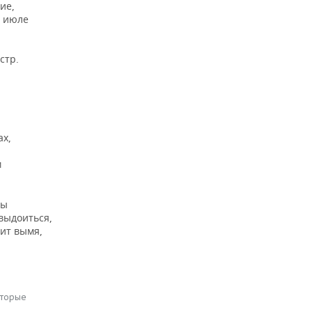
ие,
В июле
стр.
ах,
м
вы
выдоиться,
дит вымя,
оторые