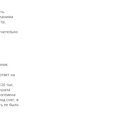
ать
мпаниям
тр,
ачительно
чник.
ответ на
20 тыс.
ешала
лосемена
од снег, в
ть ее было