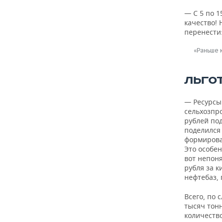
ВОДНЫЕ ВИДЫ СПОРТА
ОБРАЗОВАНИЕ
— С 5 по 1
качество!
ХОККЕЙ С МЯЧОМ
ПРОИСШЕСТВИЯ
перенести
«Раньше 
ЛЬГО
— Ресурсы
сельхозпр
рублей по
поделился
формирова
Это особен
вот непон
рубля за к
нефтебаз,
Всего, по 
тысяч тонн
количество