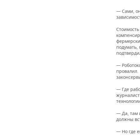
— Сами, он
зависимост
Стоимость 
компенсиру
фермерски
подумать, 
подтверди
— Роботоко
провалил. 
законсерв
— Где рабо
журналист
технологи
— Да, там 
должны вст
— Но где е