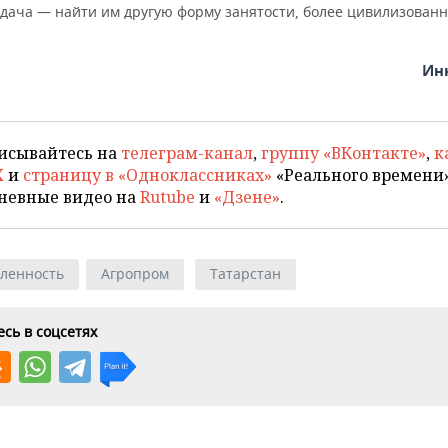
дача — найти им другую форму занятости, более цивилизован
Ин
исывайтесь на
телеграм-канал
,
группу «ВКонтакте»
,
к
X
и
страницу в «Одноклассниках»
«Реального времени»
невные видео на
Rutube
и
«Дзене»
.
ленность
Агропром
Татарстан
сь в соцсетях