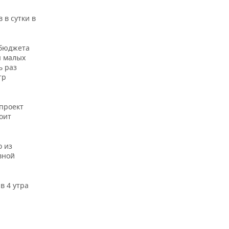
 в сутки в
 бюджета
я малых
ь раз
тр
 проект
оит
о из
вной
в 4 утра