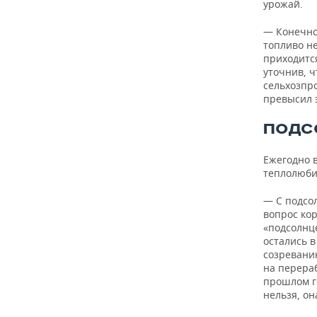
урожай.
— Конечно
топливо н
приходится
уточнив, 
сельхозпр
превысил э
ПОДС
Ежегодно в
теплолюби
— С подсол
вопрос ко
«подсолнце
остались 
созревани
на перераб
прошлом го
нельзя, он