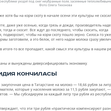
республике уходят под снег неубранные поля, засеянные теплолюбивыми
Фото Олега Тихонова
е хотя бы на корм скоту в начале осени эти культуры не скоси
е, даже уже осенью, когда грязь и дожди, производитель наде
, тогда и скосит. Все ждут до последнего, чтобы скосить, когда
, подморозит, чтобы на корм скоту пошло зерно. Силоса-то уж
рмы заготовили, а это белок, от него надои молока сразу увел
в итоге-то все пропадает, какой смысл эти культуры в нашем р
аны и вынуждены диверсифицировать экономику.
ИДИЯ КОНЧИЛАСЬ!
закупочная цена в Татарстане на молоко — 18,66 рубля за литр
матели, которые у населения молоко за 11,5 рубля закупают, 
етов. — Мы субсидируем за каждый литр три рубля из республи
тверждает, что эти три рубля «практически компенсируют разн