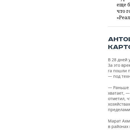
еще б
НЕФТЬ
РОЗНИЧНАЯ ТОРГОВЛЯ
НОВОСТИ ТЕХНОЛОГИЙ
что г
МЕРОПРИЯТИЯ
«Реал
ОПК
ТРАНСПОРТ
IT
НОВОСТИ МЕРОПРИЯТИЙ
СПОРТ
ЭНЕРГЕТИКА
УСЛУГИ
МЕДИА
ВЫЕЗДНАЯ РЕДАКЦИЯ
НОВОСТИ СПОРТА
ОБЩЕСТВО
АНТО
КАРТ
ТЕЛЕКОММУНИКАЦИИ
БИЗНЕС-БРАНЧИ
ФУТБОЛ
НОВОСТИ ОБЩЕСТВА
ФОТОГАЛЕРЕЯ
В 28 дней
ONLINE-КОНФЕРЕНЦИИ
ХОККЕЙ
ВЛАСТЬ
СЮЖЕТЫ
За это вре
га пошли 
— под техн
ОТКРЫТАЯ ЛЕКЦИЯ
БАСКЕТБОЛ
ИНФРАСТРУКТУРА
СПРАВОЧНИК
— Раньше 
ВОЛЕЙБОЛ
ИСТОРИЯ
СПИСОК ПЕРСОН
ПОЛНАЯ ВЕРСИЯ
хватает, 
отметил, 
КИБЕРСПОРТ
КУЛЬТУРА
СПИСОК КОМПАНИЙ
хозяйствах
пределами
ФИГУРНОЕ КАТАНИЕ
МЕДИЦИНА
Марат Ахм
в районах 