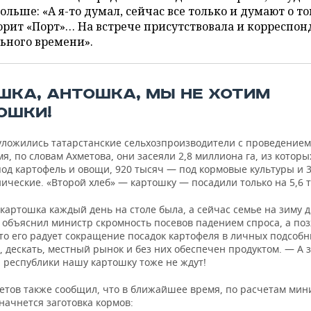
ольше: «А я-то думал, сейчас все только и думают о то
орит «Порт»… На встрече присутствовала и корреспон
ьного времени».
ШКА, АНТОШКА, МЫ НЕ ХОТИМ
ОШКИ!
 уложились татарстанские сельхозпроизводители с проведением
мя, по словам Ахметова, они засеяли 2,8 миллиона га, из которы
под картофель и овощи, 920 тысяч — под кормовые культуры и 
ические. «Второй хлеб» — картошку — посадили только на 5,6 т
картошка каждый день на столе была, а сейчас семье на зиму 
— объяснил министр скромность посевов падением спроса, а по
что его радует сокращение посадок картофеля в личных подсоб
, дескать, местный рынок и без них обеспечен продуктом. — А 
 республики нашу картошку тоже не ждут!
етов также сообщил, что в ближайшее время, по расчетам мин
начнется заготовка кормов: