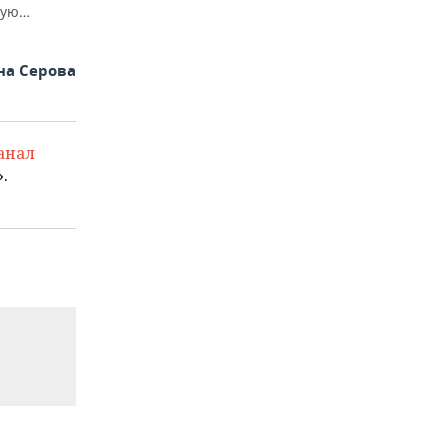
ную…
на Серова
анал
.