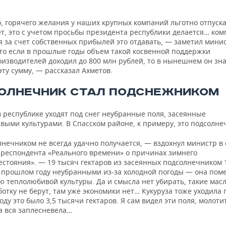
, горячего желания у наших крупных компаний льготно отпуск
ет, это с учетом просьбы президента республики делается… ко
 за счет собственных прибылей это отдавать, — заметил минис
что если в прошлые годы объем такой косвенной поддержки
оизводителей доходил до 800 млн рублей, то в нынешнем он зн
ту сумму, — рассказал Ахметов.
ОЛНЕЧНИК СТАЛ ПОДСНЕЖНИКОМ
 республике уходят под снег неубранные поля, засеянные
выми культурами. В Спасском районе, к примеру, это подсолне
нечником не всегда удачно получается, — вздохнул министр в 
рреспондента «Реального времени» о причинах зимнего
стояния». — 19 тысяч гектаров из засеянных подсолнечником 1
в прошлом году неубранными из-за холодной погоды — она пом
ю теплолюбивой культуры. Да и смысла нет убирать, такие мас
отку не берут, там уже экономики нет… Кукуруза тоже уходила п
ду это было 3,5 тысячи гектаров. Я сам видел эти поля, молоти
а вся заплесневела…