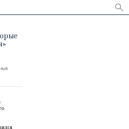
торые
я»
еных
в
го
вился