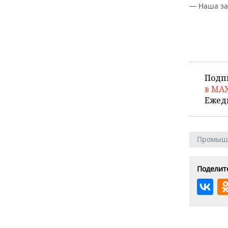
— Наша за
Подп
в MA
Ежед
Промыш
Поделите