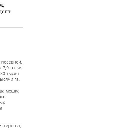
м,
дент
 посевной.
х 7,9 тысяч
330 тысяч
ысячи га.
два мешка
зже
ных
за
истерства,