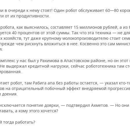
и в очереди к нему стоят! Один робот обслуживает 60—80 коров
и от их продуктивности.
робота, как выяснилось, составляет 15 миллионов рублей, а из
ется 40 процентов от этой суммы. Так что эта техника — не дл
х хозяйств, тут даже крупному молокопроизводителю стоит сем
прежде чем рискнуть вложиться в нее. Косвенно это сам минис
л:
мплекс у нас был у Рахимова в Апастовском районе, но он этот
Не выдержал кредитной нагрузки, сейчас робототехника там ст
ированная.
тает робот, там Рабига апа без работы остается, — указал кто-т
ов на отрицательный побочный эффект внедряемой прогресси
и доения.
исключается понятие доярки, — подтвердил Ахметов. — Но они 
авать, а кому этого хочется?
й тогда работать?