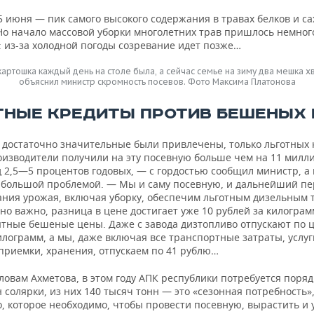
5 июня — пик самого высокого содержания в травах белков и сах
 Но начало массовой уборки многолетних трав пришлось немног
: из-за холодной погоды созревание идет позже…
картошка каждый день на столе была, а сейчас семье на зиму два мешка хв
объяснил министр скромность посевов. Фото Максима Платонова
ТНЫЕ КРЕДИТЫ ПРОТИВ БЕШЕНЫХ 
 достаточно значительные были привлечены, только льготных 
оизводители получили на эту посевную больше чем на 11 милл
д 2,5—5 процентов годовых, — с гордостью сообщил министр, а
 большой проблемой. — Мы и саму посевную, и дальнейший п
ния урожая, включая уборку, обеспечим льготным дизельным 
но важно, разница в цене достигает уже 10 рублей за килограм
ятные бешеные цены. Даже с завода дизтопливо отпускают по 
илограмм, а мы, даже включая все транспортные затраты, услуг
 приемки, хранения, отпускаем по 41 рублю…
словам Ахметова, в этом году АПК республики потребуется поряд
 солярки, из них 140 тысяч тонн — это «сезонная потребность»,
, которое необходимо, чтобы провести посевную, вырастить и 