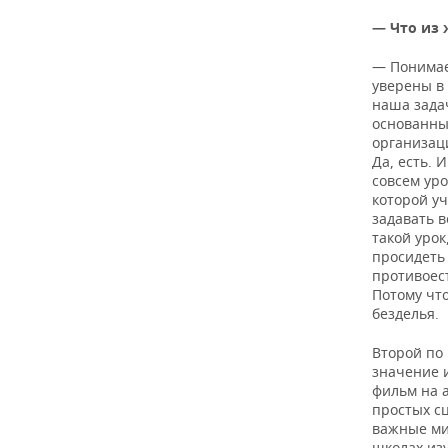
— Что из 
— Понимае
уверены в 
наша задач
основанные
организац
Да, есть. 
совсем уро
которой уч
задавать в
такой урок
просидеть 
противоест
Потому что
безделья.
Второй по
значение и
фильм на 
простых с
важные ми
школах изу