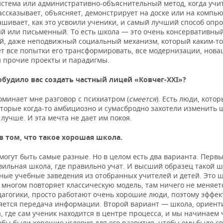
истема или административно-объяснительный метод, когда учит
ассказывает, объясняет, демонстрирует на доске или на компью
шивает, как это усвоили ученики, и самый лучший способ опро
ый или письменный. То есть школа — это очень консервативный
й, даже неподвижный социальный механизм, который каким-то
т все попытки его трансформировать, все модернизации, нова
 прочие проекты и парадигмы.
обудило вас создать частный лицей «Ковчег-
XXI»?
оминает мне разговор с психиатром (
смеется
). Есть люди, кото
оторые когда-то амбициозно и сумасбродно захотели изменить 
 лучше. И эта мечта не дает им покоя.
в том, что такое хорошая школа.
могут быть самые разные. Но в целом есть два варианта. Перв
вильная школа, где правильно учат. И высший образец такой 
ные учебные заведения из отобранных учителей и детей. Это ш
 многом повторяет классическую модель, там ничего не меняетс
дагогики, просто работают очень хорошие люди, поэтому эффе
яется передача информации. Второй вариант — школа, ориен
, где сам ученик находится в центре процесса, и мы начинаем 
обы были хорошие условия для его развития, чтобы ему было с