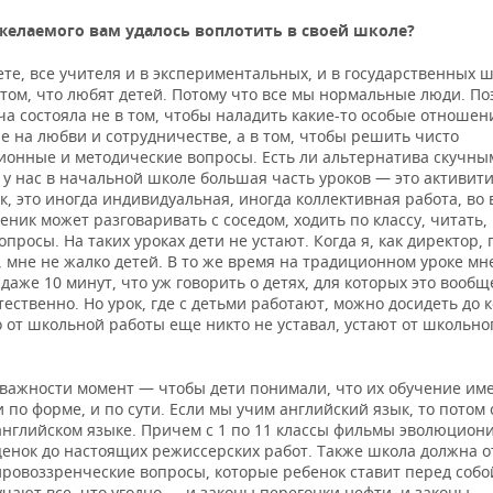
желаемого вам удалось воплотить в своей школе?
те, все учителя и в экспериментальных, и в государственных 
том, что любят детей. Потому что все мы нормальные люди. По
а состояла не в том, чтобы наладить какие-то особые отношен
 на любви и сотрудничестве, а в том, чтобы решить чисто
ионные и методические вопросы. Есть ли альтернатива скучны
И у нас в начальной школе большая часть уроков — это активити
к, это иногда индивидуальная, иногда коллективная работа, во
еник может разговаривать с соседом, ходить по классу, читать,
опросы. На таких уроках дети не устают. Когда я, как директор,
, мне не жалко детей. В то же время на традиционном уроке мн
даже 10 минут, что уж говорить о детях, для которых это вообщ
ественно. Но урок, где с детьми работают, можно досидеть до 
 от школьной работы еще никто не уставал, устают от школьно
 важности момент — чтобы дети понимали, что их обучение име
 по форме, и по сути. Если мы учим английский язык, то потом
английском языке. Причем с 1 по 11 классы фильмы эволюцион
ценок до настоящих режиссерских работ. Также школа должна о
ровоззренческие вопросы, которые ребенок ставит перед собой
чают все, что угодно — и законы перегонки нефти, и законы