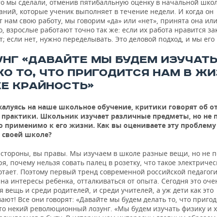
то мы сделали, отменив пятибалльную оценку в начальной шко
аний, которые ученик выполняет в течение недели. И когда он
 нам свою работу, мы говорим «да» или «нет», принята она или
, взрослые работают точно так же: если их работа нравится за
 если нет, нужно переделывать. Это деловой подход, и мы его 
УНГ «ДАВАЙТЕ МЫ БУДЕМ ИЗУЧАТ
О ТО, ЧТО ПРИГОДИТСЯ НАМ В ЖИ
ЖЕ КРАЙНОСТЬ»
жалуясь на наше школьное обучение, критики говорят об о
 практики. Школьник изучает различные предметы, но не 
то применимо к его жизни. Как вы оцениваете эту проблему 
 своей школе?
 стороны, вы правы. Мы изучаем в школе разные вещи, но не 
ря, почему нельзя совать палец в розетку, что такое электричес
отает. Поэтому первый тренд современной российской педагог
на интересы ребенка, отталкиваться от опыта. Сегодня это оче
 вещь и среди родителей, и среди учителей, а уж дети как это
ют! Все они говорят: «Давайте мы будем делать то, что пригод
Это некий революционный лозунг. «Мы будем изучать физику и 