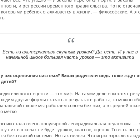
енности, и репрессии временного правительства. Но не отвеча
 которыми ребенок сталкивается в жизни, — философские. А эт
ть.
Есть ли альтернатива скучным урокам? Да, есть. И у нас в
начальной школе большая часть уроков — это активити
 у вас оценочная система? Ваши родители ведь тоже ждут 
 детей?
родители хотят оценки — это миф. На самом деле они хотят резу
ходим другие формы сказать о результате работы, то можно об
начальной школе мы работаем совсем без них, а в средней шко
но метко.
России стала очень популярной леворадикальная педагогика —
то у них в школах не будет уроков, классов, оценок. То есть все 
тся безо всякой системы. Но так нельзя. Это игры взрослых люд