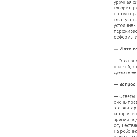
ВОДНЫЕ ВИДЫ СПОРТА
ОБРАЗОВАНИЕ
урочная с
говорит, р
потом спра
ХОККЕЙ С МЯЧОМ
ПРОИСШЕСТВИЯ
тест, устн
устойчивы
переживае
реформы и
— И это п
— Это нап
школой, к
сделать ее
— Вопрос 
— Ответы 
очень пра
это элитар
которая во
зрения пе
осуществл
на ребенка
делать, чт