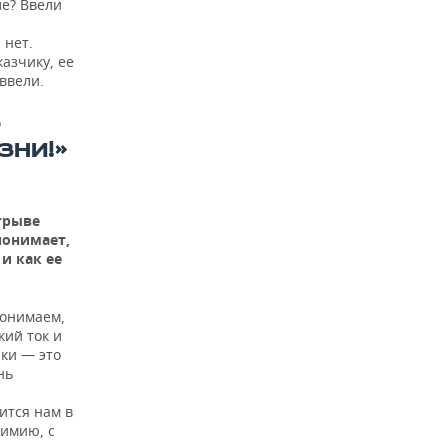
ле? Ввели
 нет.
казчику, ее
ввели.
Ь
ЗНИ!»
трыве
понимает,
и как ее
понимаем,
кий ток и
ики — это
нь
ится нам в
химию, с