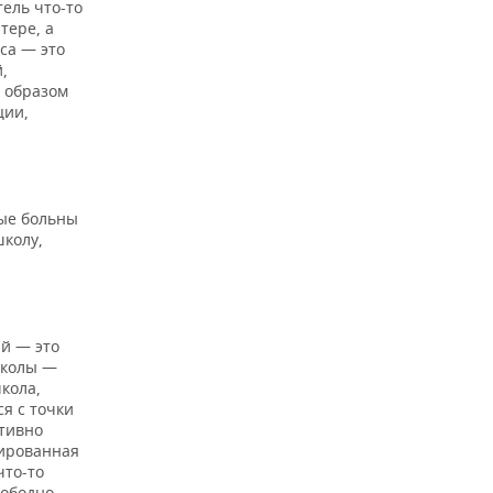
ель что-то
тере, а
са — это
,
 образом
ции,
рые больны
школу,
ый — это
школы —
кола,
я с точки
ктивно
тированная
что-то
вободно.