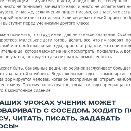
кие операции — и учителя, и дети, и родители, все совершают
о никто не понимает, зачем это надо, и никто не испытывает н
увств. У нас же, если ученик пишет письмо, он знает, что есть
оторый прочитает это письмо. Если он делает некий проект по 
н выступит перед учениками другого класса.
лжен понимать, что труд имеет для него некое значение. Особ
дростков. Маленькие дети готовы делать все, что им говорят, п
рвый и второй школьные годы, просто от радости, что они в кол
чительница, которая может на них посмотреть, похвалить. А во
 не учатся, потому что для них важна осмысленность.
 может быть, банальные вещи, но ребенок заслуживает большег
еть за партой и зубрить. Ведь школьные годы — самые яркие, 
да формируется человек, когда он восприимчив, открыт, наибо
ен к миру. Поэтому очень грустно, когда эти годы превращаютс
 то в монотонное сидение.
НАШИХ УРОКАХ УЧЕНИК МОЖЕТ
ОВАРИВАТЬ С СОСЕДОМ, ХОДИТЬ П
У, ЧИТАТЬ, ПИСАТЬ, ЗАДАВАТЬ
ОСЫ»