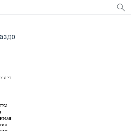
аздо
х лет
тка
я
енная
тил