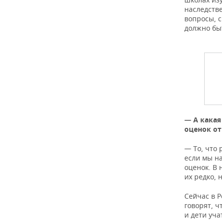
наследств
вопросы, с
должно бы
— А какая
оценок от
— То, что 
если мы на
оценок. В 
их редко, 
Сейчас в 
говорят, ч
и дети уча