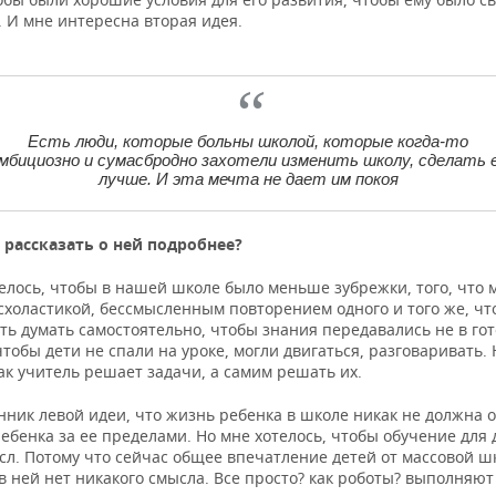
. И мне интересна вторая идея.
Есть люди, которые больны школой, которые когда-то
мбициозно и сумасбродно захотели изменить школу, сделать 
лучше. И эта мечта не дает им покоя
рассказать о ней подробнее?
елось, чтобы в нашей школе было меньше зубрежки, того, что 
схоластикой, бессмысленным повторением одного и того же, ч
ь думать самостоятельно, чтобы знания передавались не в гот
чтобы дети не спали на уроке, могли двигаться, разговаривать.
ак учитель решает задачи, а самим решать их.
нник левой идеи, что жизнь ребенка в школе никак не должна 
ебенка за ее пределами. Но мне хотелось, чтобы обучение для 
сл. Потому что сейчас общее впечатление детей от массовой 
 в ней нет никакого смысла. Все просто? как роботы? выполняют