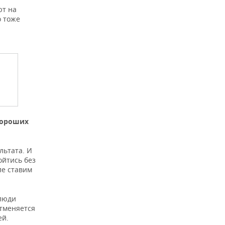
ют на
о тоже
хороших
льтата. И
ойтись без
ле ставим
 люди
отменяется
ей.