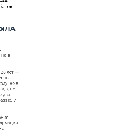
сии
батов.
БЫЛА
о
 Но в
 20 лет —
емены
олу, но в
зад), не
о два
важно, у
ания.
формации
но-