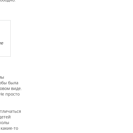
ее
мы
тобы была
овом виде.
 Не просто
отличаться
детей
школы
 какие-то