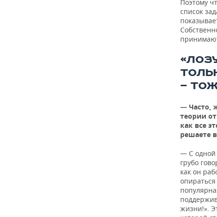
Поэтому ч
список зад
показывает
Собственно
принимают;
«ЛОЗ
ТОЛЬК
— ТО
— Часто, 
теории от
как все э
решаете в
— С одной
грубо гово
как он раб
опираться 
популярная
поддержива
жизни!». 