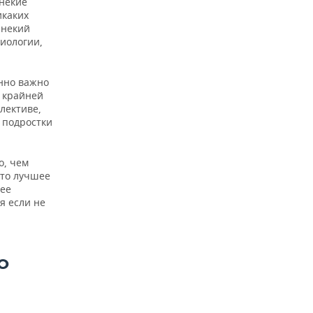
 некие
икаких
 некий
биологии,
енно важно
о крайней
лективе,
т подростки
о, чем
это лучшее
лее
я если не
О