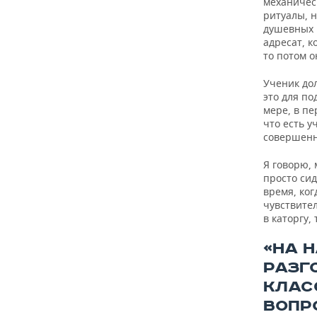
механичес
ритуалы, н
душевных ч
адресат, к
то потом о
Ученик до
это для по
мере, в пе
что есть у
совершенно
Я говорю,
просто сид
время, ког
чувствител
в каторгу,
«НА 
РАЗГ
КЛАСС
ВОПР