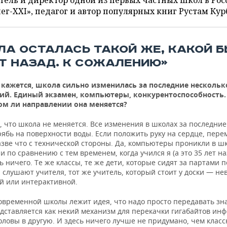
тель и директор одной из первых частных школ в Рос
ег-XXI», педагог и автор популярных книг Рустам Кур
ЛА ОСТАЛАСЬ ТАКОЙ ЖЕ, КАКОЙ 
ЕТ НАЗАД. К СОЖАЛЕНИЮ»
 кажется, школа сильно изменилась за последние нескольк
ий. Единый экзамен, компьютеры, конкурентоспособность.
м ли направлении она меняется?
 что школа не меняется. Все изменения в школах за последние
рябь на поверхности воды. Если положить руку на сердце, пер
зве что с технической стороны. Да, компьютеры проникли в шк
 по сравнению с тем временем, когда учился я (а это 35 лет на
 ничего. Те же классы, те же дети, которые сидят за партами п
 слушают учителя, тот же учитель, который стоит у доски — не
й или интерактивной.
современной школы лежит идея, что надо просто передавать зн
дставляется как некий механизм для перекачки гигабайтов ин
оловы в другую. И здесь ничего лучше не придумано, чем класс