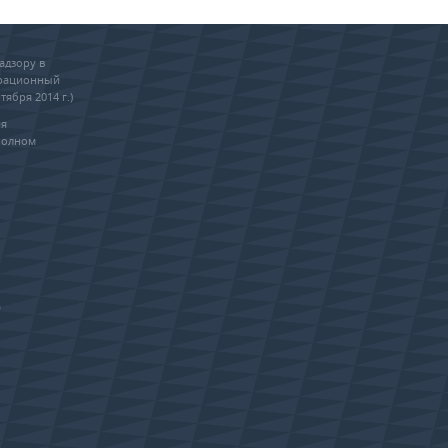
адзору в
трационный
тября 2014 г.)
ия
полном
0