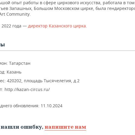
шой опыт работы в сфере циркового искусства, работала в том
тьев Запашных, Большом Московском цирке, была гендиректор
Art Community.
я 2022 года —
директор Казанского цирка.
ты
ион: Татарстан
од: Казань
ес: 420202, площадь Тысячелетия, д.2
т: http://kazan-circus.ru/
еднего обновления:
11.10.2024
 нашли ошибку,
напишите нам