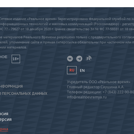
6 Сетевое издание «Реальное время» Зарегистрировано Федеральной службой по н
 информационных технологий и массовых коммуникаций (Роскомнадзор) – регис
 77 - 79627 от 18 декабря 2020 г. (ранее свидетельство Эл № ФС 77-59331 от 18 сен
е материалов Реального Времени разрешено только с предварительного соглас
елей, упоминание сайта и прямая гиперссылка обязательны при частичном или 
нии материалов.
18+
RU
EN
Учредитель ООО «Реальное время»
ИНФОРМАЦИЯ
Главный редактор Саушина А.А.
Телефон редакции: +7 (843) 222-90-8
О ПЕРСОНАЛЬНЫХ ДАННЫХ
info@realnoevremya.ru
рсия
версия