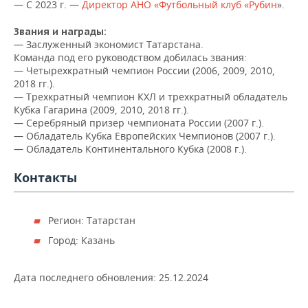
НЕФТЕХИМИЯ
— С 2023 г. —
Директор АНО «Футбольный клуб «Рубин
».
РОЗНИЧНАЯ ТОРГОВЛЯ
НОВОСТИ ТЕХНОЛОГИЙ
МЕРОПРИЯТИЯ
Звания и награды:
НЕФТЬ
— Заслуженный экономист Татарстана.
ТРАНСПОРТ
IT
НОВОСТИ МЕРОПРИЯТИЙ
СПОРТ
Команда под его руководством добилась звания:
ОПК
— Четырехкратный чемпион России (2006, 2009, 2010,
2018 гг.).
УСЛУГИ
МЕДИА
ВЫЕЗДНАЯ РЕДАКЦИЯ
НОВОСТИ СПОРТА
ОБЩЕСТВО
— Трехкратный чемпион КХЛ и трехкратный обладатель
ЭНЕРГЕТИКА
Кубка Гагарина (2009, 2010, 2018 гг.).
ТЕЛЕКОММУНИКАЦИИ
БИЗНЕС-БРАНЧИ
ФУТБОЛ
НОВОСТИ ОБЩЕСТВА
ФОТОГАЛЕРЕЯ
— Серебряный призер чемпионата России (2007 г.).
— Обладатель Кубка Европейских Чемпионов (2007 г.).
— Обладатель Континентального Кубка (2008 г.).
ONLINE-КОНФЕРЕНЦИИ
ХОККЕЙ
ВЛАСТЬ
СЮЖЕТЫ
Контакты
ОТКРЫТАЯ ЛЕКЦИЯ
БАСКЕТБОЛ
ИНФРАСТРУКТУРА
СПРАВОЧНИК
ВОЛЕЙБОЛ
ИСТОРИЯ
СПИСОК ПЕРСОН
ПОЛНАЯ ВЕРСИЯ
Регион: Татарстан
Город: Казань
КИБЕРСПОРТ
КУЛЬТУРА
СПИСОК КОМПАНИЙ
Дата последнего обновления:
25.12.2024
ФИГУРНОЕ КАТАНИЕ
МЕДИЦИНА