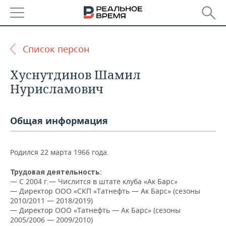
РЕГИОНЫ
Список персон
БАШКОРТОСТАН
НОВОСТИ
Хуснутдинов Шамил
ТАТАРСТАН
АНАЛИТИКА
Нурисламович
УДМУРТИЯ
НОВОСТИ АНАЛИТИКИ
ЭКОНОМИКА
Общая информация
ДЕКЛАРАЦИИ О ДОХОДАХ
НОВОСТИ ЭКОНОМИКИ
ПРОМЫШЛЕННОСТЬ
КОРОЛИ ГОСЗАКАЗА ПФО
ФИНАНСЫ
НОВОСТИ
НЕДВИЖИМОСТЬ
Родился 22 марта 1966 года.
ПРОМЫШЛЕННОСТИ
Трудовая деятельность:
ВУЗЫ ТАТАРСТАНА
БАНКИ
НОВОСТИ НЕДВИЖИМОСТИ
АВТО
— С 2004 г.— Числится в штате клуба «Ак Барс»
АГРОПРОМ
— Директор ООО «СКП «Татнефть — Ак Барс» (сезоны
КОМУ ПРИНАДЛЕЖАТ
БЮДЖЕТ
НОВОСТИ АВТО
БИЗНЕС
2010/2011 — 2018/2019)
ТОРГОВЫЕ ЦЕНТРЫ
МАШИНОСТРОЕНИЕ
— Директор ООО «Татнефть — Ак Барс» (сезоны
ТАТАРСТАНА
2005/2006 — 2009/2010)
ИНВЕСТИЦИИ
НОВОСТИ БИЗНЕСА
ТЕХНОЛОГИИ