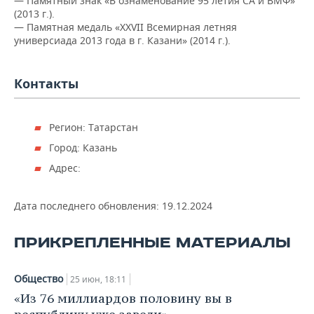
— Памятный знак «В ознаменование 95 летия СА и ВМФ»
ВОДНЫЕ ВИДЫ СПОРТА
ОБРАЗОВАНИЕ
(2013 г.).
— Памятная медаль «XXVII Всемирная летняя
ХОККЕЙ С МЯЧОМ
ПРОИСШЕСТВИЯ
универсиада 2013 года в г. Казани» (2014 г.).
Контакты
Регион: Татарстан
Город: Казань
Адрес:
Дата последнего обновления:
19.12.2024
ПРИКРЕПЛЕННЫЕ МАТЕРИАЛЫ
Общество
25 июн, 18:11
«Из 76 миллиардов половину вы в