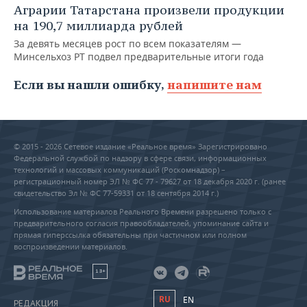
Аграрии Татарстана произвели продукции
на 190,7 миллиарда рублей
За девять месяцев рост по всем показателям —
Минсельхоз РТ подвел предварительные итоги года
Если вы нашли ошибку,
напишите нам
© 2015 - 2026 Сетевое издание «Реальное время» Зарегистрировано
Федеральной службой по надзору в сфере связи, информационных
технологий и массовых коммуникаций (Роскомнадзор) –
регистрационный номер ЭЛ № ФС 77 - 79627 от 18 декабря 2020 г. (ранее
свидетельство Эл № ФС 77-59331 от 18 сентября 2014 г.)
Использование материалов Реального Времени разрешено только с
предварительного согласия правообладателей, упоминание сайта и
прямая гиперссылка обязательны при частичном или полном
воспроизведении материалов.
18+
RU
EN
РЕДАКЦИЯ