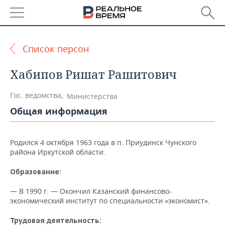
РЕГИОНЫ
Список персон
БАШКОРТОСТАН
НОВОСТИ
Хабипов Ришат Рашитович
ТАТАРСТАН
АНАЛИТИКА
Гос. ведомства
,
Министерства
УДМУРТИЯ
НОВОСТИ АНАЛИТИКИ
ЭКОНОМИКА
Общая информация
ДЕКЛАРАЦИИ О ДОХОДАХ
НОВОСТИ ЭКОНОМИКИ
ПРОМЫШЛЕННОСТЬ
Родился 4 октября 1963 года в п. Приудинск Чунского
КОРОЛИ ГОСЗАКАЗА ПФО
ФИНАНСЫ
НОВОСТИ
НЕДВИЖИМОСТЬ
района Иркутской области.
ПРОМЫШЛЕННОСТИ
Образование:
ВУЗЫ ТАТАРСТАНА
БАНКИ
НОВОСТИ НЕДВИЖИМОСТИ
АВТО
АГРОПРОМ
— В 1990 г. — Окончил Казанский финансово-
КОМУ ПРИНАДЛЕЖАТ
БЮДЖЕТ
НОВОСТИ АВТО
БИЗНЕС
экономический институт по специальности «экономист».
ТОРГОВЫЕ ЦЕНТРЫ
МАШИНОСТРОЕНИЕ
ТАТАРСТАНА
ИНВЕСТИЦИИ
НОВОСТИ БИЗНЕСА
Трудовая деятельность:
ТЕХНОЛОГИИ