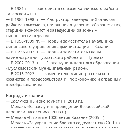
НЕФТЕХИМИЯ
— В 1981 г. — Тракторист в совхозе Бавлинского района
РОЗНИЧНАЯ ТОРГОВЛЯ
НОВОСТИ ТЕХНОЛОГИЙ
МЕРОПРИЯТИЯ
Татарской АССР.
НЕФТЬ
— В 1982-1998 гг. — Инструктор, заведующий отделом
ТРАНСПОРТ
IT
НОВОСТИ МЕРОПРИЯТИЙ
СПОРТ
райкома комсомола, начальник отделения «Союзпечати»,
ОПК
старший экономист и заведующий районным
финансовым отделом.
УСЛУГИ
МЕДИА
ВЫЕЗДНАЯ РЕДАКЦИЯ
НОВОСТИ СПОРТА
ОБЩЕСТВО
— В 1998-1999 гг. — Первый заместитель начальника
ЭНЕРГЕТИКА
финансового управления администрации г. Казани.
ТЕЛЕКОММУНИКАЦИИ
БИЗНЕС-БРАНЧИ
ФУТБОЛ
НОВОСТИ ОБЩЕСТВА
ФОТОГАЛЕРЕЯ
— В 1999-2002 гг. — Первый заместитель главы
администрации Нурлатского района и г. Нурлата.
— В 2002-2013 гг. — Глава муниципального образования
ONLINE-КОНФЕРЕНЦИИ
ХОККЕЙ
ВЛАСТЬ
СЮЖЕТЫ
«Муслюмовский муниципальный район».
— В 2013-2022 г. — заместитель министра сельского
ОТКРЫТАЯ ЛЕКЦИЯ
БАСКЕТБОЛ
ИНФРАСТРУКТУРА
СПРАВОЧНИК
хозяйства и продовольствия РТ по экономике и аграрным
преобразованиям.
ВОЛЕЙБОЛ
ИСТОРИЯ
СПИСОК ПЕРСОН
ПОЛНАЯ ВЕРСИЯ
Награды и звания:
— Заслуженный экономист РТ (2018 г.).
КИБЕРСПОРТ
КУЛЬТУРА
СПИСОК КОМПАНИЙ
— Медаль «За заслуги в проведении Всероссийской
переписи населения» (2003 г.).
ФИГУРНОЕ КАТАНИЕ
МЕДИЦИНА
— Медаль «В память 1000-летия Казани» (2005 г.).
— Медаль «За укрепление боевого содружества» (2011 г.).