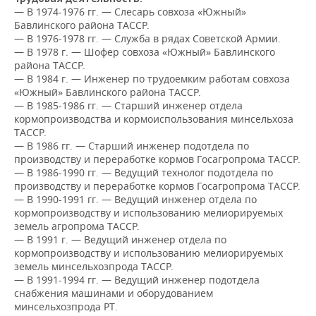
НЕФТЕХИМИЯ
— В 1974-1976 гг. — Слесарь совхоза «Южный»
Бавлинского района ТАССР.
РОЗНИЧНАЯ ТОРГОВЛЯ
НОВОСТИ ТЕХНОЛОГИЙ
МЕРОПРИЯТИЯ
НЕФТЬ
— В 1976-1978 гг. — Служба в рядах Советской Армии.
— В 1978 г. — Шофер совхоза «Южный» Бавлинского
ТРАНСПОРТ
IT
НОВОСТИ МЕРОПРИЯТИЙ
СПОРТ
района ТАССР.
ОПК
— В 1984 г. — Инженер по трудоемким работам совхоза
УСЛУГИ
МЕДИА
ВЫЕЗДНАЯ РЕДАКЦИЯ
НОВОСТИ СПОРТА
ОБЩЕСТВО
«Южный» Бавлинского района ТАССР.
ЭНЕРГЕТИКА
— В 1985-1986 гг. — Старший инженер отдела
кормопроизводства и кормоиспользования минсельхоза
ТЕЛЕКОММУНИКАЦИИ
БИЗНЕС-БРАНЧИ
ФУТБОЛ
НОВОСТИ ОБЩЕСТВА
ФОТОГАЛЕРЕЯ
ТАССР.
— В 1986 гг. — Старший инженер подотдела по
ONLINE-КОНФЕРЕНЦИИ
ХОККЕЙ
ВЛАСТЬ
СЮЖЕТЫ
производству и переработке кормов Госагропрома ТАССР.
— В 1986-1990 гг. — Ведущий технолог подотдела по
производству и переработке кормов Госагропрома ТАССР.
ОТКРЫТАЯ ЛЕКЦИЯ
БАСКЕТБОЛ
ИНФРАСТРУКТУРА
СПРАВОЧНИК
— В 1990-1991 гг. — Ведущий инженер отдела по
кормопроизводству и использованию мелиорируемых
ВОЛЕЙБОЛ
ИСТОРИЯ
СПИСОК ПЕРСОН
ПОЛНАЯ ВЕРСИЯ
земель агропрома ТАССР.
— В 1991 г. — Ведущий инженер отдела по
кормопроизводству и использованию мелиорируемых
КИБЕРСПОРТ
КУЛЬТУРА
СПИСОК КОМПАНИЙ
земель минсельхозпрода ТАССР.
— В 1991-1994 гг. — Ведущий инженер подотдела
ФИГУРНОЕ КАТАНИЕ
МЕДИЦИНА
снабжения машинами и оборудованием
минсельхозпрода РТ.