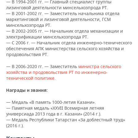
ВОДНЫЕ ВИДЫ СПОРТА
ОБРАЗОВАНИЕ
— В 1994-2001 гг. — Главный специалист группы
лизинговой деятельности минсельхозпрода РТ.
— В 2001-2002 гг. — Заместитель начальника отдела
ХОККЕЙ С МЯЧОМ
ПРОИСШЕСТВИЯ
маркетинговой и лизинговой деятельности, ГСМ
минсельхозпрода РТ.
— В 2002-2005 гг. — Начальник отдела механизации и
электрификации минсельхозпрода РТ.
— С 2006 г. — Начальник отдела инженерно-технического
обеспечения АПК министерства сельского хозяйства и
продовольствия РТ.
— В 2006-2020 гг. — Заместитель
министра сельского
хозяйства и продовольствия РТ по инженерно-
технической политике
.
Награды и звания:
— Медаль «В память 1000-летия Казани».
— Памятная медаль «XXVII Всемирная летняя
универсиада 2013 года в г. Казани» (2014 г.).
— Медаль Республики Татарстан «За доблестный труд»
(2016 г.).