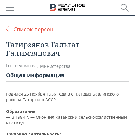
РЕГИОНЫ
Список персон
БАШКОРТОСТАН
НОВОСТИ
Тагирзянов Тальгат
ТАТАРСТАН
АНАЛИТИКА
Галимзянович
УДМУРТИЯ
НОВОСТИ АНАЛИТИКИ
ЭКОНОМИКА
Гос. ведомства
,
Министерства
Общая информация
ДЕКЛАРАЦИИ О ДОХОДАХ
НОВОСТИ ЭКОНОМИКИ
ПРОМЫШЛЕННОСТЬ
КОРОЛИ ГОСЗАКАЗА ПФО
ФИНАНСЫ
НОВОСТИ
НЕДВИЖИМОСТЬ
Родился 25 ноября 1956 года в с. Кандыз Бавлинского
ПРОМЫШЛЕННОСТИ
района Татарской АССР.
ВУЗЫ ТАТАРСТАНА
БАНКИ
НОВОСТИ НЕДВИЖИМОСТИ
АВТО
АГРОПРОМ
Образование:
— В 1984 г. — Окончил Казанский сельскохозяйственный
КОМУ ПРИНАДЛЕЖАТ
БЮДЖЕТ
НОВОСТИ АВТО
БИЗНЕС
институт.
ТОРГОВЫЕ ЦЕНТРЫ
МАШИНОСТРОЕНИЕ
ТАТАРСТАНА
ИНВЕСТИЦИИ
НОВОСТИ БИЗНЕСА
ТЕХНОЛОГИИ
Трудовая деятельность: