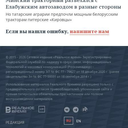
Минский тракторный разъехался с
Елабужским автозаводом в разные стороны
Но татарские аграрии предпочли мощным белорусским
тракторам питерские «Кировцы»
Если вы нашли ошибку,
напишите нам
© 2015 - 2026 Сетевое издание «Реальное время» Зарегистрировано
Федеральной службой по надзору в сфере связи, информационных
технологий и массовых коммуникаций (Роскомнадзор) –
регистрационный номер ЭЛ № ФС 77 - 79627 от 18 декабря 2020 г. (ранее
свидетельство Эл № ФС 77-59331 от 18 сентября 2014 г.)
Использование материалов Реального Времени разрешено только с
предварительного согласия правообладателей, упоминание сайта и
прямая гиперссылка обязательны при частичном или полном
воспроизведении материалов.
18+
RU
EN
РЕДАКЦИЯ