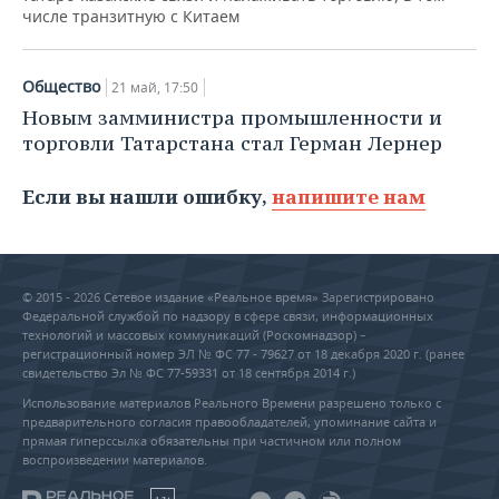
числе транзитную с Китаем
Общество
21 май, 17:50
Новым замминистра промышленности и
торговли Татарстана стал Герман Лернер
Если вы нашли ошибку,
напишите нам
© 2015 - 2026 Сетевое издание «Реальное время» Зарегистрировано
Федеральной службой по надзору в сфере связи, информационных
технологий и массовых коммуникаций (Роскомнадзор) –
регистрационный номер ЭЛ № ФС 77 - 79627 от 18 декабря 2020 г. (ранее
свидетельство Эл № ФС 77-59331 от 18 сентября 2014 г.)
Использование материалов Реального Времени разрешено только с
предварительного согласия правообладателей, упоминание сайта и
прямая гиперссылка обязательны при частичном или полном
воспроизведении материалов.
18+