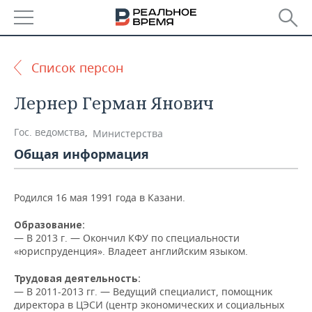
РЕГИОНЫ
Список персон
БАШКОРТОСТАН
НОВОСТИ
Лернер Герман Янович
ТАТАРСТАН
АНАЛИТИКА
Гос. ведомства
,
Министерства
УДМУРТИЯ
НОВОСТИ АНАЛИТИКИ
ЭКОНОМИКА
Общая информация
ДЕКЛАРАЦИИ О ДОХОДАХ
НОВОСТИ ЭКОНОМИКИ
ПРОМЫШЛЕННОСТЬ
Родился 16 мая 1991 года в Казани.
КОРОЛИ ГОСЗАКАЗА ПФО
ФИНАНСЫ
НОВОСТИ
НЕДВИЖИМОСТЬ
ПРОМЫШЛЕННОСТИ
Образование:
— В 2013 г. — Окончил КФУ по специальности
ВУЗЫ ТАТАРСТАНА
БАНКИ
НОВОСТИ НЕДВИЖИМОСТИ
АВТО
«юриспруденция». Владеет английским языком.
АГРОПРОМ
КОМУ ПРИНАДЛЕЖАТ
БЮДЖЕТ
НОВОСТИ АВТО
БИЗНЕС
Трудовая деятельность:
ТОРГОВЫЕ ЦЕНТРЫ
МАШИНОСТРОЕНИЕ
— В 2011-2013 гг. — Ведущий специалист, помощник
ТАТАРСТАНА
директора в ЦЭСИ (центр экономических и социальных
ИНВЕСТИЦИИ
НОВОСТИ БИЗНЕСА
ТЕХНОЛОГИИ