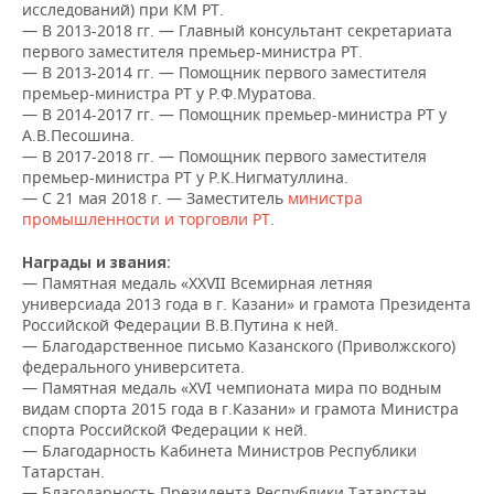
НЕФТЕХИМИЯ
исследований) при КМ РТ.
— В 2013-2018 гг. — Главный консультант секретариата
РОЗНИЧНАЯ ТОРГОВЛЯ
НОВОСТИ ТЕХНОЛОГИЙ
МЕРОПРИЯТИЯ
первого заместителя премьер-министра РТ.
НЕФТЬ
— В 2013-2014 гг. — Помощник первого заместителя
ТРАНСПОРТ
IT
НОВОСТИ МЕРОПРИЯТИЙ
СПОРТ
премьер-министра РТ у Р.Ф.Муратова.
ОПК
— В 2014-2017 гг. — Помощник премьер-министра РТ у
А.В.Песошина.
УСЛУГИ
МЕДИА
ВЫЕЗДНАЯ РЕДАКЦИЯ
НОВОСТИ СПОРТА
ОБЩЕСТВО
— В 2017-2018 гг. — Помощник первого заместителя
ЭНЕРГЕТИКА
премьер-министра РТ у Р.К.Нигматуллина.
ТЕЛЕКОММУНИКАЦИИ
БИЗНЕС-БРАНЧИ
ФУТБОЛ
НОВОСТИ ОБЩЕСТВА
ФОТОГАЛЕРЕЯ
— С 21 мая 2018 г. — Заместитель
министра
промышленности и торговли РТ
.
ONLINE-КОНФЕРЕНЦИИ
ХОККЕЙ
ВЛАСТЬ
СЮЖЕТЫ
Награды и звания:
— Памятная медаль «XXVII Всемирная летняя
ОТКРЫТАЯ ЛЕКЦИЯ
БАСКЕТБОЛ
ИНФРАСТРУКТУРА
СПРАВОЧНИК
универсиада 2013 года в г. Казани» и грамота Президента
Российской Федерации В.В.Путина к ней.
ВОЛЕЙБОЛ
ИСТОРИЯ
СПИСОК ПЕРСОН
— Благодарственное письмо Казанского (Приволжского)
ПОЛНАЯ ВЕРСИЯ
федерального университета.
— Памятная медаль «XVI чемпионата мира по водным
КИБЕРСПОРТ
КУЛЬТУРА
СПИСОК КОМПАНИЙ
видам спорта 2015 года в г.Казани» и грамота Министра
спорта Российской Федерации к ней.
ФИГУРНОЕ КАТАНИЕ
МЕДИЦИНА
— Благодарность Кабинета Министров Республики
Татарстан.
— Благодарность Президента Республики Татарстан.