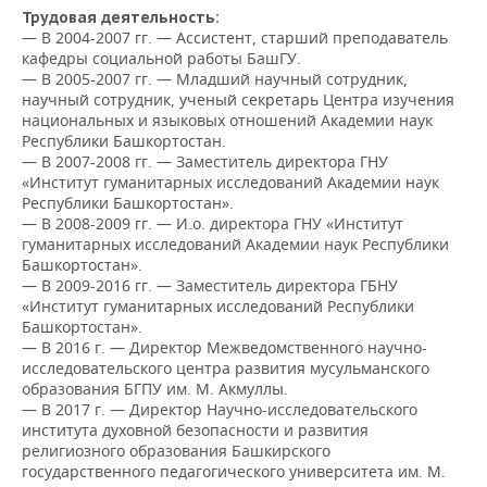
НЕФТЕХИМИЯ
Трудовая деятельность:
— В
2004-2007 гг. — Ассистент, старший преподаватель
РОЗНИЧНАЯ ТОРГОВЛЯ
НОВОСТИ ТЕХНОЛОГИЙ
МЕРОПРИЯТИЯ
НЕФТЬ
кафедры социальной работы БашГУ.
— В 2005-2007 гг. — Младший научный сотрудник,
ТРАНСПОРТ
IT
НОВОСТИ МЕРОПРИЯТИЙ
СПОРТ
научный сотрудник, ученый секретарь Центра изучения
ОПК
национальных и языковых отношений Академии наук
УСЛУГИ
МЕДИА
ВЫЕЗДНАЯ РЕДАКЦИЯ
НОВОСТИ СПОРТА
ОБЩЕСТВО
Республики Башкортостан.
ЭНЕРГЕТИКА
— В 2007-2008 гг. — Заместитель директора ГНУ
«Институт гуманитарных исследований Академии наук
ТЕЛЕКОММУНИКАЦИИ
БИЗНЕС-БРАНЧИ
ФУТБОЛ
НОВОСТИ ОБЩЕСТВА
ФОТОГАЛЕРЕЯ
Республики Башкортостан».
— В 2008-2009 гг. — И.о. директора ГНУ «Институт
ONLINE-КОНФЕРЕНЦИИ
ХОККЕЙ
ВЛАСТЬ
СЮЖЕТЫ
гуманитарных исследований Академии наук Республики
Башкортостан».
— В 2009-2016 гг. — Заместитель директора ГБНУ
ОТКРЫТАЯ ЛЕКЦИЯ
БАСКЕТБОЛ
ИНФРАСТРУКТУРА
СПРАВОЧНИК
«Институт гуманитарных исследований Республики
Башкортостан».
ВОЛЕЙБОЛ
ИСТОРИЯ
СПИСОК ПЕРСОН
ПОЛНАЯ ВЕРСИЯ
— В 2016 г. — Директор Межведомственного научно-
исследовательского центра развития мусульманского
образования БГПУ им. М. Акмуллы.
КИБЕРСПОРТ
КУЛЬТУРА
СПИСОК КОМПАНИЙ
— В 2017 г. — Директор Научно-исследовательского
института духовной безопасности и развития
ФИГУРНОЕ КАТАНИЕ
МЕДИЦИНА
религиозного образования Башкирского
государственного педагогического университета им. М.