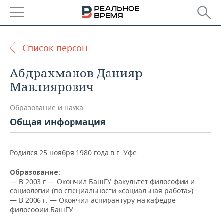
РЕГИОНЫ
Список персон
БАШКОРТОСТАН
НОВОСТИ
Абдрахманов Данияр
ТАТАРСТАН
АНАЛИТИКА
Мавлиярович
УДМУРТИЯ
НОВОСТИ АНАЛИТИКИ
ЭКОНОМИКА
Образование и наука
Общая информация
ДЕКЛАРАЦИИ О ДОХОДАХ
НОВОСТИ ЭКОНОМИКИ
ПРОМЫШЛЕННОСТЬ
КОРОЛИ ГОСЗАКАЗА ПФО
ФИНАНСЫ
НОВОСТИ
НЕДВИЖИМОСТЬ
Родился 25 ноября 1980 года в г. Уфе.
ПРОМЫШЛЕННОСТИ
ВУЗЫ ТАТАРСТАНА
БАНКИ
НОВОСТИ НЕДВИЖИМОСТИ
АВТО
Образование:
АГРОПРОМ
— В
2003 г.— Окончил БашГУ факультет философии и
социологии (по специальности «социальная работа»).
КОМУ ПРИНАДЛЕЖАТ
БЮДЖЕТ
НОВОСТИ АВТО
БИЗНЕС
— В 2006 г. — Окончил аспирантуру на кафедре
ТОРГОВЫЕ ЦЕНТРЫ
МАШИНОСТРОЕНИЕ
ТАТАРСТАНА
философии БашГУ.
ИНВЕСТИЦИИ
НОВОСТИ БИЗНЕСА
ТЕХНОЛОГИИ