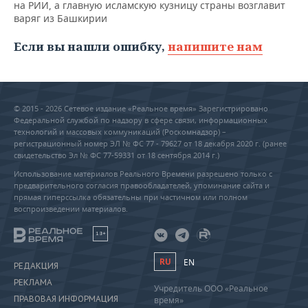
на РИИ, а главную исламскую кузницу страны возглавит
варяг из Башкирии
Если вы нашли ошибку,
напишите нам
© 2015 - 2026 Сетевое издание «Реальное время» Зарегистрировано
Федеральной службой по надзору в сфере связи, информационных
технологий и массовых коммуникаций (Роскомнадзор) –
регистрационный номер ЭЛ № ФС 77 - 79627 от 18 декабря 2020 г. (ранее
свидетельство Эл № ФС 77-59331 от 18 сентября 2014 г.)
Использование материалов Реального Времени разрешено только с
предварительного согласия правообладателей, упоминание сайта и
прямая гиперссылка обязательны при частичном или полном
воспроизведении материалов.
18+
RU
EN
РЕДАКЦИЯ
РЕКЛАМА
Учредитель ООО «Реальное
ПРАВОВАЯ ИНФОРМАЦИЯ
время»