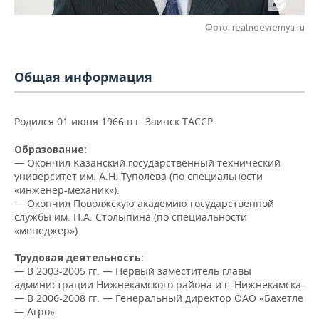
НЕФТЕХИМИЯ
РОЗНИЧНАЯ ТОРГОВЛЯ
НОВОСТИ ТЕХНОЛОГИЙ
МЕРОПРИЯТИЯ
Фото: realnoevremya.ru
НЕФТЬ
ТРАНСПОРТ
IT
НОВОСТИ МЕРОПРИЯТИЙ
СПОРТ
ОПК
Общая информация
УСЛУГИ
МЕДИА
ВЫЕЗДНАЯ РЕДАКЦИЯ
НОВОСТИ СПОРТА
ОБЩЕСТВО
ЭНЕРГЕТИКА
Родился 01 июня 1966 в г. Заинск ТАССР.
ТЕЛЕКОММУНИКАЦИИ
БИЗНЕС-БРАНЧИ
ФУТБОЛ
НОВОСТИ ОБЩЕСТВА
ФОТОГАЛЕРЕЯ
Образование:
ONLINE-КОНФЕРЕНЦИИ
ХОККЕЙ
ВЛАСТЬ
СЮЖЕТЫ
— Окончил Казанский государственный технический
университет им. А.Н. Туполева (по специальности
ОТКРЫТАЯ ЛЕКЦИЯ
БАСКЕТБОЛ
ИНФРАСТРУКТУРА
«инженер-механик»).
СПРАВОЧНИК
— Окончил Поволжскую академию государственной
службы им. П.А. Столыпина (по специальности
ВОЛЕЙБОЛ
ИСТОРИЯ
СПИСОК ПЕРСОН
ПОЛНАЯ ВЕРСИЯ
«менеджер»).
КИБЕРСПОРТ
КУЛЬТУРА
СПИСОК КОМПАНИЙ
Трудовая деятельность:
— В 2003-2005 гг. — Первый заместитель главы
администрации Нижнекамского района и г. Нижнекамска.
ФИГУРНОЕ КАТАНИЕ
МЕДИЦИНА
— В 2006-2008 гг. — Генеральный директор ОАО «Бахетле
— Агро».