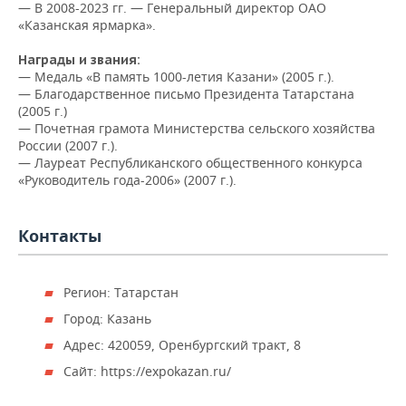
ВОДНЫЕ ВИДЫ СПОРТА
ОБРАЗОВАНИЕ
— В 2008-2023 гг. — Генеральный директор ОАО
«Казанская ярмарка».
ХОККЕЙ С МЯЧОМ
ПРОИСШЕСТВИЯ
Награды и звания:
— Медаль «В память 1000-летия Казани» (2005 г.).
— Благодарственное письмо Президента Татарстана
(2005 г.)
— Почетная грамота Министерства сельского хозяйства
России (2007 г.).
— Лауреат Республиканского общественного конкурса
«Руководитель года-2006» (2007 г.).
Контакты
Регион: Татарстан
Город: Казань
Адрес: 420059, Оренбургский тракт, 8
Сайт: https://expokazan.ru/