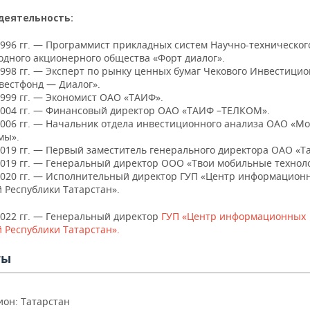
деятельность:
1996 гг. — Программист прикладных систем Научно-техническог
дного акционерного общества «Форт диалог».
998 гг. — Эксперт по рынку ценных бумаг Чекового Инвестици
вестфонд — Диалог».
1999 гг. — Экономист ОАО «ТАИФ».
2004 гг. — Финансовый директор ОАО «ТАИФ –ТЕЛКОМ».
2006 гг. — Начальник отдела инвестиционного анализа ОАО «М
мы».
019 гг. — Первый заместитель генерального директора ОАО «Т
2019 гг. — Генеральный директор ООО «Твои мобильные технол
2020 гг. — Исполнительный директор ГУП «Центр информацион
 Республики Татарстан».
2022 гг. — Генеральный директор
ГУП «Центр информационных
 Республики Татарстан».
ты
ион: Татарстан