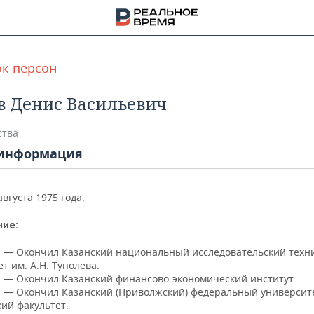
к персон
в Денис Васильевич
ства
информация
августа 1975 года.
ние:
г. — Окончил Казанский национальный исследовательский техн
т им. А.Н. Туполева.
НА
г. — Окончил Казанский финансово-экономический институт.
г. — Окончил Казанский (Приволжский) федеральный университ
ий факультет.