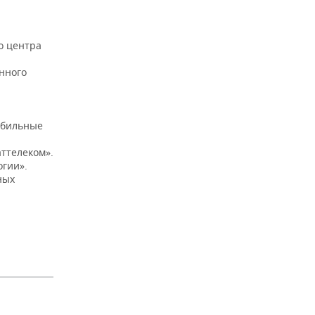
о центра
онного
обильные
аттелеком».
огии».
ных