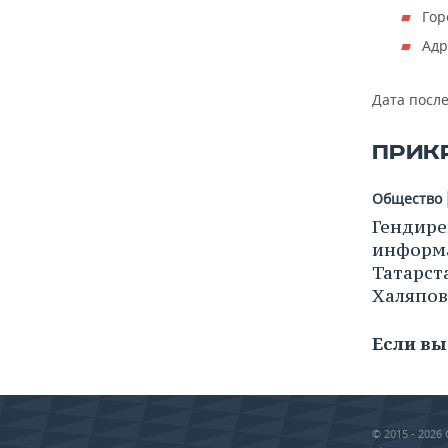
ВОДНЫЕ ВИДЫ СПОРТА
ОБРАЗОВАНИЕ
Гор
Адр
ХОККЕЙ С МЯЧОМ
ПРОИСШЕСТВИЯ
Дата посл
ПРИК
Общество
Гендире
информ
Татарст
Халяпов
Если вы
© 2015 - 202