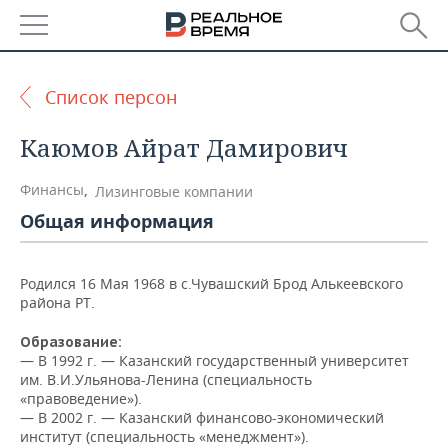
РЕГИОНЫ
Список персон
БАШКОРТОСТАН
НОВОСТИ
Каюмов Айрат Дамирович
ТАТАРСТАН
АНАЛИТИКА
Финансы
,
Лизинговые компании
УДМУРТИЯ
НОВОСТИ АНАЛИТИКИ
ЭКОНОМИКА
Общая информация
ДЕКЛАРАЦИИ О ДОХОДАХ
НОВОСТИ ЭКОНОМИКИ
ПРОМЫШЛЕННОСТЬ
Родился 16 Мая 1968 в с.Чувашский Брод Алькеевского
КОРОЛИ ГОСЗАКАЗА ПФО
ФИНАНСЫ
НОВОСТИ
НЕДВИЖИМОСТЬ
района РТ.
ПРОМЫШЛЕННОСТИ
Образование:
ВУЗЫ ТАТАРСТАНА
БАНКИ
НОВОСТИ НЕДВИЖИМОСТИ
АВТО
— В 1992 г. — Казанский государственный университет
АГРОПРОМ
им. В.И.Ульянова-Ленина (специальность
КОМУ ПРИНАДЛЕЖАТ
БЮДЖЕТ
НОВОСТИ АВТО
БИЗНЕС
«правоведение»).
ТОРГОВЫЕ ЦЕНТРЫ
МАШИНОСТРОЕНИЕ
— В 2002 г. — Казанский финансово-экономический
ТАТАРСТАНА
институт (специальность «менеджмент»).
ИНВЕСТИЦИИ
НОВОСТИ БИЗНЕСА
ТЕХНОЛОГИИ