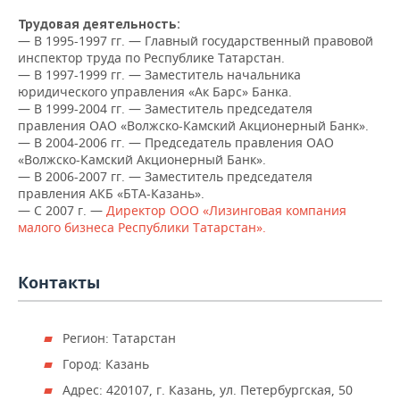
НЕФТЕХИМИЯ
Трудовая деятельность:
РОЗНИЧНАЯ ТОРГОВЛЯ
НОВОСТИ ТЕХНОЛОГИЙ
МЕРОПРИЯТИЯ
— В 1995-1997 гг. — Главный государственный правовой
НЕФТЬ
инспектор труда по Республике Татарстан.
ТРАНСПОРТ
IT
НОВОСТИ МЕРОПРИЯТИЙ
— В 1997-1999 гг. — Заместитель начальника
СПОРТ
ОПК
юридического управления «Ак Барс» Банка.
— В 1999-2004 гг. — Заместитель председателя
УСЛУГИ
МЕДИА
ВЫЕЗДНАЯ РЕДАКЦИЯ
НОВОСТИ СПОРТА
ОБЩЕСТВО
правления ОАО «Волжско-Камский Акционерный Банк».
ЭНЕРГЕТИКА
— В 2004-2006 гг. — Председатель правления ОАО
ТЕЛЕКОММУНИКАЦИИ
БИЗНЕС-БРАНЧИ
ФУТБОЛ
НОВОСТИ ОБЩЕСТВА
ФОТОГАЛЕРЕЯ
«Волжско-Камский Акционерный Банк».
— В 2006-2007 гг. — Заместитель председателя
правления АКБ «БТА-Казань».
ONLINE-КОНФЕРЕНЦИИ
ХОККЕЙ
ВЛАСТЬ
СЮЖЕТЫ
— С 2007 г. —
Директор ООО «Лизинговая компания
малого бизнеса Республики Татарстан».
ОТКРЫТАЯ ЛЕКЦИЯ
БАСКЕТБОЛ
ИНФРАСТРУКТУРА
СПРАВОЧНИК
ВОЛЕЙБОЛ
ИСТОРИЯ
СПИСОК ПЕРСОН
Контакты
ПОЛНАЯ ВЕРСИЯ
КИБЕРСПОРТ
КУЛЬТУРА
СПИСОК КОМПАНИЙ
Регион: Татарстан
ФИГУРНОЕ КАТАНИЕ
МЕДИЦИНА
Город: Казань
Адрес: 420107, г. Казань, ул. Петербургская, 50