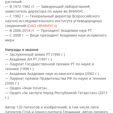
ВОДНЫЕ ВИДЫ СПОРТА
ОБРАЗОВАНИЕ
растений.
— В 1972-1982 гг. — Заведующий лабораторией,
заместитель директора по науке во ВНИИУС.
ХОККЕЙ С МЯЧОМ
ПРОИСШЕСТВИЯ
— С 1982 г. — Генеральный директор Всероссийского
научно-исследовательского института углеводородных
соединений (
ОАО «ВНИИУС»
).
— В 2006-2014 гг. — Президент Академии наук РТ.
— С 2008 г. — Вице-президент Академии наук исламского
мира.
Награды и звания:
— Заслуженный химик РТ (1990 г.).
— Академик АН РТ (1991 г.).
— Лауреат Государственной премии РТ по науке и
технике (1998 г.).
— Академик Академии наук исламского мира (2002 г.).
— Лауреат премии Правительства РФ по науке и технике
(2005 г.).
— Орден «Знак почета».
— Орден «За заслуги перед Республикой Татарстан» (2013
г.).
Автор 120 патентов и изобретений, в том числе пяти
патентов США и одного патента Германии. Автор первого