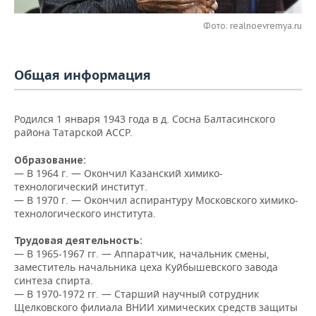
НЕФТЕХИМИЯ
РОЗНИЧНАЯ ТОРГОВЛЯ
НОВОСТИ ТЕХНОЛОГИЙ
МЕРОПРИЯТИЯ
Фото: realnoevremya.ru
НЕФТЬ
ТРАНСПОРТ
IT
НОВОСТИ МЕРОПРИЯТИЙ
СПОРТ
ОПК
Общая информация
УСЛУГИ
МЕДИА
ВЫЕЗДНАЯ РЕДАКЦИЯ
НОВОСТИ СПОРТА
ОБЩЕСТВО
ЭНЕРГЕТИКА
Родился 1 января 1943 года в д. Сосна Балтасинского
ТЕЛЕКОММУНИКАЦИИ
БИЗНЕС-БРАНЧИ
ФУТБОЛ
НОВОСТИ ОБЩЕСТВА
ФОТОГАЛЕРЕЯ
района Татарской АССР.
ONLINE-КОНФЕРЕНЦИИ
ХОККЕЙ
ВЛАСТЬ
СЮЖЕТЫ
Образование:
— В 1964 г. — Окончил Казанский химико-
технологический институт.
ОТКРЫТАЯ ЛЕКЦИЯ
БАСКЕТБОЛ
ИНФРАСТРУКТУРА
СПРАВОЧНИК
— В 1970 г. — Окончил аспирантуру Московского химико-
технологического института.
ВОЛЕЙБОЛ
ИСТОРИЯ
СПИСОК ПЕРСОН
ПОЛНАЯ ВЕРСИЯ
Трудовая деятельность:
КИБЕРСПОРТ
КУЛЬТУРА
СПИСОК КОМПАНИЙ
— В 1965-1967 гг. — Аппаратчик, начальник смены,
заместитель начальника цеха Куйбышевского завода
синтеза спирта.
ФИГУРНОЕ КАТАНИЕ
МЕДИЦИНА
— В 1970-1972 гг. — Старший научный сотрудник
Щелковского филиала ВНИИ химических средств защиты