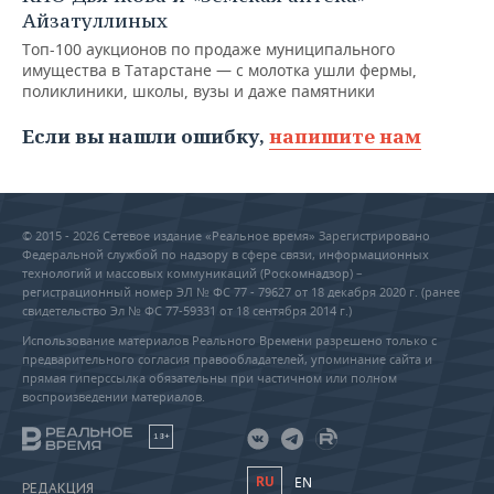
Айзатуллиных
Топ-100 аукционов по продаже муниципального
имущества в Татарстане — с молотка ушли фермы,
поликлиники, школы, вузы и даже памятники
Если вы нашли ошибку,
напишите нам
© 2015 - 2026 Сетевое издание «Реальное время» Зарегистрировано
Федеральной службой по надзору в сфере связи, информационных
технологий и массовых коммуникаций (Роскомнадзор) –
регистрационный номер ЭЛ № ФС 77 - 79627 от 18 декабря 2020 г. (ранее
свидетельство Эл № ФС 77-59331 от 18 сентября 2014 г.)
Использование материалов Реального Времени разрешено только с
предварительного согласия правообладателей, упоминание сайта и
прямая гиперссылка обязательны при частичном или полном
воспроизведении материалов.
18+
RU
EN
РЕДАКЦИЯ