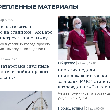
РЕПЛЕННЫЕ МАТЕРИАЛЫ
ар, 07:00
не выезжать на
»: на стадионе «Ак Барс
построят горнолыжку
у в условиях города проекту
уют высокую посещаемость
26 ноя, 12:14
Общество
21 мар, 12:00
Татарстана сдул пыль
События недели:
тов застройки правого
подорожавшие маски, 
Казанки
замглавы МЧС Татарст
возрождение «Сантех
Чем запомнились татарстанц
уходящие 7 дней
Происшествия
01 дек, 00:00