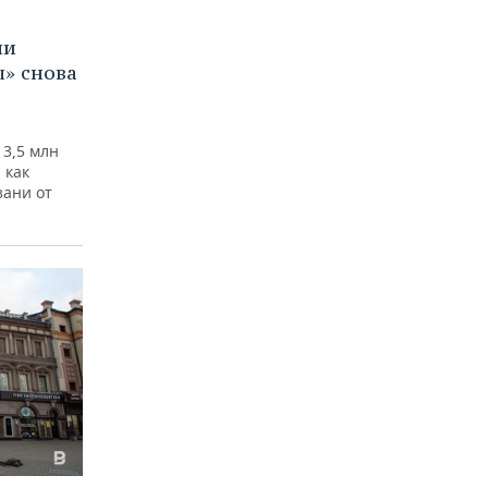
ми
ы» снова
 3,5 млн
 как
зани от