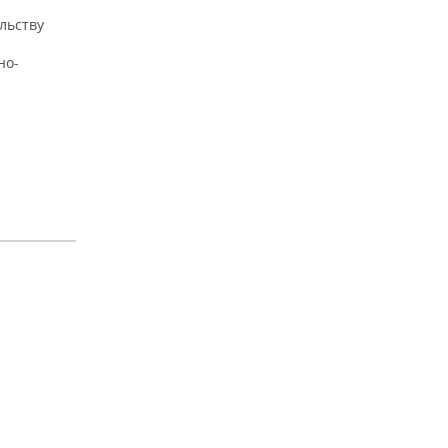
льству
но-