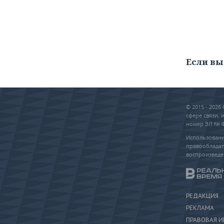
Если вы
© 2015 - 202
сфере связи,
номер ЭЛ № ФС
Использовани
правообладат
воспроизведе
РЕДАКЦИЯ
РЕКЛАМА
ПРАВОВАЯ 