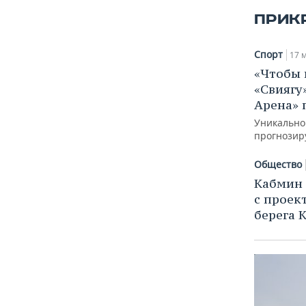
ВОДНЫЕ ВИДЫ СПОРТА
ОБРАЗОВАНИЕ
ПРИК
ХОККЕЙ С МЯЧОМ
ПРОИСШЕСТВИЯ
Спорт
17 м
«Чтобы 
«Свиягу
Арена» 
Уникальном
прогнозир
Общество
Кабмин 
с проек
берега 