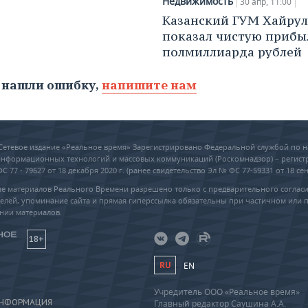
Недвижимость
30 апр, 11:00
Казанский ГУМ Хайру
показал чистую прибы
полмиллиарда рублей
 нашли ошибку,
напишите нам
6 Сетевое издание «Реальное время» Зарегистрировано Федеральной службой по н
 информационных технологий и массовых коммуникаций (Роскомнадзор) – регис
 77 - 79627 от 18 декабря 2020 г. (ранее свидетельство Эл № ФС 77-59331 от 18 сен
е материалов Реального Времени разрешено только с предварительного соглас
елей, упоминание сайта и прямая гиперссылка обязательны при частичном или 
нии материалов.
18+
RU
EN
Учредитель ООО «Реальное время»
ИНФОРМАЦИЯ
Главный редактор Саушина А.А.