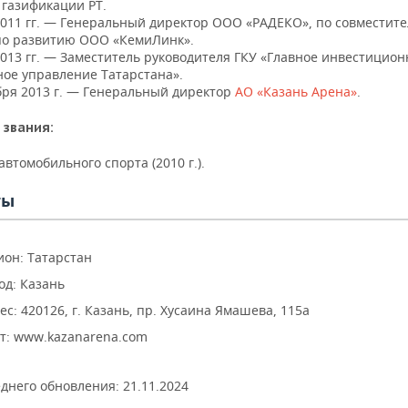
 газификации РТ.
2011 гг. — Генеральный директор ООО «РАДЕКО», по совместите
по развитию ООО «КемиЛинк».
013 гг. — Заместитель руководителя ГКУ «Главное инвестицион
ное управление Татарстана».
бря 2013 г. — Генеральный директор
АО «Казань Арена»
.
 звания:
втомобильного спорта (2010 г.).
ты
ион: Татарстан
од: Казань
ес: 420126, г. Казань, пр. Хусаина Ямашева, 115а
т: www.kazanarena.com
еднего обновления:
21.11.2024