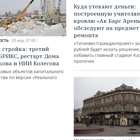
Куда утекают деньги:
построенную учителя
кровлю «Ак Барс Арен
обследуют на предмет
ремонта
ость
20 мар, 07:00
«Татинвестгражданпроект» за
 стройка: третий
рублей будет искать решение,
избавить главный стадион Ка
 БРИКС, рестарт Дома
протечек
ова и НИИ Колесова
ковых объектов капитального
тва по версии «Реального