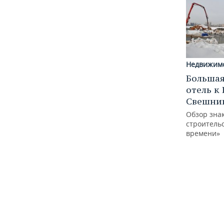
Недвижим
Большая
отель к
Свешник
Обзор зна
строительс
времени»