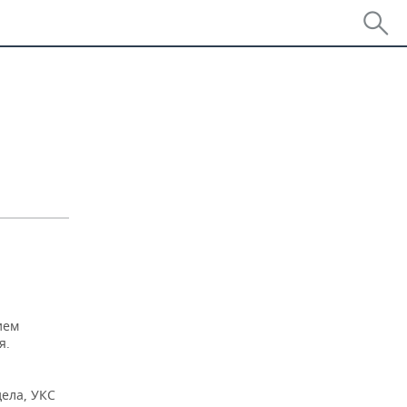
ием
я.
дела, УКС