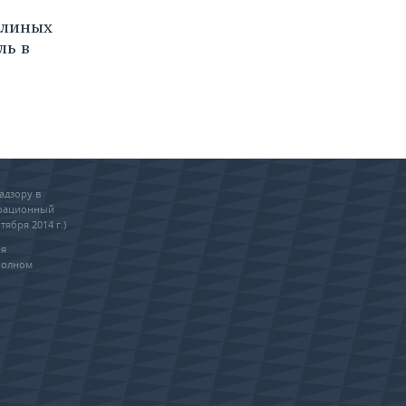
ллиных
ль в
адзору в
трационный
тября 2014 г.)
ия
полном