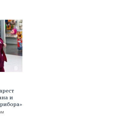
арест
ана и
прибора»
ам