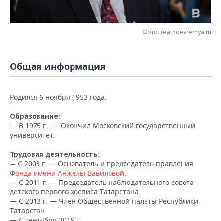
НЕФТЕХИМИЯ
РОЗНИЧНАЯ ТОРГОВЛЯ
НОВОСТИ ТЕХНОЛОГИЙ
МЕРОПРИЯТИЯ
НЕФТЬ
Фото: realnoevremya.ru
ТРАНСПОРТ
IT
НОВОСТИ МЕРОПРИЯТИЙ
СПОРТ
ОПК
УСЛУГИ
МЕДИА
ВЫЕЗДНАЯ РЕДАКЦИЯ
НОВОСТИ СПОРТА
ОБЩЕСТВО
Общая информация
ЭНЕРГЕТИКА
ТЕЛЕКОММУНИКАЦИИ
БИЗНЕС-БРАНЧИ
ФУТБОЛ
НОВОСТИ ОБЩЕСТВА
ФОТОГАЛЕРЕЯ
Родился 6 ноября 1953 года.
ONLINE-КОНФЕРЕНЦИИ
ХОККЕЙ
ВЛАСТЬ
СЮЖЕТЫ
Образование:
— В
1975 г . — Окончил Московский государственный
ОТКРЫТАЯ ЛЕКЦИЯ
БАСКЕТБОЛ
ИНФРАСТРУКТУРА
СПРАВОЧНИК
университет.
ВОЛЕЙБОЛ
ИСТОРИЯ
СПИСОК ПЕРСОН
ПОЛНАЯ ВЕРСИЯ
Трудовая деятельность:
С 2003 г. — Основатель и председатель правления
—
Фонда имени Анжелы Вавиловой
.
КИБЕРСПОРТ
КУЛЬТУРА
СПИСОК КОМПАНИЙ
— С 2011 г. — Председатель наблюдательного совета
детского первого хосписа Татарстана.
ФИГУРНОЕ КАТАНИЕ
МЕДИЦИНА
— С 2013 г. — Член Общественной палаты Республики
Татарстан.
— С сентября 2019 г