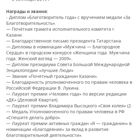
ВОДНЫЕ ВИДЫ СПОРТА
ОБРАЗОВАНИЕ
Награды и звания:
ХОККЕЙ С МЯЧОМ
ПРОИСШЕСТВИЯ
-
Диплом «Благотворитель года» с вручением медали «За
Благотворительность».
— Почётная грамота исполнительного комитета г.
Казани.
— Благодарственное письмо президента Татарстана.
— Дипломы в номинации «Мужчина — Благородное
Сердце» в городском конкурсе «Женщина года. Мужчина
года: Женский взгляд — 2009».
— Диплом президиума Совета Большой Международной
Энциклопедии «лучшие Люди»
— Звание «Почетный гражданин Казани».
— Благодарность уполномоченного по правам человека в
Российской Федерации В. Лукина.
— Лауреат премии «Человек года» по версии редакции
«ДК» (Деловой Квартал).
— Лауреат премии Владимира Высоцкого «Своя колея» (2.
— Медаль Уполномоченного по правам человека в РФ
«Спешите делать добро».
— Лауреат премии активных граждан «Я — гражданин» в
номинации «Благодеяние» за вклад в развитие
благотворительной деятельности».