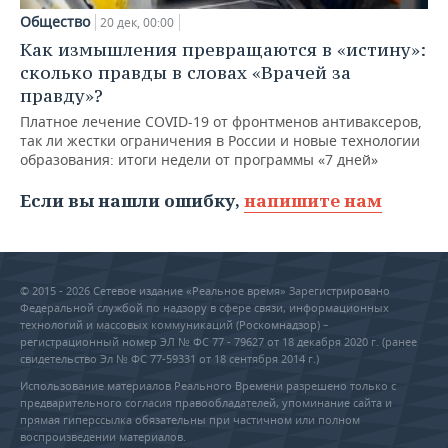
Общество
20 дек, 00:00
Как измышления превращаются в «истину»:
сколько правды в словах «Врачей за
правду»?
Платное лечение COVID-19 от фронтменов антиваксеров,
так ли жестки ограничения в России и новые технологии
образования: итоги недели от программы «7 дней»
Если вы нашли ошибку,
напишите нам
© 2015 - 2026 Сетевое издание «Реальное время» Зарегистрировано
Федеральной службой по надзору в сфере связи, информационных
технологий и массовых коммуникаций (Роскомнадзор) –
регистрационный номер ЭЛ № ФС 77 - 79627 от 18 декабря 2020 г. (ранее
свидетельство Эл № ФС 77-59331 от 18 сентября 2014 г.)
Использование материалов Реального Времени разрешено только с
предварительного согласия правообладателей, упоминание сайта и
прямая гиперссылка обязательны при частичном или полном
воспроизведении материалов.