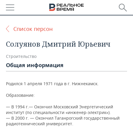
РЕГИОНЫ
Список персон
БАШКОРТОСТАН
НОВОСТИ
Солуянов Дмитрий Юрьевич
ТАТАРСТАН
АНАЛИТИКА
Строительство
УДМУРТИЯ
НОВОСТИ АНАЛИТИКИ
ЭКОНОМИКА
Общая информация
ДЕКЛАРАЦИИ О ДОХОДАХ
НОВОСТИ ЭКОНОМИКИ
ПРОМЫШЛЕННОСТЬ
Родился 1 апреля 1971 года в г. Нижнекамск.
КОРОЛИ ГОСЗАКАЗА ПФО
ФИНАНСЫ
НОВОСТИ
НЕДВИЖИМОСТЬ
ПРОМЫШЛЕННОСТИ
Образование:
ВУЗЫ ТАТАРСТАНА
БАНКИ
НОВОСТИ НЕДВИЖИМОСТИ
АВТО
— В 1994 г.— Окончил Московский Энергетический
АГРОПРОМ
институт (по специальности «инженер-электрик»).
КОМУ ПРИНАДЛЕЖАТ
БЮДЖЕТ
НОВОСТИ АВТО
БИЗНЕС
— В 2000 г. — Окончил Таганрогский государственный
ТОРГОВЫЕ ЦЕНТРЫ
МАШИНОСТРОЕНИЕ
радиотехнический университет.
ТАТАРСТАНА
ИНВЕСТИЦИИ
НОВОСТИ БИЗНЕСА
ТЕХНОЛОГИИ