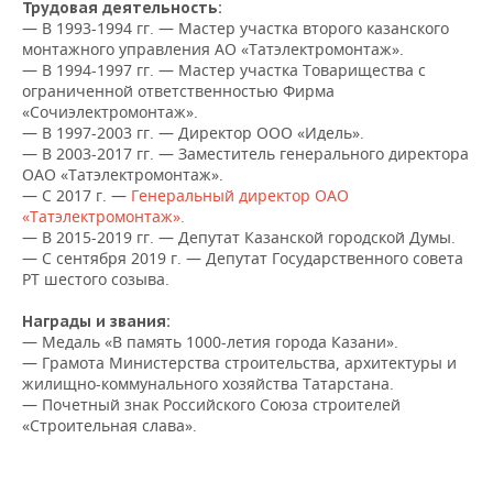
НЕФТЕХИМИЯ
Трудовая деятельность:
— В 1993-1994 гг. — Мастер участка второго казанского
РОЗНИЧНАЯ ТОРГОВЛЯ
НОВОСТИ ТЕХНОЛОГИЙ
МЕРОПРИЯТИЯ
монтажного управления АО «Татэлектромонтаж».
НЕФТЬ
— В 1994-1997 гг. — Мастер участка Товарищества с
ограниченной ответственностью Фирма
ТРАНСПОРТ
IT
НОВОСТИ МЕРОПРИЯТИЙ
СПОРТ
ОПК
«Сочиэлектромонтаж».
— В 1997-2003 гг. — Директор ООО «Идель».
УСЛУГИ
МЕДИА
ВЫЕЗДНАЯ РЕДАКЦИЯ
НОВОСТИ СПОРТА
ОБЩЕСТВО
— В 2003-2017 гг. — Заместитель генерального директора
ЭНЕРГЕТИКА
ОАО «Татэлектромонтаж».
ТЕЛЕКОММУНИКАЦИИ
БИЗНЕС-БРАНЧИ
ФУТБОЛ
НОВОСТИ ОБЩЕСТВА
ФОТОГАЛЕРЕЯ
— С 2017 г. —
Генеральный директор ОАО
«Татэлектромонтаж».
— В 2015-2019 гг. — Депутат Казанской городской Думы.
ONLINE-КОНФЕРЕНЦИИ
ХОККЕЙ
ВЛАСТЬ
СЮЖЕТЫ
— С сентября 2019 г. — Депутат Государственного совета
РТ шестого созыва.
ОТКРЫТАЯ ЛЕКЦИЯ
БАСКЕТБОЛ
ИНФРАСТРУКТУРА
СПРАВОЧНИК
Награды и звания:
— Медаль «В память 1000-летия города Казани».
ВОЛЕЙБОЛ
ИСТОРИЯ
СПИСОК ПЕРСОН
ПОЛНАЯ ВЕРСИЯ
— Грамота Министерства строительства, архитектуры и
жилищно-коммунального хозяйства Татарстана.
КИБЕРСПОРТ
КУЛЬТУРА
СПИСОК КОМПАНИЙ
— Почетный знак Российского Союза строителей
«Строительная слава».
ФИГУРНОЕ КАТАНИЕ
МЕДИЦИНА