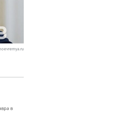
noevremya.ru
авра в