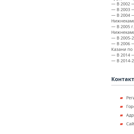
ВОДНЫЕ ВИДЫ СПОРТА
ОБРАЗОВАНИЕ
— В 2002 
— В 2003 —
ХОККЕЙ С МЯЧОМ
ПРОИСШЕСТВИЯ
— В 2004 —
Нижнекамс
— В 2005 
Нижнекамс
— В 2005-
— В 2006 
Казани по
— В 2014 
— В 2014-2
Контак
Рег
Гор
Адр
Сай