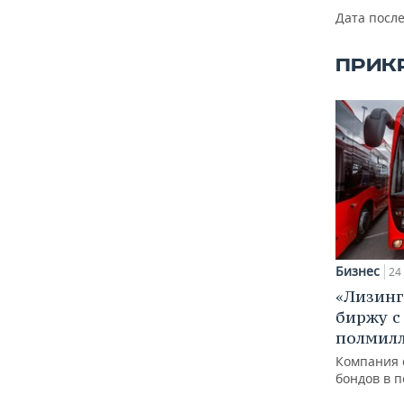
Дата посл
ПРИК
Бизнес
24
«Лизинг
биржу с
полмил
Компания 
бондов в 