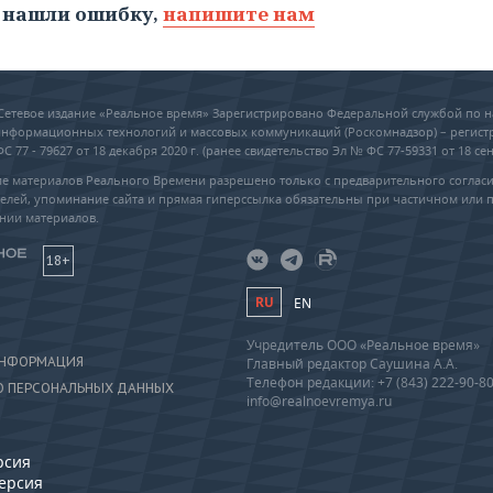
 нашли ошибку,
напишите нам
6 Сетевое издание «Реальное время» Зарегистрировано Федеральной службой по н
 информационных технологий и массовых коммуникаций (Роскомнадзор) – регис
 77 - 79627 от 18 декабря 2020 г. (ранее свидетельство Эл № ФС 77-59331 от 18 сен
е материалов Реального Времени разрешено только с предварительного соглас
елей, упоминание сайта и прямая гиперссылка обязательны при частичном или 
нии материалов.
18+
RU
EN
Учредитель ООО «Реальное время»
ИНФОРМАЦИЯ
Главный редактор Саушина А.А.
Телефон редакции: +7 (843) 222-90-8
О ПЕРСОНАЛЬНЫХ ДАННЫХ
info@realnoevremya.ru
рсия
версия