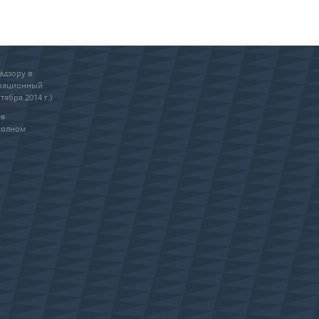
адзору в
трационный
тября 2014 г.)
ия
полном
0