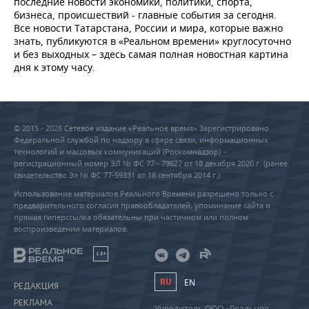
последние новости экономики, политики, спорта,
бизнеса, происшествий - главные события за сегодня.
Все новости Татарстана, России и мира, которые важно
знать, публикуются в «Реальном времени» круглосуточно
и без выходных – здесь самая полная новостная картина
дня к этому часу.
© 2015 - 2026 Сетевое издание «Реальное время» Зарегистрировано
Федеральной службой по надзору в сфере связи, информационных
технологий и массовых коммуникаций (Роскомнадзор) –
регистрационный номер ЭЛ № ФС 77 - 79627 от 18 декабря 2020 г. (ранее
свидетельство Эл № ФС 77-59331 от 18 сентября 2014 г.)
Использование материалов Реального Времени разрешено только с
предварительного согласия правообладателей, упоминание сайта и
прямая гиперссылка обязательны при частичном или полном
воспроизведении материалов.
18+
RU
EN
РЕДАКЦИЯ
РЕКЛАМА
Учредитель ООО «Реальное