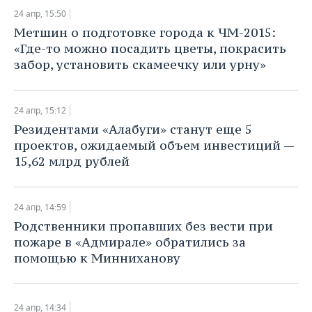
ВОДНЫЕ ВИДЫ СПОРТА
ОБРАЗОВАНИЕ
24 апр, 15:50
Метшин о подготовке города к ЧМ-2015:
ХОККЕЙ С МЯЧОМ
ПРОИСШЕСТВИЯ
«Где-то можно посадить цветы, покрасить
забор, установить скамеечку или урну»
24 апр, 15:12
Резидентами «Алабуги» станут еще 5
проектов, ожидаемый объем инвестиций —
15,62 млрд рублей
24 апр, 14:59
​Родственники пропавших без вести при
пожаре в «Адмирале» обратились за
помощью к Минниханову
24 апр, 14:34