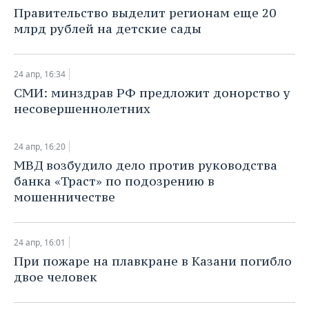
НЕФТЕХИМИЯ
Правительство выделит регионам еще 20
РОЗНИЧНАЯ ТОРГОВЛЯ
НОВОСТИ ТЕХНОЛОГИЙ
МЕРОПРИЯТИЯ
млрд рублей на детские сады
НЕФТЬ
ТРАНСПОРТ
IT
НОВОСТИ МЕРОПРИЯТИЙ
СПОРТ
ОПК
24 апр, 16:34
УСЛУГИ
МЕДИА
ВЫЕЗДНАЯ РЕДАКЦИЯ
НОВОСТИ СПОРТА
ОБЩЕСТВО
СМИ: ​минздрав РФ предложит донорство у
ЭНЕРГЕТИКА
несовершеннолетних
ТЕЛЕКОММУНИКАЦИИ
БИЗНЕС-БРАНЧИ
ФУТБОЛ
НОВОСТИ ОБЩЕСТВА
ФОТОГАЛЕРЕЯ
24 апр, 16:20
ONLINE-КОНФЕРЕНЦИИ
ХОККЕЙ
ВЛАСТЬ
СЮЖЕТЫ
​МВД возбудило дело против руководства
банка «Траст» по подозрению в
ОТКРЫТАЯ ЛЕКЦИЯ
БАСКЕТБОЛ
ИНФРАСТРУКТУРА
СПРАВОЧНИК
мошенничестве
ВОЛЕЙБОЛ
ИСТОРИЯ
СПИСОК ПЕРСОН
ПОЛНАЯ ВЕРСИЯ
24 апр, 16:01
КИБЕРСПОРТ
КУЛЬТУРА
СПИСОК КОМПАНИЙ
​При пожаре на плавкране в Казани погибло
двое человек
ФИГУРНОЕ КАТАНИЕ
МЕДИЦИНА