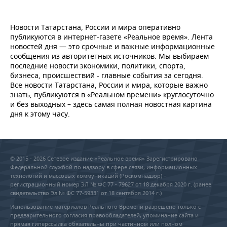
Новости Татарстана, России и мира оперативно
публикуются в интернет-газете «Реальное время». Лента
новостей дня — это срочные и важные информационные
сообщения из авторитетных источников. Мы выбираем
последние новости экономики, политики, спорта,
бизнеса, происшествий - главные события за сегодня.
Все новости Татарстана, России и мира, которые важно
знать, публикуются в «Реальном времени» круглосуточно
и без выходных – здесь самая полная новостная картина
дня к этому часу.
© 2015 - 2026 Сетевое издание «Реальное время» Зарегистрировано
Федеральной службой по надзору в сфере связи, информационных
технологий и массовых коммуникаций (Роскомнадзор) –
регистрационный номер ЭЛ № ФС 77 - 79627 от 18 декабря 2020 г. (ранее
свидетельство Эл № ФС 77-59331 от 18 сентября 2014 г.)
Использование материалов Реального Времени разрешено только с
предварительного согласия правообладателей, упоминание сайта и
прямая гиперссылка обязательны при частичном или полном