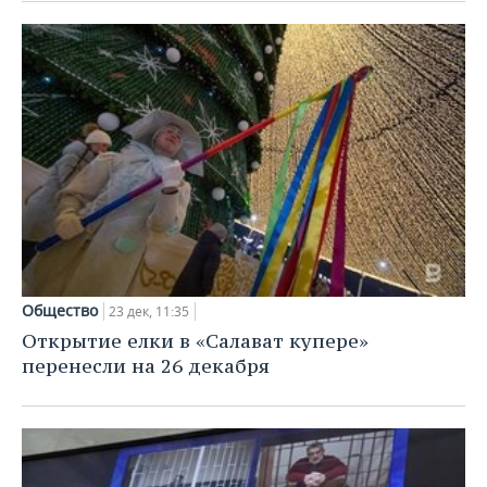
ВОДНЫЕ ВИДЫ СПОРТА
ОБРАЗОВАНИЕ
ХОККЕЙ С МЯЧОМ
ПРОИСШЕСТВИЯ
Общество
23 дек, 11:35
Открытие елки в «Салават купере»
перенесли на 26 декабря