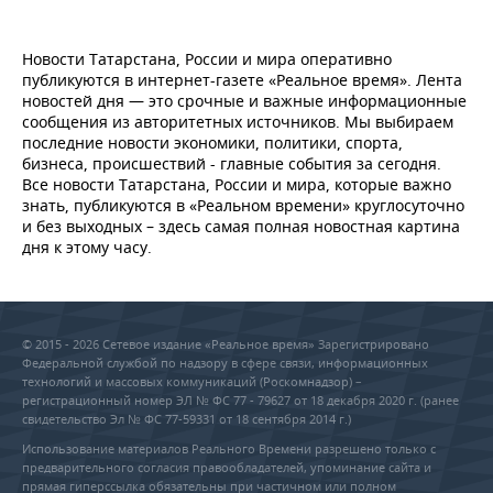
Новости Татарстана, России и мира оперативно
публикуются в интернет-газете «Реальное время». Лента
новостей дня — это срочные и важные информационные
сообщения из авторитетных источников. Мы выбираем
последние новости экономики, политики, спорта,
бизнеса, происшествий - главные события за сегодня.
Все новости Татарстана, России и мира, которые важно
знать, публикуются в «Реальном времени» круглосуточно
и без выходных – здесь самая полная новостная картина
дня к этому часу.
© 2015 - 2026 Сетевое издание «Реальное время» Зарегистрировано
Федеральной службой по надзору в сфере связи, информационных
технологий и массовых коммуникаций (Роскомнадзор) –
регистрационный номер ЭЛ № ФС 77 - 79627 от 18 декабря 2020 г. (ранее
свидетельство Эл № ФС 77-59331 от 18 сентября 2014 г.)
Использование материалов Реального Времени разрешено только с
предварительного согласия правообладателей, упоминание сайта и
прямая гиперссылка обязательны при частичном или полном