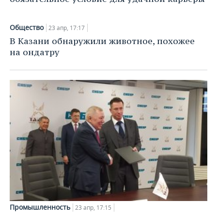
ВОДНЫЕ ВИДЫ СПОРТА
ОБРАЗОВАНИЕ
ХОККЕЙ С МЯЧОМ
ПРОИСШЕСТВИЯ
Общество
23 апр, 17:17
В Казани обнаружили животное, похожее
на ондатру
Промышленность
23 апр, 17:15