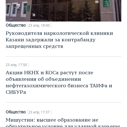
НЕФТЕХИМИЯ
РОЗНИЧНАЯ ТОРГОВЛЯ
НОВОСТИ ТЕХНОЛОГИЙ
МЕРОПРИЯТИЯ
НЕФТЬ
ТРАНСПОРТ
IT
НОВОСТИ МЕРОПРИЯТИЙ
СПОРТ
Общество
23 апр, 18:00
ОПК
Руководителя наркологической клиники
УСЛУГИ
МЕДИА
ВЫЕЗДНАЯ РЕДАКЦИЯ
НОВОСТИ СПОРТА
ОБЩЕСТВО
Казани задержали за контрабанду
ЭНЕРГЕТИКА
запрещенных средств
ТЕЛЕКОММУНИКАЦИИ
БИЗНЕС-БРАНЧИ
ФУТБОЛ
НОВОСТИ ОБЩЕСТВА
ФОТОГАЛЕРЕЯ
ONLINE-КОНФЕРЕНЦИИ
ХОККЕЙ
ВЛАСТЬ
СЮЖЕТЫ
23 апр, 17:50
Акции НКНХ и КОСа растут после
ОТКРЫТАЯ ЛЕКЦИЯ
БАСКЕТБОЛ
ИНФРАСТРУКТУРА
СПРАВОЧНИК
объявления об объединении
нефтегазохимического бизнеса ТАИФа и
ВОЛЕЙБОЛ
ИСТОРИЯ
СПИСОК ПЕРСОН
ПОЛНАЯ ВЕРСИЯ
СИБУРа
КИБЕРСПОРТ
КУЛЬТУРА
СПИСОК КОМПАНИЙ
Общество
23 апр, 17:37
ФИГУРНОЕ КАТАНИЕ
МЕДИЦИНА
Мишустин: высшее образование не
обязательное условие для удачной карьеры