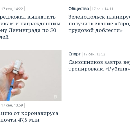
Общество
17 сен, 14:22
17 сен, 14:11
редложил выплатить
Зеленодольск планиру
никам и награжденным
получить звание «Горо
ону Ленинграда по 50
трудовой доблести»
блей
Спорт
17 сен, 13:52
Самошников завтра ве
тренировкам «Рубина»
17 сен, 13:59
цию от коронавируса
почти 47,5 млн