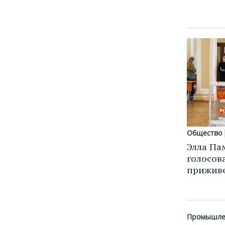
Общество
Элла Па
голосова
прижив
Промышле