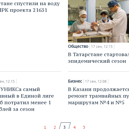
стане спустили на воду
РК проекта 21631
Общество
17 сен, 12:15
В Татарстане стартова
эпидемический сезон
Бизнес
ен, 12:15
17 сен, 12:08
 УНИКСа самый
В Казани продолжаетс
вный в Единой лиге
ремонт трамвайных пу
уб потратил менее 1
маршрутам №4 и №5
блей за сезон
1
2
3
4
5