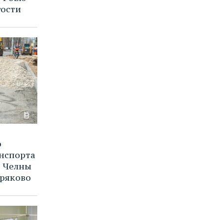
гости
о
нспорта
е Челны
ряково