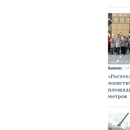
ВОДНЫЕ ВИДЫ СПОРТА
ОБРАЗОВАНИЕ
ХОККЕЙ С МЯЧОМ
ПРОИСШЕСТВИЯ
Бизнес
17
«Ростех
логисти
площадь
метров