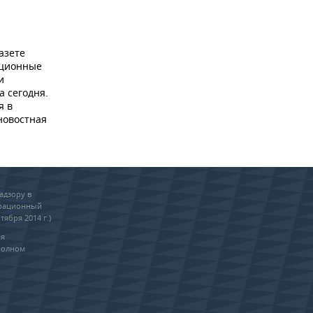
азете
ационные
и
а сегодня.
я в
новостная
адзору в
трационный
тября 2014 г.)
ия
полном