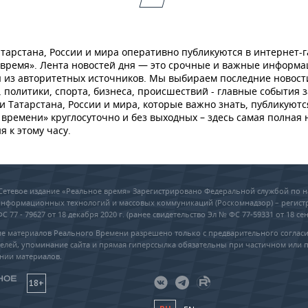
тарстана, России и мира оперативно публикуются в интернет-г
 время». Лента новостей дня — это срочные и важные информ
 из авторитетных источников. Мы выбираем последние новост
 политики, спорта, бизнеса, происшествий - главные события з
и Татарстана, России и мира, которые важно знать, публикуютс
времени» круглосуточно и без выходных – здесь самая полная 
я к этому часу.
6 Сетевое издание «Реальное время» Зарегистрировано Федеральной службой по н
 информационных технологий и массовых коммуникаций (Роскомнадзор) – регис
 77 - 79627 от 18 декабря 2020 г. (ранее свидетельство Эл № ФС 77-59331 от 18 сен
е материалов Реального Времени разрешено только с предварительного соглас
елей, упоминание сайта и прямая гиперссылка обязательны при частичном или 
нии материалов.
18+