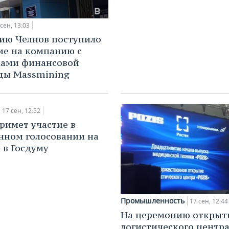
 сен, 13:03
ию Челнов поступило
ие на компанию с
ками финансовой
ды Massmining
17 сен, 12:52
римет участие в
нном голосовании на
 в Госдуму
Промышленность
17 сен, 12:44
На церемонию открыт
логистического центра