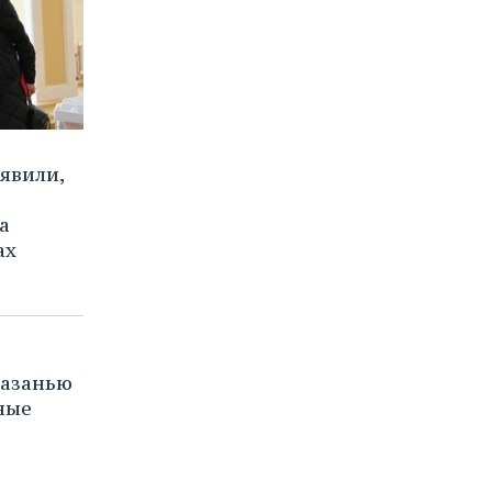
явили,
а
ах
Казанью
ные