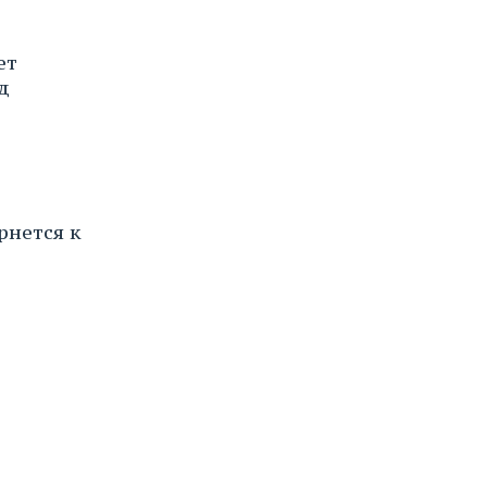
ет
д
рнется к