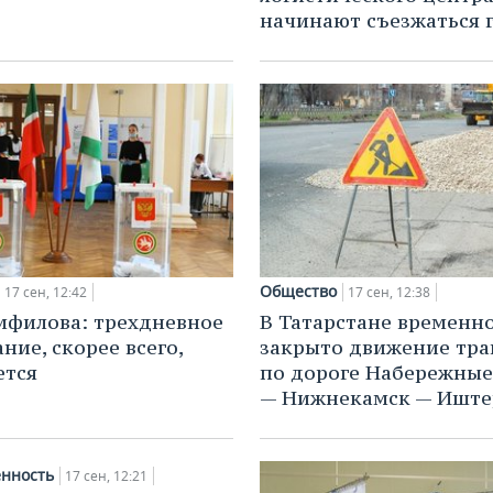
начинают съезжаться 
Общество
17 сен, 12:42
17 сен, 12:38
мфилова: трехдневное
В Татарстане временн
ние, скорее всего,
закрыто движение тра
ется
по дороге Набережны
— Нижнекамск — Иште
нность
17 сен, 12:21