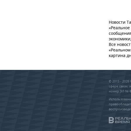
Новости Та
«Реальное
сообщения
экономики,
Все новост
«Реальном 
картина дн
© 2015 - 202
сфере связи,
номер ЭЛ № ФС
Использовани
правообладат
воспроизведе