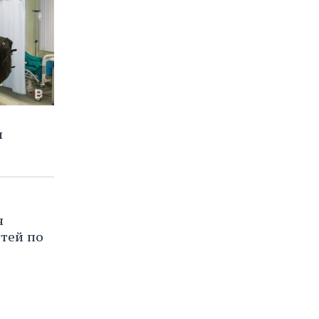
л
я
тей по