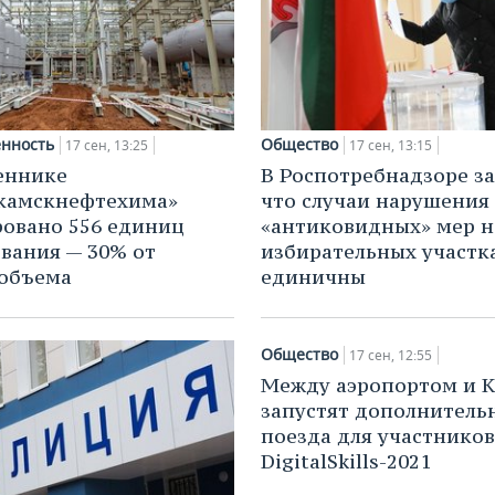
нность
Общество
17 сен, 13:25
17 сен, 13:15
еннике
В Роспотребнадзоре за
камскнефтехима»
что случаи нарушения
овано 556 единиц
«антиковидных» мер н
вания — 30% от
избирательных участк
объема
единичны
Общество
17 сен, 12:55
Между аэропортом и 
запустят дополнитель
поезда для участников
DigitalSkills-2021