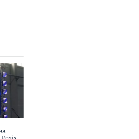
ия
 Pozis