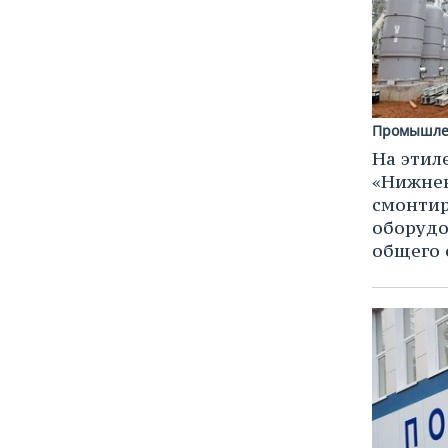
Промышле
На этил
«Нижне
смонтир
оборудо
общего 