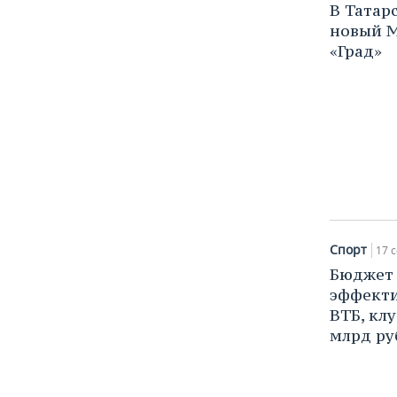
В Татар
новый М
«Град»
Спорт
17 с
Бюджет
эффекти
ВТБ, кл
млрд ру