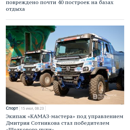
ВОДНЫЕ ВИДЫ СПОРТА
ОБРАЗОВАНИЕ
повреждено почти 40 построек на базах
отдыха
ХОККЕЙ С МЯЧОМ
ПРОИСШЕСТВИЯ
Спорт
15 июл, 08:23
Экипаж «КАМАЗ-мастера» под управлением
Дмитрия Сотникова стал победителем
«Шелкового пути»