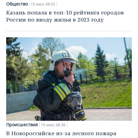
НЕФТЕХИМИЯ
Общество
15 июл, 08:55
РОЗНИЧНАЯ ТОРГОВЛЯ
НОВОСТИ ТЕХНОЛОГИЙ
МЕРОПРИЯТИЯ
Казань попала в топ-10 рейтинга городов
НЕФТЬ
России по вводу жилья в 2023 году
ТРАНСПОРТ
IT
НОВОСТИ МЕРОПРИЯТИЙ
СПОРТ
ОПК
УСЛУГИ
МЕДИА
ВЫЕЗДНАЯ РЕДАКЦИЯ
НОВОСТИ СПОРТА
ОБЩЕСТВО
ЭНЕРГЕТИКА
ТЕЛЕКОММУНИКАЦИИ
БИЗНЕС-БРАНЧИ
ФУТБОЛ
НОВОСТИ ОБЩЕСТВА
ФОТОГАЛЕРЕЯ
ONLINE-КОНФЕРЕНЦИИ
ХОККЕЙ
ВЛАСТЬ
СЮЖЕТЫ
ОТКРЫТАЯ ЛЕКЦИЯ
БАСКЕТБОЛ
ИНФРАСТРУКТУРА
СПРАВОЧНИК
ВОЛЕЙБОЛ
ИСТОРИЯ
СПИСОК ПЕРСОН
ПОЛНАЯ ВЕРСИЯ
КИБЕРСПОРТ
КУЛЬТУРА
СПИСОК КОМПАНИЙ
ФИГУРНОЕ КАТАНИЕ
МЕДИЦИНА
Происшествия
15 июл, 08:38
В Новороссийске из-за лесного пожара