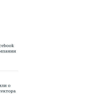
acebook
омпании
или о
сектора