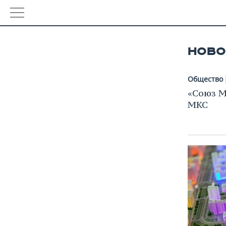
РЕГИОНЫ
НОВО
БАШКОРТОСТАН
НОВОСТИ
Общество
ТАТАРСТАН
АНАЛИТИКА
«Союз М
МКС
УДМУРТИЯ
НОВОСТИ АНАЛИТИКИ
ЭКОНОМИКА
ДЕКЛАРАЦИИ О ДОХОДАХ
НОВОСТИ ЭКОНОМИКИ
ПРОМЫШЛЕННОСТЬ
КОРОЛИ ГОСЗАКАЗА ПФО
ФИНАНСЫ
НОВОСТИ ПРОМЫШЛЕННОСТИ
НЕДВИЖИМОСТЬ
ВУЗЫ ТАТАРСТАНА
БАНКИ
АГРОПРОМ
НОВОСТИ НЕДВИЖИМОСТИ
АВТО
КОМУ ПРИНАДЛЕЖАТ ТОРГОВЫЕ ЦЕНТРЫ ТАТАРСТА
БЮДЖЕТ
МАШИНОСТРОЕНИЕ
НОВОСТИ АВТО
БИЗНЕС
ИНВЕСТИЦИИ
НЕФТЕХИМИЯ
НОВОСТИ БИЗНЕСА
ТЕХНОЛОГИИ