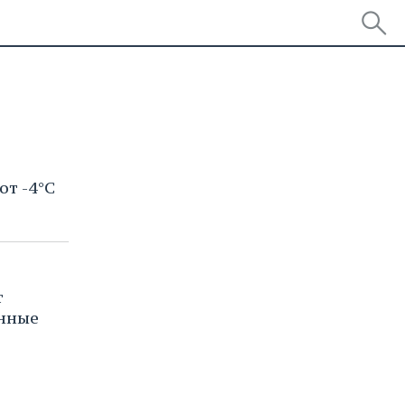
от -4°С
т
енные