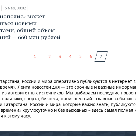
15 мар, 00:02
нополис» может
иться новыми
тами, общий объем
ций — 660 млн рублей
...
1
2
3
4
5
6
7
тарстана, России и мира оперативно публикуются в интернет-г
 время». Лента новостей дня — это срочные и важные информ
 из авторитетных источников. Мы выбираем последние новост
 политики, спорта, бизнеса, происшествий - главные события з
и Татарстана, России и мира, которые важно знать, публикуютс
времени» круглосуточно и без выходных – здесь самая полная 
я к этому часу.