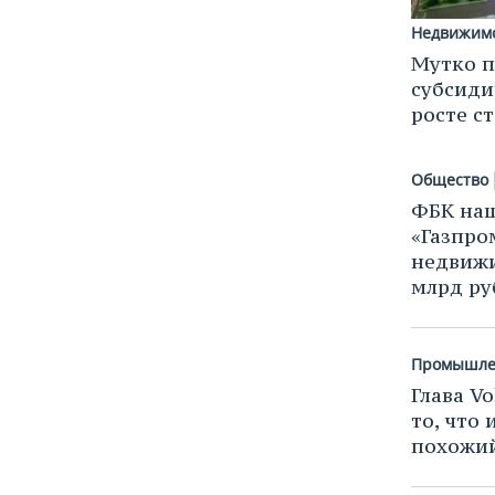
Недвижим
НЕФТЬ
РОЗНИЧНАЯ ТОРГОВЛЯ
НОВОСТИ ТЕХНОЛОГИЙ
МЕРОПРИЯТИЯ
Мутко п
субсиди
ОПК
ТРАНСПОРТ
IT
НОВОСТИ МЕРОПРИЯТИЙ
СПОРТ
росте с
ЭНЕРГЕТИКА
УСЛУГИ
МЕДИА
ВЫЕЗДНАЯ РЕДАКЦИЯ
НОВОСТИ СПОРТА
ОБЩЕСТВО
Общество
ТЕЛЕКОММУНИКАЦИИ
БИЗНЕС-БРАНЧИ
ФУТБОЛ
НОВОСТИ ОБЩЕСТВА
ФОТОГАЛЕРЕЯ
ФБК наш
«Газпро
ONLINE-КОНФЕРЕНЦИИ
ХОККЕЙ
ВЛАСТЬ
СЮЖЕТЫ
недвижи
млрд ру
ОТКРЫТАЯ ЛЕКЦИЯ
БАСКЕТБОЛ
ИНФРАСТРУКТУРА
СПРАВОЧНИК
ВОЛЕЙБОЛ
ИСТОРИЯ
СПИСОК ПЕРСОН
ПОЛНАЯ ВЕРСИЯ
Промышле
Глава V
КИБЕРСПОРТ
КУЛЬТУРА
СПИСОК КОМПАНИЙ
то, что 
похожий
ФИГУРНОЕ КАТАНИЕ
МЕДИЦИНА