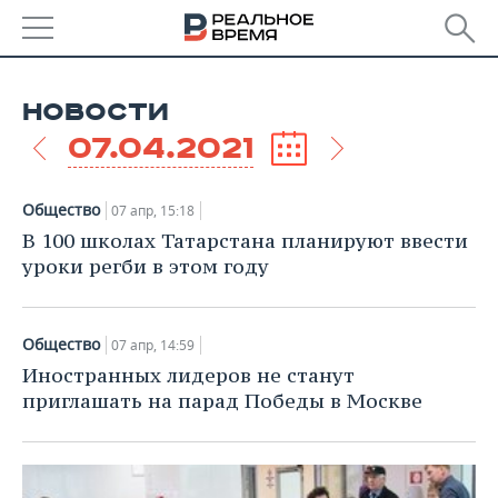
РЕГИОНЫ
НОВОСТИ
БАШКОРТОСТАН
НОВОСТИ
07.04.2021
ТАТАРСТАН
АНАЛИТИКА
Общество
07 апр, 15:18
УДМУРТИЯ
НОВОСТИ АНАЛИТИКИ
ЭКОНОМИКА
В 100 школах Татарстана планируют ввести
уроки регби в этом году
ДЕКЛАРАЦИИ О ДОХОДАХ
НОВОСТИ ЭКОНОМИКИ
ПРОМЫШЛЕННОСТЬ
КОРОЛИ ГОСЗАКАЗА ПФО
ФИНАНСЫ
НОВОСТИ
НЕДВИЖИМОСТЬ
Общество
07 апр, 14:59
ПРОМЫШЛЕННОСТИ
Иностранных лидеров не станут
ВУЗЫ ТАТАРСТАНА
БАНКИ
НОВОСТИ НЕДВИЖИМОСТИ
АВТО
приглашать на парад Победы в Москве
АГРОПРОМ
КОМУ ПРИНАДЛЕЖАТ
БЮДЖЕТ
НОВОСТИ АВТО
БИЗНЕС
ТОРГОВЫЕ ЦЕНТРЫ
МАШИНОСТРОЕНИЕ
ТАТАРСТАНА
ИНВЕСТИЦИИ
НОВОСТИ БИЗНЕСА
ТЕХНОЛОГИИ