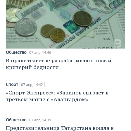
ВОДНЫЕ ВИДЫ СПОРТА
ОБРАЗОВАНИЕ
ХОККЕЙ С МЯЧОМ
ПРОИСШЕСТВИЯ
Общество
07 апр, 14:46
В правительстве разрабатывают новый
критерий бедности
Спорт
07 апр, 14:42
«Спорт-Экспресс»: «Зарипов сыграет в
третьем матче с «Авангардом»
Общество
07 апр, 14:39
Представительница Татарстана вошла в