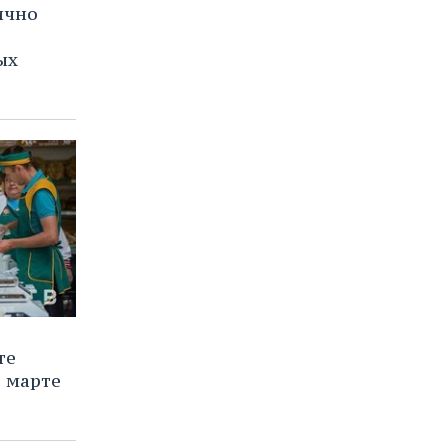
ично
ых
те
в марте