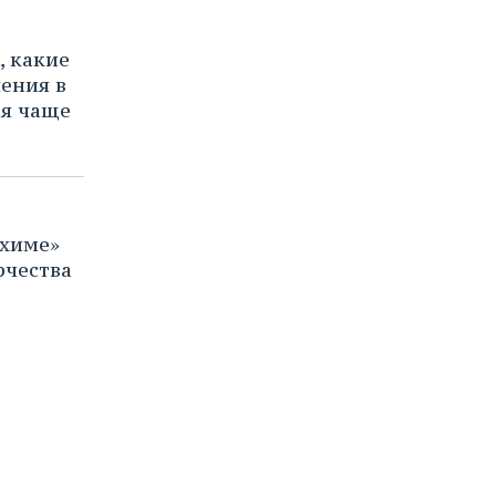
, какие
ения в
ся чаще
химе»
рчества