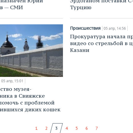
 назначен Юрий
Эрдоганом поставки С-
ов — СМИ
Турцию
Происшествия
05 апр, 14:56
Прокуратура начала п
видео со стрельбой в 
Казани
05 апр, 15:01
ство музея-
ника в Свияжске
помочь с проблемой
ившихся диких кошек
1
2
3
4
5
6
7