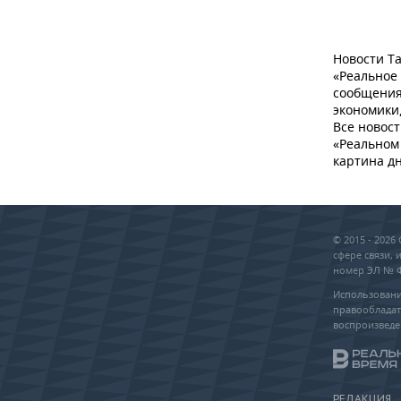
Новости Та
«Реальное
сообщения
экономики,
Все новост
«Реальном 
картина дн
© 2015 - 202
сфере связи,
номер ЭЛ № ФС
Использовани
правообладат
воспроизведе
РЕДАКЦИЯ