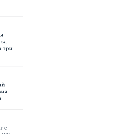
цы
 за
в три
ый
вия
а
т с