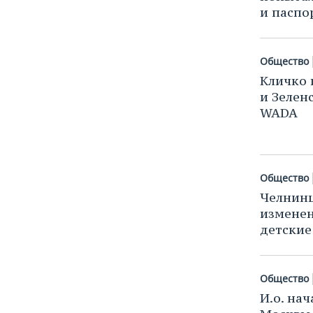
и паспо
Общество
Кличко
и Зелен
WADA
Общество
Челнин
изменен
детские
Общество
И.о. на