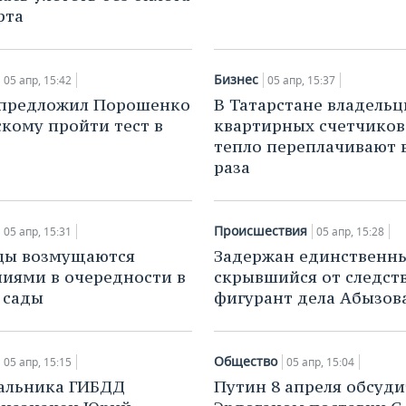
рта
Бизнес
05 апр, 15:42
05 апр, 15:37
 предложил Порошенко
В Татарстане владель
скому пройти тест в
квартирных счетчиков
тепло переплачивают 
раза
Происшествия
05 апр, 15:31
05 апр, 15:28
цы возмущаются
Задержан единственн
иями в очередности в
скрывшийся от следст
 сады
фигурант дела Абызов
Общество
05 апр, 15:15
05 апр, 15:04
чальника ГИБДД
Путин 8 апреля обсуди