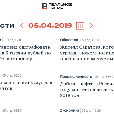
05.04.2019
СТИ
и
Общество
05 апр, 17:05
05 апр, 16:51
тановил оштрафовать
Жителя Саратова, кот
 на 3 тысячи рублей по
угрожал ножом полице
Роскомнадзора
признали невменяемы
05 апр, 16:50
Промышленность
05 апр, 16:47
овляет пакет услуг для
Добыча нефти в России
ентов
году может превысить
2018 года
НА
Экономика
05 апр, 16:35
05 апр, 16:29