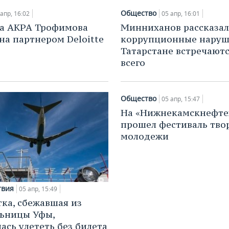
Общество
 апр, 16:02
05 апр, 16:01
ва АКРА Трофимова
Минниханов рассказал
на партнером Deloitte
коррупционные наруш
Татарстане встречают
всего
Общество
05 апр, 15:47
На «Нижнекамскнефте
прошел фестиваль тво
молодежи
твия
05 апр, 15:49
ка, сбежавшая из
ьницы Уфы,
ась улететь без билета