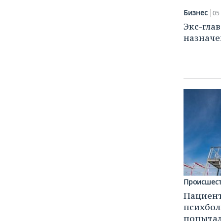
ВОДНЫЕ ВИДЫ СПОРТА
ОБРАЗОВАНИЕ
Бизнес
05
ХОККЕЙ С МЯЧОМ
ПРОИСШЕСТВИЯ
Экс-гла
назначе
Происшес
Пациент
психбол
попытал