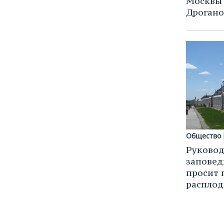
Москвы
Дроган
Общество
Руковод
заповед
просит 
расплод