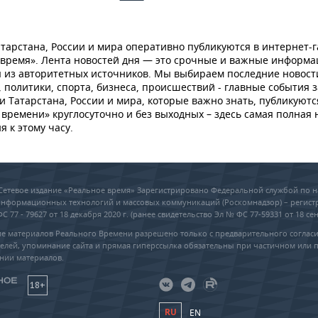
тарстана, России и мира оперативно публикуются в интернет-г
 время». Лента новостей дня — это срочные и важные информ
 из авторитетных источников. Мы выбираем последние новост
 политики, спорта, бизнеса, происшествий - главные события з
и Татарстана, России и мира, которые важно знать, публикуютс
времени» круглосуточно и без выходных – здесь самая полная 
я к этому часу.
6 Сетевое издание «Реальное время» Зарегистрировано Федеральной службой по н
 информационных технологий и массовых коммуникаций (Роскомнадзор) – регис
 77 - 79627 от 18 декабря 2020 г. (ранее свидетельство Эл № ФС 77-59331 от 18 сен
е материалов Реального Времени разрешено только с предварительного соглас
елей, упоминание сайта и прямая гиперссылка обязательны при частичном или 
нии материалов.
18+
RU
EN