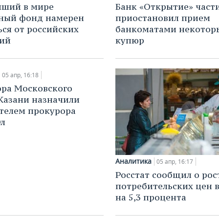
йший в мире
Банк «Открытие» част
ный фонд намерен
приостановил прием
ься от российских
банкоматами некотор
ций
купюр
05 апр, 16:18
ра Московского
Казани назначили
телем прокурора
Эл
Аналитика
05 апр, 16:17
Росстат сообщил о рос
потребительских цен 
на 5,3 процента