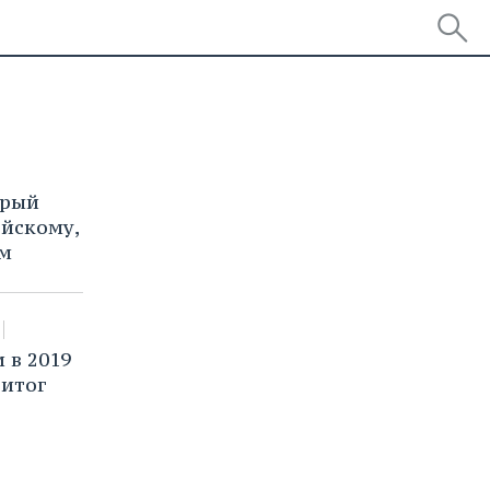
орый
йскому,
м
 в 2019
 итог