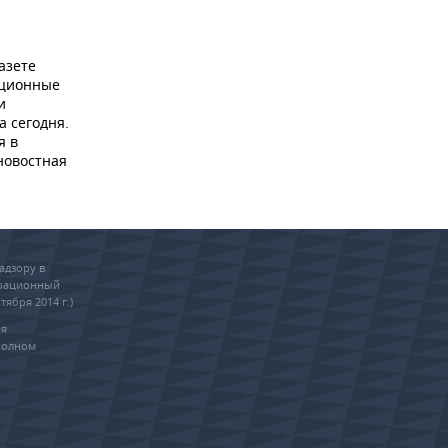
азете
ационные
и
а сегодня.
я в
новостная
адзору в
трационный
тября 2014 г.)
ия
полном